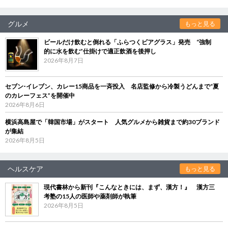
グルメ
もっと見る
ビールだけ飲むと倒れる「ふらつくビアグラス」発売 “強制
的に水を飲む”仕掛けで適正飲酒を後押し
2026年8月7日
セブン‐イレブン、カレー15商品を一斉投入 名店監修から冷製うどんまで“夏
のカレーフェス”を開催中
2026年8月6日
横浜高島屋で「韓国市場」がスタート 人気グルメから雑貨まで約30ブランド
が集結
2026年8月5日
ヘルスケア
もっと見る
現代書林から新刊『こんなときには、まず、漢方！』 漢方三
考塾の15人の医師や薬剤師が執筆
2026年8月5日