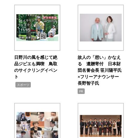
日野川の風を感じて絶
故人の「想い」かなえ
品ジビエも満喫 鳥取
る 遺贈寄付 日本財
のサイクリングイベン
団名誉会長 笹川陽平氏
ト
×フリーアナウンサー
長野智子氏
,
スポーツ
PR