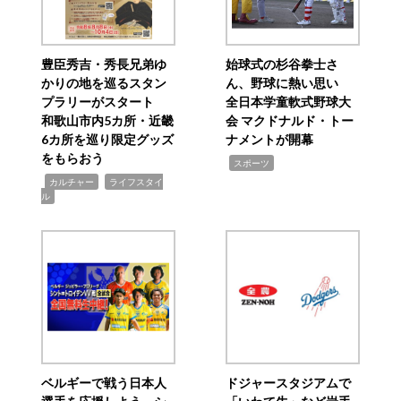
豊臣秀吉・秀長兄弟ゆ
始球式の杉谷拳士さ
かりの地を巡るスタン
ん、野球に熱い思い
プラリーがスタート
全日本学童軟式野球大
和歌山市内5カ所・近畿
会 マクドナルド・トー
6カ所を巡り限定グッズ
ナメントが開幕
をもらおう
,
スポーツ
,
,
カルチャー
ライフスタイ
ル
ベルギーで戦う日本人
ドジャースタジアムで