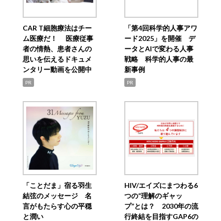
CAR T細胞療法はチー
「第4回科学的人事アワ
ム医療だ！ 医療従事
ード2025」を開催 デ
者の情熱、患者さんの
ータとAIで変わる人事
思いを伝えるドキュメ
戦略 科学的人事の最
ンタリー動画を公開中
新事例
PR
PR
「ことだま」宿る羽生
HIV/エイズにまつわる6
結弦のメッセージ 名
つの“理解のギャッ
言がもたらす心の平穏
プ”とは？ 2030年の流
と潤い
行終結を目指すGAP6の