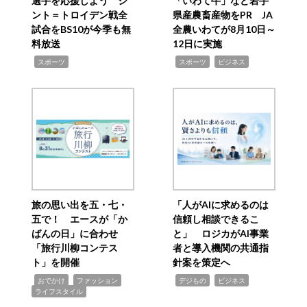
選手を応援しよう シ
「いわて牛」など岩手
ント＝トロイデン戦全
県産農畜産物をPR JA
試合をBS10が今季も無
全農いわてが8月10日～
料放送
12日に実施
,
,
,
スポーツ
スポーツ
ビジネス
旅の思い出を五・七・
「人がAIに求めるのは
五で！ エースが「か
信頼し相談できるこ
ばんの日」に合わせ
と」 ロジカがAI事業
「旅行川柳コンテス
者と導入機関の共通指
ト」を開催
針案を策定へ
,
,
,
,
,
おでかけ
ファッション
デジもの
ビジネス
ライフスタイル