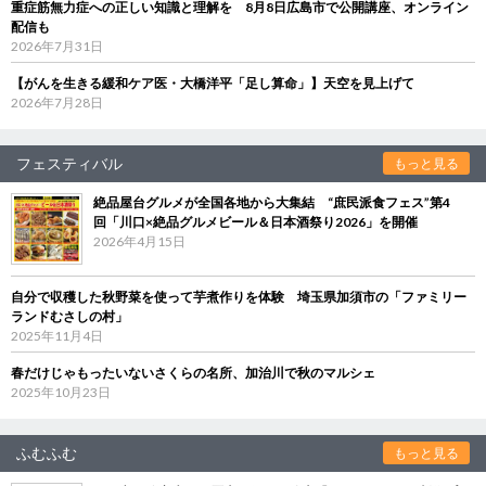
重症筋無力症への正しい知識と理解を 8月8日広島市で公開講座、オンライン
配信も
2026年7月31日
【がんを生きる緩和ケア医・大橋洋平「足し算命」】天空を見上げて
2026年7月28日
フェスティバル
もっと見る
絶品屋台グルメが全国各地から大集結 “庶民派食フェス”第4
回「川口×絶品グルメビール＆日本酒祭り2026」を開催
2026年4月15日
自分で収穫した秋野菜を使って芋煮作りを体験 埼玉県加須市の「ファミリー
ランドむさしの村」
2025年11月4日
春だけじゃもったいないさくらの名所、加治川で秋のマルシェ
2025年10月23日
ふむふむ
もっと見る