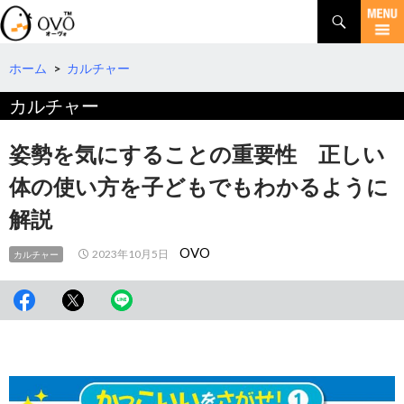
検
索
コ
ン
テ
ホーム
>
カルチャー
ン
カルチャー
ツ
へ
移
姿勢を気にすることの重要性 正しい
動
体の使い方を子どもでもわかるように
解説
OVO
2023年10月5日
カルチャー