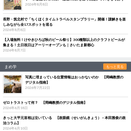
2026年8月8日
長野・筑北村で「ちくほくタイムトラベルスタンプラリー」開催！謎解きを楽
しみながら全17スポットを巡る
2026年8月8日
【入場無料！けやきひろば秋のビール祭り】300種類以上のクラフトビールが
集まる！土日祝日はアーリーオープンも｜さいたま新都心
2026年8月7日
まめ学
もっと見る
写真に埋まっている位置情報はおっかないのか 【岡嶋教授の
デジタル指南】
2026年7月22日
ゼロトラストって何？ 【岡嶋教授のデジタル指南】
2026年6月18日
きっと大平元首相は泣いている 【政眼鏡（せいがんきょう）－本田雅俊の政
治コラム】
2026年6月10日