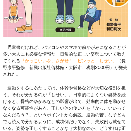
児童書だけれど、パソコンやスマホで前かがみになることが
多い大人にも必要な情報だ。日常的な正しい姿勢について教え
てくれる
『かっこいいを、さがせ！ ピンッと しせい』
（長
野康平監修、新興出版社啓林館・大阪市、税別3000円）が発売
された。
運動をするにあたっては、体幹や骨格などが大切な役割を担
う。それが分かるのが「しせい」。日常的によくない姿勢を続
けると、骨格のゆがみなどの影響が出て、効率的に体を動かせ
なくなる可能性がある。正しい体の使い方を「かっこいいって
なんだろう？」というポイントから解説。運動の苦手な子ども
でも読んで分かるように、成功例だけでなく、失敗例も載せて
いる。姿勢を正しくすることがなぜ大切なのか、どうすれば正