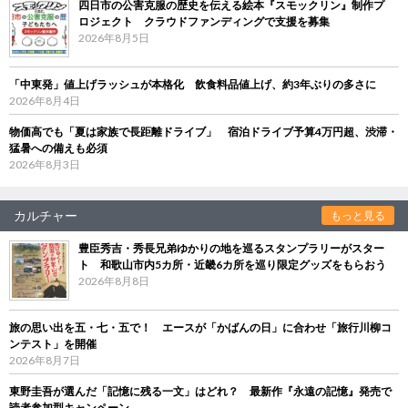
四日市の公害克服の歴史を伝える絵本『スモックリン』制作プ
ロジェクト クラウドファンディングで支援を募集
2026年8月5日
「中東発」値上げラッシュが本格化 飲食料品値上げ、約3年ぶりの多さに
2026年8月4日
物価高でも「夏は家族で長距離ドライブ」 宿泊ドライブ予算4万円超、渋滞・
猛暑への備えも必須
2026年8月3日
カルチャー
もっと見る
豊臣秀吉・秀長兄弟ゆかりの地を巡るスタンプラリーがスター
ト 和歌山市内5カ所・近畿6カ所を巡り限定グッズをもらおう
2026年8月8日
旅の思い出を五・七・五で！ エースが「かばんの日」に合わせ「旅行川柳コ
ンテスト」を開催
2026年8月7日
東野圭吾が選んだ「記憶に残る一文」はどれ？ 最新作『永遠の記憶』発売で
読者参加型キャンペーン