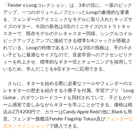
「Fender x Loogコレクション」は、3本の弦に、一基のピック
アップ、一つのボリュームノブといったLoogの象徴的な要素
を、フェンダーのアイコニックなモデルに取り入れたキッズサ
イズのギター。今回の新色は3弦のミニサイズのストラトキャ
スターで、既存モデルのテレキャスター同様、シングルコイル
ピックアップとアンプに接続できる標準1/4ジャックが搭載さ
れている。Loogの特徴であるスリムな3弦の指板は、手の小さ
い子どもに最適なサイズなので、音楽学習へのアクセシビリテ
ィーを向上させ、標準的なギター弦とチューニングを採用して
いるため、学んだことを6弦ギターに応用できる。
さらに、ギターを始める際に必要なツールやフェンダーのエ
レキギターの歴史を紹介する小冊子を付属。学習アプリ「Loog
Guitar」のダウンロードコードも同封されていて、子どもがゲ
ーム感覚で楽しみながらギターを学ぶことができる。価格は税
込み2万4200円で、カラーはCandy Apple Redの他にBlackも用
意。フェンダー旗艦店Fender Flagship Tokyo及び
フェンダー公
式オンラインショップ
で購入できる。