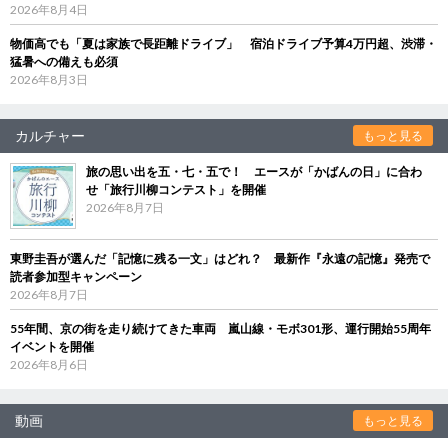
2026年8月4日
物価高でも「夏は家族で長距離ドライブ」 宿泊ドライブ予算4万円超、渋滞・
猛暑への備えも必須
2026年8月3日
カルチャー
もっと見る
旅の思い出を五・七・五で！ エースが「かばんの日」に合わ
せ「旅行川柳コンテスト」を開催
2026年8月7日
東野圭吾が選んだ「記憶に残る一文」はどれ？ 最新作『永遠の記憶』発売で
読者参加型キャンペーン
2026年8月7日
55年間、京の街を走り続けてきた車両 嵐山線・モボ301形、運行開始55周年
イベントを開催
2026年8月6日
動画
もっと見る