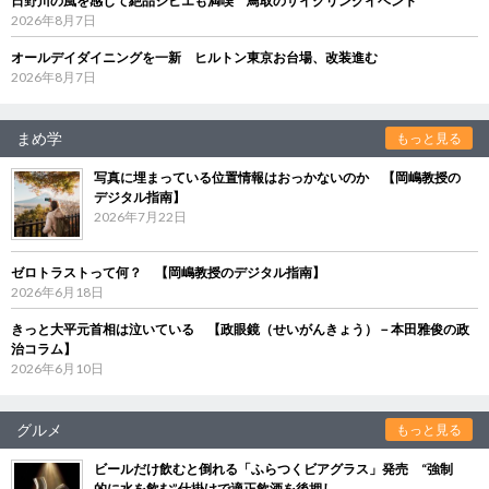
日野川の風を感じて絶品ジビエも満喫 鳥取のサイクリングイベント
2026年8月7日
オールデイダイニングを一新 ヒルトン東京お台場、改装進む
2026年8月7日
まめ学
もっと見る
写真に埋まっている位置情報はおっかないのか 【岡嶋教授の
デジタル指南】
2026年7月22日
ゼロトラストって何？ 【岡嶋教授のデジタル指南】
2026年6月18日
きっと大平元首相は泣いている 【政眼鏡（せいがんきょう）－本田雅俊の政
治コラム】
2026年6月10日
グルメ
もっと見る
ビールだけ飲むと倒れる「ふらつくビアグラス」発売 “強制
的に水を飲む”仕掛けで適正飲酒を後押し