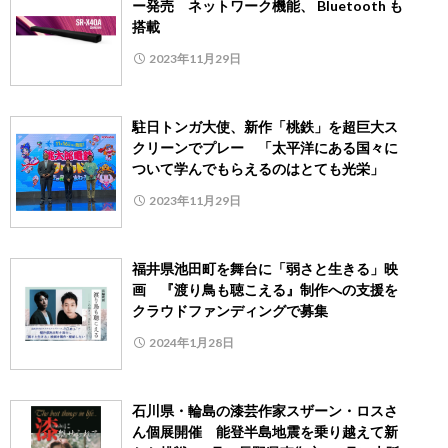
ー発売 ネットワーク機能、 Bluetooth も
搭載
2023年11月29日
駐日トンガ大使、新作「桃鉄」を超巨大ス
クリーンでプレー 「太平洋にある国々に
ついて学んでもらえるのはとても光栄」
2023年11月29日
福井県池田町を舞台に「弱さと生きる」映
画 『渡り鳥も聴こえる』制作への支援を
クラウドファンディングで募集
2024年1月28日
石川県・輪島の漆芸作家スザーン・ロスさ
ん個展開催 能登半島地震を乗り越えて新