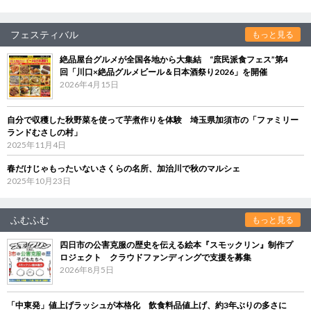
フェスティバル
もっと見る
絶品屋台グルメが全国各地から大集結 “庶民派食フェス”第4
回「川口×絶品グルメビール＆日本酒祭り2026」を開催
2026年4月15日
自分で収穫した秋野菜を使って芋煮作りを体験 埼玉県加須市の「ファミリー
ランドむさしの村」
2025年11月4日
春だけじゃもったいないさくらの名所、加治川で秋のマルシェ
2025年10月23日
ふむふむ
もっと見る
四日市の公害克服の歴史を伝える絵本『スモックリン』制作プ
ロジェクト クラウドファンディングで支援を募集
2026年8月5日
「中東発」値上げラッシュが本格化 飲食料品値上げ、約3年ぶりの多さに