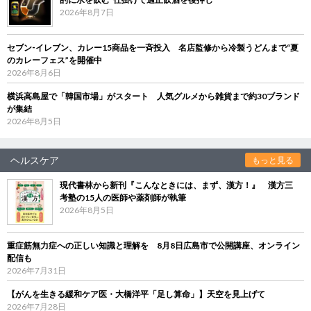
2026年8月7日
セブン‐イレブン、カレー15商品を一斉投入 名店監修から冷製うどんまで“夏
のカレーフェス”を開催中
2026年8月6日
横浜高島屋で「韓国市場」がスタート 人気グルメから雑貨まで約30ブランド
が集結
2026年8月5日
ヘルスケア
もっと見る
現代書林から新刊『こんなときには、まず、漢方！』 漢方三
考塾の15人の医師や薬剤師が執筆
2026年8月5日
重症筋無力症への正しい知識と理解を 8月8日広島市で公開講座、オンライン
配信も
2026年7月31日
【がんを生きる緩和ケア医・大橋洋平「足し算命」】天空を見上げて
2026年7月28日