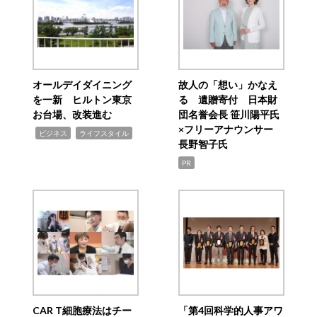
オールデイダイニング
故人の「想い」かなえ
を一新 ヒルトン東京
る 遺贈寄付 日本財
お台場、改装進む
団名誉会長 笹川陽平氏
×フリーアナウンサー
,
,
ビジネス
ライフスタイル
長野智子氏
PR
CAR T細胞療法はチー
「第4回科学的人事アワ