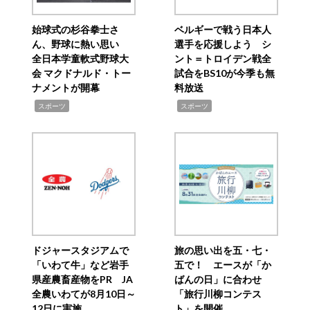
始球式の杉谷拳士さ
ベルギーで戦う日本人
ん、野球に熱い思い
選手を応援しよう シ
全日本学童軟式野球大
ント＝トロイデン戦全
会 マクドナルド・トー
試合をBS10が今季も無
ナメントが開幕
料放送
,
,
スポーツ
スポーツ
ドジャースタジアムで
旅の思い出を五・七・
「いわて牛」など岩手
五で！ エースが「か
県産農畜産物をPR JA
ばんの日」に合わせ
全農いわてが8月10日～
「旅行川柳コンテス
12日に実施
ト」を開催