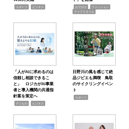
,
,
,
,
,
スポーツ
ビジネス
おでかけ
ファッション
ライフスタイル
「人がAIに求めるのは
日野川の風を感じて絶
信頼し相談できるこ
品ジビエも満喫 鳥取
と」 ロジカがAI事業
のサイクリングイベン
者と導入機関の共通指
ト
針案を策定へ
,
スポーツ
,
,
デジもの
ビジネス