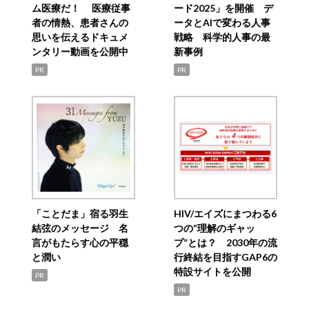
ム医療だ！ 医療従事
ード2025」を開催 デ
者の情熱、患者さんの
ータとAIで変わる人事
思いを伝えるドキュメ
戦略 科学的人事の最
ンタリー動画を公開中
新事例
PR
PR
「ことだま」宿る羽生
HIV/エイズにまつわる6
結弦のメッセージ 名
つの“理解のギャッ
言がもたらす心の平穏
プ”とは？ 2030年の流
と潤い
行終結を目指すGAP6の
特設サイトを公開
PR
PR