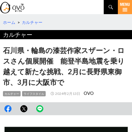
検
索
コ
ン
テ
ホーム
>
カルチャー
ン
カルチャー
ツ
へ
移
石川県・輪島の漆芸作家スザーン・ロ
動
スさん個展開催 能登半島地震を乗り
越えて新たな挑戦、2月に長野県東御
市、3月に大阪市で
OVO
2024年2月13日
カルチャー
ライフスタイル