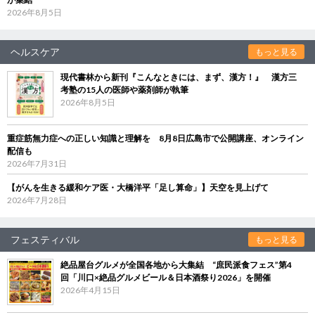
2026年8月5日
ヘルスケア
もっと見る
現代書林から新刊『こんなときには、まず、漢方！』 漢方三
考塾の15人の医師や薬剤師が執筆
2026年8月5日
重症筋無力症への正しい知識と理解を 8月8日広島市で公開講座、オンライン
配信も
2026年7月31日
【がんを生きる緩和ケア医・大橋洋平「足し算命」】天空を見上げて
2026年7月28日
フェスティバル
もっと見る
絶品屋台グルメが全国各地から大集結 “庶民派食フェス”第4
回「川口×絶品グルメビール＆日本酒祭り2026」を開催
2026年4月15日