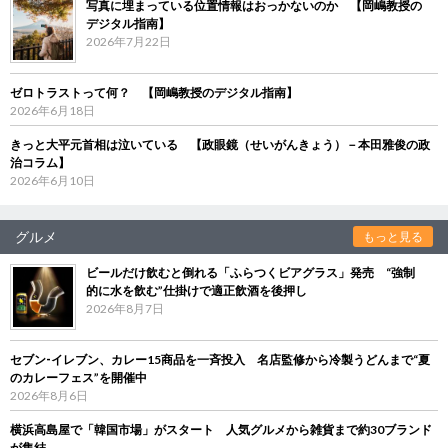
写真に埋まっている位置情報はおっかないのか 【岡嶋教授の
デジタル指南】
2026年7月22日
ゼロトラストって何？ 【岡嶋教授のデジタル指南】
2026年6月18日
きっと大平元首相は泣いている 【政眼鏡（せいがんきょう）－本田雅俊の政
治コラム】
2026年6月10日
グルメ
もっと見る
ビールだけ飲むと倒れる「ふらつくビアグラス」発売 “強制
的に水を飲む”仕掛けで適正飲酒を後押し
2026年8月7日
セブン‐イレブン、カレー15商品を一斉投入 名店監修から冷製うどんまで“夏
のカレーフェス”を開催中
2026年8月6日
横浜高島屋で「韓国市場」がスタート 人気グルメから雑貨まで約30ブランド
が集結