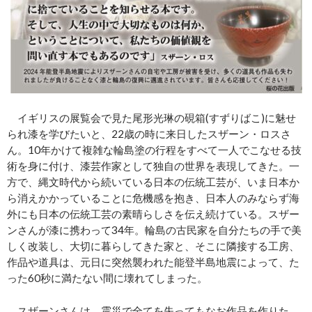
イギリスの展覧会で見た尾形光琳の硯箱(すずりばこ)に魅せ
られ漆を学びたいと、22歳の時に来日したスザーン・ロスさ
ん。10年かけて複雑な輪島塗の行程をすべて一人でこなせる技
術を身に付け、漆芸作家として独自の世界を表現してきた。一
方で、縄文時代から続いている日本の伝統工芸が、いま日本か
ら消えかかっていることに危機感を抱き、日本人のみならず海
外にも日本の伝統工芸の素晴らしさを伝え続けている。スザー
ンさんが漆に携わって34年。輪島の古民家を自分たちの手で美
しく改装し、大切に暮らしてきた家と、そこに隣接する工房、
作品や道具は、元日に突然襲われた能登半島地震によって、た
った60秒に満たない間に壊れてしまった。
スザーンさんは、震災で全てを失ってもなお作品を作りた