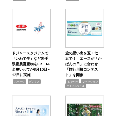
ドジャースタジアムで
旅の思い出を五・七・
「いわて牛」など岩手
五で！ エースが「か
県産農畜産物をPR JA
ばんの日」に合わせ
全農いわてが8月10日～
「旅行川柳コンテス
12日に実施
ト」を開催
,
,
,
,
,
スポーツ
ビジネス
おでかけ
ファッション
ライフスタイル