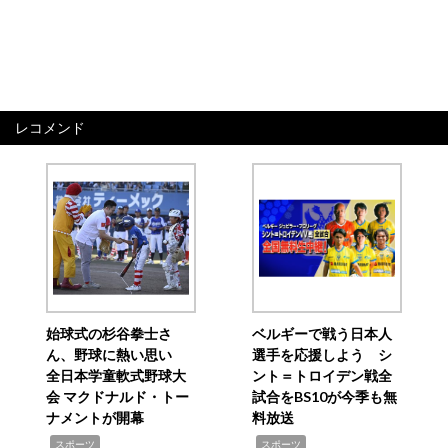
レコメンド
始球式の杉谷拳士さ
ベルギーで戦う日本人
ん、野球に熱い思い
選手を応援しよう シ
全日本学童軟式野球大
ント＝トロイデン戦全
会 マクドナルド・トー
試合をBS10が今季も無
ナメントが開幕
料放送
,
,
スポーツ
スポーツ