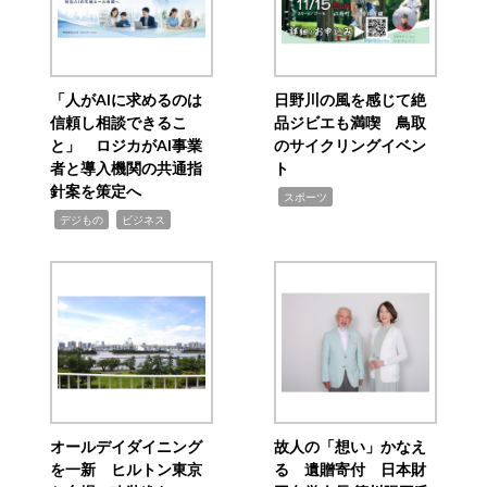
「人がAIに求めるのは
日野川の風を感じて絶
信頼し相談できるこ
品ジビエも満喫 鳥取
と」 ロジカがAI事業
のサイクリングイベン
者と導入機関の共通指
ト
針案を策定へ
,
スポーツ
,
,
デジもの
ビジネス
オールデイダイニング
故人の「想い」かなえ
を一新 ヒルトン東京
る 遺贈寄付 日本財