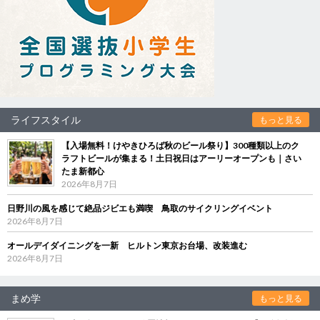
ライフスタイル
もっと見る
【入場無料！けやきひろば秋のビール祭り】300種類以上のク
ラフトビールが集まる！土日祝日はアーリーオープンも｜さい
たま新都心
2026年8月7日
日野川の風を感じて絶品ジビエも満喫 鳥取のサイクリングイベント
2026年8月7日
オールデイダイニングを一新 ヒルトン東京お台場、改装進む
2026年8月7日
まめ学
もっと見る