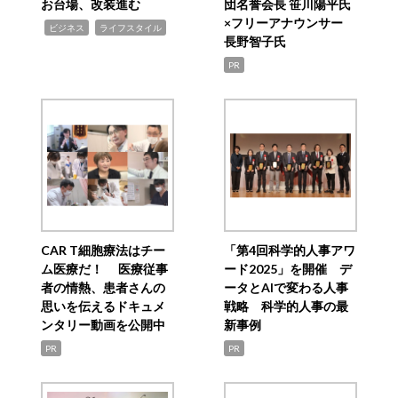
お台場、改装進む
団名誉会長 笹川陽平氏
×フリーアナウンサー
,
,
ビジネス
ライフスタイル
長野智子氏
PR
CAR T細胞療法はチー
「第4回科学的人事アワ
ム医療だ！ 医療従事
ード2025」を開催 デ
者の情熱、患者さんの
ータとAIで変わる人事
思いを伝えるドキュメ
戦略 科学的人事の最
ンタリー動画を公開中
新事例
PR
PR