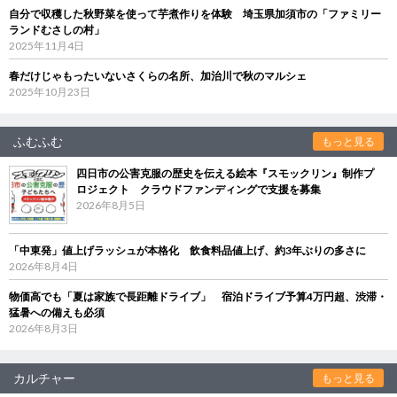
自分で収穫した秋野菜を使って芋煮作りを体験 埼玉県加須市の「ファミリー
ランドむさしの村」
2025年11月4日
春だけじゃもったいないさくらの名所、加治川で秋のマルシェ
2025年10月23日
ふむふむ
もっと見る
四日市の公害克服の歴史を伝える絵本『スモックリン』制作プ
ロジェクト クラウドファンディングで支援を募集
2026年8月5日
「中東発」値上げラッシュが本格化 飲食料品値上げ、約3年ぶりの多さに
2026年8月4日
物価高でも「夏は家族で長距離ドライブ」 宿泊ドライブ予算4万円超、渋滞・
猛暑への備えも必須
2026年8月3日
カルチャー
もっと見る