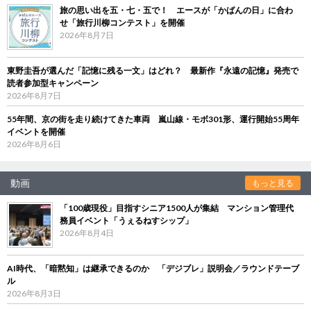
旅の思い出を五・七・五で！ エースが「かばんの日」に合わ
せ「旅行川柳コンテスト」を開催
2026年8月7日
東野圭吾が選んだ「記憶に残る一文」はどれ？ 最新作『永遠の記憶』発売で
読者参加型キャンペーン
2026年8月7日
55年間、京の街を走り続けてきた車両 嵐山線・モボ301形、運行開始55周年
イベントを開催
2026年8月6日
動画
もっと見る
「100歳現役」目指すシニア1500人が集結 マンション管理代
務員イベント「うぇるねすシップ」
2026年8月4日
AI時代、「暗黙知」は継承できるのか 「デジブレ」説明会／ラウンドテーブ
ル
2026年8月3日