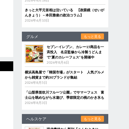
2026年6月18日
きっと大平元首相は泣いている 【政眼鏡（せいが
んきょう）－本田雅俊の政治コラム】
2026年6月10日
グルメ
もっと見る
セブン‐イレブン、カレー15商品を一
斉投入 名店監修から冷製うどんま
で“夏のカレーフェス”を開催中
2026年8月6日
横浜高島屋で「韓国市場」がスタート 人気グルメ
から雑貨まで約30ブランドが集結
2026年8月5日
「山梨県笛吹川フルーツ公園」でサマーフェス 富
士山を眺めながら水遊び、季節限定の桃のかき氷も
2026年8月3日
ヘルスケア
もっと見る