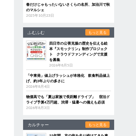
春だけじゃもったいないさくらの名所、加治川で秋
のマルシェ
2025年10月23日
ふむふむ
もっと見る
四日市の公害克服の歴史を伝える絵
本『スモックリン』制作プロジェク
ト クラウドファンディングで支援
を募集
2026年8月5日
「中東発」値上げラッシュが本格化 飲食料品値上
げ、約3年ぶりの多さに
2026年8月4日
物価高でも「夏は家族で長距離ドライブ」 宿泊ド
ライブ予算4万円超、渋滞・猛暑への備えも必須
2026年8月3日
カルチャー
もっと見る
55年間、京の街を走り続けてきた車