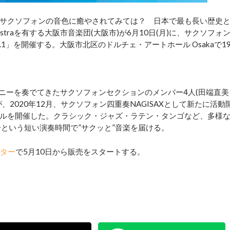
サクソフォンの音色に癒やされてみては？ 日本で最も長い歴史
rchestraを有する大阪市音楽団(大阪市)が6月10日(月)に、サクソフォ
l.1」を開催する。大阪市北区のドルチェ・アートホール Osakaで1
年巧みなハーモニーを奏でてきたサクソフォンセクションのメンバー4人(田端直美
2020年12月、サクソフォン四重奏NAGISAXとして新たに活動
イタルを開催した。クラシック・ジャズ・ラテン・タンゴなど、多様
という短い演奏時間で”サクッと”音楽を届ける。
ンター
で5月10日から販売をスタートする。