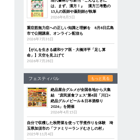
現代書林から新刊『こんなときに
は、まず、漢方！』 漢方三考塾の
15人の医師や薬剤師が執筆
2026年8月5日
重症筋無力症への正しい知識と理解を 8月8日広島
市で公開講座、オンライン配信も
2026年7月31日
【がんを生きる緩和ケア医・大橋洋平「足し算
命」】天空を見上げて
2026年7月28日
フェスティバル
もっと見る
絶品屋台グルメが全国各地から大集
結 “庶民派食フェス”第4回「川口×
絶品グルメビール＆日本酒祭り
2026」を開催
2026年4月15日
自分で収穫した秋野菜を使って芋煮作りを体験 埼
玉県加須市の「ファミリーランドむさしの村」
2025年11月4日