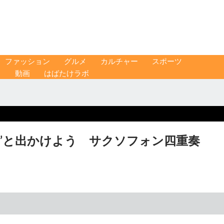
ファッション
グルメ
カルチャー
スポーツ
ス
動画
はばたけラボ
”と出かけよう サクソフォン四重奏