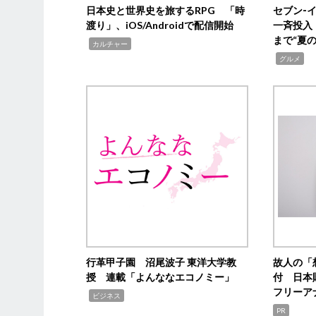
日本史と世界史を旅するRPG 「時
セブン‐
渡り」、iOS/Androidで配信開始
一斉投入
まで“夏
,
カルチャー
,
グルメ
行革甲子園 沼尾波子 東洋大学教
故人の「
授 連載「よんななエコノミー」
付 日本
フリーア
,
ビジネス
PR