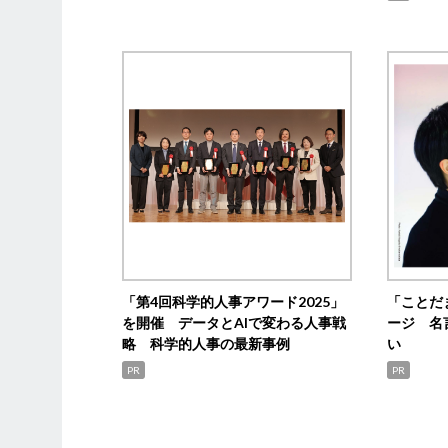
「第4回科学的人事アワード2025」
「ことだ
を開催 データとAIで変わる人事戦
ージ 名
略 科学的人事の最新事例
い
PR
PR