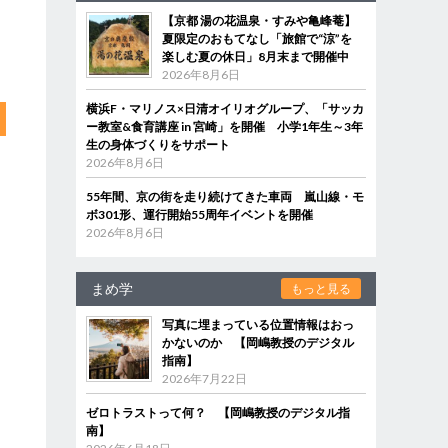
【京都 湯の花温泉・すみや亀峰菴】
夏限定のおもてなし「旅館で“涼”を
楽しむ夏の休日」8月末まで開催中
2026年8月6日
横浜F・マリノス×日清オイリオグループ、「サッカ
ー教室&食育講座 in 宮崎」を開催 小学1年生～3年
生の身体づくりをサポート
2026年8月6日
55年間、京の街を走り続けてきた車両 嵐山線・モ
ボ301形、運行開始55周年イベントを開催
2026年8月6日
まめ学
もっと見る
写真に埋まっている位置情報はおっ
かないのか 【岡嶋教授のデジタル
指南】
2026年7月22日
ゼロトラストって何？ 【岡嶋教授のデジタル指
南】