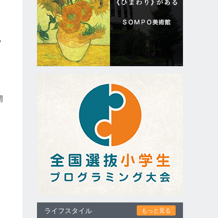
と
ン
9
開
な
ライフスタイル
もっと見る