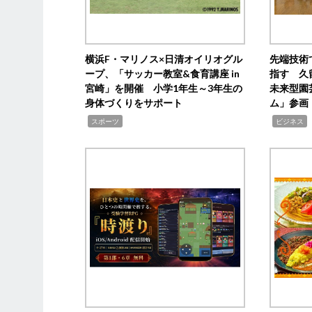
横浜F・マリノス×日清オイリオグル
先端技術
ープ、「サッカー教室&食育講座 in
指す 久
宮崎」を開催 小学1年生～3年生の
未来型園
身体づくりをサポート
ム」参画
,
,
,
スポーツ
ビジネス