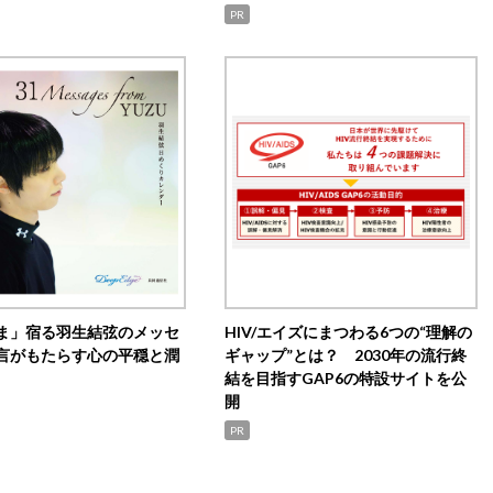
PR
ま」宿る羽生結弦のメッセ
HIV/エイズにまつわる6つの“理解の
言がもたらす心の平穏と潤
ギャップ”とは？ 2030年の流行終
結を目指すGAP6の特設サイトを公
開
PR