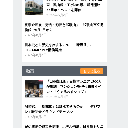
両 嵐山線・モボ301形、運行開始
55周年イベントを開催
2026年8月6日
夏季企画展「秀吉・秀長と和歌山」 和歌山市立博
物館で8月8日から
2026年8月6日
日本史と世界史を旅するRPG 「時渡り」、
iOS/Androidで配信開始
2026年8月6日
動画
もっと見る
「100歳現役」目指すシニア1500人
が集結 マンション管理代務員イベ
ント「うぇるねすシップ」
2026年8月4日
AI時代、「暗黙知」は継承できるのか 「デジブ
レ」説明会／ラウンドテーブル
2026年8月3日
紀伊勝浦の魅力を堪能 ホテル浦島、日昇館をリニ