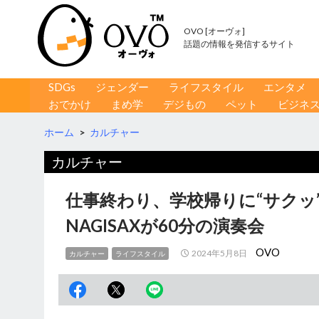
OVO [オーヴォ]
話題の情報を発信するサイト
コンテンツへ移動
検
SDGs
ジェンダー
ライフスタイル
エンタメ
索
おでかけ
まめ学
デジもの
ペット
ビジネ
ホーム
>
カルチャー
カルチャー
仕事終わり、学校帰りに“サクッ
NAGISAXが60分の演奏会
OVO
2024年5月8日
カルチャー
ライフスタイル