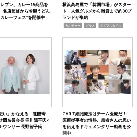
イレブン、カレー15商品を
横浜高島屋で「韓国市場」がスター
 名店監修から冷製うどん
ト 人気グルメから雑貨まで約30ブ
のカレーフェス”を開催中
ランドが集結
,
,
,
カルチャー
グルメ
ライフスタイル
想い」かなえる 遺贈寄
CAR T細胞療法はチーム医療だ！
財団名誉会長 笹川陽平氏×
医療従事者の情熱、患者さんの思い
ナウンサー 長野智子氏
を伝えるドキュメンタリー動画を公
開中