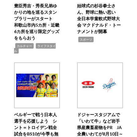
豊臣秀吉・秀長兄弟ゆ
始球式の杉谷拳士さ
かりの地を巡るスタン
ん、野球に熱い思い
プラリーがスタート
全日本学童軟式野球大
和歌山市内5カ所・近畿
会 マクドナルド・トー
6カ所を巡り限定グッズ
ナメントが開幕
をもらおう
,
スポーツ
,
,
カルチャー
ライフスタイ
ル
ベルギーで戦う日本人
ドジャースタジアムで
選手を応援しよう シ
「いわて牛」など岩手
ント＝トロイデン戦全
県産農畜産物をPR JA
試合をBS10が今季も無
全農いわてが8月10日～