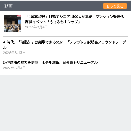
動画
もっと見る
「100歳現役」目指すシニア1500人が集結 マンション管理代
務員イベント「うぇるねすシップ」
2026年8月4日
AI時代、「暗黙知」は継承できるのか 「デジブレ」説明会／ラウンドテーブ
ル
2026年8月3日
紀伊勝浦の魅力を堪能 ホテル浦島、日昇館をリニューアル
2026年8月3日