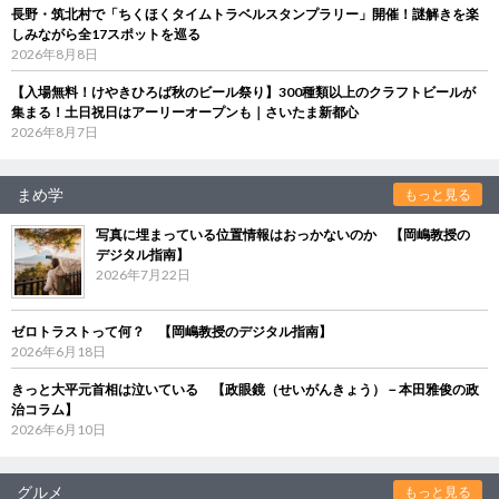
長野・筑北村で「ちくほくタイムトラベルスタンプラリー」開催！謎解きを楽
しみながら全17スポットを巡る
2026年8月8日
【入場無料！けやきひろば秋のビール祭り】300種類以上のクラフトビールが
集まる！土日祝日はアーリーオープンも｜さいたま新都心
2026年8月7日
まめ学
もっと見る
写真に埋まっている位置情報はおっかないのか 【岡嶋教授の
デジタル指南】
2026年7月22日
ゼロトラストって何？ 【岡嶋教授のデジタル指南】
2026年6月18日
きっと大平元首相は泣いている 【政眼鏡（せいがんきょう）－本田雅俊の政
治コラム】
2026年6月10日
グルメ
もっと見る