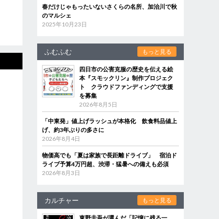
春だけじゃもったいないさくらの名所、加治川で秋
のマルシェ
2025年10月23日
ふむふむ
もっと見る
四日市の公害克服の歴史を伝える絵
本『スモックリン』制作プロジェク
ト クラウドファンディングで支援
を募集
2026年8月5日
「中東発」値上げラッシュが本格化 飲食料品値上
げ、約3年ぶりの多さに
2026年8月4日
物価高でも「夏は家族で長距離ドライブ」 宿泊ド
ライブ予算4万円超、渋滞・猛暑への備えも必須
2026年8月3日
カルチャー
もっと見る
東野圭吾が選んだ「記憶に残る一