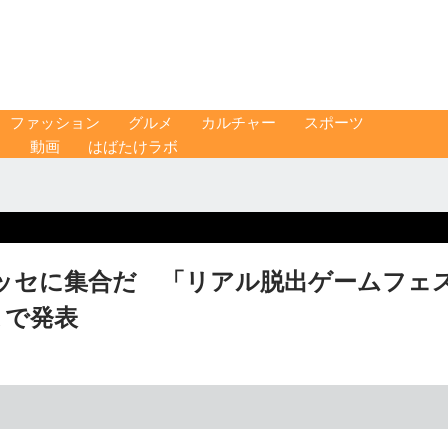
ファッション
グルメ
カルチャー
スポーツ
ス
動画
はばたけラボ
ッセに集合だ 「リアル脱出ゲームフェ
まで発表