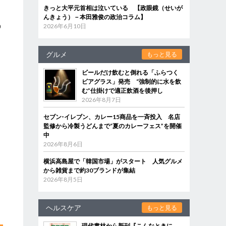
きっと大平元首相は泣いている 【政眼鏡（せいが
」
んきょう）－本田雅俊の政治コラム】
の
2026年6月10日
グルメ
もっと見る
加
ビールだけ飲むと倒れる「ふらつく
ビアグラス」発売 “強制的に水を飲
む”仕掛けで適正飲酒を後押し
2026年8月7日
セブン‐イレブン、カレー15商品を一斉投入 名店
監修から冷製うどんまで“夏のカレーフェス”を開催
中
2026年8月6日
横浜高島屋で「韓国市場」がスタート 人気グルメ
から雑貨まで約30ブランドが集結
2026年8月5日
ヘルスケア
もっと見る
現代書林から新刊『こんなときに