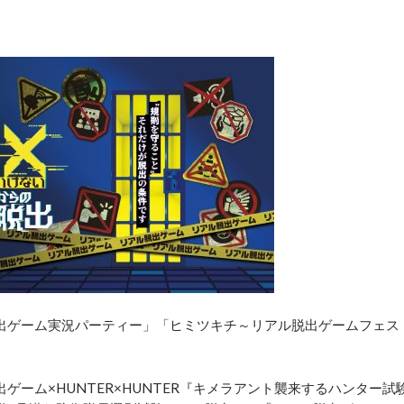
出ゲーム実況パーティー」「ヒミツキチ～リアル脱出ゲームフェス
ーム×HUNTER×HUNTER『キメラアント襲来するハンター試