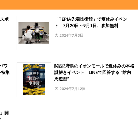
スポ
「TEPIA先端技術館」で夏休みイベン
ト 7月20日～9月1日、参加無料
2024年7月3日
パワ
関西3府県のイオンモールで夏休みの本格
を特集
謎解きイベント LINEで回答する “館内
周遊型”
2024年7月12日
」開
で