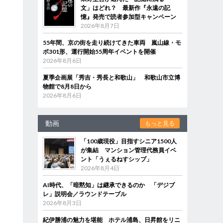
文」はどれ？ 最新作『永遠の記
憶』発売で読者参加型キャンペーン
2026年8月7日
55年間、京の街を走り続けてきた車両 嵐山線・モ
ボ301形、運行開始55周年イベントを開催
2026年8月6日
夏季企画展「秀吉・秀長と和歌山」 和歌山市立博
物館で8月8日から
2026年8月6日
動画
もっと見る
「100歳現役」目指すシニア1500人
が集結 マンション管理代務員イベ
ント「うぇるねすシップ」
2026年8月4日
AI時代、「暗黙知」は継承できるのか 「デジブ
レ」説明会／ラウンドテーブル
2026年8月3日
紀伊勝浦の魅力を堪能 ホテル浦島、日昇館をリニ