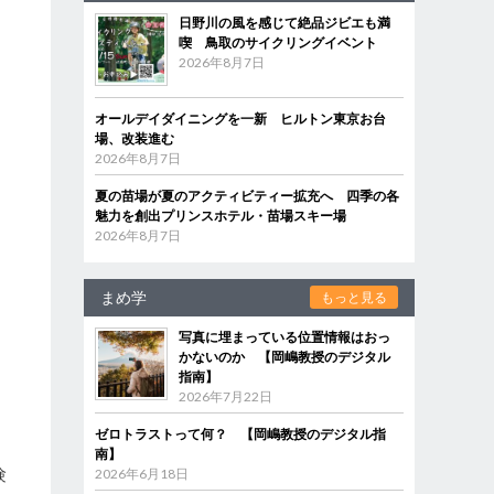
日野川の風を感じて絶品ジビエも満
喫 鳥取のサイクリングイベント
2026年8月7日
オールデイダイニングを一新 ヒルトン東京お台
場、改装進む
2026年8月7日
夏の苗場が夏のアクティビティー拡充へ 四季の各
魅力を創出プリンスホテル・苗場スキー場
2026年8月7日
まめ学
もっと見る
写真に埋まっている位置情報はおっ
かないのか 【岡嶋教授のデジタル
指南】
2026年7月22日
ゼロトラストって何？ 【岡嶋教授のデジタル指
南】
験
2026年6月18日