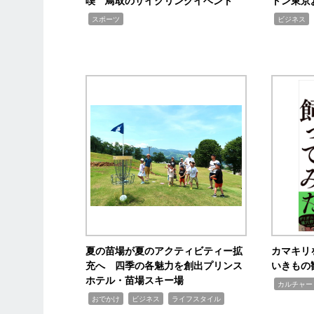
喫 鳥取のサイクリングイベント
トン東京
,
,
,
スポーツ
ビジネス
夏の苗場が夏のアクティビティー拡
カマキリ
充へ 四季の各魅力を創出プリンス
いきもの
ホテル・苗場スキー場
,
カルチャー
,
,
,
おでかけ
ビジネス
ライフスタイル