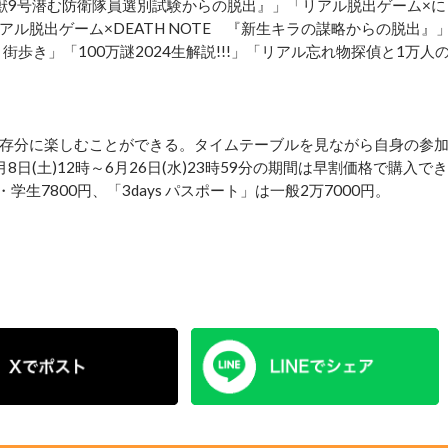
獣9号潜む防衛隊員選別試験からの脱出』」「リアル脱出ゲーム×に
ル脱出ゲーム×DEATH NOTE 『新生キラの謀略からの脱出』
き街歩き」「100万謎2024生解説!!!」「リアル忘れ物探偵と1万人
存分に楽しむことができる。タイムテーブルを見ながら自身の参
(土)12時～6月26日(水)23時59分の期間は早割価格で購入でき
学生7800円、「3days パスポート」は一般2万7000円。