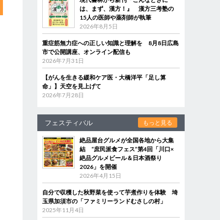
は、まず、漢方！』 漢方三考塾の
15人の医師や薬剤師が執筆
2026年8月5日
重症筋無力症への正しい知識と理解を 8月8日広島
市で公開講座、オンライン配信も
2026年7月31日
【がんを生きる緩和ケア医・大橋洋平「足し算
命」】天空を見上げて
2026年7月28日
フェスティバル
もっと見る
絶品屋台グルメが全国各地から大集
結 “庶民派食フェス”第4回「川口×
絶品グルメビール＆日本酒祭り
2026」を開催
2026年4月15日
自分で収穫した秋野菜を使って芋煮作りを体験 埼
玉県加須市の「ファミリーランドむさしの村」
2025年11月4日