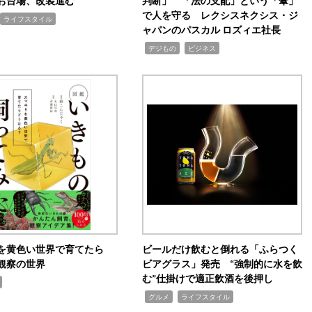
お台場、改装進む
判断」 「法の支配」という「傘」
で人を守る レクシスネクシス・ジ
ライフスタイル
ャパンのパスカル ロズィエ社長
,
,
デジもの
ビジネス
を黄色い世界で育てたら
ビールだけ飲むと倒れる「ふらつく
観察の世界
ビアグラス」発売 “強制的に水を飲
む”仕掛けで適正飲酒を後押し
,
,
グルメ
ライフスタイル