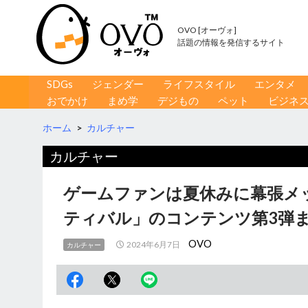
OVO [オーヴォ]
話題の情報を発信するサイト
コンテンツへ移動
検
SDGs
ジェンダー
ライフスタイル
エンタメ
索
おでかけ
まめ学
デジもの
ペット
ビジネ
ホーム
>
カルチャー
カルチャー
ゲームファンは夏休みに幕張メ
ティバル」のコンテンツ第3弾
OVO
2024年6月7日
カルチャー