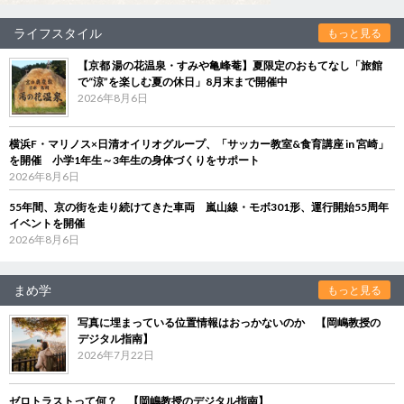
ライフスタイル
もっと見る
【京都 湯の花温泉・すみや亀峰菴】夏限定のおもてなし「旅館
で“涼”を楽しむ夏の休日」8月末まで開催中
2026年8月6日
横浜F・マリノス×日清オイリオグループ、「サッカー教室&食育講座 in 宮崎」
を開催 小学1年生～3年生の身体づくりをサポート
2026年8月6日
55年間、京の街を走り続けてきた車両 嵐山線・モボ301形、運行開始55周年
イベントを開催
2026年8月6日
まめ学
もっと見る
写真に埋まっている位置情報はおっかないのか 【岡嶋教授の
デジタル指南】
2026年7月22日
ゼロトラストって何？ 【岡嶋教授のデジタル指南】