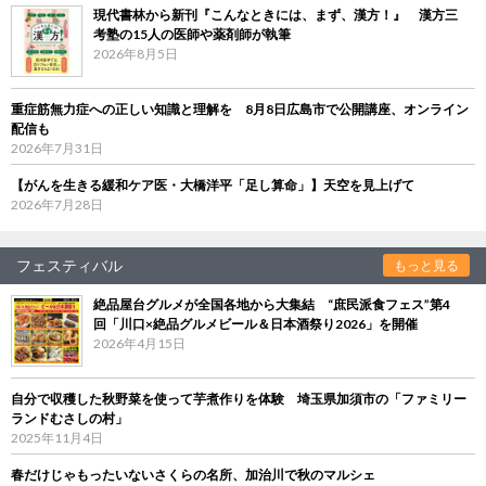
現代書林から新刊『こんなときには、まず、漢方！』 漢方三
考塾の15人の医師や薬剤師が執筆
2026年8月5日
重症筋無力症への正しい知識と理解を 8月8日広島市で公開講座、オンライン
配信も
2026年7月31日
【がんを生きる緩和ケア医・大橋洋平「足し算命」】天空を見上げて
2026年7月28日
フェスティバル
もっと見る
絶品屋台グルメが全国各地から大集結 “庶民派食フェス”第4
回「川口×絶品グルメビール＆日本酒祭り2026」を開催
2026年4月15日
自分で収穫した秋野菜を使って芋煮作りを体験 埼玉県加須市の「ファミリー
ランドむさしの村」
2025年11月4日
春だけじゃもったいないさくらの名所、加治川で秋のマルシェ