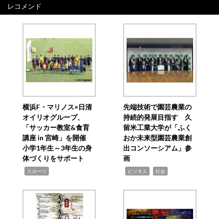
レコメンド
横浜F・マリノス×日清
先端技術で園芸農業の
オイリオグループ、
持続的発展目指す 久
「サッカー教室&食育
留米工業大学が「ふく
講座 in 宮崎」を開催
おか未来型園芸農業創
小学1年生～3年生の身
出コンソーシアム」参
体づくりをサポート
画
,
,
,
スポーツ
ビジネス
社会