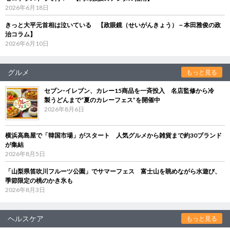
2026年6月18日
きっと大平元首相は泣いている 【政眼鏡（せいがんきょう）－本田雅俊の政
治コラム】
2026年6月10日
グルメ
もっと見る
セブン‐イレブン、カレー15商品を一斉投入 名店監修から冷
製うどんまで“夏のカレーフェス”を開催中
2026年8月6日
横浜高島屋で「韓国市場」がスタート 人気グルメから雑貨まで約30ブランド
が集結
2026年8月5日
「山梨県笛吹川フルーツ公園」でサマーフェス 富士山を眺めながら水遊び、
季節限定の桃のかき氷も
2026年8月3日
ヘルスケア
もっと見る