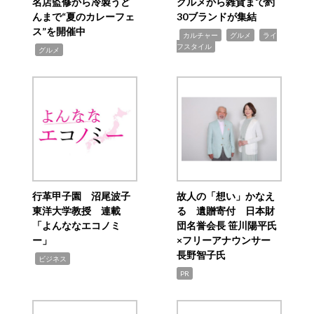
名店監修から冷製うど
グルメから雑貨まで約
んまで“夏のカレーフェ
30ブランドが集結
ス”を開催中
,
,
,
カルチャー
グルメ
ライ
フスタイル
,
グルメ
行革甲子園 沼尾波子
故人の「想い」かなえ
東洋大学教授 連載
る 遺贈寄付 日本財
「よんななエコノミ
団名誉会長 笹川陽平氏
ー」
×フリーアナウンサー
長野智子氏
,
ビジネス
PR