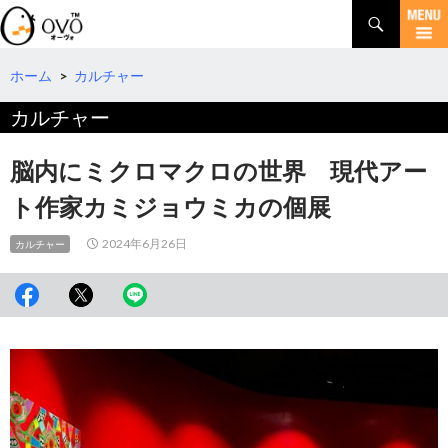
検
索
コ
ン
テ
ホーム
>
カルチャー
ン
カルチャー
ツ
へ
移
脳内にミクロマクロの世界 現代アー
動
ト作家カミジョウミカの個展
2024年6月26日
カルチャー