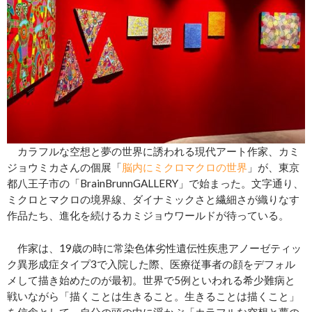
カラフルな空想と夢の世界に誘われる現代アート作家、カミ
ジョウミカさんの個展「
脳内にミクロマクロの世界
」が、東京
都八王子市の「BrainBrunnGALLERY」で始まった。文字通り、
ミクロとマクロの境界線、ダイナミックさと繊細さが織りなす
作品たち、進化を続けるカミジョウワールドが待っている。
作家は、19歳の時に常染色体劣性遺伝性疾患アノーゼティッ
ク異形成症タイプ3で入院した際、医療従事者の顔をデフォル
メして描き始めたのが最初。世界で5例といわれる希少難病と
戦いながら「描くことは生きること。生きることは描くこと」