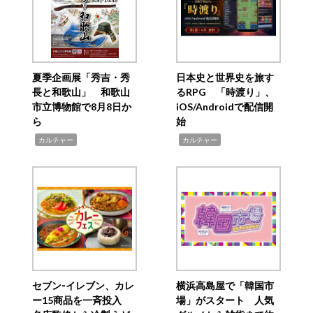
夏季企画展「秀吉・秀
日本史と世界史を旅す
長と和歌山」 和歌山
るRPG 「時渡り」、
市立博物館で8月8日か
iOS/Androidで配信開
ら
始
,
,
カルチャー
カルチャー
セブン‐イレブン、カレ
横浜高島屋で「韓国市
ー15商品を一斉投入
場」がスタート 人気