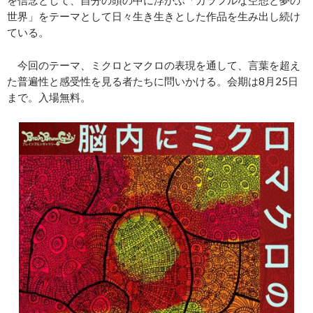
を信念として、自分の頭の中に浮かぶ「カラフルな空想と夢の
世界」をテーマとして日々生き生きとした作品を生み出し続け
ている。
今回のテーマ、ミクロとマクロの表現を通して、言葉を超え
た普遍性と感受性を見る者たちに問いかける。会期は8月25日
まで。入場無料。