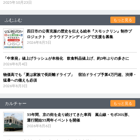
2025年10月23日
ふむふむ
もっと見る
四日市の公害克服の歴史を伝える絵本『スモックリン』制作プ
ロジェクト クラウドファンディングで支援を募集
2026年8月5日
「中東発」値上げラッシュが本格化 飲食料品値上げ、約3年ぶりの多さに
2026年8月4日
物価高でも「夏は家族で長距離ドライブ」 宿泊ドライブ予算4万円超、渋滞・
猛暑への備えも必須
2026年8月3日
カルチャー
もっと見る
55年間、京の街を走り続けてきた車両 嵐山線・モボ301形、
運行開始55周年イベントを開催
2026年8月6日