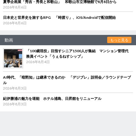
夏季企画展「秀吉・秀長と和歌山」 和歌山市立博物館で8月8日から
2026年8月6日
日本史と世界史を旅するRPG 「時渡り」、iOS/Androidで配信開始
2026年8月6日
動画
もっと見る
「100歳現役」目指すシニア1500人が集結 マンション管理代
務員イベント「うぇるねすシップ」
2026年8月4日
AI時代、「暗黙知」は継承できるのか 「デジブレ」説明会／ラウンドテーブ
ル
2026年8月3日
紀伊勝浦の魅力を堪能 ホテル浦島、日昇館をリニューアル
2026年8月3日