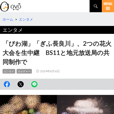
検
索
コ
ン
テ
ホーム
>
エンタメ
ン
エンタメ
ツ
へ
移
「びわ湖」「ぎふ長良川」、2つの花火
動
大会を生中継 BS11と地元放送局の共
同制作で
2024年8月6日
エンタメ
カルチャー