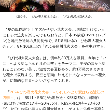
（左から）「びわ湖大花火大会」、「ぎふ長良川花火大会」
“夏の風物詩”として欠かせない花火大会。現地に行けない人
にもその迫力を楽しんでもらおうと、日本BS放送(BS11イレブ
ン)と地元放送局の共同制作で、8月8日(木)の「びわ湖大花火大
会」と、8月10日(土)の「ぎふ長良川花火大会」を生中継する。
「びわ湖大花火大会」は、例年約30万人を動員。今年は「い
にしへより変はらぬ近江の四季」をテーマに、平安の昔から変
わることのない美しい滋賀の春夏秋冬を、約1万発のさまざま
な花火で表現する。夜空と湖面に映える壮大なスケールの花火
が、幻想的な世界へといざなってくれる。
「
2024 びわ湖大花火大会 ～いにしへより変はらぬ近江の
四季～
」は、BS11・BBCびわ湖放送・KBS京都の共同制作
(BBCびわ湖放送19時～20時55分、KBS京都19時～20時53
分)。MCにお笑い芸人の宮川大輔さん、ゲストに俳優の高島礼