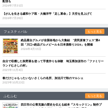
配信も
2026年7月31日
【がんを生きる緩和ケア医・大橋洋平「足し算命」】天空を見上げて
2026年7月28日
フェスティバル
もっと見る
絶品屋台グルメが全国各地から大集結 “庶民派食フェス”第4
回「川口×絶品グルメビール＆日本酒祭り2026」を開催
2026年4月15日
自分で収穫した秋野菜を使って芋煮作りを体験 埼玉県加須市の「ファミリー
ランドむさしの村」
2025年11月4日
春だけじゃもったいないさくらの名所、加治川で秋のマルシェ
2025年10月23日
ふむふむ
もっと見る
四日市の公害克服の歴史を伝える絵本『スモックリン』制作プ