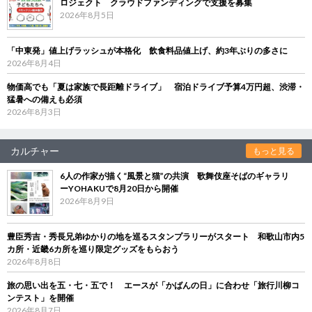
ロジェクト クラウドファンディングで支援を募集
2026年8月5日
「中東発」値上げラッシュが本格化 飲食料品値上げ、約3年ぶりの多さに
2026年8月4日
物価高でも「夏は家族で長距離ドライブ」 宿泊ドライブ予算4万円超、渋滞・
猛暑への備えも必須
2026年8月3日
カルチャー
もっと見る
6人の作家が描く“風景と猫”の共演 歌舞伎座そばのギャラリ
ーYOHAKUで8月20日から開催
2026年8月9日
豊臣秀吉・秀長兄弟ゆかりの地を巡るスタンプラリーがスタート 和歌山市内5
カ所・近畿6カ所を巡り限定グッズをもらおう
2026年8月8日
旅の思い出を五・七・五で！ エースが「かばんの日」に合わせ「旅行川柳コ
ンテスト」を開催
2026年8月7日