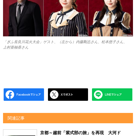
「ぎふ長良川花火大会」ゲスト、（左から）内藤剛志さん、松本慈子さん、
上村亜柚香さん
関連記事
京都～越前「紫式部の旅」を再現 大河ド