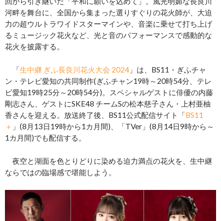
回から引き継いだ「平和に願いを込めて」。風光明媚な長良川
河畔を舞台に、全国から集まった選りすぐりの花火師が、大迫
力の超ウルトラワイドスターマインや、音楽に乗せて打ち上げ
るミュージック花火など、光と音のパフォーマンスで感動的な
花火を披露する。
「
生中継 ぎふ長良川花火大会 2024
」は、BS11・ぎふチャ
ン・テレビ愛知の共同制作(ぎふチャン19時～20時54分、テレ
ビ愛知19時25分～20時54分)。スペシャルゲストに俳優の内藤
剛志さん、ゲストにSKE48 チームSの松本慈子さん・上村亜柚
香さんを迎える。放送終了後、BS11公式配信サイト「
BS11
＋
」(8月13日19時から1カ月間)、「TVer」(8月14日9時から～
1カ月間)でも配信する。
夜空と湖面を色とりどりに染める迫力満点の花火を、生中継
ならではの臨場感で堪能しよう。