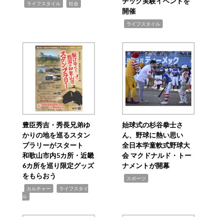
チック実験イベントを
,
,
ライフスタイル
社会
開催
,
ライフスタイル
豊臣秀吉・秀長兄弟ゆ
始球式の杉谷拳士さ
かりの地を巡るスタン
ん、野球に熱い思い
プラリーがスタート
全日本学童軟式野球大
和歌山市内5カ所・近畿
会 マクドナルド・トー
6カ所を巡り限定グッズ
ナメントが開幕
をもらおう
,
スポーツ
,
,
カルチャー
ライフスタイ
ル