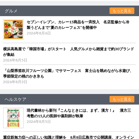
グルメ
もっと見る
セブン‐イレブン、カレー15商品を一斉投入 名店監修から冷
製うどんまで“夏のカレーフェス”を開催中
2026年8月6日
横浜高島屋で「韓国市場」がスタート 人気グルメから雑貨まで約30ブランド
が集結
2026年8月5日
「山梨県笛吹川フルーツ公園」でサマーフェス 富士山を眺めながら水遊び、
季節限定の桃のかき氷も
2026年8月3日
ヘルスケア
もっと見る
現代書林から新刊『こんなときには、まず、漢方！』 漢方三
考塾の15人の医師や薬剤師が執筆
2026年8月5日
重症筋無力症への正しい知識と理解を 8月8日広島市で公開講座、オンライン