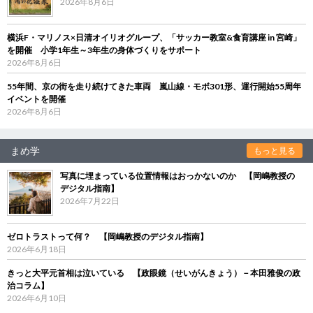
2026年8月6日
横浜F・マリノス×日清オイリオグループ、「サッカー教室&食育講座 in 宮崎」
を開催 小学1年生～3年生の身体づくりをサポート
2026年8月6日
55年間、京の街を走り続けてきた車両 嵐山線・モボ301形、運行開始55周年
イベントを開催
2026年8月6日
まめ学
もっと見る
写真に埋まっている位置情報はおっかないのか 【岡嶋教授の
デジタル指南】
2026年7月22日
ゼロトラストって何？ 【岡嶋教授のデジタル指南】
2026年6月18日
きっと大平元首相は泣いている 【政眼鏡（せいがんきょう）－本田雅俊の政
治コラム】
2026年6月10日