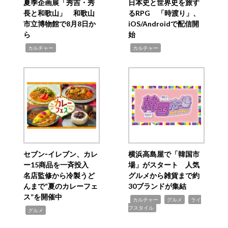
夏季企画展「秀吉・秀
日本史と世界史を旅す
長と和歌山」 和歌山
るRPG 「時渡り」、
市立博物館で8月8日か
iOS/Androidで配信開
ら
始
,
,
カルチャー
カルチャー
セブン‐イレブン、カレ
横浜高島屋で「韓国市
ー15商品を一斉投入
場」がスタート 人気
名店監修から冷製うど
グルメから雑貨まで約
んまで“夏のカレーフェ
30ブランドが集結
ス”を開催中
,
,
,
カルチャー
グルメ
ライ
フスタイル
,
グルメ