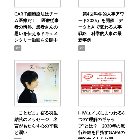
CAR T細胞療法はチー
「第4回科学的人事アワ
ム医療だ！ 医療従事
ード2025」を開催 デ
者の情熱、患者さんの
ータとAIで変わる人事
思いを伝えるドキュメ
戦略 科学的人事の最
ンタリー動画を公開中
新事例
PR
PR
「ことだま」宿る羽生
HIV/エイズにまつわる6
結弦のメッセージ 名
つの“理解のギャッ
言がもたらす心の平穏
プ”とは？ 2030年の流
と潤い
行終結を目指すGAP6の
特設サイトを公開