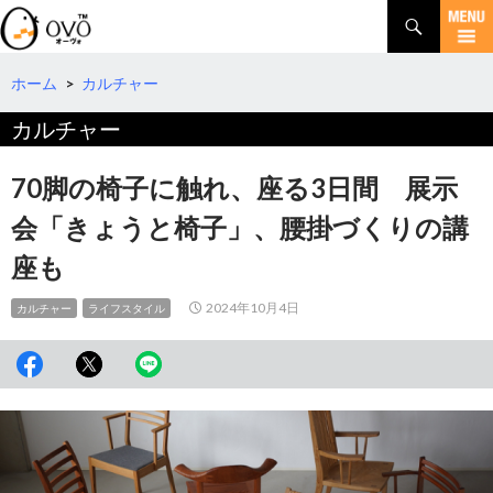
検
索
コ
ン
テ
ホーム
>
カルチャー
ン
カルチャー
ツ
へ
移
70脚の椅子に触れ、座る3日間 展示
動
会「きょうと椅子」、腰掛づくりの講
座も
2024年10月4日
カルチャー
ライフスタイル