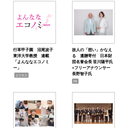
行革甲子園 沼尾波子
故人の「想い」かなえ
東洋大学教授 連載
る 遺贈寄付 日本財
「よんななエコノミ
団名誉会長 笹川陽平氏
ー」
×フリーアナウンサー
長野智子氏
,
ビジネス
PR