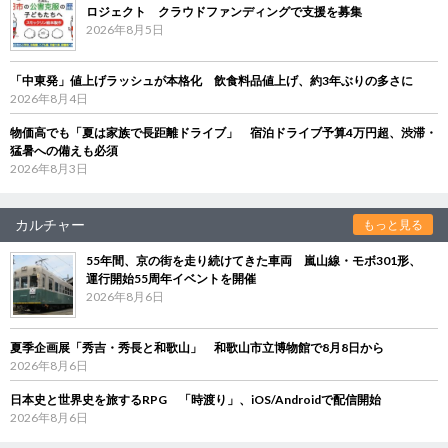
ロジェクト クラウドファンディングで支援を募集
2026年8月5日
「中東発」値上げラッシュが本格化 飲食料品値上げ、約3年ぶりの多さに
2026年8月4日
物価高でも「夏は家族で長距離ドライブ」 宿泊ドライブ予算4万円超、渋滞・
猛暑への備えも必須
2026年8月3日
カルチャー
もっと見る
55年間、京の街を走り続けてきた車両 嵐山線・モボ301形、
運行開始55周年イベントを開催
2026年8月6日
夏季企画展「秀吉・秀長と和歌山」 和歌山市立博物館で8月8日から
2026年8月6日
日本史と世界史を旅するRPG 「時渡り」、iOS/Androidで配信開始
2026年8月6日