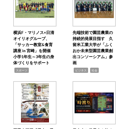
横浜F・マリノス×日清
先端技術で園芸農業の
オイリオグループ、
持続的発展目指す 久
「サッカー教室&食育
留米工業大学が「ふく
講座 in 宮崎」を開催
おか未来型園芸農業創
小学1年生～3年生の身
出コンソーシアム」参
体づくりをサポート
画
,
,
,
スポーツ
ビジネス
社会