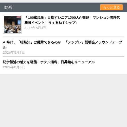
動画
もっと見る
「100歳現役」目指すシニア1500人が集結 マンション管理代
務員イベント「うぇるねすシップ」
2026年8月4日
AI時代、「暗黙知」は継承できるのか 「デジブレ」説明会／ラウンドテーブ
ル
2026年8月3日
紀伊勝浦の魅力を堪能 ホテル浦島、日昇館をリニューアル
2026年8月3日