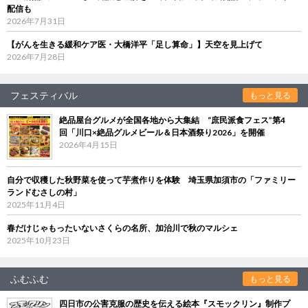
配信も
2026年7月31日
【がんを生きる緩和ケア医・大橋洋平「足し算命」】天空を見上げて
2026年7月28日
フェスティバル
もっと見る
絶品屋台グルメが全国各地から大集結 “庶民派食フェス”第4
回「川口×絶品グルメビール＆日本酒祭り2026」を開催
2026年4月15日
自分で収穫した秋野菜を使って芋煮作りを体験 埼玉県加須市の「ファミリー
ランドむさしの村」
2025年11月4日
春だけじゃもったいないさくらの名所、加治川で秋のマルシェ
2025年10月23日
ふむふむ
もっと見る
四日市の公害克服の歴史を伝える絵本『スモックリン』制作プ