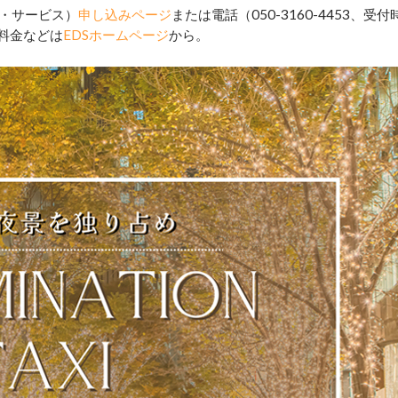
・サービス）
申し込みページ
または電話（050-3160-4453、受付
料金などは
EDSホームページ
から。