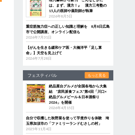
は、まず、漢方！』 漢方三考塾の
15人の医師や薬剤師が執筆
2026年8月5日
重症筋無力症への正しい知識と理解を 8月8日広島
市で公開講座、オンライン配信も
2026年7月31日
【がんを生きる緩和ケア医・大橋洋平「足し算
命」】天空を見上げて
2026年7月28日
フェスティバル
もっと見る
絶品屋台グルメが全国各地から大集
結 “庶民派食フェス”第4回「川口×
絶品グルメビール＆日本酒祭り
2026」を開催
2026年4月15日
自分で収穫した秋野菜を使って芋煮作りを体験 埼
玉県加須市の「ファミリーランドむさしの村」
2025年11月4日