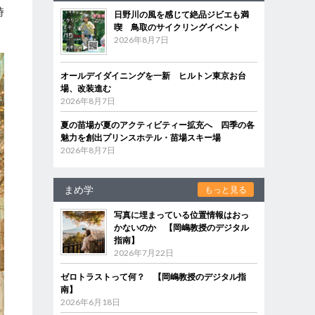
時
日野川の風を感じて絶品ジビエも満
喫 鳥取のサイクリングイベント
2026年8月7日
オールデイダイニングを一新 ヒルトン東京お台
場、改装進む
2026年8月7日
夏の苗場が夏のアクティビティー拡充へ 四季の各
魅力を創出プリンスホテル・苗場スキー場
2026年8月7日
まめ学
もっと見る
写真に埋まっている位置情報はおっ
かないのか 【岡嶋教授のデジタル
指南】
2026年7月22日
ゼロトラストって何？ 【岡嶋教授のデジタル指
南】
2026年6月18日