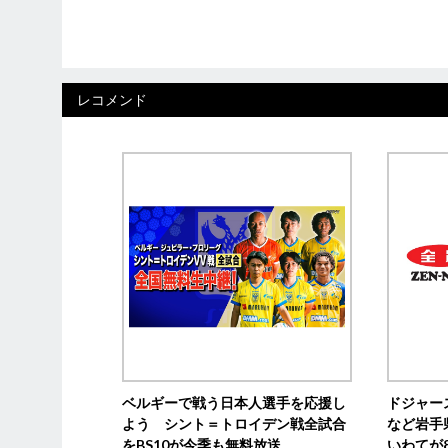
レコメンド
ベルギーで戦う日本人選手を応援し
ドジャー
よう シント＝トロイデン戦全試合
など岩手
をBS10が今季も無料放送
いわてが8