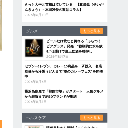
きっと大平元首相は泣いている 【政眼鏡（せいが
んきょう）－本田雅俊の政治コラム】
2026年6月10日
グルメ
もっと見る
ビールだけ飲むと倒れる「ふらつく
ビアグラス」発売 “強制的に水を飲
む”仕掛けで適正飲酒を後押し
2026年8月7日
セブン‐イレブン、カレー15商品を一斉投入 名店
監修から冷製うどんまで“夏のカレーフェス”を開催
中
2026年8月6日
横浜高島屋で「韓国市場」がスタート 人気グルメ
から雑貨まで約30ブランドが集結
2026年8月5日
ヘルスケア
もっと見る
現代書林から新刊『こんなときに