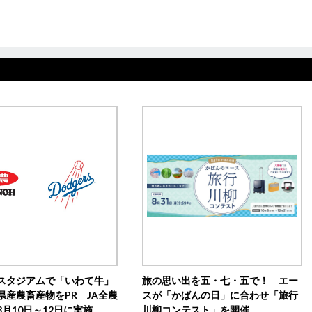
スタジアムで「いわて牛」
旅の思い出を五・七・五で！ エー
県産農畜産物をPR JA全農
スが「かばんの日」に合わせ「旅行
月10日～12日に実施
川柳コンテスト」を開催