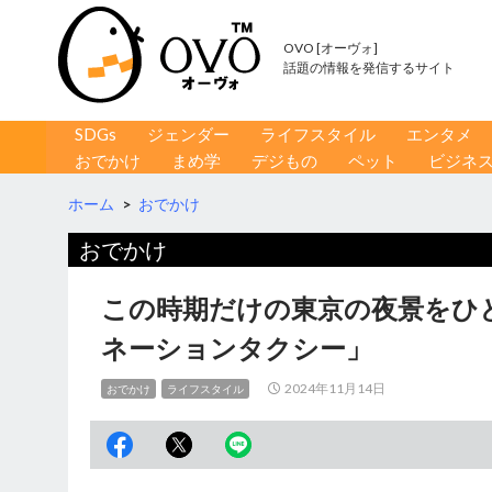
OVO [オーヴォ]
話題の情報を発信するサイト
コンテンツへ移動
検
SDGs
ジェンダー
ライフスタイル
エンタメ
索
おでかけ
まめ学
デジもの
ペット
ビジネ
ホーム
>
おでかけ
おでかけ
この時期だけの東京の夜景をひ
ネーションタクシー」
2024年11月14日
おでかけ
ライフスタイル