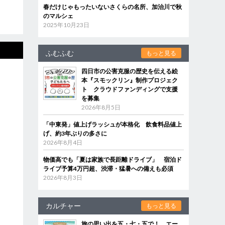
春だけじゃもったいないさくらの名所、加治川で秋
のマルシェ
2025年10月23日
ふむふむ
もっと見る
四日市の公害克服の歴史を伝える絵
本『スモックリン』制作プロジェク
ト クラウドファンディングで支援
を募集
2026年8月5日
「中東発」値上げラッシュが本格化 飲食料品値上
げ、約3年ぶりの多さに
2026年8月4日
物価高でも「夏は家族で長距離ドライブ」 宿泊ド
ライブ予算4万円超、渋滞・猛暑への備えも必須
2026年8月3日
カルチャー
もっと見る
旅の思い出を五・七・五で！ エー