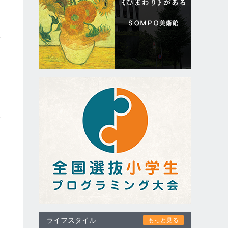
ッ
れ
シ
し
場
ライフスタイル
もっと見る