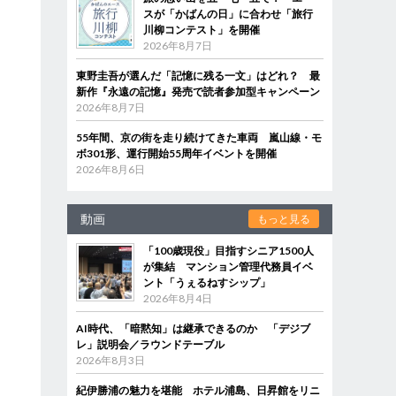
スが「かばんの日」に合わせ「旅行
川柳コンテスト」を開催
2026年8月7日
東野圭吾が選んだ「記憶に残る一文」はどれ？ 最
新作『永遠の記憶』発売で読者参加型キャンペーン
2026年8月7日
55年間、京の街を走り続けてきた車両 嵐山線・モ
ボ301形、運行開始55周年イベントを開催
2026年8月6日
動画
もっと見る
「100歳現役」目指すシニア1500人
が集結 マンション管理代務員イベ
ント「うぇるねすシップ」
2026年8月4日
AI時代、「暗黙知」は継承できるのか 「デジブ
レ」説明会／ラウンドテーブル
2026年8月3日
紀伊勝浦の魅力を堪能 ホテル浦島、日昇館をリニ