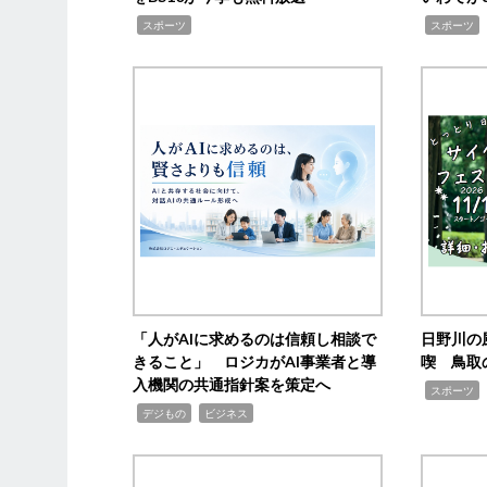
,
,
,
スポーツ
スポーツ
「人がAIに求めるのは信頼し相談で
日野川の
きること」 ロジカがAI事業者と導
喫 鳥取
入機関の共通指針案を策定へ
,
スポーツ
,
,
デジもの
ビジネス