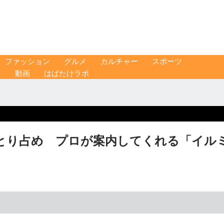
ファッション
グルメ
カルチャー
スポーツ
ス
動画
はばたけラボ
とり占め プロが案内してくれる「イル