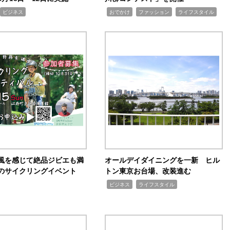
,
,
,
ビジネス
おでかけ
ファッション
ライフスタイル
風を感じて絶品ジビエも満
オールデイダイニングを一新 ヒル
のサイクリングイベント
トン東京お台場、改装進む
,
,
ビジネス
ライフスタイル