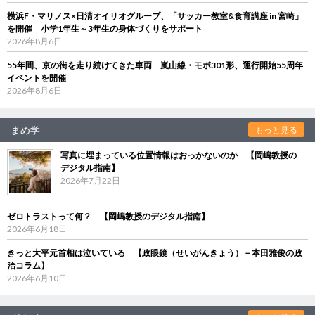
横浜F・マリノス×日清オイリオグループ、「サッカー教室&食育講座 in 宮崎」
を開催 小学1年生～3年生の身体づくりをサポート
2026年8月6日
55年間、京の街を走り続けてきた車両 嵐山線・モボ301形、運行開始55周年
イベントを開催
2026年8月6日
まめ学
もっと見る
写真に埋まっている位置情報はおっかないのか 【岡嶋教授の
デジタル指南】
2026年7月22日
ゼロトラストって何？ 【岡嶋教授のデジタル指南】
2026年6月18日
きっと大平元首相は泣いている 【政眼鏡（せいがんきょう）－本田雅俊の政
治コラム】
2026年6月10日