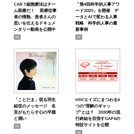
CAR T細胞療法はチー
「第4回科学的人事アワ
ム医療だ！ 医療従事
ード2025」を開催 デ
者の情熱、患者さんの
ータとAIで変わる人事
思いを伝えるドキュメ
戦略 科学的人事の最
ンタリー動画を公開中
新事例
PR
PR
「ことだま」宿る羽生
HIV/エイズにまつわる6
結弦のメッセージ 名
つの“理解のギャッ
言がもたらす心の平穏
プ”とは？ 2030年の流
と潤い
行終結を目指すGAP6の
特設サイトを公開
PR
PR