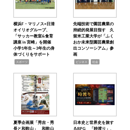
横浜F・マリノス×日清
先端技術で園芸農業の
オイリオグループ、
持続的発展目指す 久
「サッカー教室&食育
留米工業大学が「ふく
講座 in 宮崎」を開催
おか未来型園芸農業創
小学1年生～3年生の身
出コンソーシアム」参
体づくりをサポート
画
,
,
,
スポーツ
ビジネス
社会
夏季企画展「秀吉・秀
日本史と世界史を旅す
長と和歌山」 和歌山
るRPG 「時渡り」、