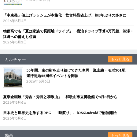
「中東発」値上げラッシュが本格化 飲食料品値上げ、約3年ぶりの多さに
2026年8月4日
物価高でも「夏は家族で長距離ドライブ」 宿泊ドライブ予算4万円超、渋滞・
猛暑への備えも必須
2026年8月3日
カルチャー
もっと見る
55年間、京の街を走り続けてきた車両 嵐山線・モボ301形、
運行開始55周年イベントを開催
2026年8月6日
夏季企画展「秀吉・秀長と和歌山」 和歌山市立博物館で8月8日から
2026年8月6日
日本史と世界史を旅するRPG 「時渡り」、iOS/Androidで配信開始
2026年8月6日
動画
もっと見る