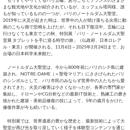
もうすぐやってくるパリ五輪。あちこちでフランスのさまざ
まな観光地や文化が紹介されているが、エッフェル塔同様、誰
もが知っているものの一つが、パリのノートルダム大聖堂。
2019年に火災が起きた時は、世界中の人が焼け落ちる尖塔に動
画のこちら側で悲鳴を上げたが、それも目下復活中。五輪には
行けなくても東京でこの秋、特別展「パリ・ノートルダム大聖
堂展 タブレットを手に巡る時空の旅」（仏政府、日本ロレア
ル・東京）が開催される。11月6日～2025年2月24日まで、お
台場の日本科学未来館だ。
ノートルダム大聖堂は、今から800年前にパリのシテ島に建
築され、NOTRE-DAME（＝聖母マリア）にささげられたパリ
のシンボルとして、パリ市民のみならず世界中の人たちから愛
されてきた。火災の被害は小さくなかったが、各界の専門家が
集結し、ドローンやCG分析などの最新IT技術と、熟練工の磨き
抜かれた建築・美術品修復の技によって、5年の歳月をかけた
修復作業が今も続いている。
特別展では、世界遺産の豊かな歴史と、最新技術によって大
聖堂が再び光を取り戻していく様子を体験型コンテンツを通じ