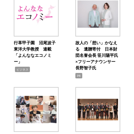
行革甲子園 沼尾波子
故人の「想い」かなえ
東洋大学教授 連載
る 遺贈寄付 日本財
「よんななエコノミ
団名誉会長 笹川陽平氏
ー」
×フリーアナウンサー
長野智子氏
,
ビジネス
PR