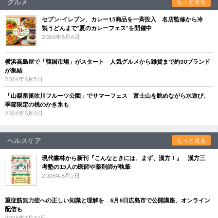
グルメ
もっと見る
セブン‐イレブン、カレー15商品を一斉投入 名店監修から冷
製うどんまで“夏のカレーフェス”を開催中
2026年8月6日
横浜高島屋で「韓国市場」がスタート 人気グルメから雑貨まで約30ブランド
が集結
2026年8月5日
「山梨県笛吹川フルーツ公園」でサマーフェス 富士山を眺めながら水遊び、
季節限定の桃のかき氷も
2026年8月3日
ヘルスケア
もっと見る
現代書林から新刊『こんなときには、まず、漢方！』 漢方三
考塾の15人の医師や薬剤師が執筆
2026年8月5日
重症筋無力症への正しい知識と理解を 8月8日広島市で公開講座、オンライン
配信も
2026年7月31日