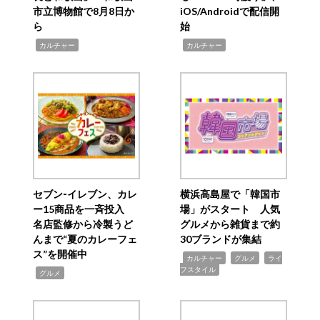
市立博物館で8月8日か
iOS/Androidで配信開
ら
始
,
,
カルチャー
カルチャー
セブン‐イレブン、カレ
横浜高島屋で「韓国市
ー15商品を一斉投入
場」がスタート 人気
名店監修から冷製うど
グルメから雑貨まで約
んまで“夏のカレーフェ
30ブランドが集結
ス”を開催中
,
,
,
カルチャー
グルメ
ライ
フスタイル
,
グルメ