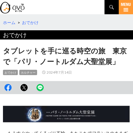
検
索
コ
ン
テ
ホーム
>
おでかけ
ン
おでかけ
ツ
へ
移
タブレットを手に巡る時空の旅 東京
動
で「パリ・ノートルダム大聖堂展」
2024年7月14日
おでかけ
カルチャー