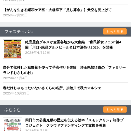
【がんを生きる緩和ケア医・大橋洋平「足し算命」】天空を見上げて
2026年7月28日
フェスティバル
もっと見る
絶品屋台グルメが全国各地から大集結 “庶民派食フェス”第4
回「川口×絶品グルメビール＆日本酒祭り2026」を開催
2026年4月15日
自分で収穫した秋野菜を使って芋煮作りを体験 埼玉県加須市の「ファミリー
ランドむさしの村」
2025年11月4日
春だけじゃもったいないさくらの名所、加治川で秋のマルシェ
2025年10月23日
ふむふむ
もっと見る
四日市の公害克服の歴史を伝える絵本『スモックリン』制作プ
ロジェクト クラウドファンディングで支援を募集
2026年8月5日