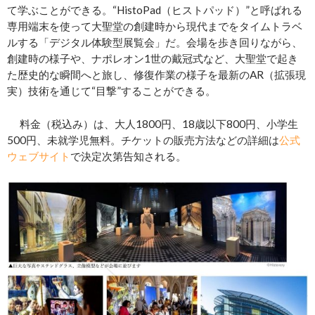
て学ぶことができる。“HistoPad（ヒストパッド）”と呼ばれる
専用端末を使って大聖堂の創建時から現代までをタイムトラベ
ルする「デジタル体験型展覧会」だ。会場を歩き回りながら、
創建時の様子や、ナポレオン1世の戴冠式など、大聖堂で起き
た歴史的な瞬間へと旅し、修復作業の様子を最新のAR（拡張現
実）技術を通じて“目撃”することができる。
料金（税込み）は、大人1800円、18歳以下800円、小学生
500円、未就学児無料。チケットの販売方法などの詳細は
公式
ウェブサイト
で決定次第告知される。