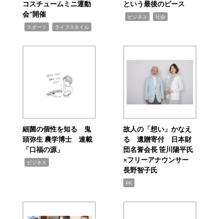
コスチュームミニ運動
という最後のピース
会”開催
,
,
ビジネス
社会
,
,
スポーツ
ライフスタイル
細菌の個性を知る 鬼
故人の「想い」かなえ
頭弥生 農学博士 連載
る 遺贈寄付 日本財
「口福の源」
団名誉会長 笹川陽平氏
×フリーアナウンサー
,
ビジネス
長野智子氏
PR