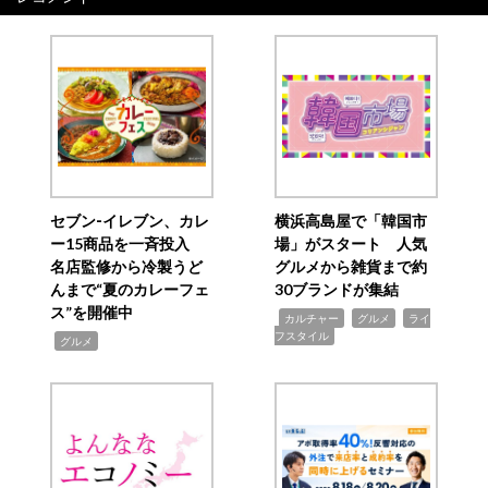
セブン‐イレブン、カレ
横浜高島屋で「韓国市
ー15商品を一斉投入
場」がスタート 人気
名店監修から冷製うど
グルメから雑貨まで約
んまで“夏のカレーフェ
30ブランドが集結
ス”を開催中
,
,
,
カルチャー
グルメ
ライ
フスタイル
,
グルメ