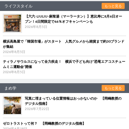
ライフスタイル
もっと見る
【六六-LIULIU-麻辣湯（マーラータン）】恵比寿に8月6日オー
プン！6日間限定で66％オフキャンペーンも
2026年8月5日
横浜高島屋で「韓国市場」がスタート 人気グルメから雑貨まで約30ブランド
が集結
2026年8月5日
ティラノサウルスになって全力疾走！ 横浜で子ども向け“恐竜エアコスチュー
ムミニ運動会”開催
2026年8月5日
まめ学
もっと見る
写真に埋まっている位置情報はおっかないのか 【岡嶋教授の
デジタル指南】
2026年7月22日
ゼロトラストって何？ 【岡嶋教授のデジタル指南】
2026年6月18日