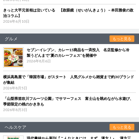
きっと大平元首相は泣いている 【政眼鏡（せいがんきょう）－本田雅俊の政
治コラム】
2026年6月10日
グルメ
もっと見る
セブン‐イレブン、カレー15商品を一斉投入 名店監修から冷
製うどんまで“夏のカレーフェス”を開催中
2026年8月6日
横浜高島屋で「韓国市場」がスタート 人気グルメから雑貨まで約30ブランド
が集結
2026年8月5日
「山梨県笛吹川フルーツ公園」でサマーフェス 富士山を眺めながら水遊び、
季節限定の桃のかき氷も
2026年8月3日
ヘルスケア
もっと見る
現代書林から新刊『こんなときには、まず、漢方！』 漢方三