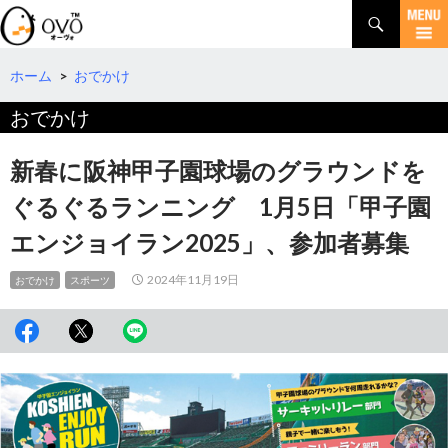
検
索
コ
ン
テ
ホーム
>
おでかけ
ン
おでかけ
ツ
へ
移
新春に阪神甲子園球場のグラウンドを
動
ぐるぐるランニング 1月5日「甲子園
エンジョイラン2025」、参加者募集
2024年11月19日
おでかけ
スポーツ