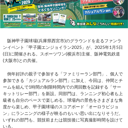
阪神甲子園球場(兵庫県西宮市)のグラウンドを走るファンラ
ンイベント「甲子園エンジョイラン2025」が、2025年1月5日
(日)に開催される。スポーツワン(横浜市)主催、阪神電気鉄道
(大阪市)との共催。
例年好評の親子で参加する「ファミリーラン部門」、個人で
参加できる「カジュアルラン部門」に加え、今回は、仲間とチ
ームを組んで1時間の制限時間内での周回数を記録する「サー
キットリレー部門」を新設。同部門は、ランニング初心者も上
級者も自分のペースで楽しめる。球場内の景色をさまざまな角
度から楽しめ、甲子園球場のスコアボード「オーロラビジョ
ン」にランニングの様子が映るのもいい思い出になりそうだ。
いずれの部門も、競技前または競技後に写真撮影時間を設けて
いる。