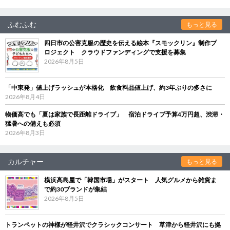
ふむふむ
もっと見る
四日市の公害克服の歴史を伝える絵本『スモックリン』制作プ
ロジェクト クラウドファンディングで支援を募集
2026年8月5日
「中東発」値上げラッシュが本格化 飲食料品値上げ、約3年ぶりの多さに
2026年8月4日
物価高でも「夏は家族で長距離ドライブ」 宿泊ドライブ予算4万円超、渋滞・
猛暑への備えも必須
2026年8月3日
カルチャー
もっと見る
横浜高島屋で「韓国市場」がスタート 人気グルメから雑貨ま
で約30ブランドが集結
2026年8月5日
トランペットの神様が軽井沢でクラシックコンサート 草津から軽井沢にも拠