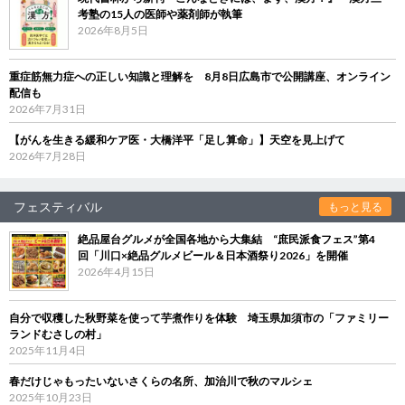
考塾の15人の医師や薬剤師が執筆
2026年8月5日
重症筋無力症への正しい知識と理解を 8月8日広島市で公開講座、オンライン
配信も
2026年7月31日
【がんを生きる緩和ケア医・大橋洋平「足し算命」】天空を見上げて
2026年7月28日
フェスティバル
もっと見る
絶品屋台グルメが全国各地から大集結 “庶民派食フェス”第4
回「川口×絶品グルメビール＆日本酒祭り2026」を開催
2026年4月15日
自分で収穫した秋野菜を使って芋煮作りを体験 埼玉県加須市の「ファミリー
ランドむさしの村」
2025年11月4日
春だけじゃもったいないさくらの名所、加治川で秋のマルシェ
2025年10月23日