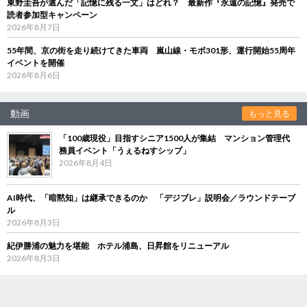
東野圭吾が選んだ「記憶に残る一文」はどれ？ 最新作『永遠の記憶』発売で
読者参加型キャンペーン
2026年8月7日
55年間、京の街を走り続けてきた車両 嵐山線・モボ301形、運行開始55周年
イベントを開催
2026年8月6日
動画
もっと見る
「100歳現役」目指すシニア1500人が集結 マンション管理代
務員イベント「うぇるねすシップ」
2026年8月4日
AI時代、「暗黙知」は継承できるのか 「デジブレ」説明会／ラウンドテーブ
ル
2026年8月3日
紀伊勝浦の魅力を堪能 ホテル浦島、日昇館をリニューアル
2026年8月3日