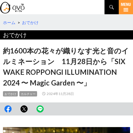
検
索
コ
ン
テ
ホーム
>
おでかけ
ン
おでかけ
ツ
へ
移
約1600本の花々が織りなす光と音のイ
動
ルミネーション 11月28日から「SIX
WAKE ROPPONGI ILLUMINATION
2024 〜 Magic Garden 〜」
2024年11月28日
おでかけ
カルチャー