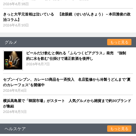
2026年6月18日
きっと大平元首相は泣いている 【政眼鏡（せいがんきょう）－本田雅俊の政
治コラム】
2026年6月10日
グルメ
もっと見る
ビールだけ飲むと倒れる「ふらつくビアグラス」発売 “強制
的に水を飲む”仕掛けで適正飲酒を後押し
2026年8月7日
セブン‐イレブン、カレー15商品を一斉投入 名店監修から冷製うどんまで“夏
のカレーフェス”を開催中
2026年8月6日
横浜高島屋で「韓国市場」がスタート 人気グルメから雑貨まで約30ブランド
が集結
2026年8月5日
ヘルスケア
もっと見る