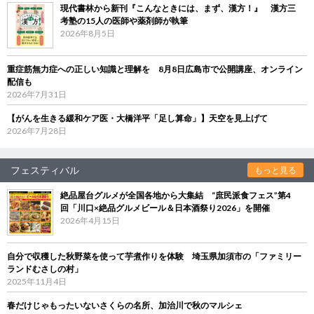
現代書林から新刊『こんなときには、まず、漢方！』 漢方三
考塾の15人の医師や薬剤師が執筆
2026年8月5日
重症筋無力症への正しい知識と理解を 8月8日広島市で公開講座、オンライン
配信も
2026年7月31日
【がんを生きる緩和ケア医・大橋洋平「足し算命」】天空を見上げて
2026年7月28日
フェスティバル
もっと見る
絶品屋台グルメが全国各地から大集結 “庶民派食フェス”第4
回「川口×絶品グルメビール＆日本酒祭り2026」を開催
2026年4月15日
自分で収穫した秋野菜を使って芋煮作りを体験 埼玉県加須市の「ファミリー
ランドむさしの村」
2025年11月4日
春だけじゃもったいないさくらの名所、加治川で秋のマルシェ