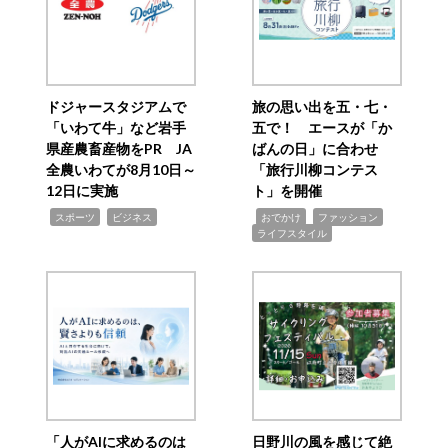
ドジャースタジアムで
旅の思い出を五・七・
「いわて牛」など岩手
五で！ エースが「か
県産農畜産物をPR JA
ばんの日」に合わせ
全農いわてが8月10日～
「旅行川柳コンテス
12日に実施
ト」を開催
,
,
,
,
,
スポーツ
ビジネス
おでかけ
ファッション
ライフスタイル
「人がAIに求めるのは
日野川の風を感じて絶