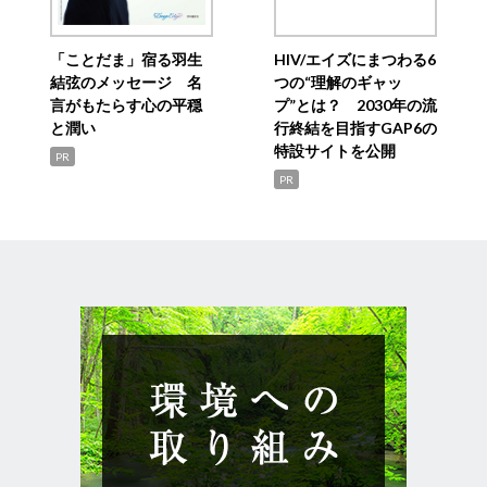
「ことだま」宿る羽生
HIV/エイズにまつわる6
結弦のメッセージ 名
つの“理解のギャッ
言がもたらす心の平穏
プ”とは？ 2030年の流
と潤い
行終結を目指すGAP6の
特設サイトを公開
PR
PR