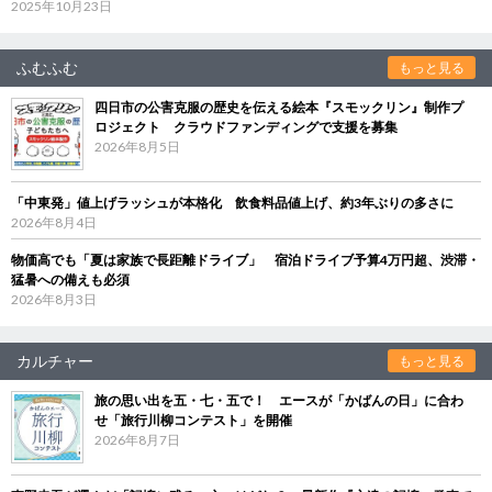
2025年10月23日
ふむふむ
もっと見る
四日市の公害克服の歴史を伝える絵本『スモックリン』制作プ
ロジェクト クラウドファンディングで支援を募集
2026年8月5日
「中東発」値上げラッシュが本格化 飲食料品値上げ、約3年ぶりの多さに
2026年8月4日
物価高でも「夏は家族で長距離ドライブ」 宿泊ドライブ予算4万円超、渋滞・
猛暑への備えも必須
2026年8月3日
カルチャー
もっと見る
旅の思い出を五・七・五で！ エースが「かばんの日」に合わ
せ「旅行川柳コンテスト」を開催
2026年8月7日