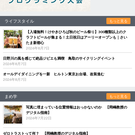
ライフスタイル
もっと見る
【入場無料！けやきひろば秋のビール祭り】300種類以上のク
ラフトビールが集まる！土日祝日はアーリーオープンも｜さい
たま新都心
2026年8月7日
日野川の風を感じて絶品ジビエも満喫 鳥取のサイクリングイベント
2026年8月7日
オールデイダイニングを一新 ヒルトン東京お台場、改装進む
2026年8月7日
まめ学
もっと見る
写真に埋まっている位置情報はおっかないのか 【岡嶋教授の
デジタル指南】
2026年7月22日
ゼロトラストって何？ 【岡嶋教授のデジタル指南】