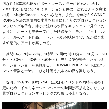
的な約1600本の花々がボートレースカラーに彩られ、約1万
2000球の幻想的なイルミネーションと共に、訪れる人々を魔法
の庭～Magic Garden～へといざなう。また、今年はSIX WAKE
ROPPONGIの象徴的な水景を舞台にした初のプロジェクション
マッピングも予定。静かに流れる水面をキャンバスに見立てた
ように、ボートをモチーフにした映像から、モネ、ゴッホ、ル
ノワールのアート作品、トレンドの錯視映像まで、光が描き出
す幻想的なアートが楽しめる。
期間中の17時～22時。1時間に6回(毎時00分～・10分～・20
分～・30分～・40分～・50分～)、光と音楽が融合したイルミ
ネーションショーを実施する。SIX WAKE ROPPONGI限定アレ
ンジの音楽と一緒に、ひと味違う六本木の夜を楽しもう。
なお、12月12日(木)～14日(土)は別イベントを同時開催の予
定のため、イルミネーションショーの時間は不規則となり、水
景プロジェクションマッピングの投影は停止となる。