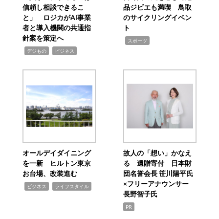
信頼し相談できるこ
品ジビエも満喫 鳥取
と」 ロジカがAI事業
のサイクリングイベン
者と導入機関の共通指
ト
針案を策定へ
,
スポーツ
,
,
デジもの
ビジネス
オールデイダイニング
故人の「想い」かなえ
を一新 ヒルトン東京
る 遺贈寄付 日本財
お台場、改装進む
団名誉会長 笹川陽平氏
×フリーアナウンサー
,
,
ビジネス
ライフスタイル
長野智子氏
PR