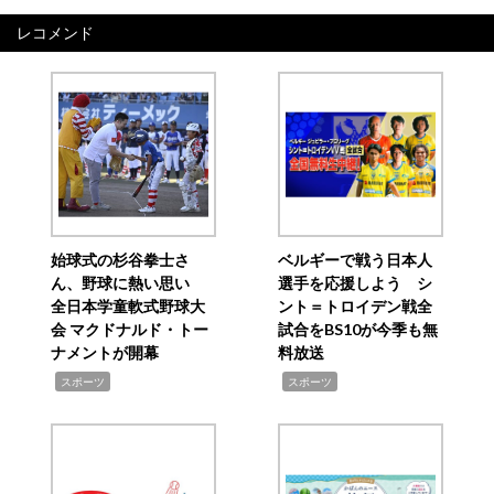
レコメンド
始球式の杉谷拳士さ
ベルギーで戦う日本人
ん、野球に熱い思い
選手を応援しよう シ
全日本学童軟式野球大
ント＝トロイデン戦全
会 マクドナルド・トー
試合をBS10が今季も無
ナメントが開幕
料放送
,
,
スポーツ
スポーツ