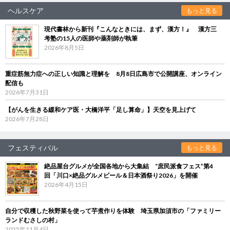
ヘルスケア
もっと見る
現代書林から新刊『こんなときには、まず、漢方！』 漢方三
考塾の15人の医師や薬剤師が執筆
2026年8月5日
重症筋無力症への正しい知識と理解を 8月8日広島市で公開講座、オンライン
配信も
2026年7月31日
【がんを生きる緩和ケア医・大橋洋平「足し算命」】天空を見上げて
2026年7月28日
フェスティバル
もっと見る
絶品屋台グルメが全国各地から大集結 “庶民派食フェス”第4
回「川口×絶品グルメビール＆日本酒祭り2026」を開催
2026年4月15日
自分で収穫した秋野菜を使って芋煮作りを体験 埼玉県加須市の「ファミリー
ランドむさしの村」
2025年11月4日