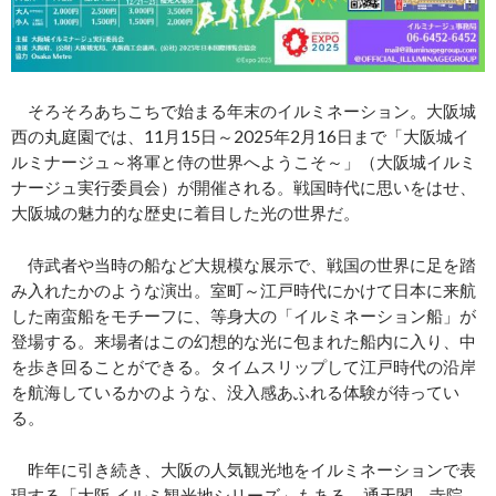
そろそろあちこちで始まる年末のイルミネーション。大阪城
西の丸庭園では、11⽉15⽇～2025年2⽉16⽇まで「大阪城イ
ルミナージュ～将軍と侍の世界へようこそ～」（大阪城イルミ
ナージュ実行委員会）が開催される。戦国時代に思いをはせ、
大阪城の魅力的な歴史に着目した光の世界だ。
侍武者や当時の船など大規模な展示で、戦国の世界に足を踏
み入れたかのような演出。室町～江戸時代にかけて日本に来航
した南蛮船をモチーフに、等身大の「イルミネーション船」が
登場する。来場者はこの幻想的な光に包まれた船内に入り、中
を歩き回ることができる。タイムスリップして江戸時代の沿岸
を航海しているかのような、没入感あふれる体験が待ってい
る。
昨年に引き続き、大阪の人気観光地をイルミネーションで表
現する「大阪 イルミ観光地シリーズ」もある。通天閣、寺院、