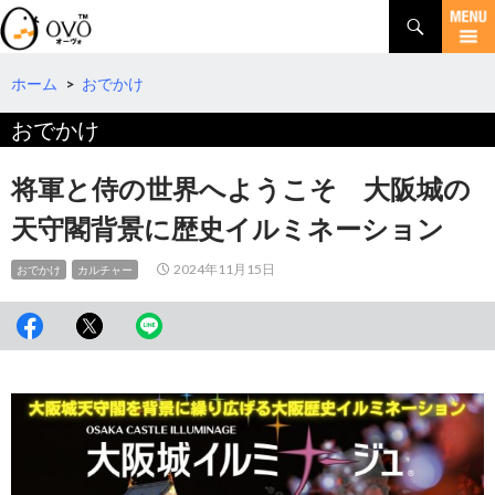
検
索
コ
ン
テ
ホーム
>
おでかけ
ン
おでかけ
ツ
へ
移
将軍と侍の世界へようこそ 大阪城の
動
天守閣背景に歴史イルミネーション
2024年11月15日
おでかけ
カルチャー