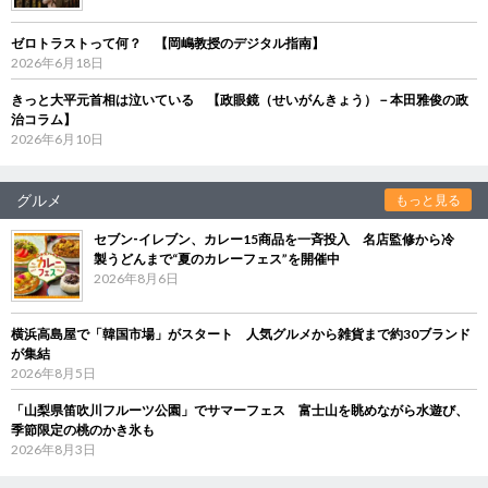
ゼロトラストって何？ 【岡嶋教授のデジタル指南】
2026年6月18日
きっと大平元首相は泣いている 【政眼鏡（せいがんきょう）－本田雅俊の政
治コラム】
2026年6月10日
グルメ
もっと見る
セブン‐イレブン、カレー15商品を一斉投入 名店監修から冷
製うどんまで“夏のカレーフェス”を開催中
2026年8月6日
横浜高島屋で「韓国市場」がスタート 人気グルメから雑貨まで約30ブランド
が集結
2026年8月5日
「山梨県笛吹川フルーツ公園」でサマーフェス 富士山を眺めながら水遊び、
季節限定の桃のかき氷も
2026年8月3日