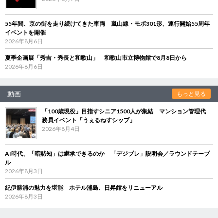
55年間、京の街を走り続けてきた車両 嵐山線・モボ301形、運行開始55周年
イベントを開催
2026年8月6日
夏季企画展「秀吉・秀長と和歌山」 和歌山市立博物館で8月8日から
2026年8月6日
動画
もっと見る
「100歳現役」目指すシニア1500人が集結 マンション管理代
務員イベント「うぇるねすシップ」
2026年8月4日
AI時代、「暗黙知」は継承できるのか 「デジブレ」説明会／ラウンドテーブ
ル
2026年8月3日
紀伊勝浦の魅力を堪能 ホテル浦島、日昇館をリニューアル
2026年8月3日