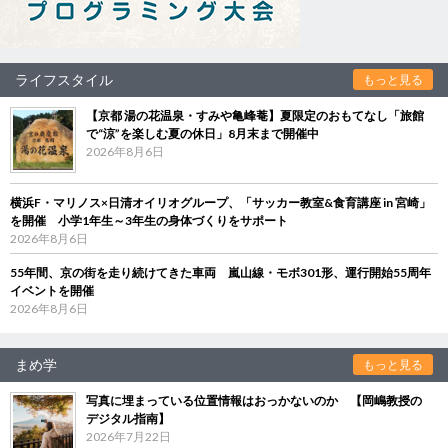
ライフスタイル
もっと見る
【京都 湯の花温泉・すみや亀峰菴】夏限定のおもてなし「旅館
で“涼”を楽しむ夏の休日」8月末まで開催中
2026年8月6日
横浜F・マリノス×日清オイリオグループ、「サッカー教室&食育講座 in 宮崎」
を開催 小学1年生～3年生の身体づくりをサポート
2026年8月6日
55年間、京の街を走り続けてきた車両 嵐山線・モボ301形、運行開始55周年
イベントを開催
2026年8月6日
まめ学
もっと見る
写真に埋まっている位置情報はおっかないのか 【岡嶋教授の
デジタル指南】
2026年7月22日