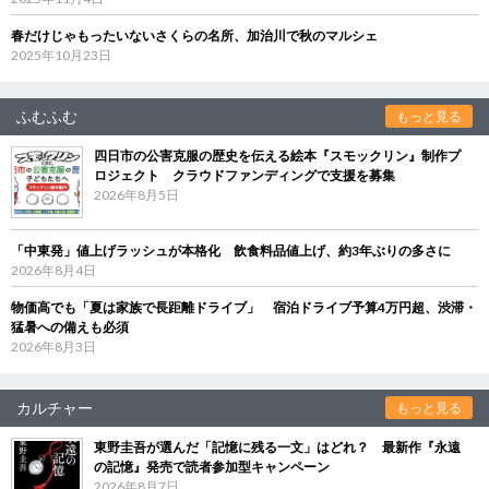
春だけじゃもったいないさくらの名所、加治川で秋のマルシェ
2025年10月23日
ふむふむ
もっと見る
四日市の公害克服の歴史を伝える絵本『スモックリン』制作プ
ロジェクト クラウドファンディングで支援を募集
2026年8月5日
「中東発」値上げラッシュが本格化 飲食料品値上げ、約3年ぶりの多さに
2026年8月4日
物価高でも「夏は家族で長距離ドライブ」 宿泊ドライブ予算4万円超、渋滞・
猛暑への備えも必須
2026年8月3日
カルチャー
もっと見る
東野圭吾が選んだ「記憶に残る一文」はどれ？ 最新作『永遠
の記憶』発売で読者参加型キャンペーン
2026年8月7日