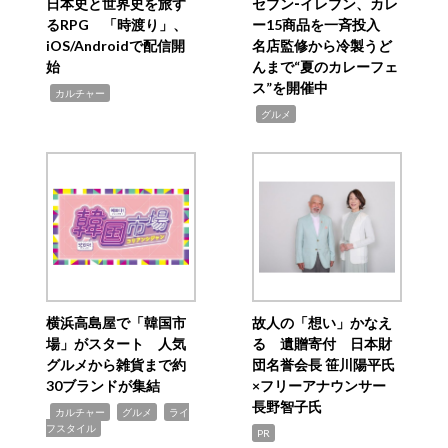
日本史と世界史を旅す
セブン‐イレブン、カレ
るRPG 「時渡り」、
ー15商品を一斉投入
iOS/Androidで配信開
名店監修から冷製うど
始
んまで“夏のカレーフェ
ス”を開催中
,
カルチャー
,
グルメ
横浜高島屋で「韓国市
故人の「想い」かなえ
場」がスタート 人気
る 遺贈寄付 日本財
グルメから雑貨まで約
団名誉会長 笹川陽平氏
30ブランドが集結
×フリーアナウンサー
長野智子氏
,
,
,
カルチャー
グルメ
ライ
フスタイル
PR