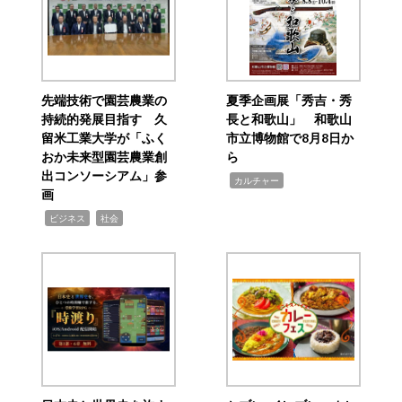
先端技術で園芸農業の
夏季企画展「秀吉・秀
持続的発展目指す 久
長と和歌山」 和歌山
留米工業大学が「ふく
市立博物館で8月8日か
おか未来型園芸農業創
ら
出コンソーシアム」参
,
カルチャー
画
,
,
ビジネス
社会