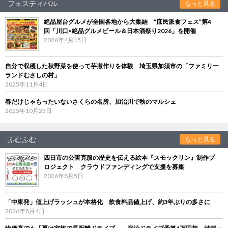
フェスティバル
もっと見る
絶品屋台グルメが全国各地から大集結 “庶民派食フェス”第4
回「川口×絶品グルメビール＆日本酒祭り2026」を開催
2026年4月15日
自分で収穫した秋野菜を使って芋煮作りを体験 埼玉県加須市の「ファミリー
ランドむさしの村」
2025年11月4日
春だけじゃもったいないさくらの名所、加治川で秋のマルシェ
2025年10月23日
ふむふむ
もっと見る
四日市の公害克服の歴史を伝える絵本『スモックリン』制作プ
ロジェクト クラウドファンディングで支援を募集
2026年8月5日
「中東発」値上げラッシュが本格化 飲食料品値上げ、約3年ぶりの多さに
2026年8月4日