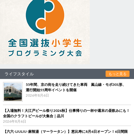
ライフスタイル
もっと見る
55年間、京の街を走り続けてきた車両 嵐山線・モボ301形、
運行開始55周年イベントを開催
2026年8月6日
【入場無料！大江戸ビール祭り2026秋】仕事帰りの一杯や週末の昼飲みにも！
全国のクラフトビールが大集合｜品川
2026年8月6日
【六六-LIULIU-麻辣湯（マーラータン）】恵比寿に8月6日オープン！6日間限