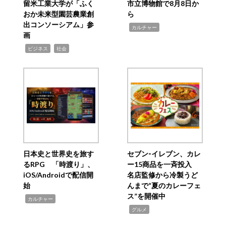
留米工業大学が「ふく
市立博物館で8月8日か
おか未来型園芸農業創
ら
出コンソーシアム」参
,
カルチャー
画
,
,
ビジネス
社会
日本史と世界史を旅す
セブン‐イレブン、カレ
るRPG 「時渡り」、
ー15商品を一斉投入
iOS/Androidで配信開
名店監修から冷製うど
始
んまで“夏のカレーフェ
ス”を開催中
,
カルチャー
,
グルメ