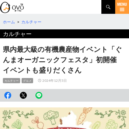
検
索
コ
ン
テ
ホーム
>
カルチャー
ン
カルチャー
ツ
へ
移
県内最大級の有機農産物イベント「ぐ
動
んまオーガニックフェスタ」初開催
イベントも盛りだくさん
2024年12月5日
カルチャー
グルメ