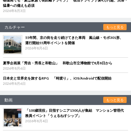
物価高でも「夏は家族で長距離ドライブ」 宿泊ドライブ予算4万円超、渋滞・
猛暑への備えも必須
2026年8月3日
カルチャー
もっと見る
55年間、京の街を走り続けてきた車両 嵐山線・モボ301形、
運行開始55周年イベントを開催
2026年8月6日
夏季企画展「秀吉・秀長と和歌山」 和歌山市立博物館で8月8日から
2026年8月6日
日本史と世界史を旅するRPG 「時渡り」、iOS/Androidで配信開始
2026年8月6日
動画
もっと見る
「100歳現役」目指すシニア1500人が集結 マンション管理代
務員イベント「うぇるねすシップ」
2026年8月4日