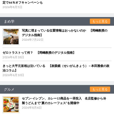
定で66％オフキャンペーンも
2026年8月5日
まめ学
もっと見る
写真に埋まっている位置情報はおっかないのか 【岡嶋教授の
デジタル指南】
2026年7月22日
ゼロトラストって何？ 【岡嶋教授のデジタル指南】
2026年6月18日
きっと大平元首相は泣いている 【政眼鏡（せいがんきょう）－本田雅俊の政
治コラム】
2026年6月10日
グルメ
もっと見る
セブン‐イレブン、カレー15商品を一斉投入 名店監修から冷
製うどんまで“夏のカレーフェス”を開催中
2026年8月6日