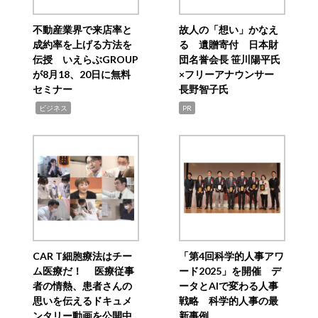
不動産業界で来店率と
故人の「想い」かなえ
成約率を上げる方法を
る 遺贈寄付 日本財
伝授 いえらぶGROUP
団名誉会長 笹川陽平氏
が8月18、20日に無料
×フリーアナウンサー
セミナー
長野智子氏
,
ビジネス
PR
CAR T細胞療法はチー
「第4回科学的人事アワ
ム医療だ！ 医療従事
ード2025」を開催 デ
者の情熱、患者さんの
ータとAIで変わる人事
思いを伝えるドキュメ
戦略 科学的人事の最
ンタリー動画を公開中
新事例