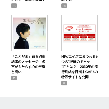
PR
PR
「ことだま」宿る羽生
HIV/エイズにまつわる6
結弦のメッセージ 名
つの“理解のギャッ
言がもたらす心の平穏
プ”とは？ 2030年の流
と潤い
行終結を目指すGAP6の
特設サイトを公開
PR
PR