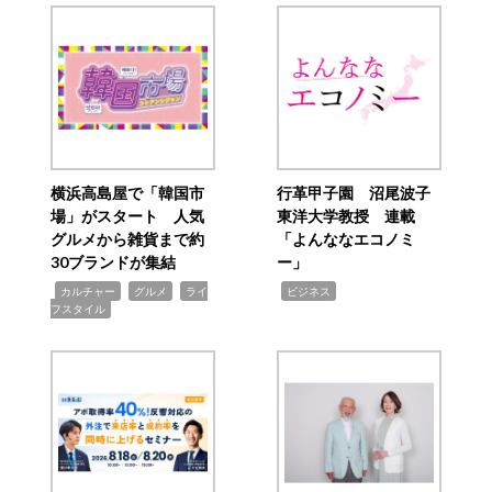
横浜高島屋で「韓国市
行革甲子園 沼尾波子
場」がスタート 人気
東洋大学教授 連載
グルメから雑貨まで約
「よんななエコノミ
30ブランドが集結
ー」
,
,
,
,
カルチャー
グルメ
ライ
ビジネス
フスタイル