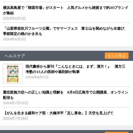
横浜高島屋で「韓国市場」がスタート 人気グルメから雑貨まで約30ブランド
が集結
2026年8月5日
「山梨県笛吹川フルーツ公園」でサマーフェス 富士山を眺めながら水遊び、
季節限定の桃のかき氷も
2026年8月3日
ヘルスケア
もっと見る
現代書林から新刊『こんなときには、まず、漢方！』 漢方三
考塾の15人の医師や薬剤師が執筆
2026年8月5日
重症筋無力症への正しい知識と理解を 8月8日広島市で公開講座、オンライン
配信も
2026年7月31日
【がんを生きる緩和ケア医・大橋洋平「足し算命」】天空を見上げて
2026年7月28日