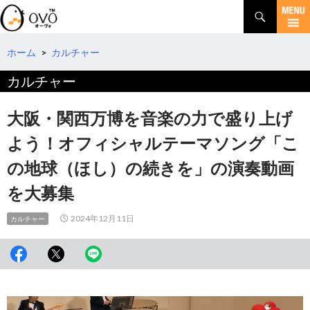
検
索
コ
ン
テ
ホーム
>
カルチャー
ン
カルチャー
ツ
へ
移
大阪・関西万博を音楽の力で盛り上げ
動
よう！オフィシャルテーマソング「こ
の地球（ほし）の続きを」の演奏動画
を大募集
2024年12月11日
カルチャー