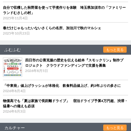
自分で収穫した秋野菜を使って芋煮作りを体験 埼玉県加須市の「ファミリー
ランドむさしの村」
2025年11月4日
春だけじゃもったいないさくらの名所、加治川で秋のマルシェ
2025年10月23日
ふむふむ
もっと見る
四日市の公害克服の歴史を伝える絵本『スモックリン』制作プ
ロジェクト クラウドファンディングで支援を募集
2026年8月5日
「中東発」値上げラッシュが本格化 飲食料品値上げ、約3年ぶりの多さに
2026年8月4日
物価高でも「夏は家族で長距離ドライブ」 宿泊ドライブ予算4万円超、渋滞・
猛暑への備えも必須
2026年8月3日
カルチャー
もっと見る