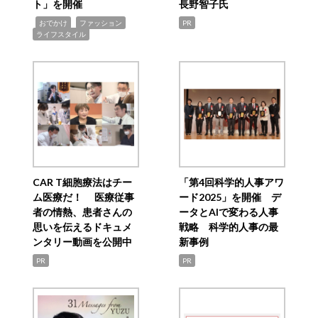
ト」を開催
長野智子氏
,
,
,
おでかけ
ファッション
PR
ライフスタイル
CAR T細胞療法はチー
「第4回科学的人事アワ
ム医療だ！ 医療従事
ード2025」を開催 デ
者の情熱、患者さんの
ータとAIで変わる人事
思いを伝えるドキュメ
戦略 科学的人事の最
ンタリー動画を公開中
新事例
PR
PR