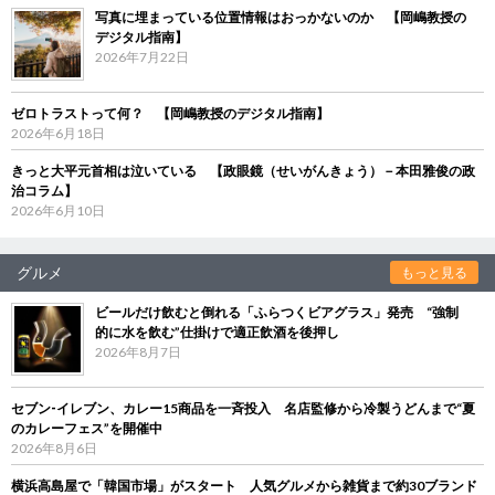
写真に埋まっている位置情報はおっかないのか 【岡嶋教授の
デジタル指南】
2026年7月22日
ゼロトラストって何？ 【岡嶋教授のデジタル指南】
2026年6月18日
きっと大平元首相は泣いている 【政眼鏡（せいがんきょう）－本田雅俊の政
治コラム】
2026年6月10日
グルメ
もっと見る
ビールだけ飲むと倒れる「ふらつくビアグラス」発売 “強制
的に水を飲む”仕掛けで適正飲酒を後押し
2026年8月7日
セブン‐イレブン、カレー15商品を一斉投入 名店監修から冷製うどんまで“夏
のカレーフェス”を開催中
2026年8月6日
横浜高島屋で「韓国市場」がスタート 人気グルメから雑貨まで約30ブランド