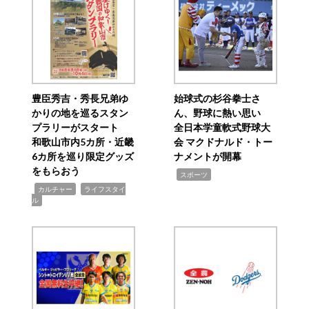
豊臣秀吉・秀長兄弟ゆ
始球式の杉谷拳士さ
かりの地を巡るスタン
ん、野球に熱い思い
プラリーがスタート
全日本学童軟式野球大
和歌山市内5カ所・近畿
会 マクドナルド・トー
6カ所を巡り限定グッズ
ナメントが開幕
をもらおう
,
スポーツ
,
,
カルチャー
ライフスタイ
ル