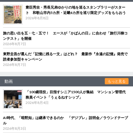
豊臣秀吉・秀長兄弟ゆかりの地を巡るスタンプラリーがスター
ト 和歌山市内5カ所・近畿6カ所を巡り限定グッズをもらおう
2026年8月8日
旅の思い出を五・七・五で！ エースが「かばんの日」に合わせ「旅行川柳コ
ンテスト」を開催
2026年8月7日
東野圭吾が選んだ「記憶に残る一文」はどれ？ 最新作『永遠の記憶』発売で
読者参加型キャンペーン
2026年8月7日
動画
もっと見る
「100歳現役」目指すシニア1500人が集結 マンション管理代
務員イベント「うぇるねすシップ」
2026年8月4日
AI時代、「暗黙知」は継承できるのか 「デジブレ」説明会／ラウンドテーブ
ル
2026年8月3日