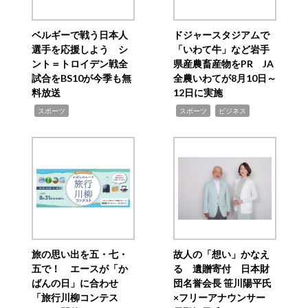
ベルギーで戦う日本人
ドジャースタジアムで
選手を応援しよう シ
「いわて牛」など岩手
ント＝トロイデン戦全
県産農畜産物をPR JA
試合をBS10が今季も無
全農いわてが8月10日～
料放送
12日に実施
,
,
,
スポーツ
スポーツ
ビジネス
旅の思い出を五・七・
故人の「想い」かなえ
五で！ エースが「か
る 遺贈寄付 日本財
ばんの日」に合わせ
団名誉会長 笹川陽平氏
「旅行川柳コンテス
×フリーアナウンサー