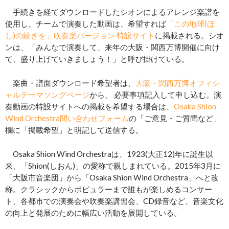
手続きを経てダウンロードしたシオンによるアレンジ楽譜を
使用し、チームで演奏した動画は、希望すれば
「この地球(ほ
し)の続きを」吹奏楽バージョン 特設サイト
に掲載される。シオ
ンは、「みんなで演奏して、来年の大阪・関西万博開催に向け
て、盛り上げていきましょう！」と呼び掛けている。
楽曲・譜面ダウンロード希望者は、
大阪・関西万博オフィシ
ャルテーマソングページ
から、 必要事項記入して申し込む。演
奏動画の特設サイトへの掲載を希望する場合は、
Osaka Shion
Wind Orchestra問い合わせフォーム
の「ご意見・ご質問など」
欄に「掲載希望」と明記して送信する。
Osaka Shion Wind Orchestraは、1923(大正12)年に誕生以
来、「Shion(しおん)」の愛称で親しまれている。2015年3月に
「大阪市音楽団」から「Osaka Shion Wind Orchestra」へと改
称。クラシックからポピュラーまで誰もが楽しめるコンサー
ト、各都市での演奏会や吹奏楽講習会、CD録音など、音楽文化
の向上と発展のために幅広い活動を展開している。