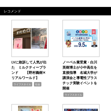
レコメンド
LVに敗訴して人気が出
ノーベル賞受賞・白川
た ミルクティーブラ
英樹博士が小中高生を
ンド 【野村義樹✕
直接指導 名城大学が
リアルワールド】
講演会と導電性プラス
チック実験イベントを
,
,
ライフスタイル
社会
開催
,
ライフスタイル