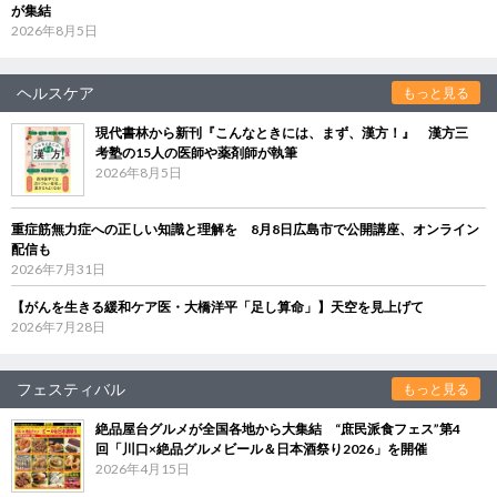
が集結
2026年8月5日
ヘルスケア
もっと見る
現代書林から新刊『こんなときには、まず、漢方！』 漢方三
考塾の15人の医師や薬剤師が執筆
2026年8月5日
重症筋無力症への正しい知識と理解を 8月8日広島市で公開講座、オンライン
配信も
2026年7月31日
【がんを生きる緩和ケア医・大橋洋平「足し算命」】天空を見上げて
2026年7月28日
フェスティバル
もっと見る
絶品屋台グルメが全国各地から大集結 “庶民派食フェス”第4
回「川口×絶品グルメビール＆日本酒祭り2026」を開催
2026年4月15日