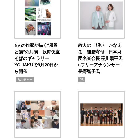
6人の作家が描く“風景
故人の「想い」かなえ
と猫”の共演 歌舞伎座
る 遺贈寄付 日本財
そばのギャラリー
団名誉会長 笹川陽平氏
YOHAKUで8月20日か
×フリーアナウンサー
ら開催
長野智子氏
,
カルチャー
PR