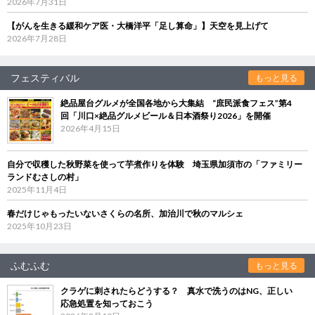
2026年7月31日
【がんを生きる緩和ケア医・大橋洋平「足し算命」】天空を見上げて
2026年7月28日
フェスティバル
もっと見る
絶品屋台グルメが全国各地から大集結 “庶民派食フェス”第4
回「川口×絶品グルメビール＆日本酒祭り2026」を開催
2026年4月15日
自分で収穫した秋野菜を使って芋煮作りを体験 埼玉県加須市の「ファミリー
ランドむさしの村」
2025年11月4日
春だけじゃもったいないさくらの名所、加治川で秋のマルシェ
2025年10月23日
ふむふむ
もっと見る
クラゲに刺されたらどうする？ 真水で洗うのはNG、正しい
応急処置を知っておこう