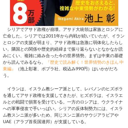
シリアでアサド政権が崩壊。アサド大統領は家族とロシアに
亡命した。シリアでは2011年から内戦が続いていたが、イラン
とロシアの支援が弱まり、アサド政権は急激に弱体化したらし
い。隣国との関係や歴史的経緯まで振り返らないとなかなか読
みにくい、複雑に絡み合った今の世界情勢。まずは中東の基礎
から読んでみるなら、
『歴史で読み解く！世界情勢のきほん 中
東編』
（池上彰著、ポプラ社、税込み990円）はいかがだろ
う。
イランは、イスラム教シーア派として、レバノンのヒズボラ
を通してアサド政権を支援してきたが、ヒズボラは、イスラエ
ルとの戦闘で損害を受けている。一方のロシアは、ウクライナ
への軍事侵攻で手いっぱい。シリアの反体制勢力には、イスラ
ム教スンニ派が多いため、同じスンニ派のサウジアラビアや
UAE（アラブ首長国連邦）が支援している。