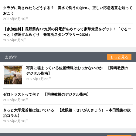
クラゲに刺されたらどうする？ 真水で洗うのはNG、正しい応急処置を知って
おこう
2026年8月10日
【参加無料】長野県内12カ所の発電所をめぐって豪華賞品をゲット！「ぐるー
っと！信州ダムめぐり 発電所スタンプラリー2026」
2026年8月9日
まめ学
もっと見る
写真に埋まっている位置情報はおっかないのか 【岡嶋教授の
デジタル指南】
2026年7月22日
ゼロトラストって何？ 【岡嶋教授のデジタル指南】
2026年6月18日
きっと大平元首相は泣いている 【政眼鏡（せいがんきょう）－本田雅俊の政
治コラム】
2026年6月10日