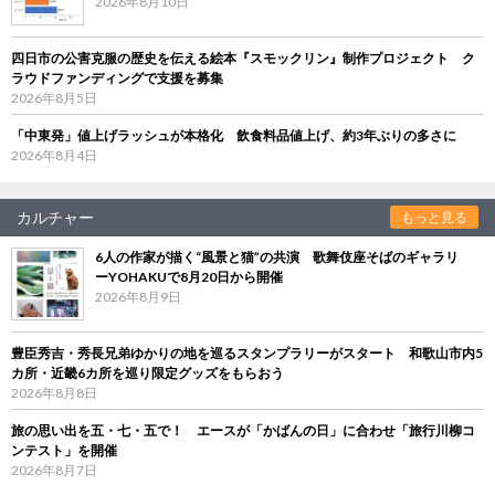
2026年8月10日
四日市の公害克服の歴史を伝える絵本『スモックリン』制作プロジェクト ク
ラウドファンディングで支援を募集
2026年8月5日
「中東発」値上げラッシュが本格化 飲食料品値上げ、約3年ぶりの多さに
2026年8月4日
カルチャー
もっと見る
6人の作家が描く“風景と猫”の共演 歌舞伎座そばのギャラリ
ーYOHAKUで8月20日から開催
2026年8月9日
豊臣秀吉・秀長兄弟ゆかりの地を巡るスタンプラリーがスタート 和歌山市内5
カ所・近畿6カ所を巡り限定グッズをもらおう
2026年8月8日
旅の思い出を五・七・五で！ エースが「かばんの日」に合わせ「旅行川柳コ
ンテスト」を開催
2026年8月7日