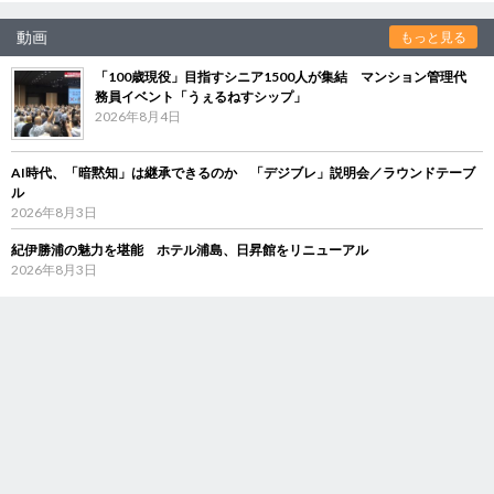
動画
もっと見る
「100歳現役」目指すシニア1500人が集結 マンション管理代
務員イベント「うぇるねすシップ」
2026年8月4日
AI時代、「暗黙知」は継承できるのか 「デジブレ」説明会／ラウンドテーブ
ル
2026年8月3日
紀伊勝浦の魅力を堪能 ホテル浦島、日昇館をリニューアル
2026年8月3日