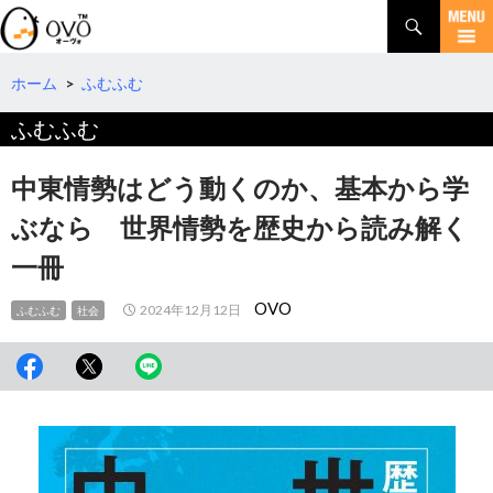
検
索
コ
ン
テ
ホーム
>
ふむふむ
ン
ふむふむ
ツ
へ
移
中東情勢はどう動くのか、基本から学
動
ぶなら 世界情勢を歴史から読み解く
一冊
OVO
2024年12月12日
ふむふむ
社会