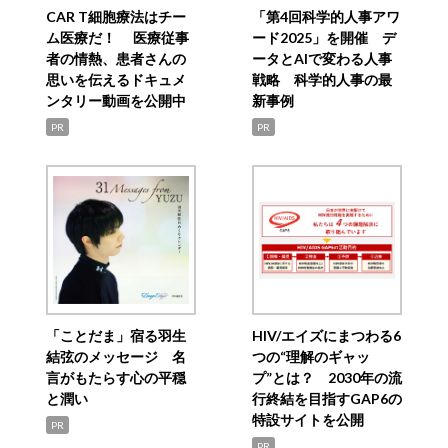
CAR T細胞療法はチー
「第4回科学的人事アワ
ム医療だ！ 医療従事
ード2025」を開催 デ
者の情熱、患者さんの
ータとAIで変わる人事
思いを伝えるドキュメ
戦略 科学的人事の最
ンタリー動画を公開中
新事例
PR
PR
「ことだま」宿る羽生
HIV/エイズにまつわる6
結弦のメッセージ 名
つの“理解のギャッ
言がもたらす心の平穏
プ”とは？ 2030年の流
と潤い
行終結を目指すGAP6の
特設サイトを公開
PR
PR