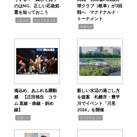
のはNG、正しい応急処
球クラブ（岐阜）が3回
置を知っておこう
戦へ マクドナルド・
トーナメント
,
,
ふむふむ
ライフスタイル
,
スポーツ
魂込め、あふれる躍動
新しい水辺の過ごし方
感 【正田裕生 コラ
を提案 札幌市・豊平
ム 直線・曲線・斜め
川でイベント「川見
線】
2026」を開催
,
,
スポーツ
ライフスタイル