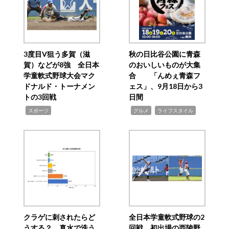
3度目V狙う多賀（滋
秋の日比谷公園に青森
賀）などが8強 全日本
のおいしいものが大集
学童軟式野球大会マク
合 「んめぇ青森フ
ドナルド・トーナメン
ェス」、9月18日から3
トの3回戦
日間
,
,
,
スポーツ
グルメ
ライフスタイル
クラゲに刺されたらど
全日本学童軟式野球の2
うする？ 真水で洗う
回戦 初出場の西陵野