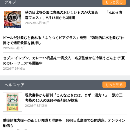
グルメ
もっと見る
秋の日比谷公園に青森のおいしいものが大集合 「んめぇ青
森フェス」、9月18日から3日間
2026年8月10日
ビールだけ飲むと倒れる「ふらつくビアグラス」発売 “強制的に水を飲む”仕
掛けで適正飲酒を後押し
2026年8月7日
セブン‐イレブン、カレー15商品を一斉投入 名店監修から冷製うどんまで“夏
のカレーフェス”を開催中
2026年8月6日
ヘルスケア
もっと見る
現代書林から新刊『こんなときには、まず、漢方！』 漢方三
考塾の15人の医師や薬剤師が執筆
2026年8月5日
重症筋無力症への正しい知識と理解を 8月8日広島市で公開講座、オンライン
配信も