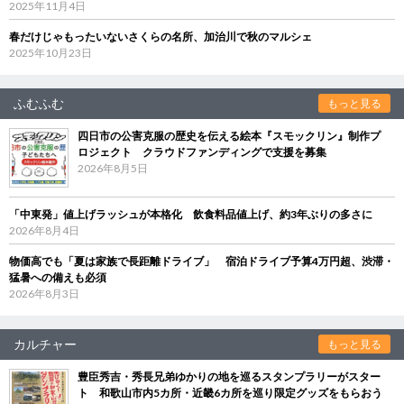
2025年11月4日
春だけじゃもったいないさくらの名所、加治川で秋のマルシェ
2025年10月23日
ふむふむ
もっと見る
四日市の公害克服の歴史を伝える絵本『スモックリン』制作プ
ロジェクト クラウドファンディングで支援を募集
2026年8月5日
「中東発」値上げラッシュが本格化 飲食料品値上げ、約3年ぶりの多さに
2026年8月4日
物価高でも「夏は家族で長距離ドライブ」 宿泊ドライブ予算4万円超、渋滞・
猛暑への備えも必須
2026年8月3日
カルチャー
もっと見る
豊臣秀吉・秀長兄弟ゆかりの地を巡るスタンプラリーがスター
ト 和歌山市内5カ所・近畿6カ所を巡り限定グッズをもらおう