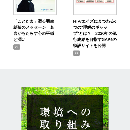
「ことだま」宿る羽生
HIV/エイズにまつわる6
結弦のメッセージ 名
つの“理解のギャッ
言がもたらす心の平穏
プ”とは？ 2030年の流
と潤い
行終結を目指すGAP6の
特設サイトを公開
PR
PR