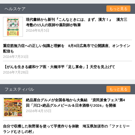
ヘルスケア
もっと見る
現代書林から新刊『こんなときには、まず、漢方！』 漢方三
考塾の15人の医師や薬剤師が執筆
2026年8月5日
重症筋無力症への正しい知識と理解を 8月8日広島市で公開講座、オンライン
配信も
2026年7月31日
【がんを生きる緩和ケア医・大橋洋平「足し算命」】天空を見上げて
2026年7月28日
フェスティバル
もっと見る
絶品屋台グルメが全国各地から大集結 “庶民派食フェス”第4
回「川口×絶品グルメビール＆日本酒祭り2026」を開催
2026年4月15日
自分で収穫した秋野菜を使って芋煮作りを体験 埼玉県加須市の「ファミリー
ランドむさしの村」