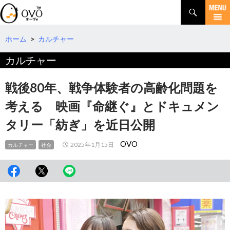
検
索
コ
ン
テ
ホーム
>
カルチャー
ン
カルチャー
ツ
へ
移
戦後80年、戦争体験者の高齢化問題を
動
考える 映画『命継ぐ』とドキュメン
タリー「紡ぎ」を近日公開
OVO
2025年1月15日
カルチャー
社会