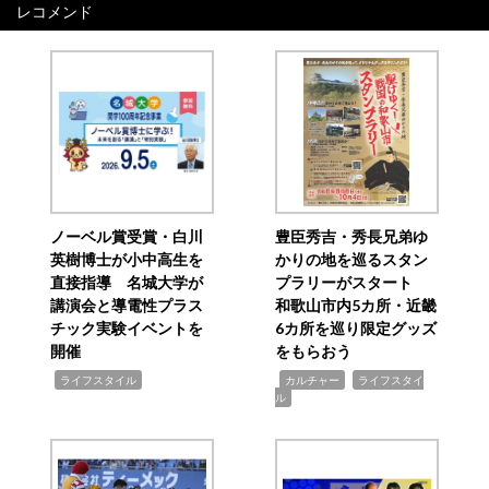
レコメンド
ノーベル賞受賞・白川
豊臣秀吉・秀長兄弟ゆ
英樹博士が小中高生を
かりの地を巡るスタン
直接指導 名城大学が
プラリーがスタート
講演会と導電性プラス
和歌山市内5カ所・近畿
チック実験イベントを
6カ所を巡り限定グッズ
開催
をもらおう
,
,
,
ライフスタイル
カルチャー
ライフスタイ
ル