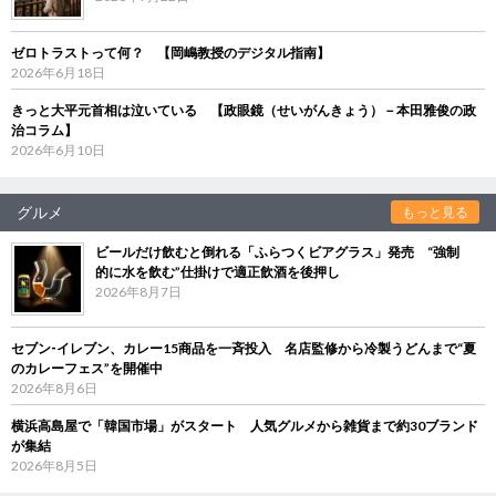
ゼロトラストって何？ 【岡嶋教授のデジタル指南】
2026年6月18日
きっと大平元首相は泣いている 【政眼鏡（せいがんきょう）－本田雅俊の政
治コラム】
2026年6月10日
グルメ
もっと見る
ビールだけ飲むと倒れる「ふらつくビアグラス」発売 “強制
的に水を飲む”仕掛けで適正飲酒を後押し
2026年8月7日
セブン‐イレブン、カレー15商品を一斉投入 名店監修から冷製うどんまで“夏
のカレーフェス”を開催中
2026年8月6日
横浜高島屋で「韓国市場」がスタート 人気グルメから雑貨まで約30ブランド
が集結
2026年8月5日