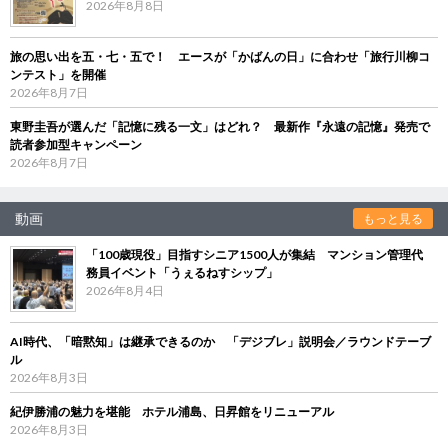
2026年8月8日
旅の思い出を五・七・五で！ エースが「かばんの日」に合わせ「旅行川柳コ
ンテスト」を開催
2026年8月7日
東野圭吾が選んだ「記憶に残る一文」はどれ？ 最新作『永遠の記憶』発売で
読者参加型キャンペーン
2026年8月7日
動画
もっと見る
「100歳現役」目指すシニア1500人が集結 マンション管理代
務員イベント「うぇるねすシップ」
2026年8月4日
AI時代、「暗黙知」は継承できるのか 「デジブレ」説明会／ラウンドテーブ
ル
2026年8月3日
紀伊勝浦の魅力を堪能 ホテル浦島、日昇館をリニューアル
2026年8月3日