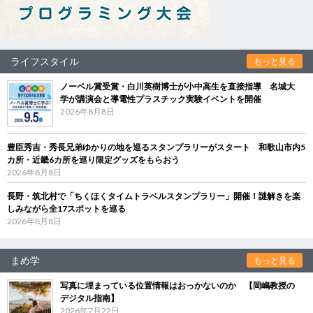
ライフスタイル
もっと見る
ノーベル賞受賞・白川英樹博士が小中高生を直接指導 名城大
学が講演会と導電性プラスチック実験イベントを開催
2026年8月8日
豊臣秀吉・秀長兄弟ゆかりの地を巡るスタンプラリーがスタート 和歌山市内5
カ所・近畿6カ所を巡り限定グッズをもらおう
2026年8月8日
長野・筑北村で「ちくほくタイムトラベルスタンプラリー」開催！謎解きを楽
しみながら全17スポットを巡る
2026年8月8日
まめ学
もっと見る
写真に埋まっている位置情報はおっかないのか 【岡嶋教授の
デジタル指南】
2026年7月22日