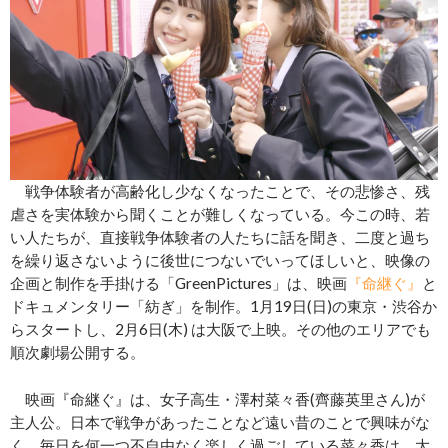
戦争体験者が高齢化し少なくなったことで、その悲惨さ、残
虐さを実体験から聞くことが難しくなっている。今この時、若
い人たちが、直接戦争体験者の人たちに話を聞き、二度と過ち
を繰り返さないように後世につないでいってほしいと、映像の
企画と制作を手掛ける「GreenPictures」は、映画
『命継ぐ』
と
ドキュメンタリー「紡ぎ」を制作。1月19日(日)の東京・渋谷か
らスタートし、2月6日(木) は大阪で上映。その他のエリアでも
順次劇場公開する。
映画『命継ぐ』は、女子高生・澤村菜々香(齊藤英里さん)が
主人公。日本で戦争があったことなど遠い昔のことで興味がな
く、毎日を何一つ不自由なく楽しく過ごしている菜々香は、大