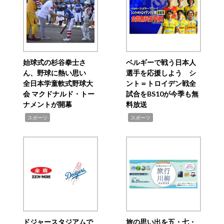
始球式の杉谷拳士さ
ベルギーで戦う日本人
ん、野球に熱い思い
選手を応援しよう シ
全日本学童軟式野球大
ント＝トロイデン戦全
会 マクドナルド・トー
試合をBS10が今季も無
ナメントが開幕
料放送
,
,
スポーツ
スポーツ
ドジャースタジアムで
旅の思い出を五・七・