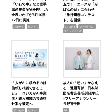
「いわて牛」など岩手
五で！ エースが「か
県産農畜産物をPR JA
ばんの日」に合わせ
全農いわてが8月10日～
「旅行川柳コンテス
12日に実施
ト」を開催
,
,
,
,
,
スポーツ
ビジネス
おでかけ
ファッション
ライフスタイル
「人がAIに求めるのは
故人の「想い」かなえ
信頼し相談できるこ
る 遺贈寄付 日本財
と」 ロジカがAI事業
団名誉会長 笹川陽平氏
者と導入機関の共通指
×フリーアナウンサー
針案を策定へ
長野智子氏
,
,
デジもの
ビジネス
PR