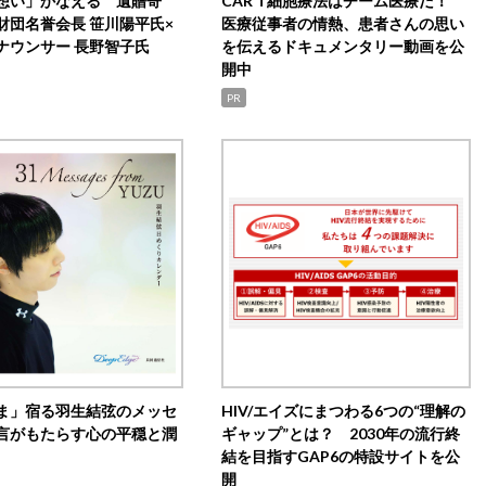
想い」かなえる 遺贈寄
CAR T細胞療法はチーム医療だ！
財団名誉会長 笹川陽平氏×
医療従事者の情熱、患者さんの思い
ナウンサー 長野智子氏
を伝えるドキュメンタリー動画を公
開中
PR
ま」宿る羽生結弦のメッセ
HIV/エイズにまつわる6つの“理解の
言がもたらす心の平穏と潤
ギャップ”とは？ 2030年の流行終
結を目指すGAP6の特設サイトを公
開