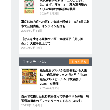
現代書林から新刊『こんなときに
は、まず、漢方！』 漢方三考塾の
15人の医師や薬剤師が執筆
2026年8月5日
重症筋無力症への正しい知識と理解を 8月8日広島
市で公開講座、オンライン配信も
2026年7月31日
【がんを生きる緩和ケア医・大橋洋平「足し算
命」】天空を見上げて
2026年7月28日
フェスティバル
もっと見る
絶品屋台グルメが全国各地から大集
結 “庶民派食フェス”第4回「川口×
絶品グルメビール＆日本酒祭り
2026」を開催
2026年4月15日
自分で収穫した秋野菜を使って芋煮作りを体験 埼
玉県加須市の「ファミリーランドむさしの村」
2025年11月4日