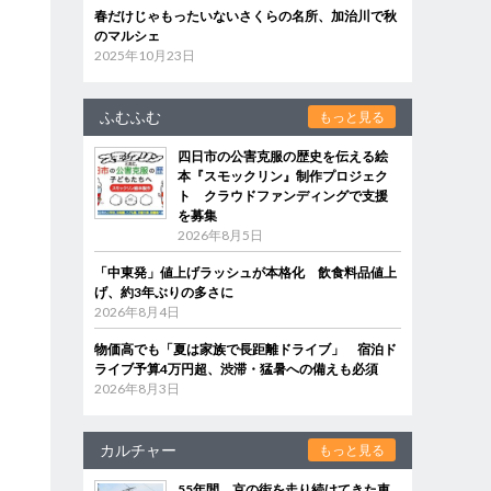
春だけじゃもったいないさくらの名所、加治川で秋
のマルシェ
2025年10月23日
ふむふむ
もっと見る
四日市の公害克服の歴史を伝える絵
本『スモックリン』制作プロジェク
ト クラウドファンディングで支援
を募集
2026年8月5日
「中東発」値上げラッシュが本格化 飲食料品値上
げ、約3年ぶりの多さに
2026年8月4日
物価高でも「夏は家族で長距離ドライブ」 宿泊ド
ライブ予算4万円超、渋滞・猛暑への備えも必須
2026年8月3日
カルチャー
もっと見る
55年間、京の街を走り続けてきた車