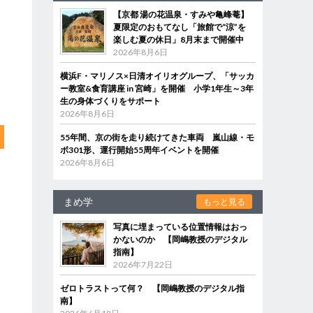
【京都 湯の花温泉・すみや亀峰菴】
夏限定のおもてなし「旅館で“涼”を
楽しむ夏の休日」8月末まで開催中
2026年8月6日
横浜F・マリノス×日清オイリオグループ、「サッカ
ー教室&食育講座 in 宮崎」を開催 小学1年生～3年
生の身体づくりをサポート
2026年8月6日
55年間、京の街を走り続けてきた車両 嵐山線・モ
ボ301形、運行開始55周年イベントを開催
2026年8月6日
まめ学
もっと見る
写真に埋まっている位置情報はおっ
かないのか 【岡嶋教授のデジタル
指南】
2026年7月22日
ゼロトラストって何？ 【岡嶋教授のデジタル指
南】