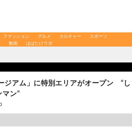
ファッション
グルメ
カルチャー
スポーツ
ス
動画
はばたけラボ
ージアム」に特別エリアがオープン “し
ンマン”
O