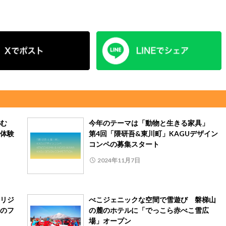
しむ
今年のテーマは「動物と生きる家具」
体験
第4回「隈研吾&東川町」KAGUデザイン
コンペの募集スタート
2024年11月7日
リジ
べこジェニックな空間で雪遊び 磐梯山
のフ
の麓のホテルに「でっこら赤べこ雪広
」
場」オープン