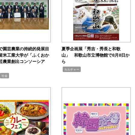
で園芸農業の持続的発展目
夏季企画展「秀吉・秀長と和歌
留米工業大学が「ふくおか
山」 和歌山市立博物館で8月8日か
芸農業創出コンソーシア
ら
,
カルチャー
社会