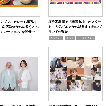
イレブン、カレー15商品を
横浜高島屋で「韓国市場」がスター
 名店監修から冷製うどん
ト 人気グルメから雑貨まで約30ブ
のカレーフェス”を開催中
ランドが集結
,
,
,
カルチャー
グルメ
ライフスタイル