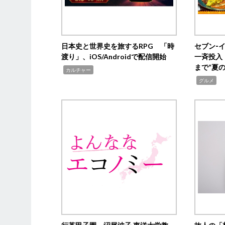
日本史と世界史を旅するRPG 「時
セブン‐
渡り」、iOS/Androidで配信開始
一斉投入
まで“夏
,
カルチャー
,
グルメ