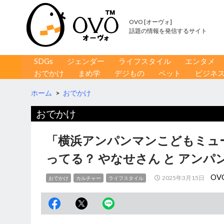
OVO [オーヴォ]
話題の情報を発信するサイト
コンテンツへ移動
検
SDGs
ジェンダー
ライフスタイル
エンタメ
索
おでかけ
まめ学
デジもの
ペット
ビジネ
ホーム
>
おでかけ
おでかけ
「横浜アンパンマンこどもミュ
ってる？ やなせさん と アンパ
OV
2025年3月15日
おでかけ
カルチャー
ライフスタイル