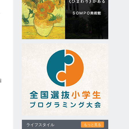
や
さ
・
カ
指
ライフスタイル
もっと見る