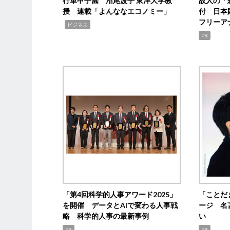
行革甲子園 沼尾波子 東洋大学教
故人の「
授 連載「よんななエコノミー」
付 日本
フリーア
,
ビジネス
PR
「第4回科学的人事アワード2025」
「ことだ
を開催 データとAIで変わる人事戦
ージ 名
略 科学的人事の最新事例
い
PR
PR