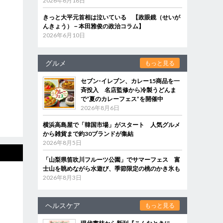
2026年6月18日
きっと大平元首相は泣いている 【政眼鏡（せいが
んきょう）－本田雅俊の政治コラム】
2026年6月10日
グルメ
もっと見る
セブン‐イレブン、カレー15商品を一
斉投入 名店監修から冷製うどんま
で“夏のカレーフェス”を開催中
2026年8月6日
横浜高島屋で「韓国市場」がスタート 人気グルメ
から雑貨まで約30ブランドが集結
2026年8月5日
「山梨県笛吹川フルーツ公園」でサマーフェス 富
士山を眺めながら水遊び、季節限定の桃のかき氷も
2026年8月3日
ヘルスケア
もっと見る