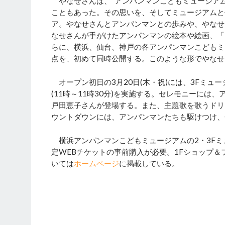
やなせさんは、“アンパンマンこどもミュージアム
こともあった。その思いを、そしてミュージアムと
ア。やなせさんとアンパンマンとの歩みや、やなせ
なせさんが手がけたアンパンマンの絵本や絵画、「
らに、横浜、仙台、神戸の各アンパンマンこどもミ
点を、初めて同時公開する。このような形でやなせ
オープン初日の3月20日(木・祝)には、3Fミュ
(11時～11時30分)を実施する。セレモニーに
戸田恵子さんが登場する。また、主題歌を歌うドリ
ウントダウンには、アンパンマンたちも駆けつけ、
横浜アンパンマンこどもミュージアムの2・3Fミュー
定WEBチケットの事前購入が必要。1Fショップ
いては
ホームページ
に掲載している。