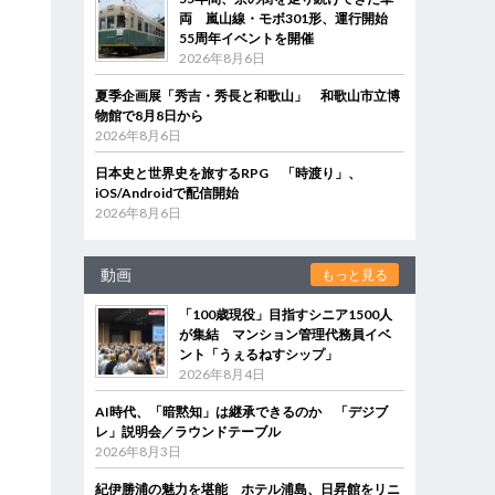
両 嵐山線・モボ301形、運行開始
55周年イベントを開催
2026年8月6日
夏季企画展「秀吉・秀長と和歌山」 和歌山市立博
物館で8月8日から
2026年8月6日
日本史と世界史を旅するRPG 「時渡り」、
iOS/Androidで配信開始
2026年8月6日
動画
もっと見る
「100歳現役」目指すシニア1500人
が集結 マンション管理代務員イベ
ント「うぇるねすシップ」
2026年8月4日
AI時代、「暗黙知」は継承できるのか 「デジブ
レ」説明会／ラウンドテーブル
2026年8月3日
紀伊勝浦の魅力を堪能 ホテル浦島、日昇館をリニ