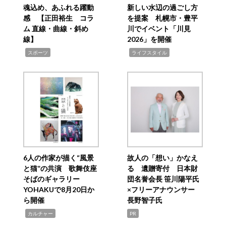
魂込め、あふれる躍動
新しい水辺の過ごし方
感 【正田裕生 コラ
を提案 札幌市・豊平
ム 直線・曲線・斜め
川でイベント「川見
線】
2026」を開催
,
,
スポーツ
ライフスタイル
6人の作家が描く“風景
故人の「想い」かなえ
と猫”の共演 歌舞伎座
る 遺贈寄付 日本財
そばのギャラリー
団名誉会長 笹川陽平氏
YOHAKUで8月20日か
×フリーアナウンサー
ら開催
長野智子氏
,
カルチャー
PR