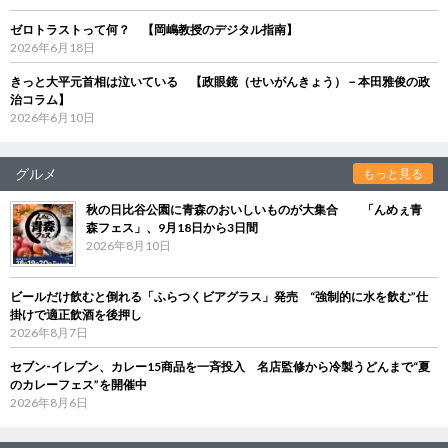
ゼロトラストって何？ 【岡嶋教授のデジタル指南】
2026年6月18日
きっと大平元首相は泣いている 【政眼鏡（せいがんきょう）－本田雅俊の政
治コラム】
2026年6月10日
グルメ
もっと見る
秋の日比谷公園に青森のおいしいものが大集合 「んめぇ青
森フェス」、9月18日から3日間
2026年8月10日
ビールだけ飲むと倒れる「ふらつくビアグラス」発売 “強制的に水を飲む”仕
掛けで適正飲酒を後押し
2026年8月7日
セブン‐イレブン、カレー15商品を一斉投入 名店監修から冷製うどんまで“夏
のカレーフェス”を開催中
2026年8月6日