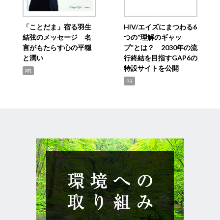
「ことだま」宿る羽生
HIV/エイズにまつわる6
結弦のメッセージ 名
つの“理解のギャッ
言がもたらす心の平穏
プ”とは？ 2030年の流
と潤い
行終結を目指すGAP6の
特設サイトを公開
PR
PR