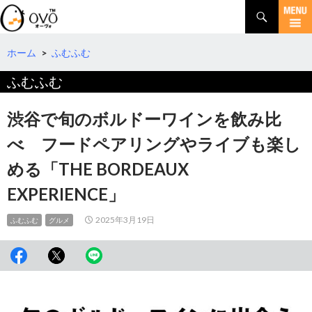
検
索
コ
ン
テ
ホーム
>
ふむふむ
ン
ふむふむ
ツ
へ
移
渋谷で旬のボルドーワインを飲み比
動
べ フードペアリングやライブも楽し
める「THE BORDEAUX
EXPERIENCE」
2025年3月19日
ふむふむ
グルメ