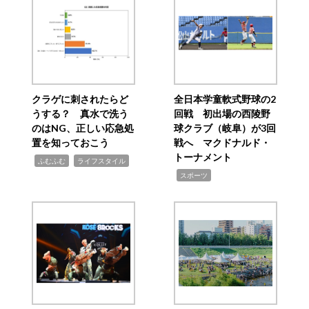
クラゲに刺されたらど
全日本学童軟式野球の2
うする？ 真水で洗う
回戦 初出場の西陵野
のはNG、正しい応急処
球クラブ（岐阜）が3回
置を知っておこう
戦へ マクドナルド・
トーナメント
,
,
ふむふむ
ライフスタイル
,
スポーツ