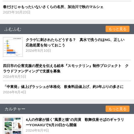
春だけじゃもったいないさくらの名所、加治川で秋のマルシェ
2025年10月23日
ふむふむ
もっと見る
クラゲに刺されたらどうする？ 真水で洗うのはNG、正しい
応急処置を知っておこう
2026年8月10日
四日市の公害克服の歴史を伝える絵本『スモックリン』制作プロジェクト ク
ラウドファンディングで支援を募集
2026年8月5日
「中東発」値上げラッシュが本格化 飲食料品値上げ、約3年ぶりの多さに
2026年8月4日
カルチャー
もっと見る
6人の作家が描く“風景と猫”の共演 歌舞伎座そばのギャラリ
ーYOHAKUで8月20日から開催
2026年8月9日