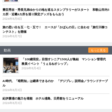
豊臣秀吉・秀長兄弟ゆかりの地を巡るスタンプラリーがスタート 和歌山市内5
カ所・近畿6カ所を巡り限定グッズをもらおう
2026年8月8日
旅の思い出を五・七・五で！ エースが「かばんの日」に合わせ「旅行川柳コ
ンテスト」を開催
2026年8月7日
動画
もっと見る
「100歳現役」目指すシニア1500人が集結 マンション管理代
務員イベント「うぇるねすシップ」
2026年8月4日
AI時代、「暗黙知」は継承できるのか 「デジブレ」説明会／ラウンドテーブ
ル
2026年8月3日
紀伊勝浦の魅力を堪能 ホテル浦島、日昇館をリニューアル
2026年8月3日