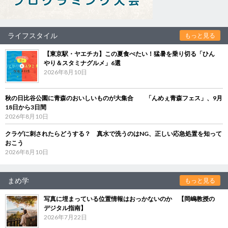
ライフスタイル
もっと見る
【東京駅・ヤエチカ】この夏食べたい！猛暑を乗り切る「ひん
やり＆スタミナグルメ」6選
2026年8月10日
秋の日比谷公園に青森のおいしいものが大集合 「んめぇ青森フェス」、9月
18日から3日間
2026年8月10日
クラゲに刺されたらどうする？ 真水で洗うのはNG、正しい応急処置を知って
おこう
2026年8月10日
まめ学
もっと見る
写真に埋まっている位置情報はおっかないのか 【岡嶋教授の
デジタル指南】
2026年7月22日