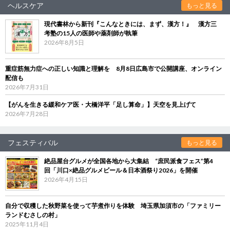
ヘルスケア
もっと見る
現代書林から新刊『こんなときには、まず、漢方！』 漢方三
考塾の15人の医師や薬剤師が執筆
2026年8月5日
重症筋無力症への正しい知識と理解を 8月8日広島市で公開講座、オンライン
配信も
2026年7月31日
【がんを生きる緩和ケア医・大橋洋平「足し算命」】天空を見上げて
2026年7月28日
フェスティバル
もっと見る
絶品屋台グルメが全国各地から大集結 “庶民派食フェス”第4
回「川口×絶品グルメビール＆日本酒祭り2026」を開催
2026年4月15日
自分で収穫した秋野菜を使って芋煮作りを体験 埼玉県加須市の「ファミリー
ランドむさしの村」
2025年11月4日