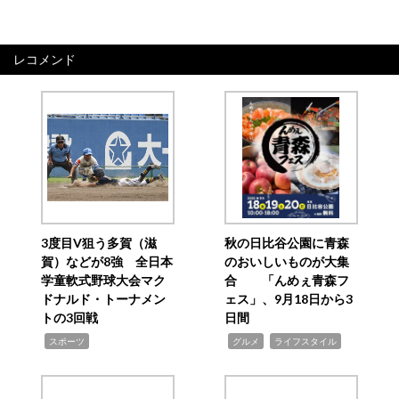
レコメンド
3度目V狙う多賀（滋
秋の日比谷公園に青森
賀）などが8強 全日本
のおいしいものが大集
学童軟式野球大会マク
合 「んめぇ青森フ
ドナルド・トーナメン
ェス」、9月18日から3
トの3回戦
日間
,
,
,
スポーツ
グルメ
ライフスタイル