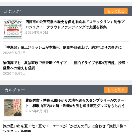
ふむふむ
もっと見る
四日市の公害克服の歴史を伝える絵本『スモックリン』制作プ
ロジェクト クラウドファンディングで支援を募集
2026年8月5日
「中東発」値上げラッシュが本格化 飲食料品値上げ、約3年ぶりの多さに
2026年8月4日
物価高でも「夏は家族で長距離ドライブ」 宿泊ドライブ予算4万円超、渋滞・
猛暑への備えも必須
2026年8月3日
カルチャー
もっと見る
豊臣秀吉・秀長兄弟ゆかりの地を巡るスタンプラリーがスター
ト 和歌山市内5カ所・近畿6カ所を巡り限定グッズをもらおう
2026年8月8日
旅の思い出を五・七・五で！ エースが「かばんの日」に合わせ「旅行川柳コ
ンテスト」を開催