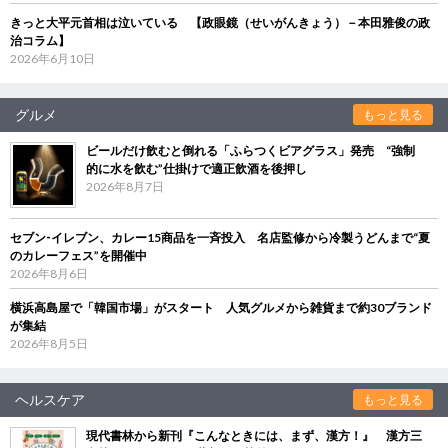
きっと大平元首相は泣いている 【政眼鏡（せいがんきょう）－本田雅俊の政
治コラム】
2026年6月10日
グルメ
もっと見る
ビールだけ飲むと倒れる「ふらつくビアグラス」発売 “強制
的に水を飲む”仕掛けで適正飲酒を後押し
2026年8月7日
セブン‐イレブン、カレー15商品を一斉投入 名店監修から冷製うどんまで“夏
のカレーフェス”を開催中
2026年8月6日
横浜高島屋で「韓国市場」がスタート 人気グルメから雑貨まで約30ブランド
が集結
2026年8月5日
ヘルスケア
もっと見る
現代書林から新刊『こんなときには、まず、漢方！』 漢方三