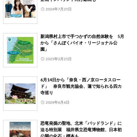
2024年7月25日
新潟県村上市で手つかずの自然体験を 5月
から「さんぽくバイオ・リージョナル公
園」
2025年3月25日
6月14日から「奈良・西ノ京ロータスロー
ド」 奈良市観光協会、蓮で知られる四カ
寺巡り
2024年6月6日
恐竜発掘の聖地、北米「バッドランド」に
迫る特別展 福井県立恐竜博物館、日本初
公開の化石・標本も