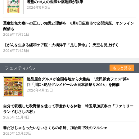
考塾の15人の医師や薬剤師が執筆
2026年8月5日
重症筋無力症への正しい知識と理解を 8月8日広島市で公開講座、オンライン
配信も
2026年7月31日
【がんを生きる緩和ケア医・大橋洋平「足し算命」】天空を見上げて
2026年7月28日
フェスティバル
もっと見る
絶品屋台グルメが全国各地から大集結 “庶民派食フェス”第4
回「川口×絶品グルメビール＆日本酒祭り2026」を開催
2026年4月15日
自分で収穫した秋野菜を使って芋煮作りを体験 埼玉県加須市の「ファミリー
ランドむさしの村」
2025年11月4日
春だけじゃもったいないさくらの名所、加治川で秋のマルシェ
2025年10月23日