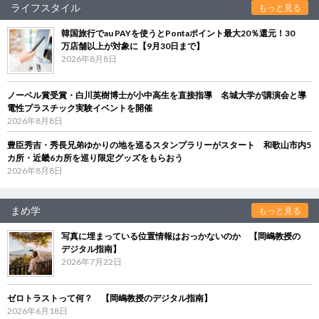
ライフスタイル
もっと見る
韓国旅行でau PAYを使うとPontaポイント最大20％還元！30
万店舗以上が対象に【9月30日まで】
2026年8月8日
ノーベル賞受賞・白川英樹博士が小中高生を直接指導 名城大学が講演会と導
電性プラスチック実験イベントを開催
2026年8月8日
豊臣秀吉・秀長兄弟ゆかりの地を巡るスタンプラリーがスタート 和歌山市内5
カ所・近畿6カ所を巡り限定グッズをもらおう
2026年8月8日
まめ学
もっと見る
写真に埋まっている位置情報はおっかないのか 【岡嶋教授の
デジタル指南】
2026年7月22日
ゼロトラストって何？ 【岡嶋教授のデジタル指南】
2026年6月18日