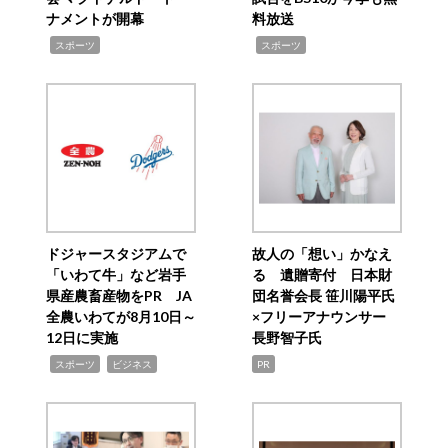
ナメントが開幕
料放送
,
,
スポーツ
スポーツ
ドジャースタジアムで
故人の「想い」かなえ
「いわて牛」など岩手
る 遺贈寄付 日本財
県産農畜産物をPR JA
団名誉会長 笹川陽平氏
全農いわてが8月10日～
×フリーアナウンサー
12日に実施
長野智子氏
,
,
スポーツ
ビジネス
PR