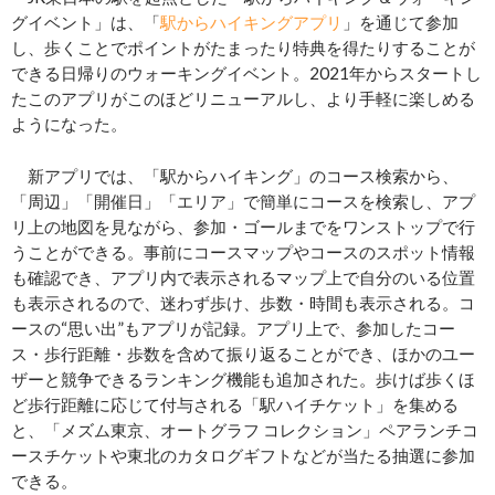
グイベント」は、「
駅からハイキングアプリ
」を通じて参加
し、歩くことでポイントがたまったり特典を得たりすることが
できる日帰りのウォーキングイベント。2021年からスタートし
たこのアプリがこのほどリニューアルし、より手軽に楽しめる
ようになった。
新アプリでは、「駅からハイキング」のコース検索から、
「周辺」「開催日」「エリア」で簡単にコースを検索し、アプ
リ上の地図を見ながら、参加・ゴールまでをワンストップで行
うことができる。事前にコースマップやコースのスポット情報
も確認でき、アプリ内で表示されるマップ上で自分のいる位置
も表示されるので、迷わず歩け、歩数・時間も表示される。コ
ースの“思い出”もアプリが記録。アプリ上で、参加したコー
ス・歩行距離・歩数を含めて振り返ることができ、ほかのユー
ザーと競争できるランキング機能も追加された。歩けば歩くほ
ど歩行距離に応じて付与される「駅ハイチケット」を集める
と、「メズム東京、オートグラフ コレクション」ペアランチコ
ースチケットや東北のカタログギフトなどが当たる抽選に参加
できる。