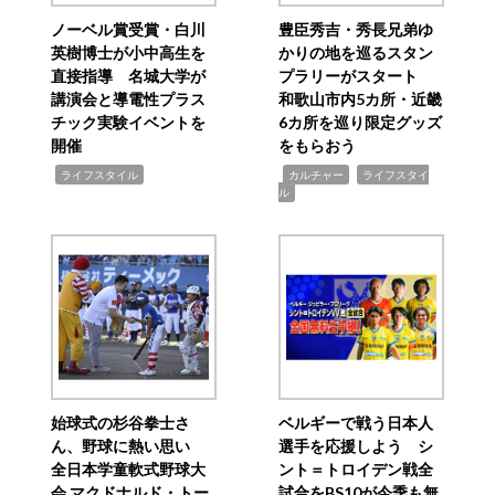
ノーベル賞受賞・白川
豊臣秀吉・秀長兄弟ゆ
英樹博士が小中高生を
かりの地を巡るスタン
直接指導 名城大学が
プラリーがスタート
講演会と導電性プラス
和歌山市内5カ所・近畿
チック実験イベントを
6カ所を巡り限定グッズ
開催
をもらおう
,
,
,
ライフスタイル
カルチャー
ライフスタイ
ル
始球式の杉谷拳士さ
ベルギーで戦う日本人
ん、野球に熱い思い
選手を応援しよう シ
全日本学童軟式野球大
ント＝トロイデン戦全
会 マクドナルド・トー
試合をBS10が今季も無