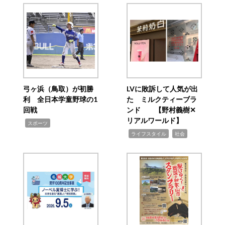
弓ヶ浜（鳥取）が初勝
LVに敗訴して人気が出
利 全日本学童野球の1
た ミルクティーブラ
回戦
ンド 【野村義樹✕
リアルワールド】
,
スポーツ
,
,
ライフスタイル
社会