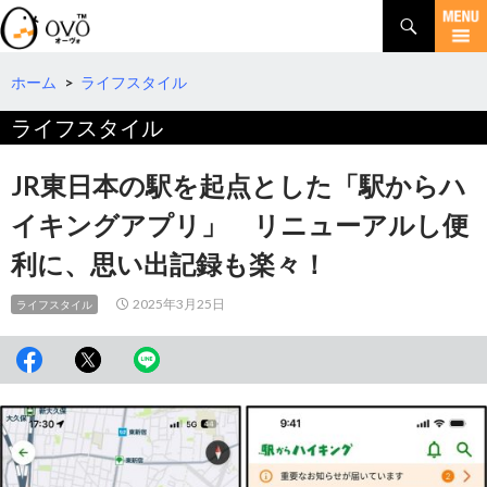
検
索
コ
ン
テ
ホーム
>
ライフスタイル
ン
ライフスタイル
ツ
へ
移
JR東日本の駅を起点とした「駅からハ
動
イキングアプリ」 リニューアルし便
利に、思い出記録も楽々！
2025年3月25日
ライフスタイル