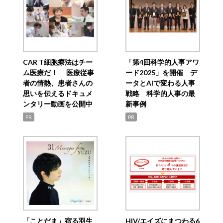
CAR T細胞療法はチー
「第4回科学的人事アワ
ム医療だ！ 医療従事
ード2025」を開催 デ
者の情熱、患者さんの
ータとAIで変わる人事
思いを伝えるドキュメ
戦略 科学的人事の最
ンタリー動画を公開中
新事例
PR
PR
「ことだま」宿る羽生
HIV/エイズにまつわる6