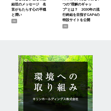
結弦のメッセージ 名
つの“理解のギャッ
言がもたらす心の平穏
プ”とは？ 2030年の流
と潤い
行終結を目指すGAP6の
特設サイトを公開
PR
PR