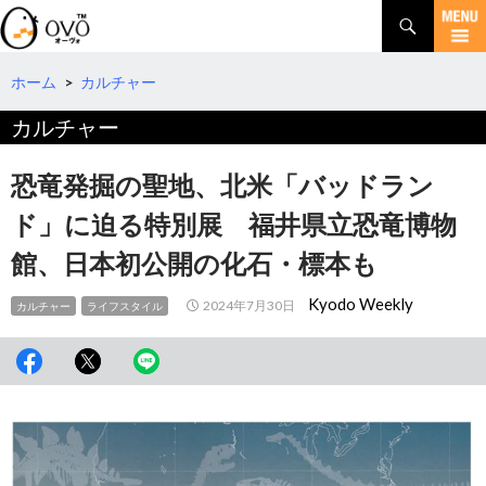
検
索
コ
ン
テ
ホーム
>
カルチャー
ン
カルチャー
ツ
へ
移
恐竜発掘の聖地、北米「バッドラン
動
ド」に迫る特別展 福井県立恐竜博物
館、日本初公開の化石・標本も
Kyodo Weekly
2024年7月30日
カルチャー
ライフスタイル