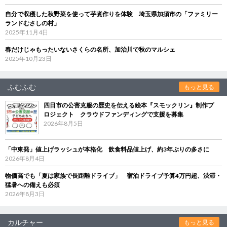
自分で収穫した秋野菜を使って芋煮作りを体験 埼玉県加須市の「ファミリー
ランドむさしの村」
2025年11月4日
春だけじゃもったいないさくらの名所、加治川で秋のマルシェ
2025年10月23日
ふむふむ
もっと見る
四日市の公害克服の歴史を伝える絵本『スモックリン』制作プ
ロジェクト クラウドファンディングで支援を募集
2026年8月5日
「中東発」値上げラッシュが本格化 飲食料品値上げ、約3年ぶりの多さに
2026年8月4日
物価高でも「夏は家族で長距離ドライブ」 宿泊ドライブ予算4万円超、渋滞・
猛暑への備えも必須
2026年8月3日
カルチャー
もっと見る