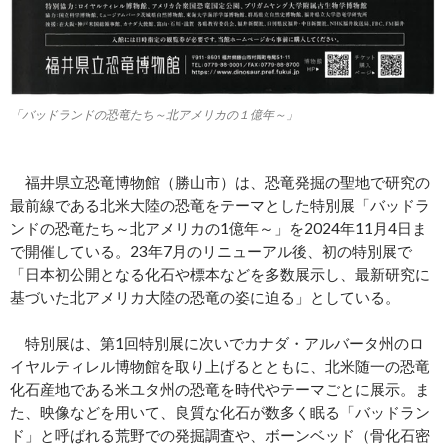
「バッドランドの恐竜たち～北アメリカの１億年～」
福井県立恐竜博物館（勝山市）は、恐竜発掘の聖地で研究の
最前線である北米大陸の恐竜をテーマとした特別展「バッドラ
ンドの恐竜たち～北アメリカの1億年～」を2024年11月4日ま
で開催している。23年7月のリニューアル後、初の特別展で
「日本初公開となる化石や標本などを多数展示し、最新研究に
基づいた北アメリカ大陸の恐竜の姿に迫る」としている。
特別展は、第1回特別展に次いでカナダ・アルバータ州のロ
イヤルティレル博物館を取り上げるとともに、北米随一の恐竜
化石産地である米ユタ州の恐竜を時代やテーマごとに展示。ま
た、映像などを用いて、良質な化石が数多く眠る「バッドラン
ド」と呼ばれる荒野での発掘調査や、ボーンベッド（骨化石密