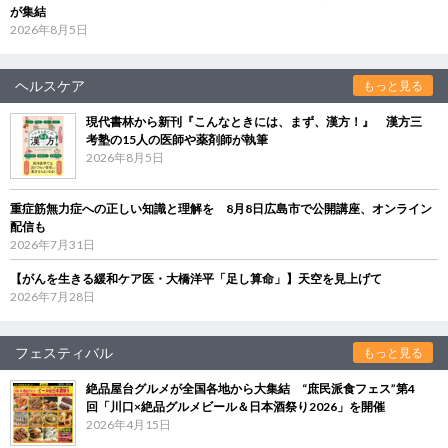
が集結
2026年8月5日
ヘルスケア
もっと見る
現代書林から新刊『こんなときには、まず、漢方！』 漢方三
考塾の15人の医師や薬剤師が執筆
2026年8月5日
重症筋無力症への正しい知識と理解を 8月8日広島市で公開講座、オンライン
配信も
2026年7月31日
【がんを生きる緩和ケア医・大橋洋平「足し算命」】天空を見上げて
2026年7月28日
フェスティバル
もっと見る
絶品屋台グルメが全国各地から大集結 “庶民派食フェス”第4
回「川口×絶品グルメビール＆日本酒祭り2026」を開催
2026年4月15日