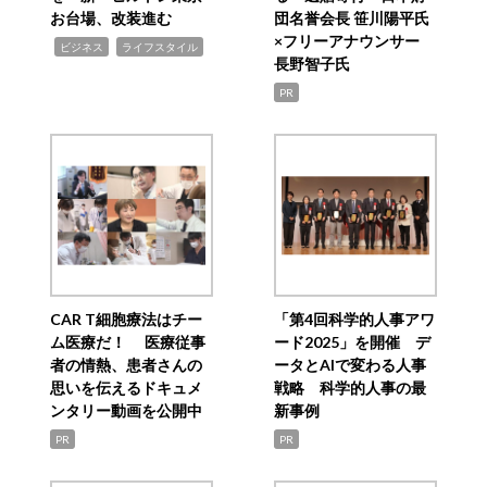
お台場、改装進む
団名誉会長 笹川陽平氏
×フリーアナウンサー
,
,
ビジネス
ライフスタイル
長野智子氏
PR
CAR T細胞療法はチー
「第4回科学的人事アワ
ム医療だ！ 医療従事
ード2025」を開催 デ
者の情熱、患者さんの
ータとAIで変わる人事
思いを伝えるドキュメ
戦略 科学的人事の最
ンタリー動画を公開中
新事例
PR
PR