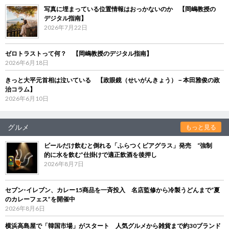
写真に埋まっている位置情報はおっかないのか 【岡嶋教授の
デジタル指南】
2026年7月22日
ゼロトラストって何？ 【岡嶋教授のデジタル指南】
2026年6月18日
きっと大平元首相は泣いている 【政眼鏡（せいがんきょう）－本田雅俊の政
治コラム】
2026年6月10日
グルメ
もっと見る
ビールだけ飲むと倒れる「ふらつくビアグラス」発売 “強制
的に水を飲む”仕掛けで適正飲酒を後押し
2026年8月7日
セブン‐イレブン、カレー15商品を一斉投入 名店監修から冷製うどんまで“夏
のカレーフェス”を開催中
2026年8月6日
横浜高島屋で「韓国市場」がスタート 人気グルメから雑貨まで約30ブランド