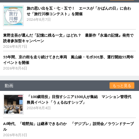
旅の思い出を五・七・五で！ エースが「かばんの日」に合わ
せ「旅行川柳コンテスト」を開催
2026年8月7日
東野圭吾が選んだ「記憶に残る一文」はどれ？ 最新作『永遠の記憶』発売で
読者参加型キャンペーン
2026年8月7日
55年間、京の街を走り続けてきた車両 嵐山線・モボ301形、運行開始55周年
イベントを開催
2026年8月6日
動画
もっと見る
「100歳現役」目指すシニア1500人が集結 マンション管理代
務員イベント「うぇるねすシップ」
2026年8月4日
AI時代、「暗黙知」は継承できるのか 「デジブレ」説明会／ラウンドテーブ
ル
2026年8月3日