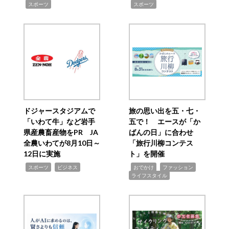
,
,
スポーツ
スポーツ
ドジャースタジアムで
旅の思い出を五・七・
「いわて牛」など岩手
五で！ エースが「か
県産農畜産物をPR JA
ばんの日」に合わせ
全農いわてが8月10日～
「旅行川柳コンテス
12日に実施
ト」を開催
,
,
,
,
,
スポーツ
ビジネス
おでかけ
ファッション
ライフスタイル