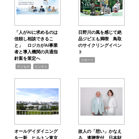
「人がAIに求めるのは
日野川の風を感じて絶
信頼し相談できるこ
品ジビエも満喫 鳥取
と」 ロジカがAI事業
のサイクリングイベン
者と導入機関の共通指
ト
針案を策定へ
,
スポーツ
,
,
デジもの
ビジネス
オールデイダイニング
故人の「想い」かなえ
を一新 ヒルトン東京
る 遺贈寄付 日本財