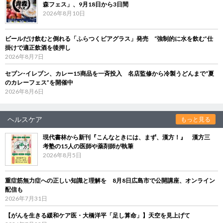
森フェス」、9月18日から3日間
2026年8月10日
ビールだけ飲むと倒れる「ふらつくビアグラス」発売 “強制的に水を飲む”仕
掛けで適正飲酒を後押し
2026年8月7日
セブン‐イレブン、カレー15商品を一斉投入 名店監修から冷製うどんまで“夏
のカレーフェス”を開催中
2026年8月6日
ヘルスケア
もっと見る
現代書林から新刊『こんなときには、まず、漢方！』 漢方三
考塾の15人の医師や薬剤師が執筆
2026年8月5日
重症筋無力症への正しい知識と理解を 8月8日広島市で公開講座、オンライン
配信も
2026年7月31日
【がんを生きる緩和ケア医・大橋洋平「足し算命」】天空を見上げて