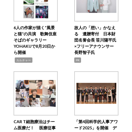
6人の作家が描く“風景
故人の「想い」かなえ
と猫”の共演 歌舞伎座
る 遺贈寄付 日本財
そばのギャラリー
団名誉会長 笹川陽平氏
YOHAKUで8月20日か
×フリーアナウンサー
ら開催
長野智子氏
,
カルチャー
PR
CAR T細胞療法はチー
「第4回科学的人事アワ
ム医療だ！ 医療従事
ード2025」を開催 デ