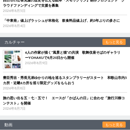
四日市の公害克服の歴史を伝える絵本『スモックリン』制作プロジェクト ク
ラウドファンディングで支援を募集
2026年8月5日
「中東発」値上げラッシュが本格化 飲食料品値上げ、約3年ぶりの多さに
2026年8月4日
カルチャー
もっと見る
6人の作家が描く“風景と猫”の共演 歌舞伎座そばのギャラリ
ーYOHAKUで8月20日から開催
2026年8月9日
豊臣秀吉・秀長兄弟ゆかりの地を巡るスタンプラリーがスタート 和歌山市内5
カ所・近畿6カ所を巡り限定グッズをもらおう
2026年8月8日
旅の思い出を五・七・五で！ エースが「かばんの日」に合わせ「旅行川柳コ
ンテスト」を開催
2026年8月7日
動画
もっと見る