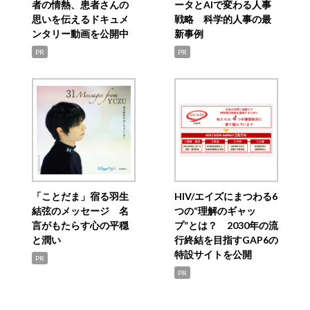
者の情熱、患者さんの
ータとAIで変わる人事
思いを伝えるドキュメ
戦略 科学的人事の最
ンタリー動画を公開中
新事例
PR
PR
「ことだま」宿る羽生
HIV/エイズにまつわる6
結弦のメッセージ 名
つの“理解のギャッ
言がもたらす心の平穏
プ”とは？ 2030年の流
と潤い
行終結を目指すGAP6の
特設サイトを公開
PR
PR