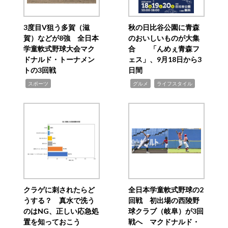
3度目V狙う多賀（滋
秋の日比谷公園に青森
賀）などが8強 全日本
のおいしいものが大集
学童軟式野球大会マク
合 「んめぇ青森フ
ドナルド・トーナメン
ェス」、9月18日から3
トの3回戦
日間
,
,
,
スポーツ
グルメ
ライフスタイル
クラゲに刺されたらど
全日本学童軟式野球の2
うする？ 真水で洗う
回戦 初出場の西陵野
のはNG、正しい応急処
球クラブ（岐阜）が3回
置を知っておこう
戦へ マクドナルド・