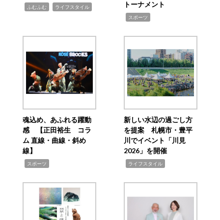
トーナメント
,
,
ふむふむ
ライフスタイル
,
スポーツ
魂込め、あふれる躍動
新しい水辺の過ごし方
感 【正田裕生 コラ
を提案 札幌市・豊平
ム 直線・曲線・斜め
川でイベント「川見
線】
2026」を開催
,
,
スポーツ
ライフスタイル