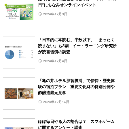
日”にちなみオンラインイベント
2024年12月3日
「日常的に本読む」半数以下、「まったく
読まない」も3割 イー・ラーニング研究所
が読書習慣の調査
2024年12月4日
「亀の井ホテル那智勝浦」で信仰・歴史体
験の宿泊プラン 重要文化財の特別公開や
酢醸造蔵元見学
2024年12月16日
ほぼ毎日やる人の割合は？ スマホゲーム
に関するアンケート調査