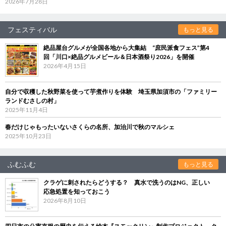
2026年7月28日
フェスティバル
もっと見る
絶品屋台グルメが全国各地から大集結 “庶民派食フェス”第4
回「川口×絶品グルメビール＆日本酒祭り2026」を開催
2026年4月15日
自分で収穫した秋野菜を使って芋煮作りを体験 埼玉県加須市の「ファミリー
ランドむさしの村」
2025年11月4日
春だけじゃもったいないさくらの名所、加治川で秋のマルシェ
2025年10月23日
ふむふむ
もっと見る
クラゲに刺されたらどうする？ 真水で洗うのはNG、正しい
応急処置を知っておこう
2026年8月10日