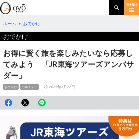
検
索
コ
ン
テ
ホーム
>
おでかけ
ン
おでかけ
ツ
へ
移
お得に賢く旅を楽しみたいなら応募し
動
てみよう 「JR東海ツアーズアンバサ
ダー」
2025年3月26日
おでかけ
カルチャー