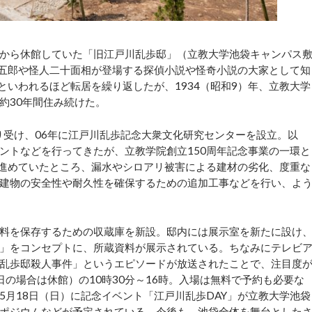
月から休館していた「旧江戸川乱歩邸」（立教大学池袋キャンパス
小五郎や怪人二十面相が登場する探偵小説や怪奇小説の大家として知
魔といわれるほど転居を繰り返したが、1934（昭和9）年、立教大学
約30年間住み続けた。
り受け、06年に江戸川乱歩記念大衆文化研究センターを設立。以
ントなどを行ってきたが、立教学院創立150周年記念事業の一環と
を進めていたところ、漏水やシロアリ被害による建材の劣化、度重な
建物の安全性や耐久性を確保するための追加工事などを行い、よ
料を保存するための収蔵庫を新設。邸内には展示室を新たに設け
」をコンセプトに、所蔵資料が展示されている。ちなみにテレビ
乱歩邸殺人事件」というエピソードが放送されたことで、注目度
の場合は休館）の10時30分～16時。入場は無料で予約も必要な
月18日（日）に記念イベント「江戸川乱歩DAY」が立教大学池袋
ポジウムなどが予定されている。今後も、池袋全体を舞台とした