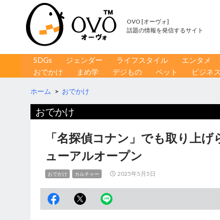
OVO [オーヴォ]
話題の情報を発信するサイト
コンテンツへ移動
検
SDGs
ジェンダー
ライフスタイル
エンタメ
索
おでかけ
まめ学
デジもの
ペット
ビジネ
ホーム
>
おでかけ
おでかけ
「名探偵コナン」でも取り上げ
ューアルオープン
2025年5月5日
おでかけ
カルチャー