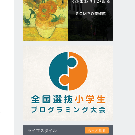
敷
う
、
ア
が
ライフスタイル
もっと見る
さ