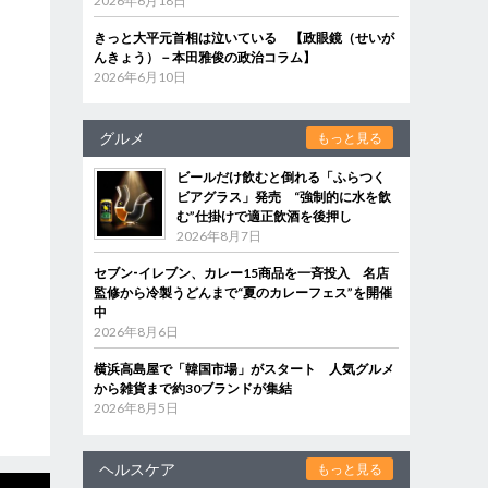
2026年6月18日
きっと大平元首相は泣いている 【政眼鏡（せいが
んきょう）－本田雅俊の政治コラム】
2026年6月10日
グルメ
もっと見る
ビールだけ飲むと倒れる「ふらつく
ビアグラス」発売 “強制的に水を飲
む”仕掛けで適正飲酒を後押し
2026年8月7日
セブン‐イレブン、カレー15商品を一斉投入 名店
監修から冷製うどんまで“夏のカレーフェス”を開催
中
2026年8月6日
横浜高島屋で「韓国市場」がスタート 人気グルメ
から雑貨まで約30ブランドが集結
2026年8月5日
ヘルスケア
もっと見る