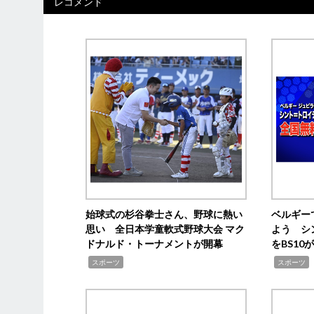
レコメンド
始球式の杉谷拳士さん、野球に熱い
ベルギー
思い 全日本学童軟式野球大会 マク
よう シ
ドナルド・トーナメントが開幕
をBS1
,
,
スポーツ
スポーツ