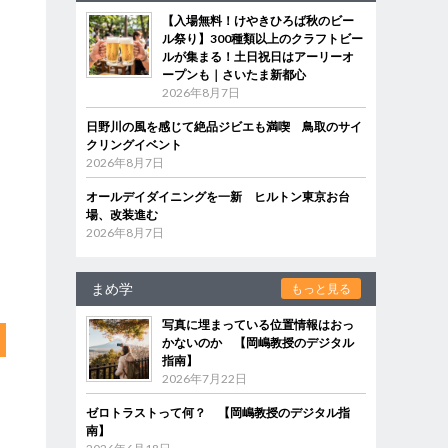
【入場無料！けやきひろば秋のビー
ル祭り】300種類以上のクラフトビー
ルが集まる！土日祝日はアーリーオ
ープンも｜さいたま新都心
2026年8月7日
日野川の風を感じて絶品ジビエも満喫 鳥取のサイ
クリングイベント
2026年8月7日
オールデイダイニングを一新 ヒルトン東京お台
場、改装進む
2026年8月7日
まめ学
もっと見る
写真に埋まっている位置情報はおっ
かないのか 【岡嶋教授のデジタル
指南】
2026年7月22日
ゼロトラストって何？ 【岡嶋教授のデジタル指
南】