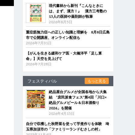
現代書林から新刊『こんなときに
は、まず、漢方！』 漢方三考塾の
15人の医師や薬剤師が執筆
2026年8月5日
重症筋無力症への正しい知識と理解を 8月8日広島
市で公開講座、オンライン配信も
2026年7月31日
【がんを生きる緩和ケア医・大橋洋平「足し算
命」】天空を見上げて
2026年7月28日
フェスティバル
もっと見る
絶品屋台グルメが全国各地から大集
結 “庶民派食フェス”第4回「川口×
絶品グルメビール＆日本酒祭り
2026」を開催
2026年4月15日
自分で収穫した秋野菜を使って芋煮作りを体験 埼
玉県加須市の「ファミリーランドむさしの村」
2025年11月4日