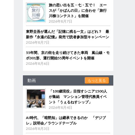
旅の思い出を五・七・五で！ エー
スが「かばんの日」に合わせ「旅行
川柳コンテスト」を開催
2026年8月7日
東野圭吾が選んだ「記憶に残る一文」はどれ？ 最
新作『永遠の記憶』発売で読者参加型キャンペーン
2026年8月7日
55年間、京の街を走り続けてきた車両 嵐山線・モ
ボ301形、運行開始55周年イベントを開催
2026年8月6日
動画
もっと見る
「100歳現役」目指すシニア1500人
が集結 マンション管理代務員イベ
ント「うぇるねすシップ」
2026年8月4日
AI時代、「暗黙知」は継承できるのか 「デジブ
レ」説明会／ラウンドテーブル
2026年8月3日