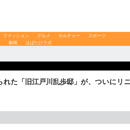
ファッション
グルメ
カルチャー
スポーツ
ス
動画
はばたけラボ
られた「旧江戸川乱歩邸」が、ついにリ