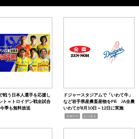
で戦う日本人選手を応援し
ドジャースタジアムで「いわて牛」
ント＝トロイデン戦全試合
など岩手県産農畜産物をPR JA全農
0が今季も無料放送
いわてが8月10日～12日に実施
,
,
スポーツ
ビジネス