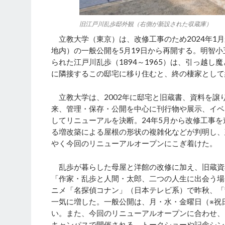
旧江戸川乱歩邸外観（右側が新設された収蔵庫）
立教大学（東京）は、改修工事のため2024年1
地内）の一般公開を5月19日から再開する。明智
られた江戸川乱歩（1894～1965）は、引っ越し
に隣接するこの邸宅に移り住むと、終の棲家として
立教大学は、2002年に邸宅と旧蔵書、資料を譲
来、管理・保存・公開を中心に刊行物や展示、イベ
してリニューアルを決断。24年5月から改修工事
る増改築による屋根の形状の複雑化などが判明し、
やく今回のリニューアルオープンにこぎ着けた。
乱歩が暮らした母屋と洋館の改修に加え、旧蔵資
「作家・乱歩と人間・太郎、二つの人生に出会う場
ニメ「名探偵コナン」（日本テレビ系）で昨秋、「
一気に増した。一般公開は、月・水・金曜日（※祝日
い。また、今回のリニューアルオープンに合わせ、5
キャンパスで開催される。トークショーや記念シン