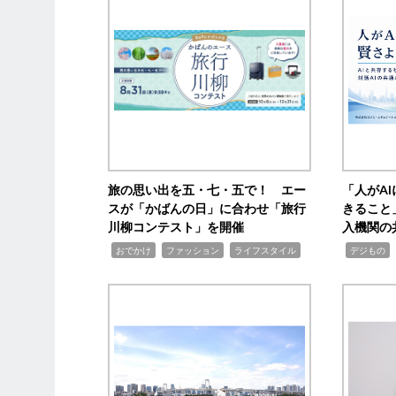
旅の思い出を五・七・五で！ エー
「人がA
スが「かばんの日」に合わせ「旅行
きること
川柳コンテスト」を開催
入機関の
,
,
,
,
,
おでかけ
ファッション
ライフスタイル
デジもの