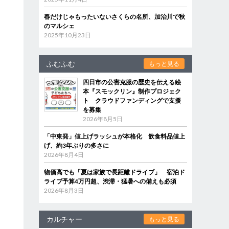
春だけじゃもったいないさくらの名所、加治川で秋
のマルシェ
2025年10月23日
ふむふむ
もっと見る
四日市の公害克服の歴史を伝える絵
本『スモックリン』制作プロジェク
ト クラウドファンディングで支援
を募集
2026年8月5日
「中東発」値上げラッシュが本格化 飲食料品値上
げ、約3年ぶりの多さに
2026年8月4日
物価高でも「夏は家族で長距離ドライブ」 宿泊ド
ライブ予算4万円超、渋滞・猛暑への備えも必須
2026年8月3日
カルチャー
もっと見る