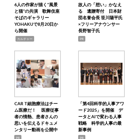
6人の作家が描く“風景
故人の「想い」かなえ
と猫”の共演 歌舞伎座
る 遺贈寄付 日本財
そばのギャラリー
団名誉会長 笹川陽平氏
YOHAKUで8月20日か
×フリーアナウンサー
ら開催
長野智子氏
,
カルチャー
PR
CAR T細胞療法はチー
「第4回科学的人事アワ
ム医療だ！ 医療従事
ード2025」を開催 デ
者の情熱、患者さんの
ータとAIで変わる人事
思いを伝えるドキュメ
戦略 科学的人事の最
ンタリー動画を公開中
新事例
PR
PR