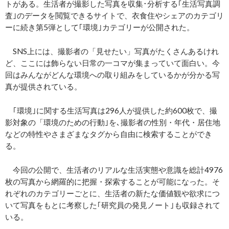
トがある。生活者が撮影した写真を収集･分析する｢生活写真調
査｣のデータを閲覧できるサイトで、衣食住やシェアのカテゴリ
ーに続き第5弾として｢環境｣カテゴリーが公開された。
SNS上には、撮影者の「見せたい」写真がたくさんあるけれ
ど、ここには飾らない日常の一コマが集まっていて面白い。今
回はみんながどんな環境への取り組みをしているかが分かる写
真が提供されている。
｢環境｣に関する生活写真は296人が提供した約600枚で、撮
影対象の「環境のための行動｣を､撮影者の性別・年代・居住地
などの特性やさまざまなタグから自由に検索することができ
る。
今回の公開で、生活者のリアルな生活実態や意識を総計4976
枚の写真から網羅的に把握・探索することが可能になった。そ
れぞれのカテゴリーごとに、生活者の新たな価値観や欲求につ
いて写真をもとに考察した｢研究員の発見ノート｣も収録されて
いる。