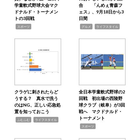
学童軟式野球大会マク
合 「んめぇ青森フ
ドナルド・トーナメン
ェス」、9月18日から3
トの3回戦
日間
,
,
,
スポーツ
グルメ
ライフスタイル
クラゲに刺されたらど
全日本学童軟式野球の2
うする？ 真水で洗う
回戦 初出場の西陵野
のはNG、正しい応急処
球クラブ（岐阜）が3回
置を知っておこう
戦へ マクドナルド・
トーナメント
,
,
ふむふむ
ライフスタイル
,
スポーツ