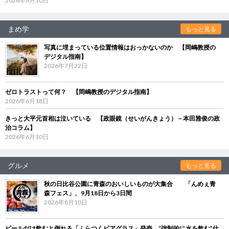
2026年8月10日
まめ学
もっと見る
写真に埋まっている位置情報はおっかないのか 【岡嶋教授の
デジタル指南】
2026年7月22日
ゼロトラストって何？ 【岡嶋教授のデジタル指南】
2026年6月18日
きっと大平元首相は泣いている 【政眼鏡（せいがんきょう）－本田雅俊の政
治コラム】
2026年6月10日
グルメ
もっと見る
秋の日比谷公園に青森のおいしいものが大集合 「んめぇ青
森フェス」、9月18日から3日間
2026年8月10日
ビールだけ飲むと倒れる「ふらつくビアグラス」発売 “強制的に水を飲む”仕