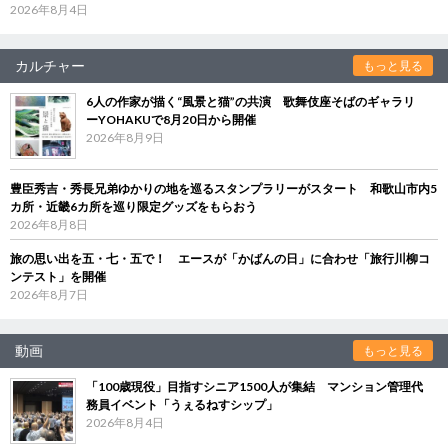
2026年8月4日
カルチャー
もっと見る
6人の作家が描く“風景と猫”の共演 歌舞伎座そばのギャラリ
ーYOHAKUで8月20日から開催
2026年8月9日
豊臣秀吉・秀長兄弟ゆかりの地を巡るスタンプラリーがスタート 和歌山市内5
カ所・近畿6カ所を巡り限定グッズをもらおう
2026年8月8日
旅の思い出を五・七・五で！ エースが「かばんの日」に合わせ「旅行川柳コ
ンテスト」を開催
2026年8月7日
動画
もっと見る
「100歳現役」目指すシニア1500人が集結 マンション管理代
務員イベント「うぇるねすシップ」
2026年8月4日