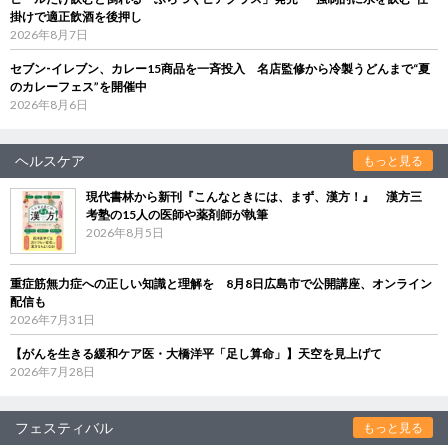
掛けで適正飲酒を後押し
2026年8月7日
セブン‐イレブン、カレー15商品を一斉投入 名店監修から冷製うどんまで“夏
のカレーフェス”を開催中
2026年8月6日
ヘルスケア
もっと見る
現代書林から新刊『こんなときには、まず、漢方！』 漢方三
考塾の15人の医師や薬剤師が執筆
2026年8月5日
重症筋無力症への正しい知識と理解を 8月8日広島市で公開講座、オンライン
配信も
2026年7月31日
【がんを生きる緩和ケア医・大橋洋平「足し算命」】天空を見上げて
2026年7月28日
フェスティバル
もっと見る