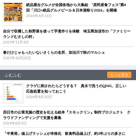
絶品屋台グルメが全国各地から大集結 “庶民派食フェス”第4
回「川口×絶品グルメビール＆日本酒祭り2026」を開催
2026年4月15日
自分で収穫した秋野菜を使って芋煮作りを体験 埼玉県加須市の「ファミリー
ランドむさしの村」
2025年11月4日
春だけじゃもったいないさくらの名所、加治川で秋のマルシェ
2025年10月23日
ふむふむ
もっと見る
クラゲに刺されたらどうする？ 真水で洗うのはNG、正しい
応急処置を知っておこう
2026年8月10日
四日市の公害克服の歴史を伝える絵本『スモックリン』制作プロジェクト ク
ラウドファンディングで支援を募集
2026年8月5日
「中東発」値上げラッシュが本格化 飲食料品値上げ、約3年ぶりの多さに