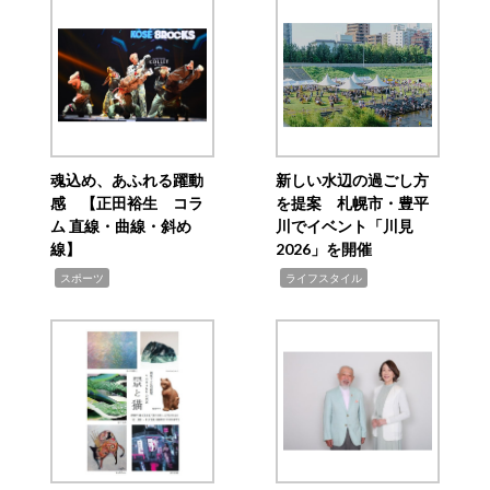
魂込め、あふれる躍動
新しい水辺の過ごし方
感 【正田裕生 コラ
を提案 札幌市・豊平
ム 直線・曲線・斜め
川でイベント「川見
線】
2026」を開催
,
,
スポーツ
ライフスタイル