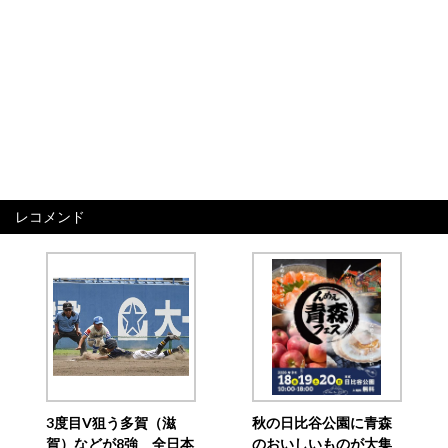
レコメンド
3度目V狙う多賀（滋
秋の日比谷公園に青森
賀）などが8強 全日本
のおいしいものが大集