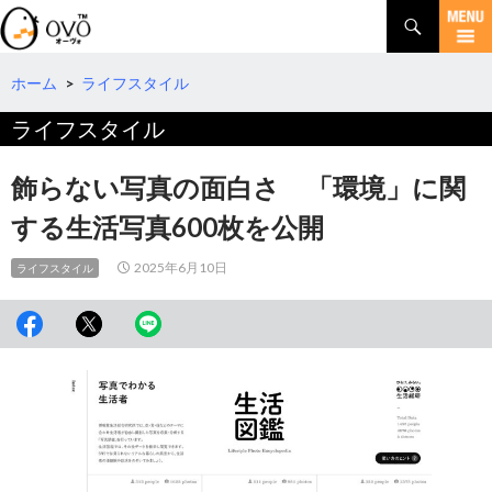
検
索
コ
ン
テ
ホーム
>
ライフスタイル
ン
ライフスタイル
ツ
へ
移
飾らない写真の面白さ 「環境」に関
動
する生活写真600枚を公開
2025年6月10日
ライフスタイル