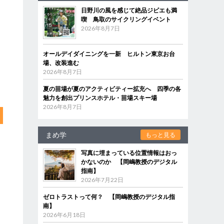
日野川の風を感じて絶品ジビエも満
喫 鳥取のサイクリングイベント
2026年8月7日
オールデイダイニングを一新 ヒルトン東京お台
場、改装進む
2026年8月7日
夏の苗場が夏のアクティビティー拡充へ 四季の各
魅力を創出プリンスホテル・苗場スキー場
2026年8月7日
まめ学
もっと見る
写真に埋まっている位置情報はおっ
かないのか 【岡嶋教授のデジタル
指南】
2026年7月22日
ゼロトラストって何？ 【岡嶋教授のデジタル指
南】
2026年6月18日