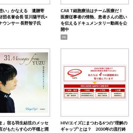
想い」かなえる 遺贈寄
CAR T細胞療法はチーム医療だ！
財団名誉会長 笹川陽平氏×
医療従事者の情熱、患者さんの思い
ナウンサー 長野智子氏
を伝えるドキュメンタリー動画を公
開中
PR
ま」宿る羽生結弦のメッセ
HIV/エイズにまつわる6つの“理解の
言がもたらす心の平穏と潤
ギャップ”とは？ 2030年の流行終