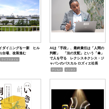
イダイニングを一新 ヒル
AIは「手段」、最終責任は「人間の
お台場、改装進む
判断」 「法の支配」という「傘」
で人を守る レクシスネクシス・ジ
ライフスタイル
ャパンのパスカル ロズィエ社長
,
,
デジもの
ビジネス