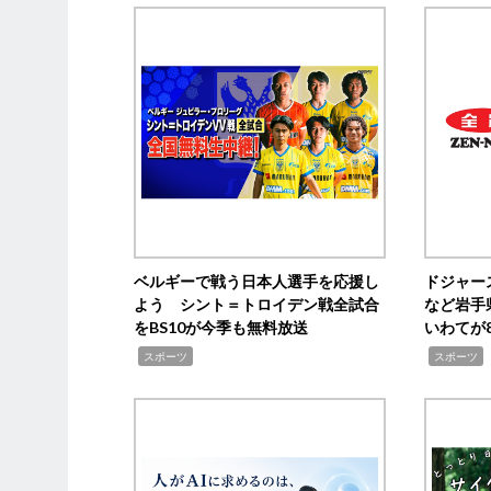
ベルギーで戦う日本人選手を応援し
ドジャー
よう シント＝トロイデン戦全試合
など岩手
をBS10が今季も無料放送
いわてが8
,
,
,
スポーツ
スポーツ