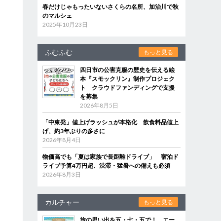
春だけじゃもったいないさくらの名所、加治川で秋
のマルシェ
2025年10月23日
ふむふむ
もっと見る
四日市の公害克服の歴史を伝える絵
本『スモックリン』制作プロジェク
ト クラウドファンディングで支援
を募集
2026年8月5日
「中東発」値上げラッシュが本格化 飲食料品値上
げ、約3年ぶりの多さに
2026年8月4日
物価高でも「夏は家族で長距離ドライブ」 宿泊ド
ライブ予算4万円超、渋滞・猛暑への備えも必須
2026年8月3日
カルチャー
もっと見る
旅の思い出を五・七・五で！ エー