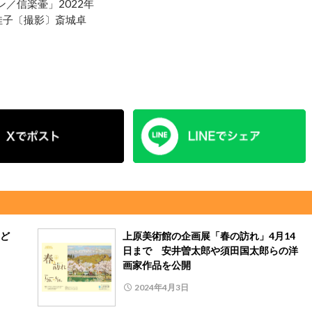
／信楽壷」2022年
佳子〔撮影〕斎城卓
ど
上原美術館の企画展「春の訪れ」4月14
日まで 安井曽太郎や須田国太郎らの洋
画家作品を公開
2024年4月3日