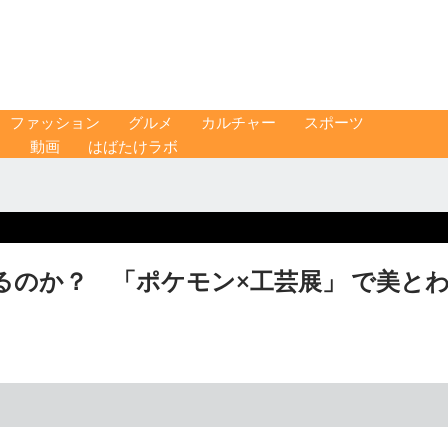
ファッション
グルメ
カルチャー
スポーツ
ス
動画
はばたけラボ
のか？ 「ポケモン×工芸展」 で美と