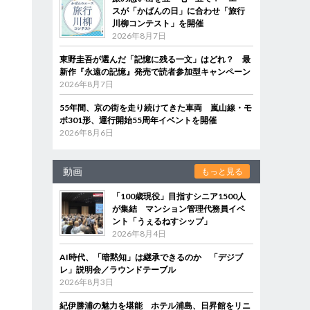
スが「かばんの日」に合わせ「旅行
川柳コンテスト」を開催
2026年8月7日
東野圭吾が選んだ「記憶に残る一文」はどれ？ 最
新作『永遠の記憶』発売で読者参加型キャンペーン
2026年8月7日
55年間、京の街を走り続けてきた車両 嵐山線・モ
ボ301形、運行開始55周年イベントを開催
2026年8月6日
動画
もっと見る
「100歳現役」目指すシニア1500人
が集結 マンション管理代務員イベ
ント「うぇるねすシップ」
2026年8月4日
AI時代、「暗黙知」は継承できるのか 「デジブ
レ」説明会／ラウンドテーブル
2026年8月3日
紀伊勝浦の魅力を堪能 ホテル浦島、日昇館をリニ