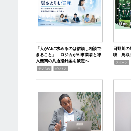
「人がAIに求めるのは信頼し相談で
日野川の
きること」 ロジカがAI事業者と導
喫 鳥取
入機関の共通指針案を策定へ
,
スポーツ
,
,
デジもの
ビジネス