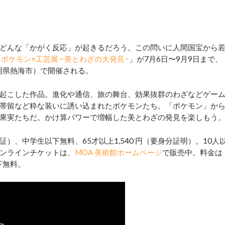
どんな「かがく反応」が起きるだろう。この問いに人間国宝から
「
ポケモン×工芸展 −美とわざの大発見−
」が7月6日〜9月9日まで、
岡県熱海市）で開催される。
起こした作品。進化や通信、旅の舞台、効果抜群のわざなどゲー
帯留など粋な装いに誘い込まれたポケモンたち。「ポケモン」か
果実たちだ。かけ算パワーで増幅した美とわざの発見を楽しもう
証）、中学生以下無料、65才以上1,540 円（要身分証明）。10人
ンラインチケットは、
MOA 美術館ホームページ
で販売中。料金は
下無料。