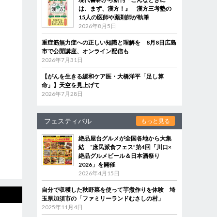
は、まず、漢方！』 漢方三考塾の
15人の医師や薬剤師が執筆
2026年8月5日
重症筋無力症への正しい知識と理解を 8月8日広島
市で公開講座、オンライン配信も
2026年7月31日
【がんを生きる緩和ケア医・大橋洋平「足し算
命」】天空を見上げて
2026年7月28日
フェスティバル
もっと見る
絶品屋台グルメが全国各地から大集
結 “庶民派食フェス”第4回「川口×
絶品グルメビール＆日本酒祭り
2026」を開催
2026年4月15日
自分で収穫した秋野菜を使って芋煮作りを体験 埼
玉県加須市の「ファミリーランドむさしの村」
2025年11月4日