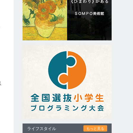
若
ム
ら
。
以
ライフスタイル
もっと見る