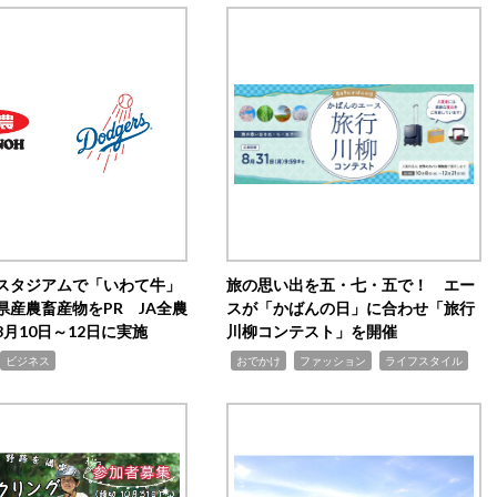
スタジアムで「いわて牛」
旅の思い出を五・七・五で！ エー
県産農畜産物をPR JA全農
スが「かばんの日」に合わせ「旅行
月10日～12日に実施
川柳コンテスト」を開催
,
,
,
ビジネス
おでかけ
ファッション
ライフスタイル