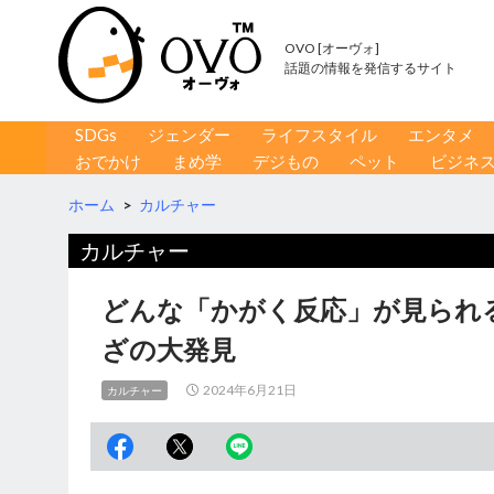
OVO [オーヴォ]
話題の情報を発信するサイト
コンテンツへ移動
検
SDGs
ジェンダー
ライフスタイル
エンタメ
索
おでかけ
まめ学
デジもの
ペット
ビジネ
ホーム
>
カルチャー
カルチャー
どんな「かがく反応」が見られる
ざの大発見
2024年6月21日
カルチャー