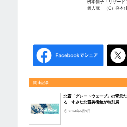
桝本佳子「リザードン
個人蔵 （C）桝本
関連記事
北斎「グレートウェーブ」の背景た
る すみだ北斎美術館が特別展
2024年6月9日