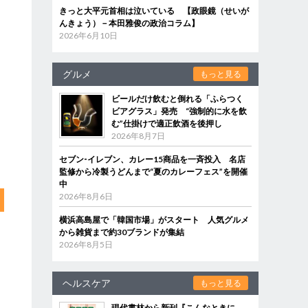
きっと大平元首相は泣いている 【政眼鏡（せいが
んきょう）－本田雅俊の政治コラム】
2026年6月10日
グルメ
もっと見る
ビールだけ飲むと倒れる「ふらつく
ビアグラス」発売 “強制的に水を飲
む”仕掛けで適正飲酒を後押し
2026年8月7日
セブン‐イレブン、カレー15商品を一斉投入 名店
監修から冷製うどんまで“夏のカレーフェス”を開催
中
2026年8月6日
横浜高島屋で「韓国市場」がスタート 人気グルメ
から雑貨まで約30ブランドが集結
2026年8月5日
ヘルスケア
もっと見る
現代書林から新刊『こんなときに