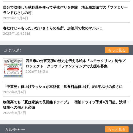
自分で収穫した秋野菜を使って芋煮作りを体験 埼玉県加須市の「ファミリー
ランドむさしの村」
2025年11月4日
春だけじゃもったいないさくらの名所、加治川で秋のマルシェ
2025年10月23日
ふむふむ
もっと見る
四日市の公害克服の歴史を伝える絵本『スモックリン』制作プ
ロジェクト クラウドファンディングで支援を募集
2026年8月5日
「中東発」値上げラッシュが本格化 飲食料品値上げ、約3年ぶりの多さに
2026年8月4日
物価高でも「夏は家族で長距離ドライブ」 宿泊ドライブ予算4万円超、渋滞・
猛暑への備えも必須
2026年8月3日
カルチャー
もっと見る