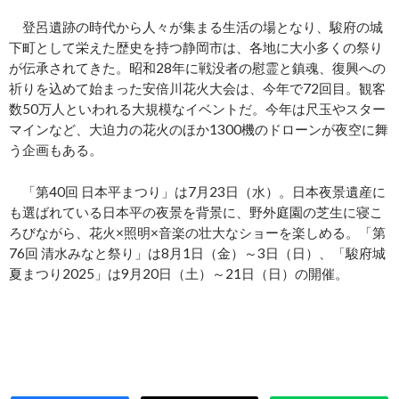
登呂遺跡の時代から人々が集まる生活の場となり、駿府の城
下町として栄えた歴史を持つ静岡市は、各地に大小多くの祭り
が伝承されてきた。昭和28年に戦没者の慰霊と鎮魂、復興への
祈りを込めて始まった安倍川花火大会は、今年で72回目。観客
数50万人といわれる大規模なイベントだ。今年は尺玉やスター
マインなど、大迫力の花火のほか1300機のドローンが夜空に舞
う企画もある。
「第40回 日本平まつり」は7月23日（水）。日本夜景遺産に
も選ばれている日本平の夜景を背景に、野外庭園の芝生に寝こ
ろびながら、花火×照明×音楽の壮大なショーを楽しめる。「第
76回 清水みなと祭り」は8月1日（金）～3日（日）、「駿府城
夏まつり2025」は9月20日（土）～21日（日）の開催。