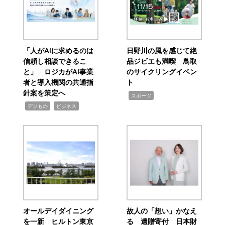
「人がAIに求めるのは
日野川の風を感じて絶
信頼し相談できるこ
品ジビエも満喫 鳥取
と」 ロジカがAI事業
のサイクリングイベン
者と導入機関の共通指
ト
針案を策定へ
,
スポーツ
,
,
デジもの
ビジネス
オールデイダイニング
故人の「想い」かなえ
を一新 ヒルトン東京
る 遺贈寄付 日本財