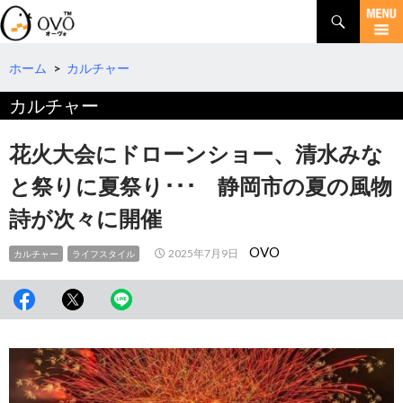
検
索
コ
ン
テ
ホーム
>
カルチャー
ン
カルチャー
ツ
へ
移
花火大会にドローンショー、清水みな
動
と祭りに夏祭り･･･ 静岡市の夏の風物
詩が次々に開催
OVO
2025年7月9日
カルチャー
ライフスタイル