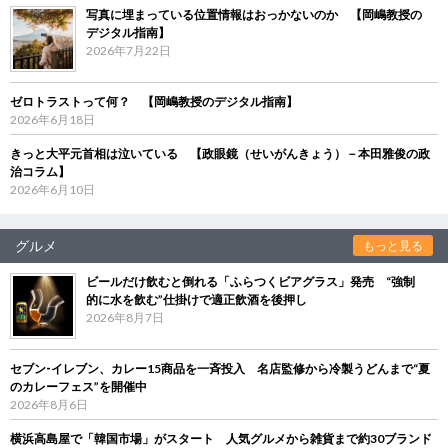
写真に埋まっている位置情報はおっかないのか 【岡嶋教授の
デジタル指南】
2026年7月22日
ゼロトラストって何？ 【岡嶋教授のデジタル指南】
2026年6月18日
きっと大平元首相は泣いている 【政眼鏡（せいがんきょう）－本田雅俊の政
治コラム】
2026年6月10日
グルメ
もっと見る
ビールだけ飲むと倒れる「ふらつくビアグラス」発売 “強制
的に水を飲む”仕掛けで適正飲酒を後押し
2026年8月7日
セブン‐イレブン、カレー15商品を一斉投入 名店監修から冷製うどんまで“夏
のカレーフェス”を開催中
2026年8月6日
横浜高島屋で「韓国市場」がスタート 人気グルメから雑貨まで約30ブランド