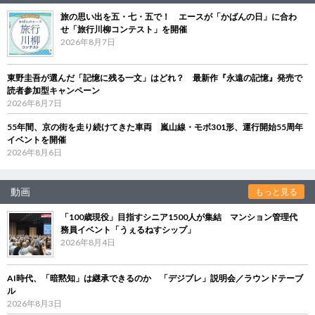
旅の思い出を五・七・五で！ エースが「かばんの日」に合わ
せ「旅行川柳コンテスト」を開催
2026年8月7日
東野圭吾が選んだ「記憶に残る一文」はどれ？ 最新作『永遠の記憶』発売で
読者参加型キャンペーン
2026年8月7日
55年間、京の街を走り続けてきた車両 嵐山線・モボ301形、運行開始55周年
イベントを開催
2026年8月6日
動画
もっと見る
「100歳現役」目指すシニア1500人が集結 マンション管理代
務員イベント「うぇるねすシップ」
2026年8月4日
AI時代、「暗黙知」は継承できるのか 「デジブレ」説明会／ラウンドテーブ
ル
2026年8月3日