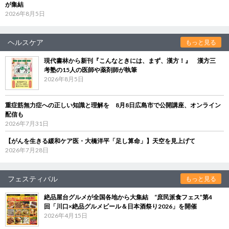
が集結
2026年8月5日
ヘルスケア
もっと見る
現代書林から新刊『こんなときには、まず、漢方！』 漢方三
考塾の15人の医師や薬剤師が執筆
2026年8月5日
重症筋無力症への正しい知識と理解を 8月8日広島市で公開講座、オンライン
配信も
2026年7月31日
【がんを生きる緩和ケア医・大橋洋平「足し算命」】天空を見上げて
2026年7月28日
フェスティバル
もっと見る
絶品屋台グルメが全国各地から大集結 “庶民派食フェス”第4
回「川口×絶品グルメビール＆日本酒祭り2026」を開催
2026年4月15日