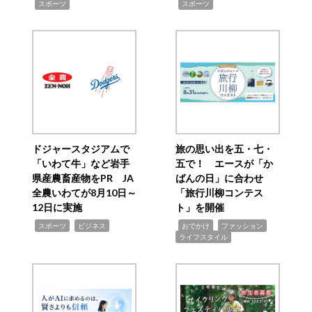
,
,
スポーツ
スポーツ
ドジャースタジアムで
旅の思い出を五・七・
「いわて牛」など岩手
五で！ エースが「か
県産農畜産物をPR JA
ばんの日」に合わせ
全農いわてが8月10日～
「旅行川柳コンテス
12日に実施
ト」を開催
,
,
,
,
,
スポーツ
ビジネス
おでかけ
ファッション
ライフスタイル