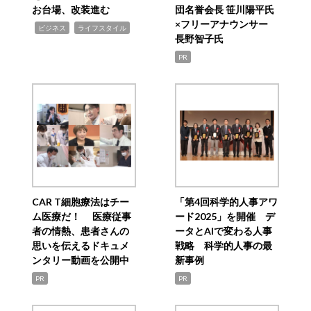
お台場、改装進む
団名誉会長 笹川陽平氏
×フリーアナウンサー
,
,
ビジネス
ライフスタイル
長野智子氏
PR
CAR T細胞療法はチー
「第4回科学的人事アワ
ム医療だ！ 医療従事
ード2025」を開催 デ
者の情熱、患者さんの
ータとAIで変わる人事
思いを伝えるドキュメ
戦略 科学的人事の最
ンタリー動画を公開中
新事例
PR
PR