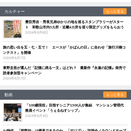
カルチャー
もっと見る
豊臣秀吉・秀長兄弟ゆかりの地を巡るスタンプラリーがスター
ト 和歌山市内5カ所・近畿6カ所を巡り限定グッズをもらおう
2026年8月8日
旅の思い出を五・七・五で！ エースが「かばんの日」に合わせ「旅行川柳コ
ンテスト」を開催
2026年8月7日
東野圭吾が選んだ「記憶に残る一文」はどれ？ 最新作『永遠の記憶』発売で
読者参加型キャンペーン
2026年8月7日
動画
もっと見る
「100歳現役」目指すシニア1500人が集結 マンション管理代
務員イベント「うぇるねすシップ」
2026年8月4日
AI時代、「暗黙知」は継承できるのか 「デジブレ」説明会／ラウンドテーブ