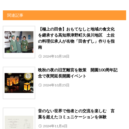
関連記事
【極上の田舎】おもてなしと地域の食文化
を継承する高知県津野町久保川地区 土佐
の料理伝承人が名物「田舎ずし」作りを指
南
2024年10月18日
晩秋の夜の旧芝離宮を散策 開園100周年記
念で夜間延長開園イベント
2024年10月25日
音のない世界で他者との交流を楽しむ 言
葉を超えたコミュニケーションを体験
2024年11月6日