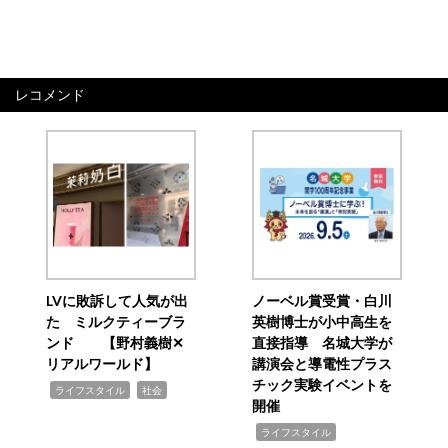
レコメンド
LVに敗訴して人気が出
ノーベル賞受賞・白川
た ミルクティーブラ
英樹博士が小中高生を
ンド 【野村義樹✕
直接指導 名城大学が
リアルワールド】
講演会と導電性プラス
チック実験イベントを
,
,
ライフスタイル
社会
開催
,
ライフスタイル