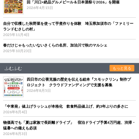
回「川口×絶品グルメビール＆日本酒祭り2026」を開催
2026年4月15日
自分で収穫した秋野菜を使って芋煮作りを体験 埼玉県加須市の「ファミリー
ランドむさしの村」
2025年11月4日
春だけじゃもったいないさくらの名所、加治川で秋のマルシェ
2025年10月23日
ふむふむ
もっと見る
四日市の公害克服の歴史を伝える絵本『スモックリン』制作プ
ロジェクト クラウドファンディングで支援を募集
2026年8月5日
「中東発」値上げラッシュが本格化 飲食料品値上げ、約3年ぶりの多さに
2026年8月4日
物価高でも「夏は家族で長距離ドライブ」 宿泊ドライブ予算4万円超、渋滞・
猛暑への備えも必須
2026年8月3日