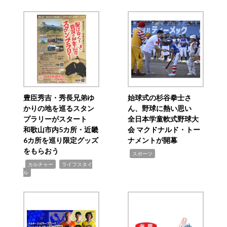
豊臣秀吉・秀長兄弟ゆ
始球式の杉谷拳士さ
かりの地を巡るスタン
ん、野球に熱い思い
プラリーがスタート
全日本学童軟式野球大
和歌山市内5カ所・近畿
会 マクドナルド・トー
6カ所を巡り限定グッズ
ナメントが開幕
をもらおう
,
スポーツ
,
,
カルチャー
ライフスタイ
ル