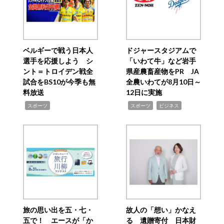
ベルギーで戦う日本人
ドジャースタジアムで
選手を応援しよう シ
「いわて牛」など岩手
ント＝トロイデン戦全
県産農畜産物をPR JA
試合をBS10が今季も無
全農いわてが8月10日～
料放送
12日に実施
,
,
,
スポーツ
スポーツ
ビジネス
旅の思い出を五・七・
故人の「想い」かなえ
五で！ エースが「か
る 遺贈寄付 日本財