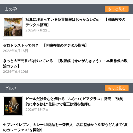
まめ学
もっと見る
写真に埋まっている位置情報はおっかないのか 【岡嶋教授の
デジタル指南】
2026年7月22日
ゼロトラストって何？ 【岡嶋教授のデジタル指南】
2026年6月18日
きっと大平元首相は泣いている 【政眼鏡（せいがんきょう）－本田雅俊の政
治コラム】
2026年6月10日
グルメ
もっと見る
ビールだけ飲むと倒れる「ふらつくビアグラス」発売 “強制
的に水を飲む”仕掛けで適正飲酒を後押し
2026年8月7日
セブン‐イレブン、カレー15商品を一斉投入 名店監修から冷製うどんまで“夏
のカレーフェス”を開催中