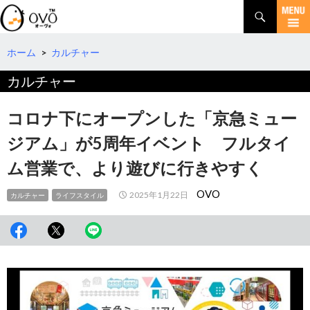
検
索
コ
ン
テ
ホーム
>
カルチャー
ン
カルチャー
ツ
へ
移
コロナ下にオープンした「京急ミュー
動
ジアム」が5周年イベント フルタイ
ム営業で、より遊びに行きやすく
OVO
2025年1月22日
カルチャー
ライフスタイル