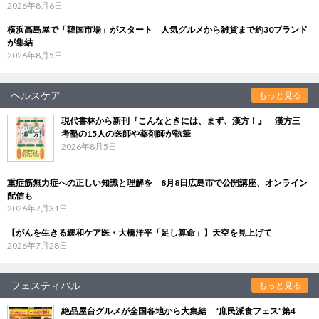
2026年8月6日
横浜高島屋で「韓国市場」がスタート 人気グルメから雑貨まで約30ブランド
が集結
2026年8月5日
ヘルスケア
もっと見る
現代書林から新刊『こんなときには、まず、漢方！』 漢方三
考塾の15人の医師や薬剤師が執筆
2026年8月5日
重症筋無力症への正しい知識と理解を 8月8日広島市で公開講座、オンライン
配信も
2026年7月31日
【がんを生きる緩和ケア医・大橋洋平「足し算命」】天空を見上げて
2026年7月28日
フェスティバル
もっと見る
絶品屋台グルメが全国各地から大集結 “庶民派食フェス”第4