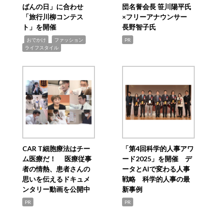
ばんの日」に合わせ
団名誉会長 笹川陽平氏
「旅行川柳コンテス
×フリーアナウンサー
ト」を開催
長野智子氏
,
,
,
おでかけ
ファッション
PR
ライフスタイル
CAR T細胞療法はチー
「第4回科学的人事アワ
ム医療だ！ 医療従事
ード2025」を開催 デ
者の情熱、患者さんの
ータとAIで変わる人事
思いを伝えるドキュメ
戦略 科学的人事の最
ンタリー動画を公開中
新事例
PR
PR