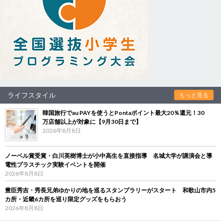
ライフスタイル
もっと見る
韓国旅行でau PAYを使うとPontaポイント最大20％還元！30
万店舗以上が対象に【9月30日まで】
2026年8月8日
ノーベル賞受賞・白川英樹博士が小中高生を直接指導 名城大学が講演会と導
電性プラスチック実験イベントを開催
2026年8月8日
豊臣秀吉・秀長兄弟ゆかりの地を巡るスタンプラリーがスタート 和歌山市内5
カ所・近畿6カ所を巡り限定グッズをもらおう
2026年8月8日