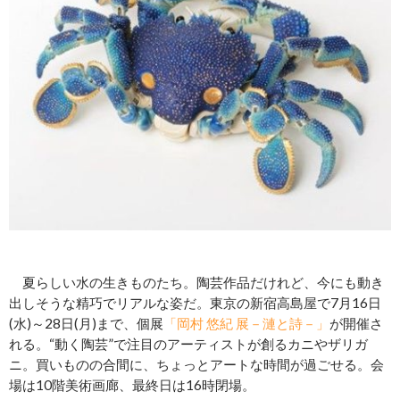
夏らしい水の生きものたち。陶芸作品だけれど、今にも動き
出しそうな精巧でリアルな姿だ。東京の新宿高島屋で7月16日
(水)～28日(月)まで、個展
「岡村 悠紀 展－漣と詩－」
が開催さ
れる。“動く陶芸”で注目のアーティストが創るカニやザリガ
ニ。買いものの合間に、ちょっとアートな時間が過ごせる。会
場は10階美術画廊、最終日は16時閉場。