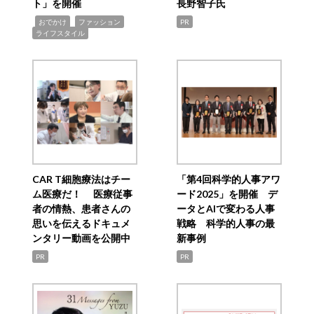
ト」を開催
長野智子氏
,
,
,
おでかけ
ファッション
PR
ライフスタイル
CAR T細胞療法はチー
「第4回科学的人事アワ
ム医療だ！ 医療従事
ード2025」を開催 デ
者の情熱、患者さんの
ータとAIで変わる人事
思いを伝えるドキュメ
戦略 科学的人事の最
ンタリー動画を公開中
新事例
PR
PR