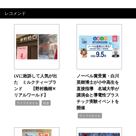
レコメンド
LVに敗訴して人気が出
ノーベル賞受賞・白川
た ミルクティーブラ
英樹博士が小中高生を
ンド 【野村義樹✕
直接指導 名城大学が
リアルワールド】
講演会と導電性プラス
チック実験イベントを
,
,
ライフスタイル
社会
開催
,
ライフスタイル