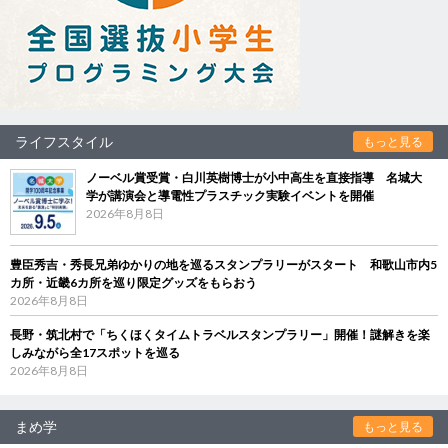
ライフスタイル
もっと見る
ノーベル賞受賞・白川英樹博士が小中高生を直接指導 名城大
学が講演会と導電性プラスチック実験イベントを開催
2026年8月8日
豊臣秀吉・秀長兄弟ゆかりの地を巡るスタンプラリーがスタート 和歌山市内5
カ所・近畿6カ所を巡り限定グッズをもらおう
2026年8月8日
長野・筑北村で「ちくほくタイムトラベルスタンプラリー」開催！謎解きを楽
しみながら全17スポットを巡る
2026年8月8日
まめ学
もっと見る