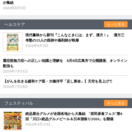
が集結
2026年8月5日
ヘルスケア
もっと見る
現代書林から新刊『こんなときには、まず、漢方！』 漢方三
考塾の15人の医師や薬剤師が執筆
2026年8月5日
重症筋無力症への正しい知識と理解を 8月8日広島市で公開講座、オンライン
配信も
2026年7月31日
【がんを生きる緩和ケア医・大橋洋平「足し算命」】天空を見上げて
2026年7月28日
フェスティバル
もっと見る
絶品屋台グルメが全国各地から大集結 “庶民派食フェス”第4
回「川口×絶品グルメビール＆日本酒祭り2026」を開催
2026年4月15日