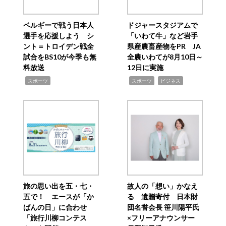
ベルギーで戦う日本人
ドジャースタジアムで
選手を応援しよう シ
「いわて牛」など岩手
ント＝トロイデン戦全
県産農畜産物をPR JA
試合をBS10が今季も無
全農いわてが8月10日～
料放送
12日に実施
,
,
,
スポーツ
スポーツ
ビジネス
旅の思い出を五・七・
故人の「想い」かなえ
五で！ エースが「か
る 遺贈寄付 日本財
ばんの日」に合わせ
団名誉会長 笹川陽平氏
「旅行川柳コンテス
×フリーアナウンサー