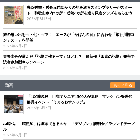
豊臣秀吉・秀長兄弟ゆかりの地を巡るスタンプラリーがスター
ト 和歌山市内5カ所・近畿6カ所を巡り限定グッズをもらおう
2026年8月8日
旅の思い出を五・七・五で！ エースが「かばんの日」に合わせ「旅行川柳コ
ンテスト」を開催
2026年8月7日
東野圭吾が選んだ「記憶に残る一文」はどれ？ 最新作『永遠の記憶』発売で
読者参加型キャンペーン
2026年8月7日
動画
もっと見る
「100歳現役」目指すシニア1500人が集結 マンション管理代
務員イベント「うぇるねすシップ」
2026年8月4日
AI時代、「暗黙知」は継承できるのか 「デジブレ」説明会／ラウンドテーブ
ル
2026年8月3日