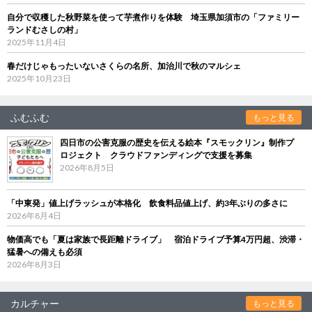
自分で収穫した秋野菜を使って芋煮作りを体験 埼玉県加須市の「ファミリー
ランドむさしの村」
2025年11月4日
春だけじゃもったいないさくらの名所、加治川で秋のマルシェ
2025年10月23日
ふむふむ
もっと見る
四日市の公害克服の歴史を伝える絵本『スモックリン』制作プ
ロジェクト クラウドファンディングで支援を募集
2026年8月5日
「中東発」値上げラッシュが本格化 飲食料品値上げ、約3年ぶりの多さに
2026年8月4日
物価高でも「夏は家族で長距離ドライブ」 宿泊ドライブ予算4万円超、渋滞・
猛暑への備えも必須
2026年8月3日
カルチャー
もっと見る