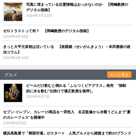
写真に埋まっている位置情報はおっかないのか 【岡嶋教授の
デジタル指南】
2026年7月22日
ゼロトラストって何？ 【岡嶋教授のデジタル指南】
2026年6月18日
きっと大平元首相は泣いている 【政眼鏡（せいがんきょう）－本田雅俊の政
治コラム】
2026年6月10日
グルメ
もっと見る
ビールだけ飲むと倒れる「ふらつくビアグラス」発売 “強制
的に水を飲む”仕掛けで適正飲酒を後押し
2026年8月7日
セブン‐イレブン、カレー15商品を一斉投入 名店監修から冷製うどんまで“夏
のカレーフェス”を開催中
2026年8月6日
横浜高島屋で「韓国市場」がスタート 人気グルメから雑貨まで約30ブランド