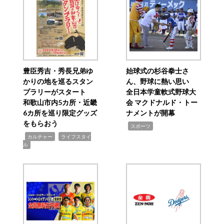
豊臣秀吉・秀長兄弟ゆ
始球式の杉谷拳士さ
かりの地を巡るスタン
ん、野球に熱い思い
プラリーがスタート
全日本学童軟式野球大
和歌山市内5カ所・近畿
会 マクドナルド・トー
6カ所を巡り限定グッズ
ナメントが開幕
をもらおう
,
スポーツ
,
,
カルチャー
ライフスタイ
ル