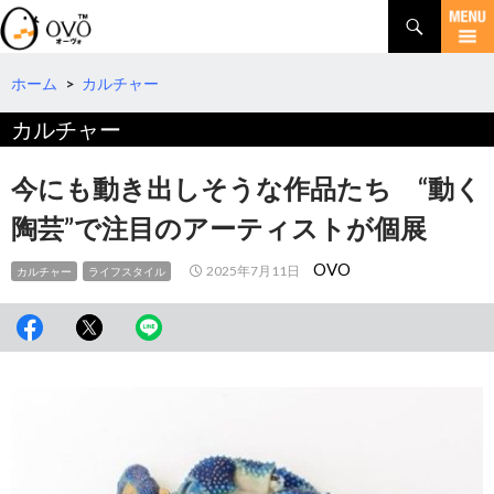
検
索
コ
ン
テ
ホーム
>
カルチャー
ン
カルチャー
ツ
へ
移
今にも動き出しそうな作品たち “動く
動
陶芸”で注目のアーティストが個展
OVO
2025年7月11日
カルチャー
ライフスタイル