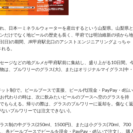
れ、日本一ミネラルウォーターを産出するという山梨県。山梨県
ンだけでなく地ビールの歴史も長く、甲府では明治維新の頃から
3日(日)の期間、JR甲府駅北口のアシストエンジニアリングよっちゃ
される。
セージなどの地グルメが甲府駅前に集結し、盛り上がる10日間。
物は、ブルワリーのグラス(大)、またはオリジナルマイグラス(中
ット制)で。ビールブースで直接、ビール代(現金・PayPay・d払い
う。お代わりの時は、次に飲みたいビールのブースへ空のグラスを持
でもらえる。帰りの際は、グラスのブルワリーに返却を。傷なく
がないブルワリーでは注文できない)。
中グラス(250ml、1500円)、または小グラス(70ml、700
、各ビールブースでビールを現金・PayPay・d払いで注文し、購