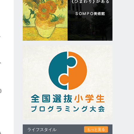
と
地
今
・
)
返
ライフスタイル
もっと見る
入