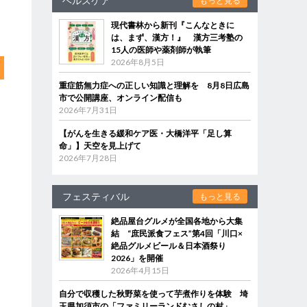
ヘルスケア
もっと見る
現代書林から新刊『こんなときに
は、まず、漢方！』 漢方三考塾の
15人の医師や薬剤師が執筆
2026年8月5日
重症筋無力症への正しい知識と理解を 8月8日広島
市で公開講座、オンライン配信も
2026年7月31日
【がんを生きる緩和ケア医・大橋洋平「足し算
命」】天空を見上げて
2026年7月28日
フェスティバル
もっと見る
絶品屋台グルメが全国各地から大集
結 “庶民派食フェス”第4回「川口×
絶品グルメビール＆日本酒祭り
2026」を開催
2026年4月15日
自分で収穫した秋野菜を使って芋煮作りを体験 埼
玉県加須市の「ファミリーランドむさしの村」