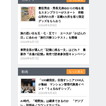
豊臣秀吉・秀長兄弟ゆかりの地を巡
るスタンプラリーがスタート 和歌
山市内5カ所・近畿6カ所を巡り限定
グッズをもらおう
2026年8月8日
旅の思い出を五・七・五で！ エースが「かばんの
日」に合わせ「旅行川柳コンテスト」を開催
2026年8月7日
東野圭吾が選んだ「記憶に残る一文」はどれ？ 最
新作『永遠の記憶』発売で読者参加型キャンペーン
2026年8月7日
動画
もっと見る
「100歳現役」目指すシニア1500人
が集結 マンション管理代務員イベ
ント「うぇるねすシップ」
2026年8月4日
AI時代、「暗黙知」は継承できるのか 「デジブ
レ」説明会／ラウンドテーブル