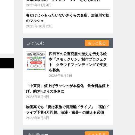
2025年11月4日
春だけじゃもったいないさくらの名所、加治川で秋
のマルシェ
2025年10月23日
ふむふむ
もっと見る
四日市の公害克服の歴史を伝える絵
本『スモックリン』制作プロジェク
ト クラウドファンディングで支援
を募集
2026年8月5日
「中東発」値上げラッシュが本格化 飲食料品値上
げ、約3年ぶりの多さに
2026年8月4日
物価高でも「夏は家族で長距離ドライブ」 宿泊ド
ライブ予算4万円超、渋滞・猛暑への備えも必須
2026年8月3日
カルチャー
もっと見る