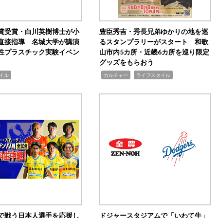
賞受賞・白川英樹博士が小
豊臣秀吉・秀長兄弟ゆかりの地を巡
直接指導 名城大学が講演
るスタンプラリーがスタート 和歌
性プラスチック実験イベン
山市内5カ所・近畿6カ所を巡り限定
グッズをもらおう
,
,
イル
カルチャー
ライフスタイル
で戦う日本人選手を応援し
ドジャースタジアムで「いわて牛」