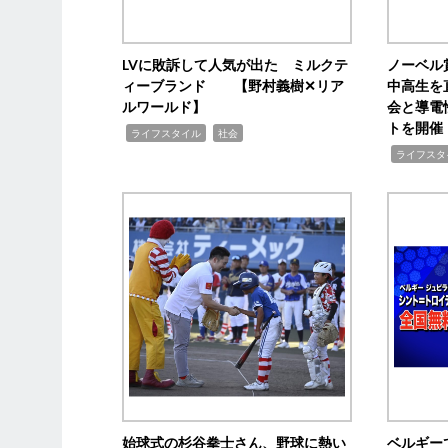
LVに敗訴して人気が出た ミルクテ
ノーベル
ィーブランド 【野村義樹✕リア
中高生を
ルワールド】
会と導電
トを開催
,
,
ライフスタイル
社会
,
ライフスタ
始球式の杉谷拳士さん、野球に熱い
ベルギー