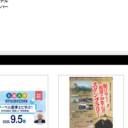
テル
バー