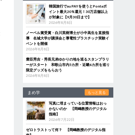
韓国旅行でau PAYを使うとPontaポ
イント最大20％還元！30万店舗以上
が対象に【9月30日まで】
2026年8月8日
ノーベル賞受賞・白川英樹博士が小中高生を直接指
意
導 名城大学が講演会と導電性プラスチック実験イ
ベントを開催
2026年8月8日
す
豊臣秀吉・秀長兄弟ゆかりの地を巡るスタンプラリ
ーがスタート 和歌山市内5カ所・近畿6カ所を巡り
限定グッズをもらおう
2026年8月8日
まめ学
もっと見る
写真に埋まっている位置情報はおっ
かないのか 【岡嶋教授のデジタル
指南】
2026年7月22日
ゼロトラストって何？ 【岡嶋教授のデジタル指