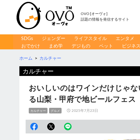
OVO [オーヴォ]
話題の情報を発信するサイト
コンテンツへ移動
検
SDGs
ジェンダー
ライフスタイル
エンタメ
索
おでかけ
まめ学
デジもの
ペット
ビジネ
ホーム
>
カルチャー
カルチャー
おいしいのはワインだけじゃな
る山梨・甲府で地ビールフェス
2025年7月23日
カルチャー
グルメ