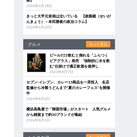
南】
2026年6月18日
きっと大平元首相は泣いている 【政眼鏡（せいが
んきょう）－本田雅俊の政治コラム】
2026年6月10日
グルメ
もっと見る
ビールだけ飲むと倒れる「ふらつく
ビアグラス」発売 “強制的に水を飲
む”仕掛けで適正飲酒を後押し
2026年8月7日
セブン‐イレブン、カレー15商品を一斉投入 名店
監修から冷製うどんまで“夏のカレーフェス”を開催
中
2026年8月6日
横浜高島屋で「韓国市場」がスタート 人気グルメ
から雑貨まで約30ブランドが集結
2026年8月5日