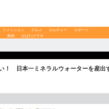
ファッション
グルメ
カルチャー
スポーツ
ス
動画
はばたけラボ
い！ 日本一ミネラルウォーターを産出