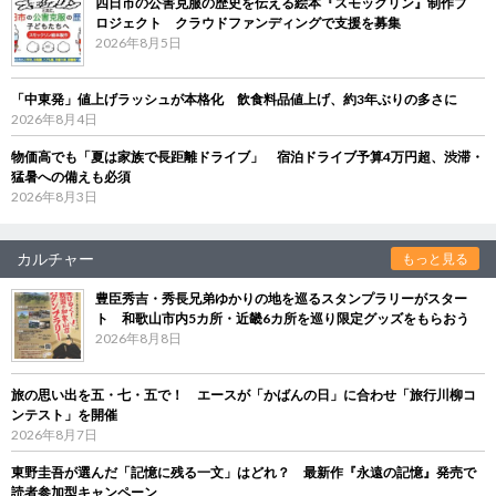
四日市の公害克服の歴史を伝える絵本『スモックリン』制作プ
ロジェクト クラウドファンディングで支援を募集
2026年8月5日
「中東発」値上げラッシュが本格化 飲食料品値上げ、約3年ぶりの多さに
2026年8月4日
物価高でも「夏は家族で長距離ドライブ」 宿泊ドライブ予算4万円超、渋滞・
猛暑への備えも必須
2026年8月3日
カルチャー
もっと見る
豊臣秀吉・秀長兄弟ゆかりの地を巡るスタンプラリーがスター
ト 和歌山市内5カ所・近畿6カ所を巡り限定グッズをもらおう
2026年8月8日
旅の思い出を五・七・五で！ エースが「かばんの日」に合わせ「旅行川柳コ
ンテスト」を開催
2026年8月7日
東野圭吾が選んだ「記憶に残る一文」はどれ？ 最新作『永遠の記憶』発売で
読者参加型キャンペーン