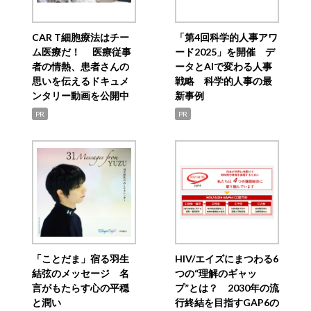
CAR T細胞療法はチー
「第4回科学的人事アワ
ム医療だ！ 医療従事
ード2025」を開催 デ
者の情熱、患者さんの
ータとAIで変わる人事
思いを伝えるドキュメ
戦略 科学的人事の最
ンタリー動画を公開中
新事例
PR
PR
「ことだま」宿る羽生
HIV/エイズにまつわる6
結弦のメッセージ 名
つの“理解のギャッ
言がもたらす心の平穏
プ”とは？ 2030年の流
と潤い
行終結を目指すGAP6の