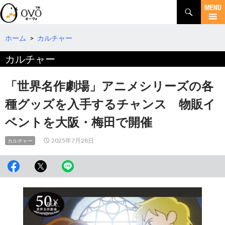
検
索
コ
ン
テ
ホーム
>
カルチャー
ン
カルチャー
ツ
へ
移
「世界名作劇場」アニメシリーズの各
動
種グッズを入手するチャンス 物販イ
ベントを大阪・梅田で開催
2025年7月28日
カルチャー