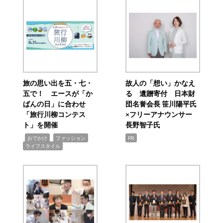
旅の思い出を五・七・
故人の「想い」かなえ
五で！ エースが「か
る 遺贈寄付 日本財
ばんの日」に合わせ
団名誉会長 笹川陽平氏
「旅行川柳コンテス
×フリーアナウンサー
ト」を開催
長野智子氏
,
,
,
おでかけ
ファッション
PR
ライフスタイル