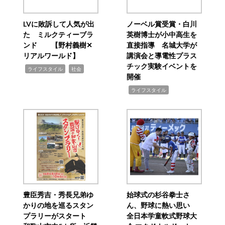
LVに敗訴して人気が出
ノーベル賞受賞・白川
た ミルクティーブラ
英樹博士が小中高生を
ンド 【野村義樹✕
直接指導 名城大学が
リアルワールド】
講演会と導電性プラス
チック実験イベントを
,
,
ライフスタイル
社会
開催
,
ライフスタイル
豊臣秀吉・秀長兄弟ゆ
始球式の杉谷拳士さ
かりの地を巡るスタン
ん、野球に熱い思い
プラリーがスタート
全日本学童軟式野球大