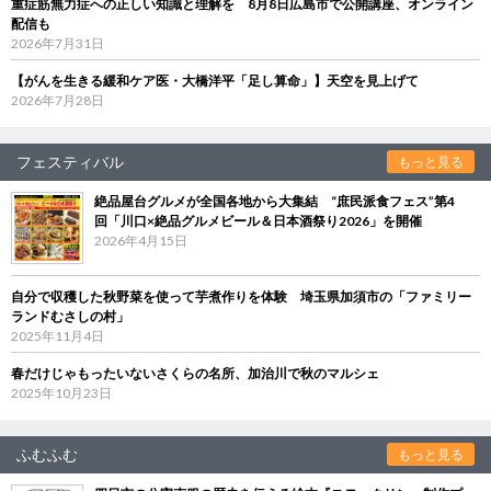
重症筋無力症への正しい知識と理解を 8月8日広島市で公開講座、オンライン
配信も
2026年7月31日
【がんを生きる緩和ケア医・大橋洋平「足し算命」】天空を見上げて
2026年7月28日
フェスティバル
もっと見る
絶品屋台グルメが全国各地から大集結 “庶民派食フェス”第4
回「川口×絶品グルメビール＆日本酒祭り2026」を開催
2026年4月15日
自分で収穫した秋野菜を使って芋煮作りを体験 埼玉県加須市の「ファミリー
ランドむさしの村」
2025年11月4日
春だけじゃもったいないさくらの名所、加治川で秋のマルシェ
2025年10月23日
ふむふむ
もっと見る