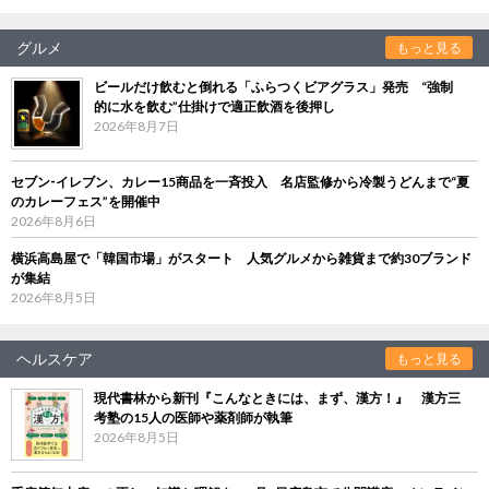
グルメ
もっと見る
ビールだけ飲むと倒れる「ふらつくビアグラス」発売 “強制
的に水を飲む”仕掛けで適正飲酒を後押し
2026年8月7日
セブン‐イレブン、カレー15商品を一斉投入 名店監修から冷製うどんまで“夏
のカレーフェス”を開催中
2026年8月6日
横浜高島屋で「韓国市場」がスタート 人気グルメから雑貨まで約30ブランド
が集結
2026年8月5日
ヘルスケア
もっと見る
現代書林から新刊『こんなときには、まず、漢方！』 漢方三
考塾の15人の医師や薬剤師が執筆
2026年8月5日