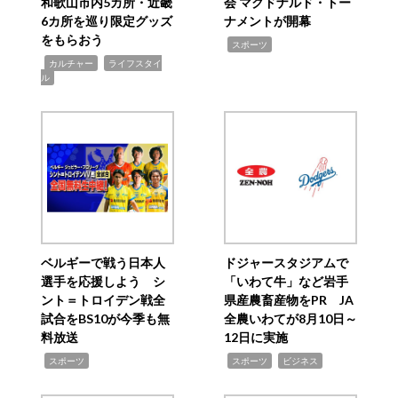
和歌山市内5カ所・近畿
会 マクドナルド・トー
6カ所を巡り限定グッズ
ナメントが開幕
をもらおう
,
スポーツ
,
,
カルチャー
ライフスタイ
ル
ベルギーで戦う日本人
ドジャースタジアムで
選手を応援しよう シ
「いわて牛」など岩手
ント＝トロイデン戦全
県産農畜産物をPR JA
試合をBS10が今季も無
全農いわてが8月10日～
料放送
12日に実施
,
,
,
スポーツ
スポーツ
ビジネス