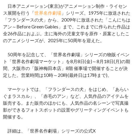
日本アニメーション(東京)がアニメーション制作・ライセン
ス展開を行う「
世界名作劇場
」シリーズ。1975年に放送された
「フランダースの犬」から、2009年に放送された「こんにちは
アン～Before Green Gables」まで、これまでに作られた作品は
全26作品におよぶ。主に海外の児童文学を原作・原案としたこ
のアニメシリーズが、2025年に50周年を迎えた。
50周年を記念して、「世界名作劇場」シリーズの物販イベン
ト「世界名作劇場マーケット」を8月8日(金)～8月18日(月)の期
間、大阪市の「阪神梅田本店」8階 催事場で開催することが決
定した。営業時間は10時～20時(最終日は17時まで)。
マーケットでは、「フランダースの犬」をはじめ、「あらい
ぐまラスカル」、「赤毛のアン」など、人気作品のアイテムを
販売する。また販売のほかにも、人気作品の名シーンで写真撮
影ができるフォトスポットの設置やグリーティングイベントも
開催する。
詳細は、「世界名作劇場」シリーズの公式X