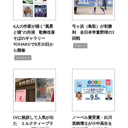
6人の作家が描く“風景
弓ヶ浜（鳥取）が初勝
と猫”の共演 歌舞伎座
利 全日本学童野球の1
そばのギャラリー
回戦
YOHAKUで8月20日か
,
スポーツ
ら開催
,
カルチャー
LVに敗訴して人気が出
ノーベル賞受賞・白川
た ミルクティーブラ
英樹博士が小中高生を