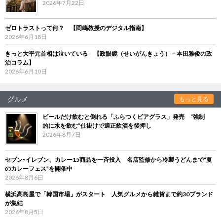
2026年7月22日
ゼロトラストって何？ 【岡嶋教授のデジタル指南】
2026年6月18日
きっと大平元首相は泣いている 【政眼鏡（せいがんきょう）－本田雅俊の政
治コラム】
2026年6月10日
グルメ
もっと見る
ビールだけ飲むと倒れる「ふらつくビアグラス」発売 “強制
的に水を飲む”仕掛けで適正飲酒を後押し
2026年8月7日
セブン‐イレブン、カレー15商品を一斉投入 名店監修から冷製うどんまで“夏
のカレーフェス”を開催中
2026年8月6日
横浜高島屋で「韓国市場」がスタート 人気グルメから雑貨まで約30ブランド
が集結
2026年8月5日