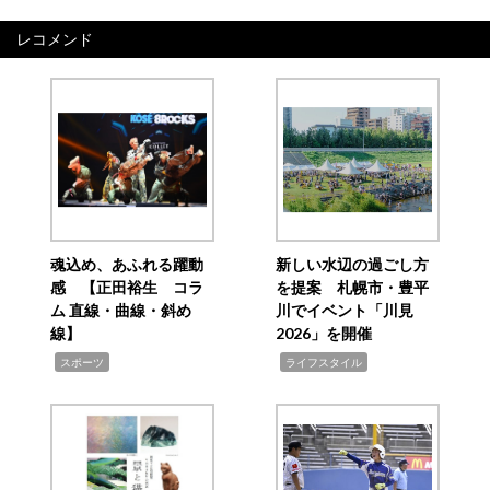
レコメンド
魂込め、あふれる躍動
新しい水辺の過ごし方
感 【正田裕生 コラ
を提案 札幌市・豊平
ム 直線・曲線・斜め
川でイベント「川見
線】
2026」を開催
,
,
スポーツ
ライフスタイル