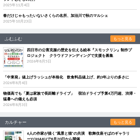
2025年11月4日
春だけじゃもったいないさくらの名所、加治川で秋のマルシェ
2025年10月23日
ふむふむ
もっと見る
四日市の公害克服の歴史を伝える絵本『スモックリン』制作プ
ロジェクト クラウドファンディングで支援を募集
2026年8月5日
「中東発」値上げラッシュが本格化 飲食料品値上げ、約3年ぶりの多さに
2026年8月4日
物価高でも「夏は家族で長距離ドライブ」 宿泊ドライブ予算4万円超、渋滞・
猛暑への備えも必須
2026年8月3日
カルチャー
もっと見る
6人の作家が描く“風景と猫”の共演 歌舞伎座そばのギャラリ
ーYOHAKUで8月20日から開催