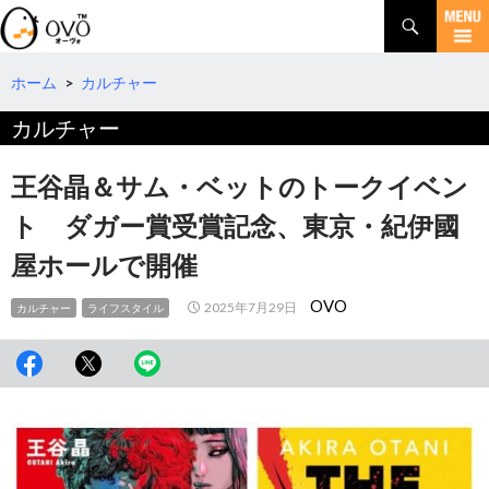
検
索
コ
ン
テ
ホーム
>
カルチャー
ン
カルチャー
ツ
へ
移
王谷晶＆サム・ベットのトークイベン
動
ト ダガー賞受賞記念、東京・紀伊國
屋ホールで開催
OVO
2025年7月29日
カルチャー
ライフスタイル