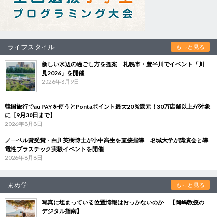
ライフスタイル
もっと見る
新しい水辺の過ごし方を提案 札幌市・豊平川でイベント「川
見2026」を開催
2026年8月9日
韓国旅行でau PAYを使うとPontaポイント最大20％還元！30万店舗以上が対象
に【9月30日まで】
2026年8月8日
ノーベル賞受賞・白川英樹博士が小中高生を直接指導 名城大学が講演会と導
電性プラスチック実験イベントを開催
2026年8月8日
まめ学
もっと見る
写真に埋まっている位置情報はおっかないのか 【岡嶋教授の
デジタル指南】