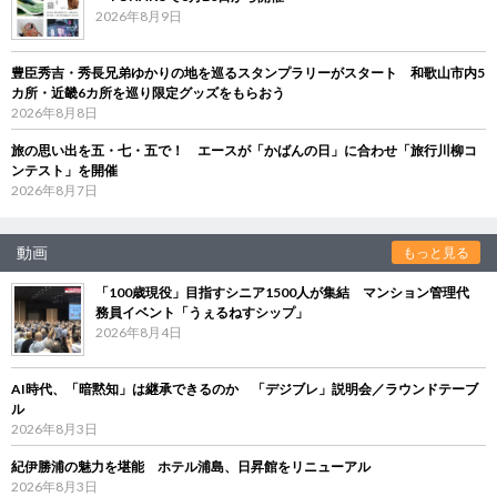
2026年8月9日
豊臣秀吉・秀長兄弟ゆかりの地を巡るスタンプラリーがスタート 和歌山市内5
カ所・近畿6カ所を巡り限定グッズをもらおう
2026年8月8日
旅の思い出を五・七・五で！ エースが「かばんの日」に合わせ「旅行川柳コ
ンテスト」を開催
2026年8月7日
動画
もっと見る
「100歳現役」目指すシニア1500人が集結 マンション管理代
務員イベント「うぇるねすシップ」
2026年8月4日
AI時代、「暗黙知」は継承できるのか 「デジブレ」説明会／ラウンドテーブ
ル
2026年8月3日
紀伊勝浦の魅力を堪能 ホテル浦島、日昇館をリニューアル
2026年8月3日