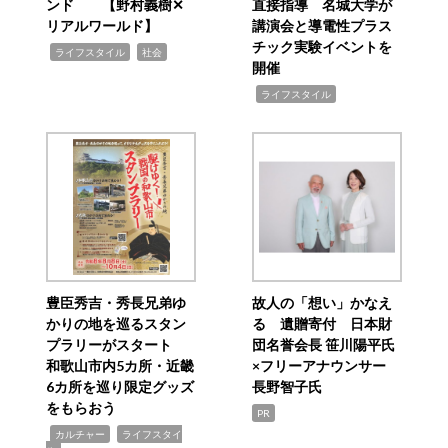
ンド 【野村義樹✕
直接指導 名城大学が
リアルワールド】
講演会と導電性プラス
チック実験イベントを
,
,
ライフスタイル
社会
開催
,
ライフスタイル
豊臣秀吉・秀長兄弟ゆ
故人の「想い」かなえ
かりの地を巡るスタン
る 遺贈寄付 日本財
プラリーがスタート
団名誉会長 笹川陽平氏
和歌山市内5カ所・近畿
×フリーアナウンサー
6カ所を巡り限定グッズ
長野智子氏
をもらおう
PR
,
,
カルチャー
ライフスタイ