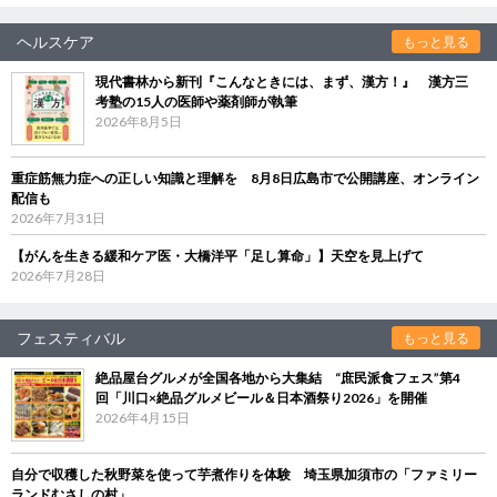
ヘルスケア
もっと見る
現代書林から新刊『こんなときには、まず、漢方！』 漢方三
考塾の15人の医師や薬剤師が執筆
2026年8月5日
重症筋無力症への正しい知識と理解を 8月8日広島市で公開講座、オンライン
配信も
2026年7月31日
【がんを生きる緩和ケア医・大橋洋平「足し算命」】天空を見上げて
2026年7月28日
フェスティバル
もっと見る
絶品屋台グルメが全国各地から大集結 “庶民派食フェス”第4
回「川口×絶品グルメビール＆日本酒祭り2026」を開催
2026年4月15日
自分で収穫した秋野菜を使って芋煮作りを体験 埼玉県加須市の「ファミリー
ランドむさしの村」