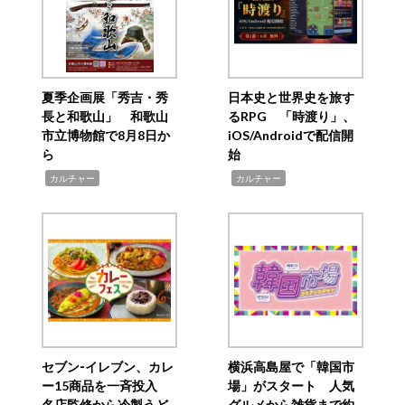
夏季企画展「秀吉・秀
日本史と世界史を旅す
長と和歌山」 和歌山
るRPG 「時渡り」、
市立博物館で8月8日か
iOS/Androidで配信開
ら
始
,
,
カルチャー
カルチャー
セブン‐イレブン、カレ
横浜高島屋で「韓国市
ー15商品を一斉投入
場」がスタート 人気
名店監修から冷製うど
グルメから雑貨まで約