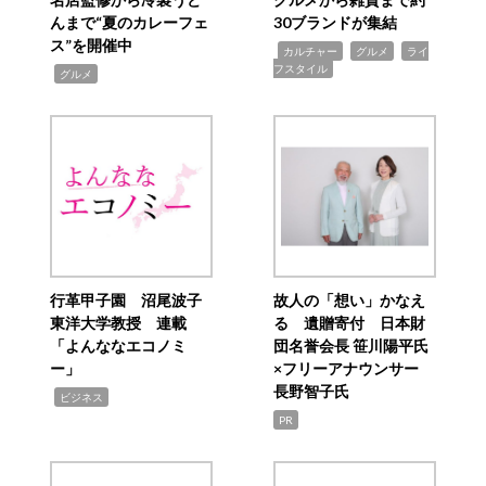
んまで“夏のカレーフェ
30ブランドが集結
ス”を開催中
,
,
,
カルチャー
グルメ
ライ
フスタイル
,
グルメ
行革甲子園 沼尾波子
故人の「想い」かなえ
東洋大学教授 連載
る 遺贈寄付 日本財
「よんななエコノミ
団名誉会長 笹川陽平氏
ー」
×フリーアナウンサー
長野智子氏
,
ビジネス
PR