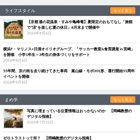
ライフスタイル
もっと見る
【京都 湯の花温泉・すみや亀峰菴】夏限定のおもてなし「旅館
で“涼”を楽しむ夏の休日」8月末まで開催中
2026年8月6日
横浜F・マリノス×日清オイリオグループ、「サッカー教室&食育講座 in 宮崎」
を開催 小学1年生～3年生の身体づくりをサポート
2026年8月6日
55年間、京の街を走り続けてきた車両 嵐山線・モボ301形、運行開始55周年
イベントを開催
2026年8月6日
まめ学
もっと見る
写真に埋まっている位置情報はおっかないのか 【岡嶋教授の
デジタル指南】
2026年7月22日
ゼロトラストって何？ 【岡嶋教授のデジタル指南】