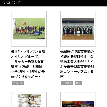
レコメンド
横浜F・マリノス×日清
先端技術で園芸農業の
オイリオグループ、
持続的発展目指す 久
「サッカー教室&食育
留米工業大学が「ふく
講座 in 宮崎」を開催
おか未来型園芸農業創
小学1年生～3年生の身
出コンソーシアム」参
体づくりをサポート
画
,
,
,
スポーツ
ビジネス
社会