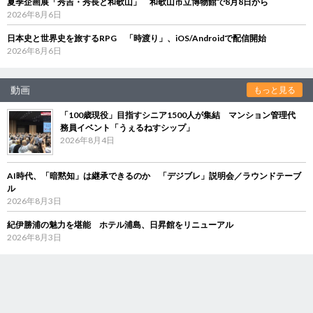
夏季企画展「秀吉・秀長と和歌山」 和歌山市立博物館で8月8日から
2026年8月6日
日本史と世界史を旅するRPG 「時渡り」、iOS/Androidで配信開始
2026年8月6日
動画
もっと見る
「100歳現役」目指すシニア1500人が集結 マンション管理代
務員イベント「うぇるねすシップ」
2026年8月4日
AI時代、「暗黙知」は継承できるのか 「デジブレ」説明会／ラウンドテーブ
ル
2026年8月3日
紀伊勝浦の魅力を堪能 ホテル浦島、日昇館をリニューアル
2026年8月3日