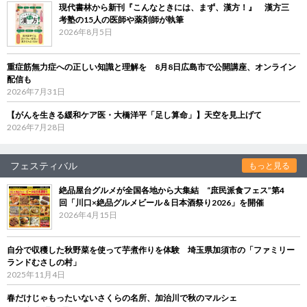
現代書林から新刊『こんなときには、まず、漢方！』 漢方三
考塾の15人の医師や薬剤師が執筆
2026年8月5日
重症筋無力症への正しい知識と理解を 8月8日広島市で公開講座、オンライン
配信も
2026年7月31日
【がんを生きる緩和ケア医・大橋洋平「足し算命」】天空を見上げて
2026年7月28日
フェスティバル
もっと見る
絶品屋台グルメが全国各地から大集結 “庶民派食フェス”第4
回「川口×絶品グルメビール＆日本酒祭り2026」を開催
2026年4月15日
自分で収穫した秋野菜を使って芋煮作りを体験 埼玉県加須市の「ファミリー
ランドむさしの村」
2025年11月4日
春だけじゃもったいないさくらの名所、加治川で秋のマルシェ