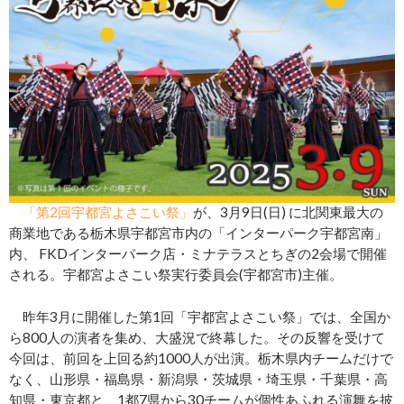
「第2回宇都宮よさこい祭」
が、3月9日(日) に北関東最大の
商業地である栃木県宇都宮市内の「インターパーク宇都宮南」
内、 FKDインターパーク店・ミナテラスとちぎの2会場で開催
される。宇都宮よさこい祭実行委員会(宇都宮市)主催。
昨年3月に開催した第1回「宇都宮よさこい祭」では、全国か
ら800人の演者を集め、大盛況で終幕した。その反響を受けて
今回は、前回を上回る約1000人が出演。栃木県内チームだけで
なく、山形県・福島県・新潟県・茨城県・埼玉県・千葉県・高
知県・東京都と、1都7県から30チームが個性あふれる演舞を披