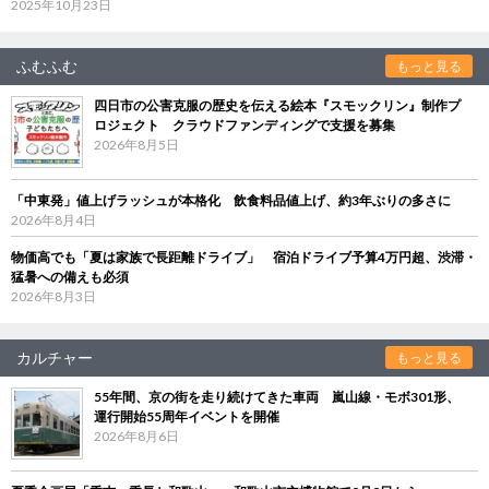
2025年10月23日
ふむふむ
もっと見る
四日市の公害克服の歴史を伝える絵本『スモックリン』制作プ
ロジェクト クラウドファンディングで支援を募集
2026年8月5日
「中東発」値上げラッシュが本格化 飲食料品値上げ、約3年ぶりの多さに
2026年8月4日
物価高でも「夏は家族で長距離ドライブ」 宿泊ドライブ予算4万円超、渋滞・
猛暑への備えも必須
2026年8月3日
カルチャー
もっと見る
55年間、京の街を走り続けてきた車両 嵐山線・モボ301形、
運行開始55周年イベントを開催
2026年8月6日