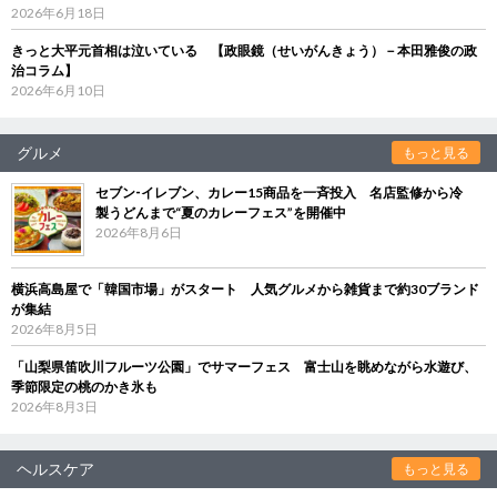
2026年6月18日
きっと大平元首相は泣いている 【政眼鏡（せいがんきょう）－本田雅俊の政
治コラム】
2026年6月10日
グルメ
もっと見る
セブン‐イレブン、カレー15商品を一斉投入 名店監修から冷
製うどんまで“夏のカレーフェス”を開催中
2026年8月6日
横浜高島屋で「韓国市場」がスタート 人気グルメから雑貨まで約30ブランド
が集結
2026年8月5日
「山梨県笛吹川フルーツ公園」でサマーフェス 富士山を眺めながら水遊び、
季節限定の桃のかき氷も
2026年8月3日
ヘルスケア
もっと見る