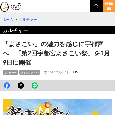
検
索
コ
ン
テ
ホーム
>
カルチャー
ン
カルチャー
ツ
へ
移
「よさこい」の魅力を感じに宇都宮
動
へ 「第2回宇都宮よさこい祭」を3月
9日に開催
OVO
2025年2月15日
カルチャー
ライフスタイル