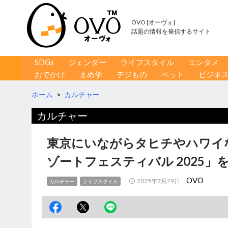
OVO [オーヴォ]
話題の情報を発信するサイト
コンテンツへ移動
検
SDGs
ジェンダー
ライフスタイル
エンタメ
索
おでかけ
まめ学
デジもの
ペット
ビジネ
ホーム
>
カルチャー
カルチャー
東京にいながらタヒチやハワイ
ゾートフェスティバル 2025」
OVO
2025年7月29日
カルチャー
ライフスタイル