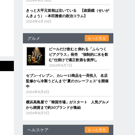
2026年6月18日
きっと大平元首相は泣いている 【政眼鏡（せいが
んきょう）－本田雅俊の政治コラム】
2026年6月10日
グルメ
もっと見る
ビールだけ飲むと倒れる「ふらつく
ビアグラス」発売 “強制的に水を飲
む”仕掛けで適正飲酒を後押し
2026年8月7日
セブン‐イレブン、カレー15商品を一斉投入 名店
監修から冷製うどんまで“夏のカレーフェス”を開催
中
2026年8月6日
横浜高島屋で「韓国市場」がスタート 人気グルメ
から雑貨まで約30ブランドが集結
2026年8月5日
ヘルスケア
もっと見る