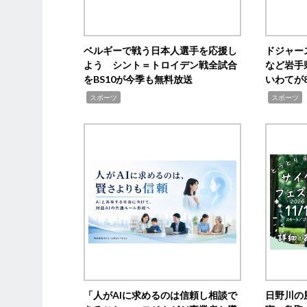
ベルギーで戦う日本人選手を応援し
ドジャー
よう シント＝トロイデン戦全試合
など岩手
をBS10が今季も無料放送
いわてが8
,
,
,
スポーツ
スポーツ
「人がAIに求めるのは信頼し相談で
日野川の