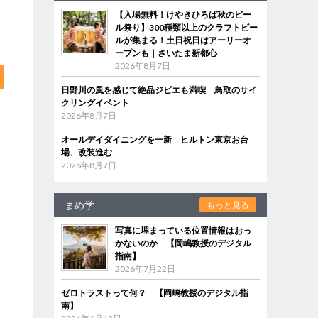
【入場無料！けやきひろば秋のビー
ル祭り】300種類以上のクラフトビー
ルが集まる！土日祝日はアーリーオ
ープンも｜さいたま新都心
2026年8月7日
日野川の風を感じて絶品ジビエも満喫 鳥取のサイ
クリングイベント
2026年8月7日
オールデイダイニングを一新 ヒルトン東京お台
場、改装進む
2026年8月7日
まめ学
もっと見る
写真に埋まっている位置情報はおっ
かないのか 【岡嶋教授のデジタル
指南】
2026年7月22日
ゼロトラストって何？ 【岡嶋教授のデジタル指
南】