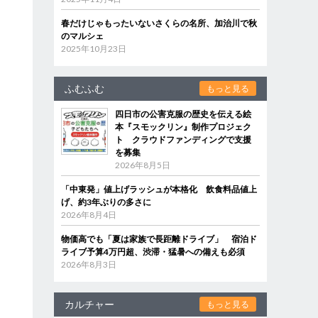
春だけじゃもったいないさくらの名所、加治川で秋
のマルシェ
2025年10月23日
ふむふむ
もっと見る
四日市の公害克服の歴史を伝える絵
本『スモックリン』制作プロジェク
ト クラウドファンディングで支援
を募集
2026年8月5日
「中東発」値上げラッシュが本格化 飲食料品値上
げ、約3年ぶりの多さに
2026年8月4日
物価高でも「夏は家族で長距離ドライブ」 宿泊ド
ライブ予算4万円超、渋滞・猛暑への備えも必須
2026年8月3日
カルチャー
もっと見る