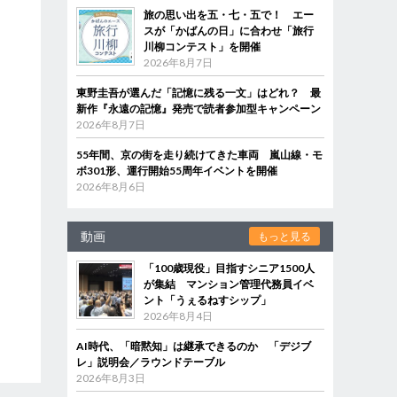
旅の思い出を五・七・五で！ エー
スが「かばんの日」に合わせ「旅行
川柳コンテスト」を開催
2026年8月7日
東野圭吾が選んだ「記憶に残る一文」はどれ？ 最
新作『永遠の記憶』発売で読者参加型キャンペーン
2026年8月7日
55年間、京の街を走り続けてきた車両 嵐山線・モ
ボ301形、運行開始55周年イベントを開催
2026年8月6日
動画
もっと見る
「100歳現役」目指すシニア1500人
が集結 マンション管理代務員イベ
ント「うぇるねすシップ」
2026年8月4日
AI時代、「暗黙知」は継承できるのか 「デジブ
レ」説明会／ラウンドテーブル
2026年8月3日