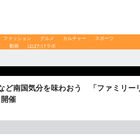
ファッション
グルメ
カルチャー
スポーツ
ス
動画
はばたけラボ
など南国気分を味わおう 「ファミリー
を開催