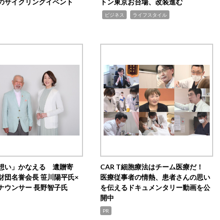
のサイクリングイベント
トン東京お台場、改装進む
,
,
ビジネス
ライフスタイル
想い」かなえる 遺贈寄
CAR T細胞療法はチーム医療だ！
財団名誉会長 笹川陽平氏×
医療従事者の情熱、患者さんの思い
ナウンサー 長野智子氏
を伝えるドキュメンタリー動画を公
開中
PR