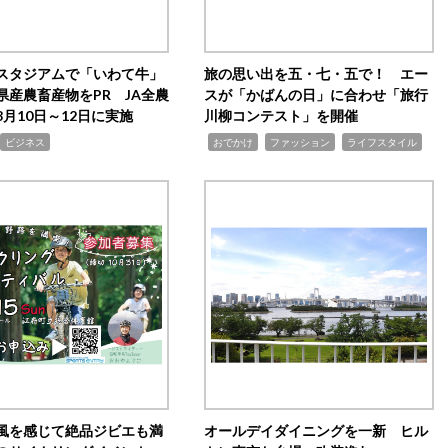
スタジアムで「いわて牛」
旅の思い出を五・七・五で！ エー
県産農畜産物をPR JA全農
スが「かばんの日」に合わせ「旅行
月10日～12日に実施
川柳コンテスト」を開催
,
,
,
ビジネス
おでかけ
ファッション
ライフスタイル
風を感じて絶品ジビエも満
オールデイダイニングを一新 ヒル