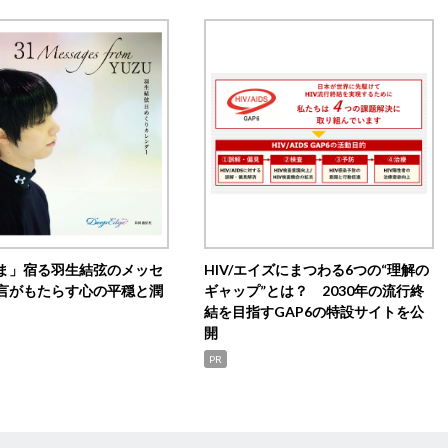
ま」宿る羽生結弦のメッセ
HIV/エイズにまつわる6つの“理解の
言がもたらす心の平穏と潤
ギャップ”とは？ 2030年の流行終
結を目指すGAP6の特設サイトを公
開
PR