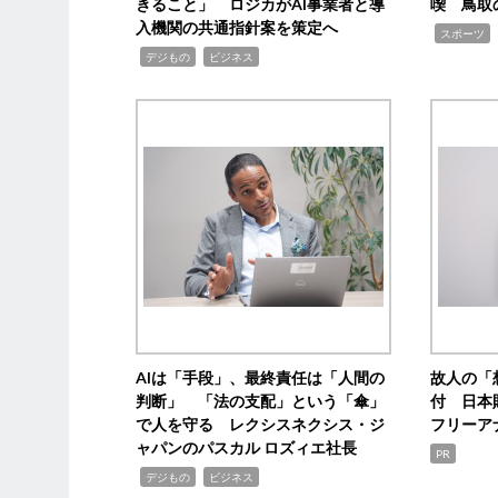
きること」 ロジカがAI事業者と導
喫 鳥取
入機関の共通指針案を策定へ
,
スポーツ
,
,
デジもの
ビジネス
AIは「手段」、最終責任は「人間の
故人の「
判断」 「法の支配」という「傘」
付 日本
で人を守る レクシスネクシス・ジ
フリーア
ャパンのパスカル ロズィエ社長
PR
,
,
デジもの
ビジネス