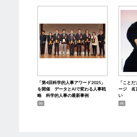
「第4回科学的人事アワード2025」
「ことだ
を開催 データとAIで変わる人事戦
ージ 名
略 科学的人事の最新事例
い
PR
PR