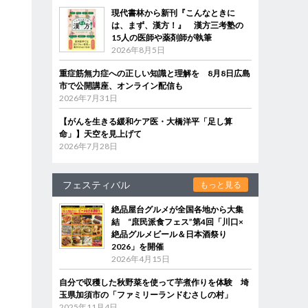
現代書林から新刊『こんなときに
は、まず、漢方！』 漢方三考塾の
15人の医師や薬剤師が執筆
2026年8月5日
重症筋無力症への正しい知識と理解を 8月8日広島
市で公開講座、オンライン配信も
2026年7月31日
【がんを生きる緩和ケア医・大橋洋平「足し算
命」】天空を見上げて
2026年7月28日
フェスティバル
もっと見る
絶品屋台グルメが全国各地から大集
結 “庶民派食フェス”第4回「川口×
絶品グルメビール＆日本酒祭り
2026」を開催
2026年4月15日
自分で収穫した秋野菜を使って芋煮作りを体験 埼
玉県加須市の「ファミリーランドむさしの村」
2025年11月4日