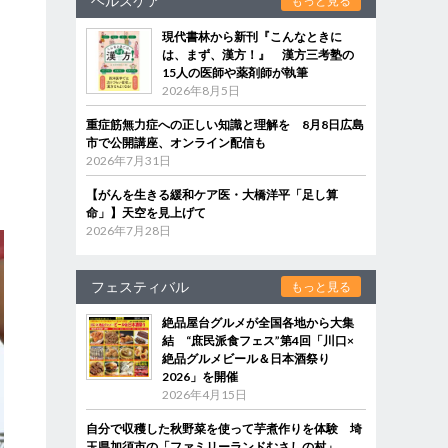
ヘルスケア
もっと見る
現代書林から新刊『こんなときに
は、まず、漢方！』 漢方三考塾の
15人の医師や薬剤師が執筆
2026年8月5日
た
重症筋無力症への正しい知識と理解を 8月8日広島
市で公開講座、オンライン配信も
と
2026年7月31日
【がんを生きる緩和ケア医・大橋洋平「足し算
命」】天空を見上げて
2026年7月28日
フェスティバル
もっと見る
絶品屋台グルメが全国各地から大集
結 “庶民派食フェス”第4回「川口×
絶品グルメビール＆日本酒祭り
2026」を開催
2026年4月15日
自分で収穫した秋野菜を使って芋煮作りを体験 埼
玉県加須市の「ファミリーランドむさしの村」