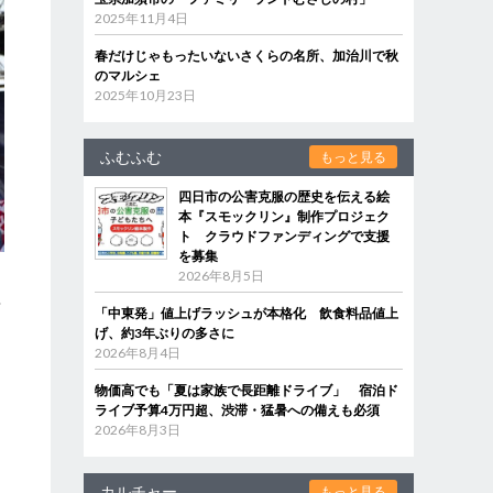
2025年11月4日
春だけじゃもったいないさくらの名所、加治川で秋
のマルシェ
2025年10月23日
ふむふむ
もっと見る
四日市の公害克服の歴史を伝える絵
本『スモックリン』制作プロジェク
ト クラウドファンディングで支援
を募集
2026年8月5日
や
「中東発」値上げラッシュが本格化 飲食料品値上
げ、約3年ぶりの多さに
2026年8月4日
物価高でも「夏は家族で長距離ドライブ」 宿泊ド
ライブ予算4万円超、渋滞・猛暑への備えも必須
2026年8月3日
カルチャー
もっと見る