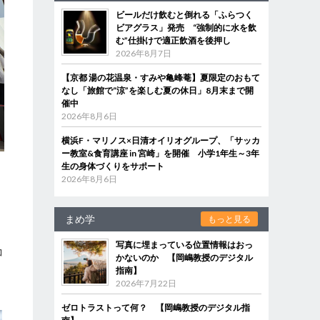
ビールだけ飲むと倒れる「ふらつく
ビアグラス」発売 “強制的に水を飲
む”仕掛けで適正飲酒を後押し
2026年8月7日
【京都 湯の花温泉・すみや亀峰菴】夏限定のおもて
なし「旅館で“涼”を楽しむ夏の休日」8月末まで開
催中
2026年8月6日
横浜F・マリノス×日清オイリオグループ、「サッカ
ー教室&食育講座 in 宮崎」を開催 小学1年生～3年
生の身体づくりをサポート
2026年8月6日
まめ学
もっと見る
写真に埋まっている位置情報はおっ
コ
かないのか 【岡嶋教授のデジタル
指南】
2026年7月22日
ゼロトラストって何？ 【岡嶋教授のデジタル指