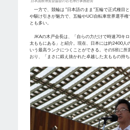
日本国際博覧会協会の石毛博行事務総長
一方で、競輪は “日本語のまま”五輪で正式種目と
や駆け引きが魅力で、五輪やUCI自転車世界選手
とも多い。
JKAの木戸会長は、「自らの力だけで時速70キ
太ももにある」と紹介。現在、日本には約2400人
いう最高ランクにつくことができる。そのS班に所
おり、「まさに鍛え抜かれた卓越した太ももの持ち