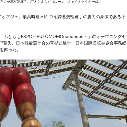
。中央が真杉匠選手。巨大な太ももバルーン、ミャクミャクと一緒に
”オブジェ。最高時速70キロを誇る競輪選手の脚力の象徴である下
とももEXPO～FUTOMOMOoooooooo～」のオープニングセ
木戸寛氏、日本競輪選手会の真杉匠選手、日本国際博覧会協会事務総
を飾った。