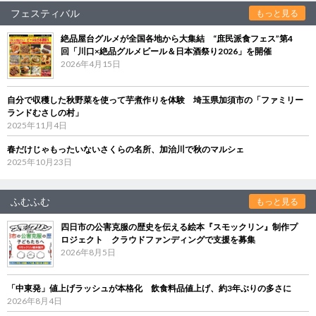
フェスティバル
もっと見る
絶品屋台グルメが全国各地から大集結 “庶民派食フェス”第4
回「川口×絶品グルメビール＆日本酒祭り2026」を開催
2026年4月15日
自分で収穫した秋野菜を使って芋煮作りを体験 埼玉県加須市の「ファミリー
ランドむさしの村」
2025年11月4日
春だけじゃもったいないさくらの名所、加治川で秋のマルシェ
2025年10月23日
ふむふむ
もっと見る
四日市の公害克服の歴史を伝える絵本『スモックリン』制作プ
ロジェクト クラウドファンディングで支援を募集
2026年8月5日
「中東発」値上げラッシュが本格化 飲食料品値上げ、約3年ぶりの多さに
2026年8月4日