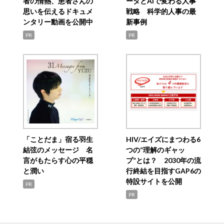
者の情熱、患者さんの
ータとAIで変わる人事
思いを伝えるドキュメ
戦略 科学的人事の最
ンタリー動画を公開中
新事例
PR
PR
「ことだま」宿る羽生
HIV/エイズにまつわる6
結弦のメッセージ 名
つの“理解のギャッ
言がもたらす心の平穏
プ”とは？ 2030年の流
と潤い
行終結を目指すGAP6の
特設サイトを公開
PR
PR