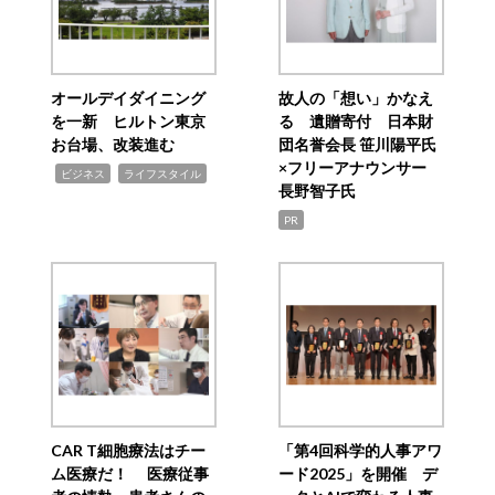
オールデイダイニング
故人の「想い」かなえ
を一新 ヒルトン東京
る 遺贈寄付 日本財
お台場、改装進む
団名誉会長 笹川陽平氏
×フリーアナウンサー
,
,
ビジネス
ライフスタイル
長野智子氏
PR
CAR T細胞療法はチー
「第4回科学的人事アワ
ム医療だ！ 医療従事
ード2025」を開催 デ