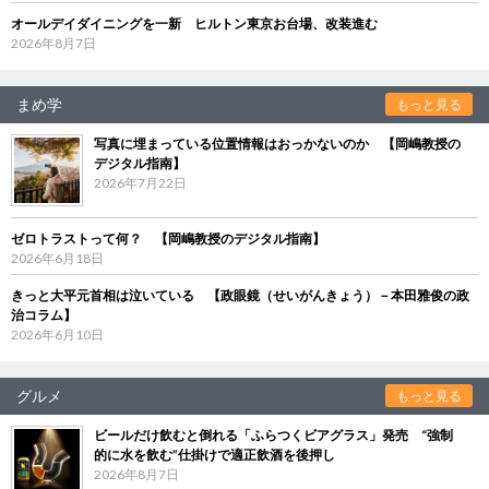
オールデイダイニングを一新 ヒルトン東京お台場、改装進む
2026年8月7日
まめ学
もっと見る
写真に埋まっている位置情報はおっかないのか 【岡嶋教授の
デジタル指南】
2026年7月22日
ゼロトラストって何？ 【岡嶋教授のデジタル指南】
2026年6月18日
きっと大平元首相は泣いている 【政眼鏡（せいがんきょう）－本田雅俊の政
治コラム】
2026年6月10日
グルメ
もっと見る
ビールだけ飲むと倒れる「ふらつくビアグラス」発売 “強制
的に水を飲む”仕掛けで適正飲酒を後押し
2026年8月7日