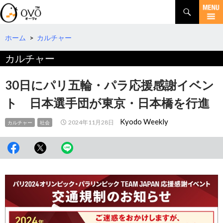
検
索
コ
ン
テ
ホーム
>
カルチャー
ン
カルチャー
ツ
へ
移
30日にパリ五輪・パラ応援感謝イベン
動
ト 日本選手団が東京・日本橋を行進
Kyodo Weekly
2024年11月28日
カルチャー
社会