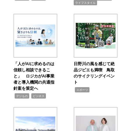
ライフスタイル
「人がAIに求めるのは
日野川の風を感じて絶
信頼し相談できるこ
品ジビエも満喫 鳥取
と」 ロジカがAI事業
のサイクリングイベン
者と導入機関の共通指
ト
針案を策定へ
,
スポーツ
,
,
デジもの
ビジネス