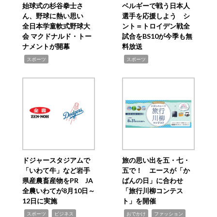
始球式の杉谷拳士さ
ベルギーで戦う日本人
ん、野球に熱い思い
選手を応援しよう シ
全日本学童軟式野球大
ント＝トロイデン戦全
会 マクドナルド・トー
試合をBS10が今季も無
ナメントが開幕
料放送
,
,
スポーツ
スポーツ
ドジャースタジアムで
旅の思い出を五・七・
「いわて牛」など岩手
五で！ エースが「か
県産農畜産物をPR JA
ばんの日」に合わせ
全農いわてが8月10日～
「旅行川柳コンテス
12日に実施
ト」を開催
,
,
,
,
,
スポーツ
ビジネス
おでかけ
ファッション