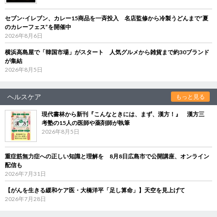
セブン‐イレブン、カレー15商品を一斉投入 名店監修から冷製うどんまで“夏
のカレーフェス”を開催中
2026年8月6日
横浜高島屋で「韓国市場」がスタート 人気グルメから雑貨まで約30ブランド
が集結
2026年8月5日
ヘルスケア
もっと見る
現代書林から新刊『こんなときには、まず、漢方！』 漢方三
考塾の15人の医師や薬剤師が執筆
2026年8月5日
重症筋無力症への正しい知識と理解を 8月8日広島市で公開講座、オンライン
配信も
2026年7月31日
【がんを生きる緩和ケア医・大橋洋平「足し算命」】天空を見上げて
2026年7月28日