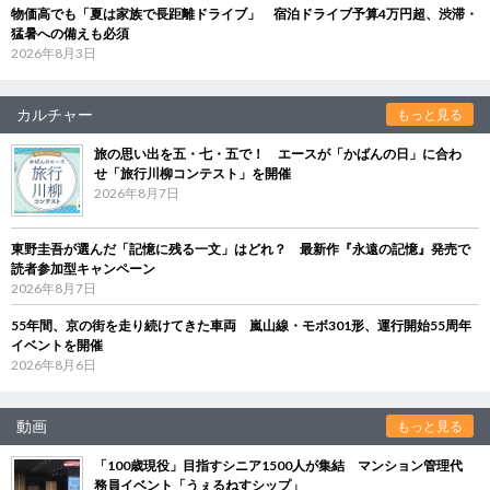
物価高でも「夏は家族で長距離ドライブ」 宿泊ドライブ予算4万円超、渋滞・
猛暑への備えも必須
2026年8月3日
カルチャー
もっと見る
旅の思い出を五・七・五で！ エースが「かばんの日」に合わ
せ「旅行川柳コンテスト」を開催
2026年8月7日
東野圭吾が選んだ「記憶に残る一文」はどれ？ 最新作『永遠の記憶』発売で
読者参加型キャンペーン
2026年8月7日
55年間、京の街を走り続けてきた車両 嵐山線・モボ301形、運行開始55周年
イベントを開催
2026年8月6日
動画
もっと見る
「100歳現役」目指すシニア1500人が集結 マンション管理代
務員イベント「うぇるねすシップ」