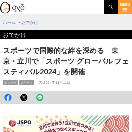
検
索
コ
ン
テ
ホーム
>
おでかけ
ン
おでかけ
ツ
へ
移
スポーツで国際的な絆を深める 東
動
京・立川で「スポーツ グローバル フェ
スティバル2024」を開催
2024年11月11日
おでかけ
スポーツ