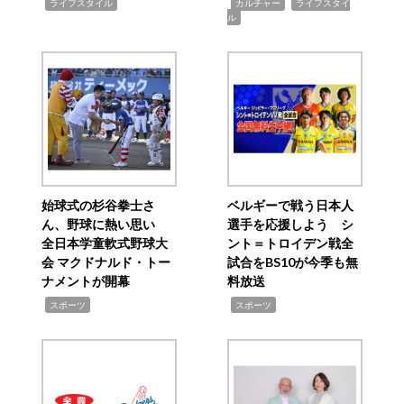
,
,
,
ライフスタイル
カルチャー
ライフスタイ
ル
始球式の杉谷拳士さ
ベルギーで戦う日本人
ん、野球に熱い思い
選手を応援しよう シ
全日本学童軟式野球大
ント＝トロイデン戦全
会 マクドナルド・トー
試合をBS10が今季も無
ナメントが開幕
料放送
,
,
スポーツ
スポーツ