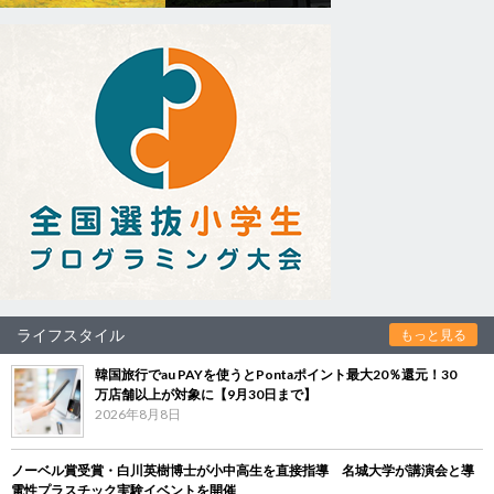
ライフスタイル
もっと見る
韓国旅行でau PAYを使うとPontaポイント最大20％還元！30
万店舗以上が対象に【9月30日まで】
2026年8月8日
ノーベル賞受賞・白川英樹博士が小中高生を直接指導 名城大学が講演会と導
電性プラスチック実験イベントを開催