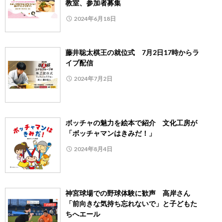
教室、参加者募集
2024年6月18日
藤井聡太棋王の就位式 7月2日17時からラ
イブ配信
2024年7月2日
ボッチャの魅力を絵本で紹介 文化工房が
「ボッチャマンはきみだ！」
2024年8月4日
神宮球場での野球体験に歓声 高岸さん
「前向きな気持ち忘れないで」と子どもた
ちへエール