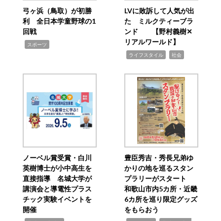
弓ヶ浜（鳥取）が初勝
LVに敗訴して人気が出
利 全日本学童野球の1
た ミルクティーブラ
回戦
ンド 【野村義樹✕
リアルワールド】
,
スポーツ
,
,
ライフスタイル
社会
ノーベル賞受賞・白川
豊臣秀吉・秀長兄弟ゆ
英樹博士が小中高生を
かりの地を巡るスタン
直接指導 名城大学が
プラリーがスタート
講演会と導電性プラス
和歌山市内5カ所・近畿
チック実験イベントを
6カ所を巡り限定グッズ
開催
をもらおう