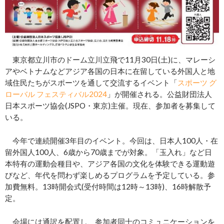
東京都立川市のドーム立川立飛で11月30日(土)に、マレーシ
アやベトナムなどアジア各国の日本に在留している外国人と地
域住民たちがスポーツを通して交流するイベント「
スポーツ グ
ローバル フェスティバル2024
」が開催される。公益財団法人
日本スポーツ協会(JSPO・東京)主催。現在、参加者を募集して
いる。
今年で連続開催3年目のイベント。今回は、日本人100人・在
留外国人100人、6歳から70歳までが対象。「玉入れ」など日
本特有の運動会種目や、アジア各国の文化を体験できる運動遊
びなど、年代を問わず楽しめるプログラムを予定している。参
加費無料。13時開会式(受付時間は12時～13時)、16時解散予
定。
会場には通訳を配置し、参加者同士のコミュニケーションを