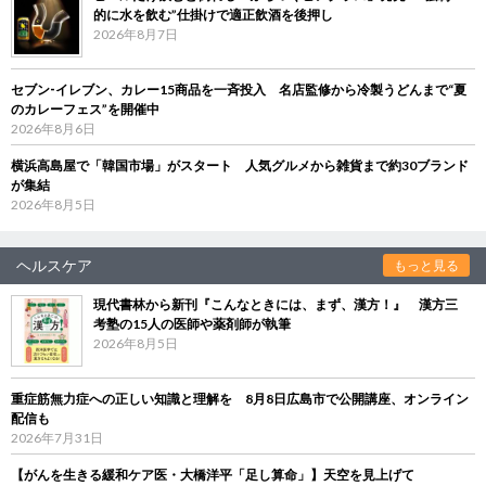
的に水を飲む”仕掛けで適正飲酒を後押し
2026年8月7日
セブン‐イレブン、カレー15商品を一斉投入 名店監修から冷製うどんまで“夏
のカレーフェス”を開催中
2026年8月6日
横浜高島屋で「韓国市場」がスタート 人気グルメから雑貨まで約30ブランド
が集結
2026年8月5日
ヘルスケア
もっと見る
現代書林から新刊『こんなときには、まず、漢方！』 漢方三
考塾の15人の医師や薬剤師が執筆
2026年8月5日
重症筋無力症への正しい知識と理解を 8月8日広島市で公開講座、オンライン
配信も
2026年7月31日
【がんを生きる緩和ケア医・大橋洋平「足し算命」】天空を見上げて