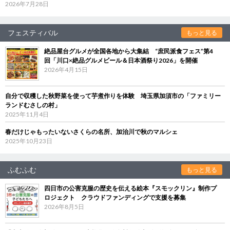
2026年7月28日
フェスティバル
もっと見る
絶品屋台グルメが全国各地から大集結 “庶民派食フェス”第4
回「川口×絶品グルメビール＆日本酒祭り2026」を開催
2026年4月15日
自分で収穫した秋野菜を使って芋煮作りを体験 埼玉県加須市の「ファミリー
ランドむさしの村」
2025年11月4日
春だけじゃもったいないさくらの名所、加治川で秋のマルシェ
2025年10月23日
ふむふむ
もっと見る
四日市の公害克服の歴史を伝える絵本『スモックリン』制作プ
ロジェクト クラウドファンディングで支援を募集
2026年8月5日