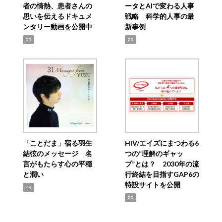
者の情熱、患者さんの
ータとAIで変わる人事
思いを伝えるドキュメ
戦略 科学的人事の最
ンタリー動画を公開中
新事例
PR
PR
「ことだま」宿る羽生
HIV/エイズにまつわる6
結弦のメッセージ 名
つの“理解のギャッ
言がもたらす心の平穏
プ”とは？ 2030年の流
と潤い
行終結を目指すGAP6の
特設サイトを公開
PR
PR