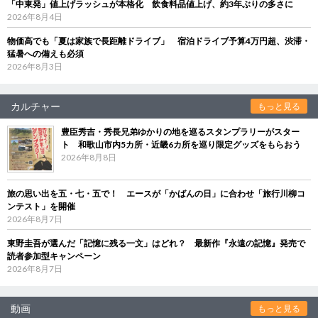
「中東発」値上げラッシュが本格化 飲食料品値上げ、約3年ぶりの多さに
2026年8月4日
物価高でも「夏は家族で長距離ドライブ」 宿泊ドライブ予算4万円超、渋滞・
猛暑への備えも必須
2026年8月3日
カルチャー
もっと見る
豊臣秀吉・秀長兄弟ゆかりの地を巡るスタンプラリーがスター
ト 和歌山市内5カ所・近畿6カ所を巡り限定グッズをもらおう
2026年8月8日
旅の思い出を五・七・五で！ エースが「かばんの日」に合わせ「旅行川柳コ
ンテスト」を開催
2026年8月7日
東野圭吾が選んだ「記憶に残る一文」はどれ？ 最新作『永遠の記憶』発売で
読者参加型キャンペーン
2026年8月7日
動画
もっと見る