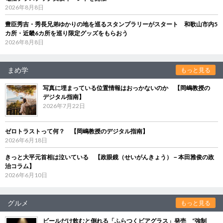
2026年8月8日
豊臣秀吉・秀長兄弟ゆかりの地を巡るスタンプラリーがスタート 和歌山市内5
カ所・近畿6カ所を巡り限定グッズをもらおう
2026年8月8日
まめ学
もっと見る
写真に埋まっている位置情報はおっかないのか 【岡嶋教授の
デジタル指南】
2026年7月22日
ゼロトラストって何？ 【岡嶋教授のデジタル指南】
2026年6月18日
きっと大平元首相は泣いている 【政眼鏡（せいがんきょう）－本田雅俊の政
治コラム】
2026年6月10日
グルメ
もっと見る
ビールだけ飲むと倒れる「ふらつくビアグラス」発売 “強制