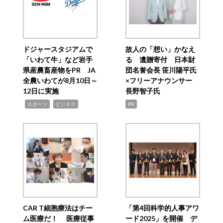
ドジャースタジアムで
故人の「想い」かなえ
「いわて牛」など岩手
る 遺贈寄付 日本財
県産農畜産物をPR JA
団名誉会長 笹川陽平氏
全農いわてが8月10日～
×フリーアナウンサー
12日に実施
長野智子氏
,
,
スポーツ
ビジネス
PR
CAR T細胞療法はチー
「第4回科学的人事アワ
ム医療だ！ 医療従事
ード2025」を開催 デ