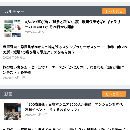
カルチャー
もっと見る
6人の作家が描く“風景と猫”の共演 歌舞伎座そばのギャラリ
ーYOHAKUで8月20日から開催
2026年8月9日
豊臣秀吉・秀長兄弟ゆかりの地を巡るスタンプラリーがスタート 和歌山市内5
カ所・近畿6カ所を巡り限定グッズをもらおう
2026年8月8日
旅の思い出を五・七・五で！ エースが「かばんの日」に合わせ「旅行川柳コ
ンテスト」を開催
2026年8月7日
動画
もっと見る
「100歳現役」目指すシニア1500人が集結 マンション管理代
務員イベント「うぇるねすシップ」
2026年8月4日
AI時代、「暗黙知」は継承できるのか 「デジブレ」説明会／ラウンドテーブ