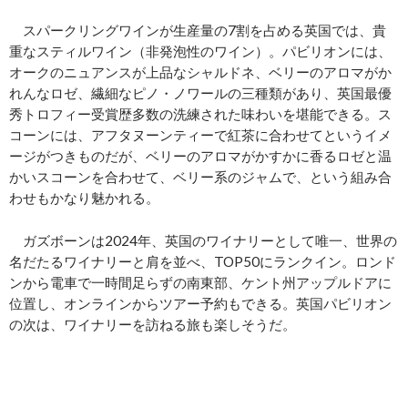
スパークリングワインが生産量の7割を占める英国では、貴
重なスティルワイン（非発泡性のワイン）。パビリオンには、
オークのニュアンスが上品なシャルドネ、ベリーのアロマがか
れんなロゼ、繊細なピノ・ノワールの三種類があり、英国最優
秀トロフィー受賞歴多数の洗練された味わいを堪能できる。ス
コーンには、アフタヌーンティーで紅茶に合わせてというイメ
ージがつきものだが、ベリーのアロマがかすかに香るロゼと温
かいスコーンを合わせて、ベリー系のジャムで、という組み合
わせもかなり魅かれる。
ガズボーンは2024年、英国のワイナリーとして唯一、世界の
名だたるワイナリーと肩を並べ、TOP50にランクイン。ロンド
ンから電車で一時間足らずの南東部、ケント州アップルドアに
位置し、オンラインからツアー予約もできる。英国パビリオン
の次は、ワイナリーを訪ねる旅も楽しそうだ。