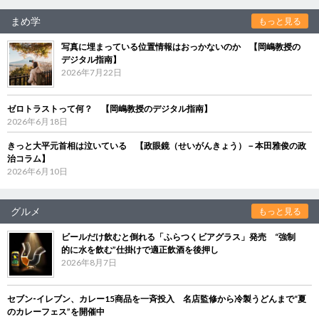
まめ学
もっと見る
写真に埋まっている位置情報はおっかないのか 【岡嶋教授の
デジタル指南】
2026年7月22日
ゼロトラストって何？ 【岡嶋教授のデジタル指南】
2026年6月18日
きっと大平元首相は泣いている 【政眼鏡（せいがんきょう）－本田雅俊の政
治コラム】
2026年6月10日
グルメ
もっと見る
ビールだけ飲むと倒れる「ふらつくビアグラス」発売 “強制
的に水を飲む”仕掛けで適正飲酒を後押し
2026年8月7日
セブン‐イレブン、カレー15商品を一斉投入 名店監修から冷製うどんまで“夏
のカレーフェス”を開催中