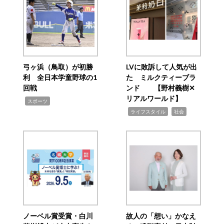
弓ヶ浜（鳥取）が初勝
LVに敗訴して人気が出
利 全日本学童野球の1
た ミルクティーブラ
回戦
ンド 【野村義樹✕
リアルワールド】
,
スポーツ
,
,
ライフスタイル
社会
ノーベル賞受賞・白川
故人の「想い」かなえ