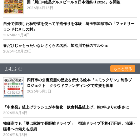
回「川口×絶品グルメビール＆日本酒祭り2026」を開催
2026年4月15日
自分で収穫した秋野菜を使って芋煮作りを体験 埼玉県加須市の「ファミリー
ランドむさしの村」
2025年11月4日
春だけじゃもったいないさくらの名所、加治川で秋のマルシェ
2025年10月23日
ふむふむ
もっと見る
四日市の公害克服の歴史を伝える絵本『スモックリン』制作プ
ロジェクト クラウドファンディングで支援を募集
2026年8月5日
「中東発」値上げラッシュが本格化 飲食料品値上げ、約3年ぶりの多さに
2026年8月4日
物価高でも「夏は家族で長距離ドライブ」 宿泊ドライブ予算4万円超、渋滞・
猛暑への備えも必須
2026年8月3日