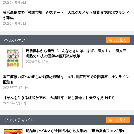
2026年8月6日
横浜高島屋で「韓国市場」がスタート 人気グルメから雑貨まで約30ブランド
が集結
2026年8月5日
ヘルスケア
もっと見る
現代書林から新刊『こんなときには、まず、漢方！』 漢方三
考塾の15人の医師や薬剤師が執筆
2026年8月5日
重症筋無力症への正しい知識と理解を 8月8日広島市で公開講座、オンライン
配信も
2026年7月31日
【がんを生きる緩和ケア医・大橋洋平「足し算命」】天空を見上げて
2026年7月28日
フェスティバル
もっと見る
絶品屋台グルメが全国各地から大集結 “庶民派食フェス”第4