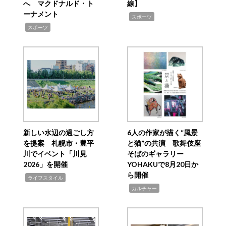
へ マクドナルド・ト
線】
ーナメント
,
スポーツ
,
スポーツ
新しい水辺の過ごし方
6人の作家が描く“風景
を提案 札幌市・豊平
と猫”の共演 歌舞伎座
川でイベント「川見
そばのギャラリー
2026」を開催
YOHAKUで8月20日か
ら開催
,
ライフスタイル
,
カルチャー