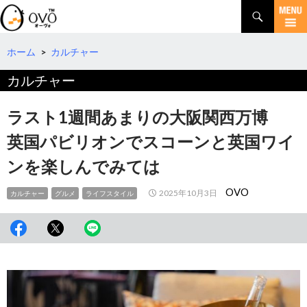
検
索
コ
ン
テ
ホーム
>
カルチャー
ン
カルチャー
ツ
へ
移
ラスト1週間あまりの大阪関西万博
動
英国パビリオンでスコーンと英国ワイ
ンを楽しんでみては
OVO
2025年10月3日
カルチャー
グルメ
ライフスタイル