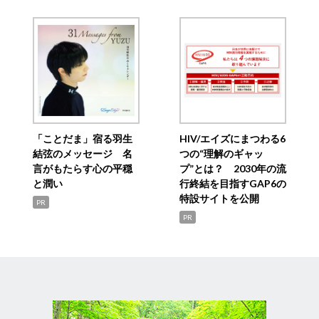
「ことだま」宿る羽生
HIV/エイズにまつわる6
結弦のメッセージ 名
つの“理解のギャッ
言がもたらす心の平穏
プ”とは？ 2030年の流
と潤い
行終結を目指すGAP6の
特設サイトを公開
PR
PR