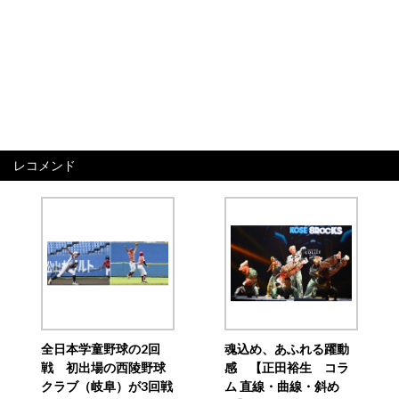
レコメンド
全日本学童野球の2回
魂込め、あふれる躍動
戦 初出場の西陵野球
感 【正田裕生 コラ
クラブ（岐阜）が3回戦
ム 直線・曲線・斜め