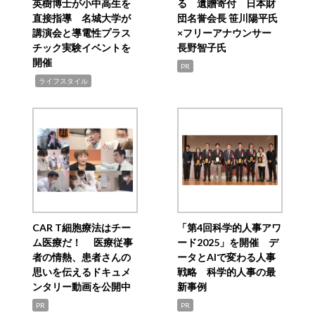
英樹博士が小中高生を
る 遺贈寄付 日本財
直接指導 名城大学が
団名誉会長 笹川陽平氏
講演会と導電性プラス
×フリーアナウンサー
チック実験イベントを
長野智子氏
開催
PR
,
ライフスタイル
CAR T細胞療法はチー
「第4回科学的人事アワ
ム医療だ！ 医療従事
ード2025」を開催 デ
者の情熱、患者さんの
ータとAIで変わる人事
思いを伝えるドキュメ
戦略 科学的人事の最
ンタリー動画を公開中
新事例
PR
PR