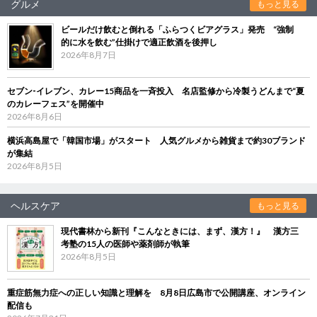
グルメ
もっと見る
ビールだけ飲むと倒れる「ふらつくビアグラス」発売 “強制
的に水を飲む”仕掛けで適正飲酒を後押し
2026年8月7日
セブン‐イレブン、カレー15商品を一斉投入 名店監修から冷製うどんまで“夏
のカレーフェス”を開催中
2026年8月6日
横浜高島屋で「韓国市場」がスタート 人気グルメから雑貨まで約30ブランド
が集結
2026年8月5日
ヘルスケア
もっと見る
現代書林から新刊『こんなときには、まず、漢方！』 漢方三
考塾の15人の医師や薬剤師が執筆
2026年8月5日
重症筋無力症への正しい知識と理解を 8月8日広島市で公開講座、オンライン
配信も