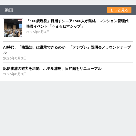
動画
もっと見る
「100歳現役」目指すシニア1500人が集結 マンション管理代
務員イベント「うぇるねすシップ」
2026年8月4日
AI時代、「暗黙知」は継承できるのか 「デジブレ」説明会／ラウンドテーブ
ル
2026年8月3日
紀伊勝浦の魅力を堪能 ホテル浦島、日昇館をリニューアル
2026年8月3日