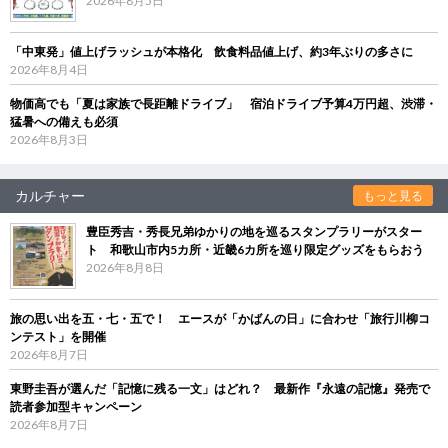
2026年8月5日
「中東発」値上げラッシュが本格化 飲食料品値上げ、約3年ぶりの多さに
2026年8月4日
物価高でも「夏は家族で長距離ドライブ」 宿泊ドライブ予算4万円超、渋滞・
猛暑への備えも必須
2026年8月3日
カルチャー
もっと見る
豊臣秀吉・秀長兄弟ゆかりの地を巡るスタンプラリーがスター
ト 和歌山市内5カ所・近畿6カ所を巡り限定グッズをもらおう
2026年8月8日
旅の思い出を五・七・五で！ エースが「かばんの日」に合わせ「旅行川柳コ
ンテスト」を開催
2026年8月7日
東野圭吾が選んだ「記憶に残る一文」はどれ？ 最新作『永遠の記憶』発売で
読者参加型キャンペーン
2026年8月7日