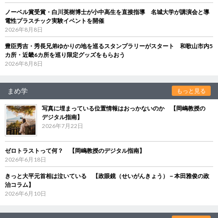
ノーベル賞受賞・白川英樹博士が小中高生を直接指導 名城大学が講演会と導
電性プラスチック実験イベントを開催
2026年8月8日
豊臣秀吉・秀長兄弟ゆかりの地を巡るスタンプラリーがスタート 和歌山市内5
カ所・近畿6カ所を巡り限定グッズをもらおう
2026年8月8日
まめ学
もっと見る
写真に埋まっている位置情報はおっかないのか 【岡嶋教授の
デジタル指南】
2026年7月22日
ゼロトラストって何？ 【岡嶋教授のデジタル指南】
2026年6月18日
きっと大平元首相は泣いている 【政眼鏡（せいがんきょう）－本田雅俊の政
治コラム】
2026年6月10日