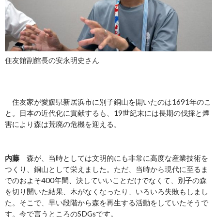
住友館副館長の安永明史さん
住友家が愛媛県新居浜市に別子銅山を開いたのは1691年のこ
と。日本の近代化に貢献するも、19世紀末には長期の伐採と煙
害により森は荒廃の危機を迎える。
内藤
森が、当時としては文明的にも非常に高度な産業技術を
つくり、銅山として栄えました。ただ、当時から現代に至るま
でのおよそ400年間、決していいことだけでなくて、別子の森
を切り開いた結果、木がなくなったり、いろいろ失敗もしまし
た。そこで、早い段階から森を再生する活動をしていたそうで
す。今で言うところのSDGsです。