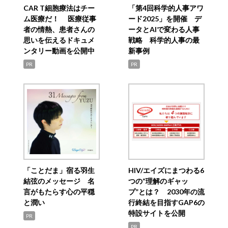
CAR T細胞療法はチー
「第4回科学的人事アワ
ム医療だ！ 医療従事
ード2025」を開催 デ
者の情熱、患者さんの
ータとAIで変わる人事
思いを伝えるドキュメ
戦略 科学的人事の最
ンタリー動画を公開中
新事例
PR
PR
「ことだま」宿る羽生
HIV/エイズにまつわる6
結弦のメッセージ 名
つの“理解のギャッ
言がもたらす心の平穏
プ”とは？ 2030年の流
と潤い
行終結を目指すGAP6の
特設サイトを公開
PR
PR