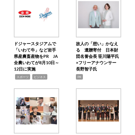
ドジャースタジアムで
故人の「想い」かなえ
「いわて牛」など岩手
る 遺贈寄付 日本財
県産農畜産物をPR JA
団名誉会長 笹川陽平氏
全農いわてが8月10日～
×フリーアナウンサー
12日に実施
長野智子氏
,
,
スポーツ
ビジネス
PR