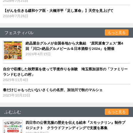
2026年7月31日
【がんを生きる緩和ケア医・大橋洋平「足し算命」】天空を見上げて
2026年7月28日
フェスティバル
もっと見る
絶品屋台グルメが全国各地から大集結 “庶民派食フェス”第4
回「川口×絶品グルメビール＆日本酒祭り2026」を開催
2026年4月15日
自分で収穫した秋野菜を使って芋煮作りを体験 埼玉県加須市の「ファミリー
ランドむさしの村」
2025年11月4日
春だけじゃもったいないさくらの名所、加治川で秋のマルシェ
2025年10月23日
ふむふむ
もっと見る
四日市の公害克服の歴史を伝える絵本『スモックリン』制作プ
ロジェクト クラウドファンディングで支援を募集