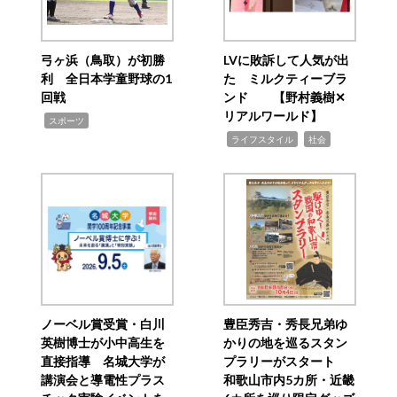
弓ヶ浜（鳥取）が初勝
LVに敗訴して人気が出
利 全日本学童野球の1
た ミルクティーブラ
回戦
ンド 【野村義樹✕
リアルワールド】
,
スポーツ
,
,
ライフスタイル
社会
ノーベル賞受賞・白川
豊臣秀吉・秀長兄弟ゆ
英樹博士が小中高生を
かりの地を巡るスタン
直接指導 名城大学が
プラリーがスタート
講演会と導電性プラス
和歌山市内5カ所・近畿