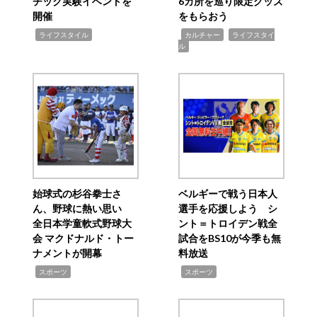
チック実験イベントを
6カ所を巡り限定グッズ
開催
をもらおう
,
,
,
ライフスタイル
カルチャー
ライフスタイ
ル
始球式の杉谷拳士さ
ベルギーで戦う日本人
ん、野球に熱い思い
選手を応援しよう シ
全日本学童軟式野球大
ント＝トロイデン戦全
会 マクドナルド・トー
試合をBS10が今季も無
ナメントが開幕
料放送
,
,
スポーツ
スポーツ