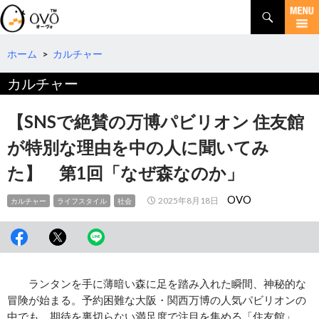
検
索
コ
ン
テ
ホーム
>
カルチャー
ン
カルチャー
ツ
へ
移
【SNSで絶賛の万博パビリオン 住友館
動
が特別な理由を中の人に聞いてみ
た】 第1回「なぜ森なのか」
OVO
2025年8月18日
カルチャー
ライフスタイル
社会
ランタンを手に薄暗い森に足を踏み入れた瞬間、神秘的な
冒険が始まる。予約困難な大阪・関西万博の人気パビリオンの
中でも、期待を裏切らない満足度で注目を集める「住友館」