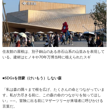
住友館の屋根は、別子銅山のある赤石山系の山並みを表現して
いる。建材はヒノキや70年万博当時に植えられたスギ
■SDGsを啓蒙（けいもう）しない森
「私は森の隅々まで根を広げ、たくさんの命とつながっていま
す。私が力尽きる前に、この森の命のつながりを知ってほし
い」——。冒険に出る前にマザーツリーが来場者に呼びかける
言葉だ。