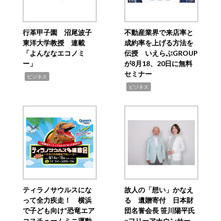
行革甲子園 沼尾波子
不動産業界で来店率と
東洋大学教授 連載
成約率を上げる方法を
「よんななエコノミ
伝授 いえらぶGROUP
ー」
が8月18、20日に無料
セミナー
,
ビジネス
,
ビジネス
ティラノサウルスにな
故人の「想い」かなえ
って全力疾走！ 横浜
る 遺贈寄付 日本財
で子ども向け“恐竜エア
団名誉会長 笹川陽平氏
コスチュームミニ運動
×フリーアナウンサー