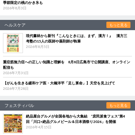
季節限定の桃のかき氷も
2026年8月3日
ヘルスケア
もっと見る
現代書林から新刊『こんなときには、まず、漢方！』 漢方三
考塾の15人の医師や薬剤師が執筆
2026年8月5日
重症筋無力症への正しい知識と理解を 8月8日広島市で公開講座、オンライン
配信も
2026年7月31日
【がんを生きる緩和ケア医・大橋洋平「足し算命」】天空を見上げて
2026年7月28日
フェスティバル
もっと見る
絶品屋台グルメが全国各地から大集結 “庶民派食フェス”第4
回「川口×絶品グルメビール＆日本酒祭り2026」を開催
2026年4月15日