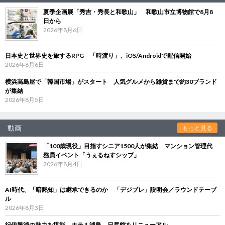
夏季企画展「秀吉・秀長と和歌山」 和歌山市立博物館で8月8
日から
2026年8月6日
日本史と世界史を旅するRPG 「時渡り」、iOS/Androidで配信開始
2026年8月6日
横浜高島屋で「韓国市場」がスタート 人気グルメから雑貨まで約30ブランド
が集結
2026年8月5日
動画
もっと見る
「100歳現役」目指すシニア1500人が集結 マンション管理代
務員イベント「うぇるねすシップ」
2026年8月4日
AI時代、「暗黙知」は継承できるのか 「デジブレ」説明会／ラウンドテーブ
ル
2026年8月3日
紀伊勝浦の魅力を堪能 ホテル浦島、日昇館をリニューアル