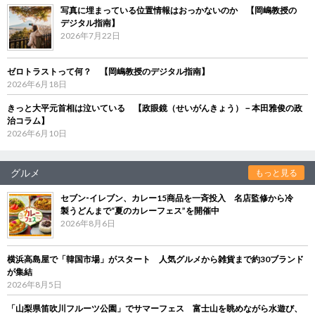
写真に埋まっている位置情報はおっかないのか 【岡嶋教授の
デジタル指南】
2026年7月22日
ゼロトラストって何？ 【岡嶋教授のデジタル指南】
2026年6月18日
きっと大平元首相は泣いている 【政眼鏡（せいがんきょう）－本田雅俊の政
治コラム】
2026年6月10日
グルメ
もっと見る
セブン‐イレブン、カレー15商品を一斉投入 名店監修から冷
製うどんまで“夏のカレーフェス”を開催中
2026年8月6日
横浜高島屋で「韓国市場」がスタート 人気グルメから雑貨まで約30ブランド
が集結
2026年8月5日
「山梨県笛吹川フルーツ公園」でサマーフェス 富士山を眺めながら水遊び、