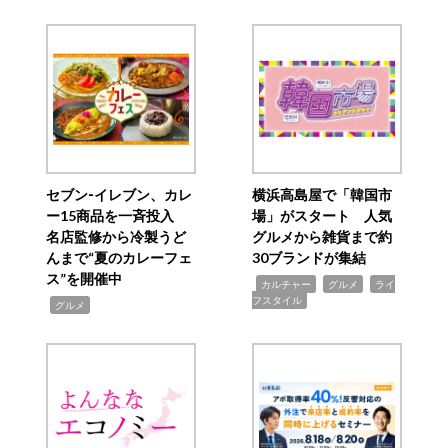
セブン‐イレブン、カレ
横浜高島屋で「韓国市
ー15商品を一斉投入
場」がスタート 人気
名店監修から冷製うど
グルメから雑貨まで約
んまで“夏のカレーフェ
30ブランドが集結
ス”を開催中
,
,
,
カルチャー
グルメ
ライ
フスタイル
,
グルメ