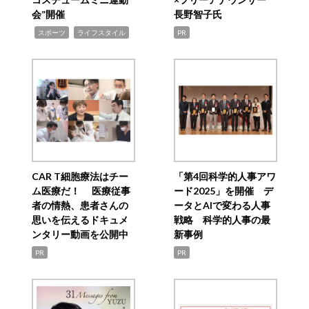
会”開催
長野智子氏
,
,
スポーツ
ライフスタイル
PR
CAR T細胞療法はチー
「第4回科学的人事アワ
ム医療だ！ 医療従事
ード2025」を開催 デ
者の情熱、患者さんの
ータとAIで変わる人事
思いを伝えるドキュメ
戦略 科学的人事の最
ンタリー動画を公開中
新事例
PR
PR