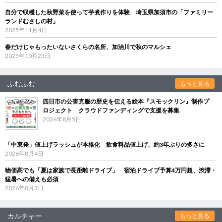
自分で収穫した秋野菜を使って芋煮作りを体験 埼玉県加須市の「ファミリー
ランドむさしの村」
2025年11月4日
春だけじゃもったいないさくらの名所、加治川で秋のマルシェ
2025年10月23日
ふむふむ
もっと見る
四日市の公害克服の歴史を伝える絵本『スモックリン』制作プ
ロジェクト クラウドファンディングで支援を募集
2026年8月5日
「中東発」値上げラッシュが本格化 飲食料品値上げ、約3年ぶりの多さに
2026年8月4日
物価高でも「夏は家族で長距離ドライブ」 宿泊ドライブ予算4万円超、渋滞・
猛暑への備えも必須
2026年8月3日
カルチャー
もっと見る