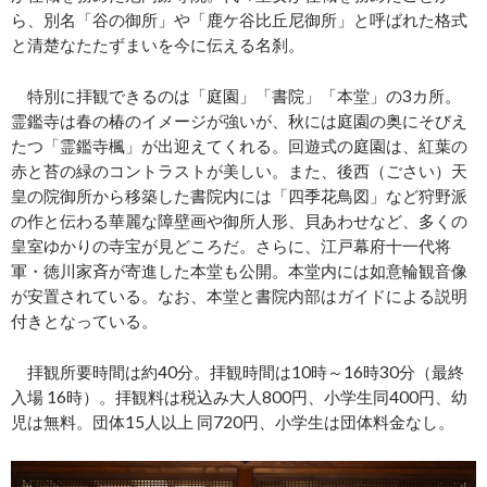
ら、別名「谷の御所」や「鹿ケ谷比丘尼御所」と呼ばれた格式
と清楚なたたずまいを今に伝える名刹。
特別に拝観できるのは「庭園」「書院」「本堂」の3カ所。
霊鑑寺は春の椿のイメージが強いが、秋には庭園の奥にそびえ
たつ「霊鑑寺楓」が出迎えてくれる。回遊式の庭園は、紅葉の
赤と苔の緑のコントラストが美しい。また、後西（ごさい）天
皇の院御所から移築した書院内には「四季花鳥図」など狩野派
の作と伝わる華麗な障壁画や御所人形、貝あわせなど、多くの
皇室ゆかりの寺宝が見どころだ。さらに、江戸幕府十一代将
軍・徳川家斉が寄進した本堂も公開。本堂内には如意輪観音像
が安置されている。なお、本堂と書院内部はガイドによる説明
付きとなっている。
拝観所要時間は約40分。拝観時間は10時～16時30分（最終
入場 16時）。拝観料は税込み大人800円、小学生同400円、幼
児は無料。団体15人以上 同720円、小学生は団体料金なし。