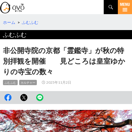
検
索
コ
ン
テ
ホーム
>
ふむふむ
ン
ふむふむ
ツ
へ
移
非公開寺院の京都「霊鑑寺」が秋の特
動
別拝観を開催 見どころは皇室ゆか
りの寺宝の数々
2025年11月2日
ふむふむ
カルチャー