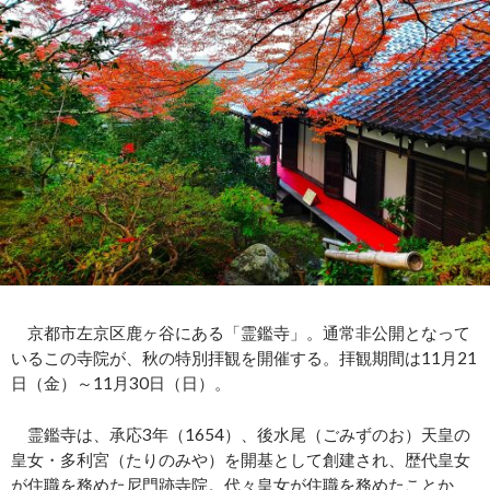
京都市左京区鹿ヶ谷にある「霊鑑寺」。通常非公開となって
いるこの寺院が、秋の特別拝観を開催する。拝観期間は11月21
日（金）～11月30日（日）。
霊鑑寺は、承応3年（1654）、後水尾（ごみずのお）天皇の
皇女・多利宮（たりのみや）を開基として創建され、歴代皇女
が住職を務めた尼門跡寺院。代々皇女が住職を務めたことか