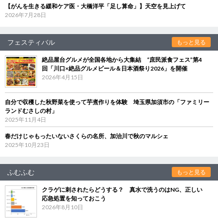
【がんを生きる緩和ケア医・大橋洋平「足し算命」】天空を見上げて
2026年7月28日
フェスティバル
もっと見る
絶品屋台グルメが全国各地から大集結 “庶民派食フェス”第4
回「川口×絶品グルメビール＆日本酒祭り2026」を開催
2026年4月15日
自分で収穫した秋野菜を使って芋煮作りを体験 埼玉県加須市の「ファミリー
ランドむさしの村」
2025年11月4日
春だけじゃもったいないさくらの名所、加治川で秋のマルシェ
2025年10月23日
ふむふむ
もっと見る
クラゲに刺されたらどうする？ 真水で洗うのはNG、正しい
応急処置を知っておこう
2026年8月10日