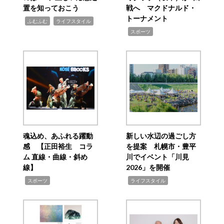
置を知っておこう
戦へ マクドナルド・
トーナメント
,
,
ふむふむ
ライフスタイル
,
スポーツ
魂込め、あふれる躍動
新しい水辺の過ごし方
感 【正田裕生 コラ
を提案 札幌市・豊平
ム 直線・曲線・斜め
川でイベント「川見
線】
2026」を開催
,
,
スポーツ
ライフスタイル