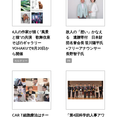
6人の作家が描く“風景
故人の「想い」かなえ
と猫”の共演 歌舞伎座
る 遺贈寄付 日本財
そばのギャラリー
団名誉会長 笹川陽平氏
YOHAKUで8月20日か
×フリーアナウンサー
ら開催
長野智子氏
,
カルチャー
PR
CAR T細胞療法はチー
「第4回科学的人事アワ