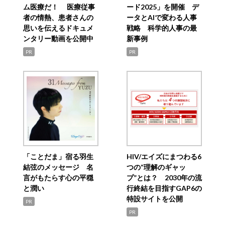
ム医療だ！ 医療従事
ード2025」を開催 デ
者の情熱、患者さんの
ータとAIで変わる人事
思いを伝えるドキュメ
戦略 科学的人事の最
ンタリー動画を公開中
新事例
PR
PR
「ことだま」宿る羽生
HIV/エイズにまつわる6
結弦のメッセージ 名
つの“理解のギャッ
言がもたらす心の平穏
プ”とは？ 2030年の流
と潤い
行終結を目指すGAP6の
特設サイトを公開
PR
PR