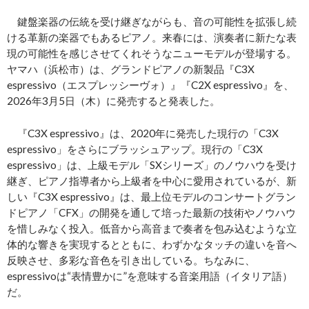
鍵盤楽器の伝統を受け継ぎながらも、音の可能性を拡張し続
ける革新の楽器でもあるピアノ。来春には、演奏者に新たな表
現の可能性を感じさせてくれそうなニューモデルが登場する。
ヤマハ（浜松市）は、グランドピアノの新製品『C3X
espressivo（エスプレッシーヴォ）』『C2X espressivo』を、
2026年3月5日（木）に発売すると発表した。
『C3X espressivo』は、2020年に発売した現行の「C3X
espressivo」をさらにブラッシュアップ。現行の「C3X
espressivo」は、上級モデル「SXシリーズ」のノウハウを受け
継ぎ、ピアノ指導者から上級者を中心に愛用されているが、新
しい『C3X espressivo』は、最上位モデルのコンサートグラン
ドピアノ「CFX」の開発を通して培った最新の技術やノウハウ
を惜しみなく投入。低音から高音まで奏者を包み込むような立
体的な響きを実現するとともに、わずかなタッチの違いを音へ
反映させ、多彩な音色を引き出している。ちなみに、
espressivoは“表情豊かに”を意味する音楽用語（イタリア語）
だ。