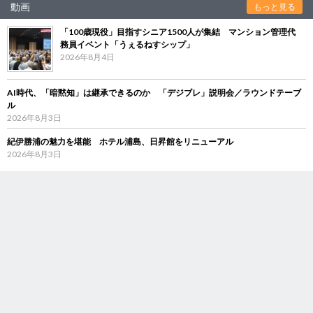
動画
もっと見る
「100歳現役」目指すシニア1500人が集結 マンション管理代
務員イベント「うぇるねすシップ」
2026年8月4日
AI時代、「暗黙知」は継承できるのか 「デジブレ」説明会／ラウンドテーブ
ル
2026年8月3日
紀伊勝浦の魅力を堪能 ホテル浦島、日昇館をリニューアル
2026年8月3日