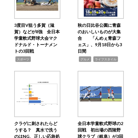
3度目V狙う多賀（滋
秋の日比谷公園に青森
賀）などが8強 全日本
のおいしいものが大集
学童軟式野球大会マク
合 「んめぇ青森フ
ドナルド・トーナメン
ェス」、9月18日から3
トの3回戦
日間
,
,
,
スポーツ
グルメ
ライフスタイル
クラゲに刺されたらど
全日本学童軟式野球の2
うする？ 真水で洗う
回戦 初出場の西陵野
のはNG、正しい応急処
球クラブ（岐阜）が3回