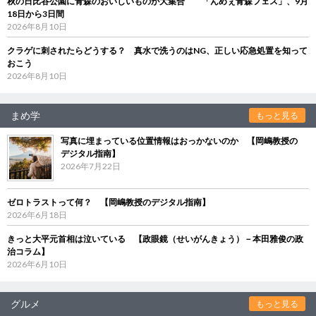
秋の日比谷公園に青森のおいしいものが大集合 「んめぇ青森フェス」、9月
18日から3日間
2026年8月10日
クラゲに刺されたらどうする？ 真水で洗うのはNG、正しい応急処置を知って
おこう
2026年8月10日
まめ学
もっと見る
写真に埋まっている位置情報はおっかないのか 【岡嶋教授の
デジタル指南】
2026年7月22日
ゼロトラストって何？ 【岡嶋教授のデジタル指南】
2026年6月18日
きっと大平元首相は泣いている 【政眼鏡（せいがんきょう）－本田雅俊の政
治コラム】
2026年6月10日
グルメ
もっと見る