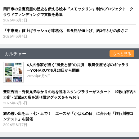
四日市の公害克服の歴史を伝える絵本『スモックリン』制作プロジェクト ク
ラウドファンディングで支援を募集
2026年8月5日
「中東発」値上げラッシュが本格化 飲食料品値上げ、約3年ぶりの多さに
2026年8月4日
カルチャー
もっと見る
6人の作家が描く“風景と猫”の共演 歌舞伎座そばのギャラリ
ーYOHAKUで8月20日から開催
2026年8月9日
豊臣秀吉・秀長兄弟ゆかりの地を巡るスタンプラリーがスタート 和歌山市内5
カ所・近畿6カ所を巡り限定グッズをもらおう
2026年8月8日
旅の思い出を五・七・五で！ エースが「かばんの日」に合わせ「旅行川柳コ
ンテスト」を開催
2026年8月7日