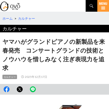
検
索
コ
ン
テ
ホーム
>
カルチャー
ン
カルチャー
ツ
へ
移
ヤマハがグランドピアノの新製品を来
動
春発売 コンサートグランドの技術と
ノウハウを惜しみなく注ぎ表現力を追
求
2025年12月17日
カルチャー