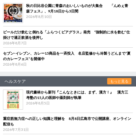
秋の日比谷公園に青森のおいしいものが大集合 「んめぇ青
森フェス」、9月18日から3日間
2026年8月10日
ビールだけ飲むと倒れる「ふらつくビアグラス」発売 “強制的に水を飲む”仕
掛けで適正飲酒を後押し
2026年8月7日
セブン‐イレブン、カレー15商品を一斉投入 名店監修から冷製うどんまで“夏
のカレーフェス”を開催中
2026年8月6日
ヘルスケア
もっと見る
現代書林から新刊『こんなときには、まず、漢方！』 漢方三
考塾の15人の医師や薬剤師が執筆
2026年8月5日
重症筋無力症への正しい知識と理解を 8月8日広島市で公開講座、オンライン
配信も
2026年7月31日