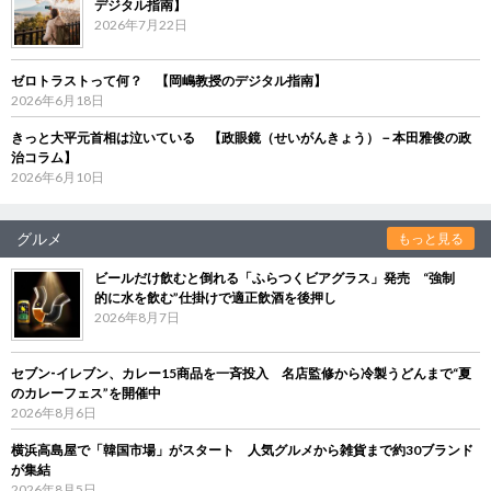
デジタル指南】
2026年7月22日
ゼロトラストって何？ 【岡嶋教授のデジタル指南】
2026年6月18日
きっと大平元首相は泣いている 【政眼鏡（せいがんきょう）－本田雅俊の政
治コラム】
2026年6月10日
グルメ
もっと見る
ビールだけ飲むと倒れる「ふらつくビアグラス」発売 “強制
的に水を飲む”仕掛けで適正飲酒を後押し
2026年8月7日
セブン‐イレブン、カレー15商品を一斉投入 名店監修から冷製うどんまで“夏
のカレーフェス”を開催中
2026年8月6日
横浜高島屋で「韓国市場」がスタート 人気グルメから雑貨まで約30ブランド
が集結
2026年8月5日