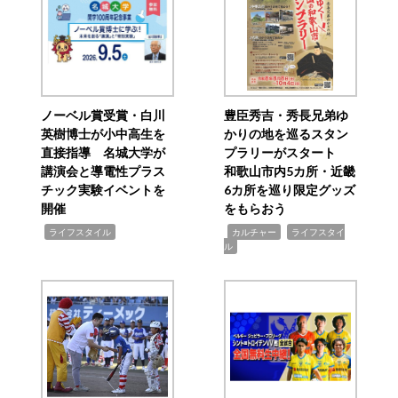
ノーベル賞受賞・白川
豊臣秀吉・秀長兄弟ゆ
英樹博士が小中高生を
かりの地を巡るスタン
直接指導 名城大学が
プラリーがスタート
講演会と導電性プラス
和歌山市内5カ所・近畿
チック実験イベントを
6カ所を巡り限定グッズ
開催
をもらおう
,
,
,
ライフスタイル
カルチャー
ライフスタイ
ル