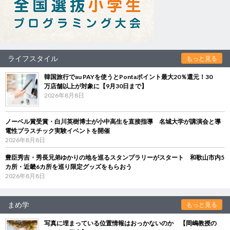
ライフスタイル
もっと見る
韓国旅行でau PAYを使うとPontaポイント最大20％還元！30
万店舗以上が対象に【9月30日まで】
2026年8月8日
ノーベル賞受賞・白川英樹博士が小中高生を直接指導 名城大学が講演会と導
電性プラスチック実験イベントを開催
2026年8月8日
豊臣秀吉・秀長兄弟ゆかりの地を巡るスタンプラリーがスタート 和歌山市内5
カ所・近畿6カ所を巡り限定グッズをもらおう
2026年8月8日
まめ学
もっと見る
写真に埋まっている位置情報はおっかないのか 【岡嶋教授の