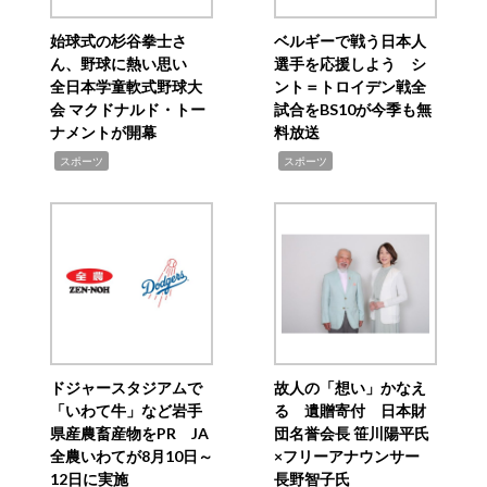
始球式の杉谷拳士さ
ベルギーで戦う日本人
ん、野球に熱い思い
選手を応援しよう シ
全日本学童軟式野球大
ント＝トロイデン戦全
会 マクドナルド・トー
試合をBS10が今季も無
ナメントが開幕
料放送
,
,
スポーツ
スポーツ
ドジャースタジアムで
故人の「想い」かなえ
「いわて牛」など岩手
る 遺贈寄付 日本財
県産農畜産物をPR JA
団名誉会長 笹川陽平氏
全農いわてが8月10日～
×フリーアナウンサー
12日に実施
長野智子氏