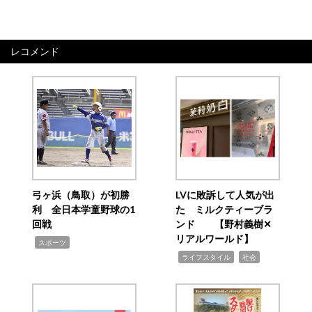
レコメンド
弓ヶ浜（鳥取）が初勝
LVに敗訴して人気が出
利 全日本学童野球の1
た ミルクティーブラ
回戦
ンド 【野村義樹✕
リアルワールド】
,
スポーツ
,
,
ライフスタイル
社会