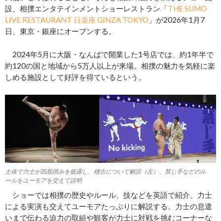
設、相撲エンタテインメントショーレストラン「
THE SUMO
LIVE RESTAURANT 日楽座 GINZA TOKYO
」が2026年1月7
日、東京・銀座にオープンする。
2024年5月に大阪・なんばで開業した1号店では、約1年半で
約120の国と地域から5万人以上が来場。相撲の魅力を気軽に楽
しめる施設として好評を得ているという。
土俵で力士が四股踏みを披露し、稽古について解説（左）、禁じ手などのル
ールをユーモアを交えて説明
ショーでは相撲の歴史やルール、技などを英語で紹介。力士
による実演も交えてユーモアたっぷりに解説する。力士の息遣
いまで伝わる迫力の取組や観客が力士に対戦を挑むコーナーな