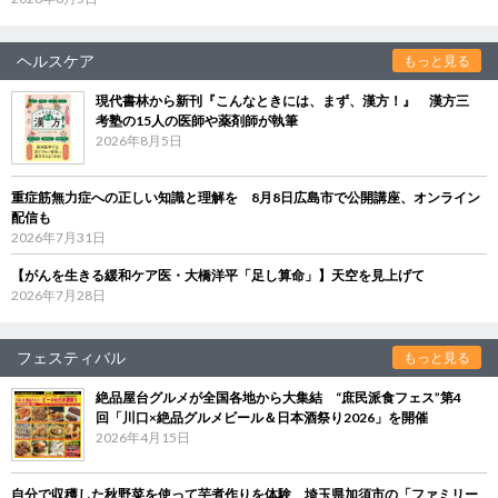
ヘルスケア
もっと見る
現代書林から新刊『こんなときには、まず、漢方！』 漢方三
考塾の15人の医師や薬剤師が執筆
2026年8月5日
重症筋無力症への正しい知識と理解を 8月8日広島市で公開講座、オンライン
配信も
2026年7月31日
【がんを生きる緩和ケア医・大橋洋平「足し算命」】天空を見上げて
2026年7月28日
フェスティバル
もっと見る
絶品屋台グルメが全国各地から大集結 “庶民派食フェス”第4
回「川口×絶品グルメビール＆日本酒祭り2026」を開催
2026年4月15日
自分で収穫した秋野菜を使って芋煮作りを体験 埼玉県加須市の「ファミリー