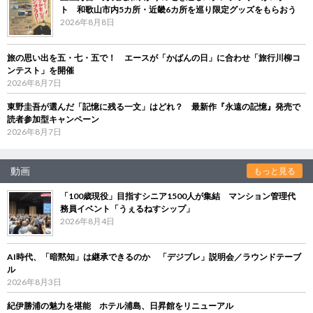
ト 和歌山市内5カ所・近畿6カ所を巡り限定グッズをもらおう
2026年8月8日
旅の思い出を五・七・五で！ エースが「かばんの日」に合わせ「旅行川柳コ
ンテスト」を開催
2026年8月7日
東野圭吾が選んだ「記憶に残る一文」はどれ？ 最新作『永遠の記憶』発売で
読者参加型キャンペーン
2026年8月7日
動画
もっと見る
「100歳現役」目指すシニア1500人が集結 マンション管理代
務員イベント「うぇるねすシップ」
2026年8月4日
AI時代、「暗黙知」は継承できるのか 「デジブレ」説明会／ラウンドテーブ
ル
2026年8月3日
紀伊勝浦の魅力を堪能 ホテル浦島、日昇館をリニューアル