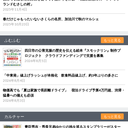
ランドむさしの村」
2025年11月4日
春だけじゃもったいないさくらの名所、加治川で秋のマルシェ
2025年10月23日
ふむふむ
もっと見る
四日市の公害克服の歴史を伝える絵本『スモックリン』制作プ
ロジェクト クラウドファンディングで支援を募集
2026年8月5日
「中東発」値上げラッシュが本格化 飲食料品値上げ、約3年ぶりの多さに
2026年8月4日
物価高でも「夏は家族で長距離ドライブ」 宿泊ドライブ予算4万円超、渋滞・
猛暑への備えも必須
2026年8月3日
カルチャー
もっと見る
豊臣秀吉・秀長兄弟ゆかりの地を巡るスタンプラリーがスター