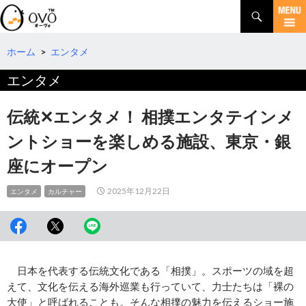
検
索
コ
ン
テ
ホーム
>
エンタメ
ン
エンタメ
ツ
へ
移
伝統✕エンタメ！ 相撲エンタテインメ
動
ントショーを楽しめる施設、東京・銀
座にオープン
2025年12月22日
エンタメ
カルチャー
日本を代表する伝統文化である「相撲」。スポーツの域を超
えて、文化を伝える海外巡業も行っていて、力士たちは「裸の
大使」と呼ばれることも。そんな相撲の魅力を伝えるショー施