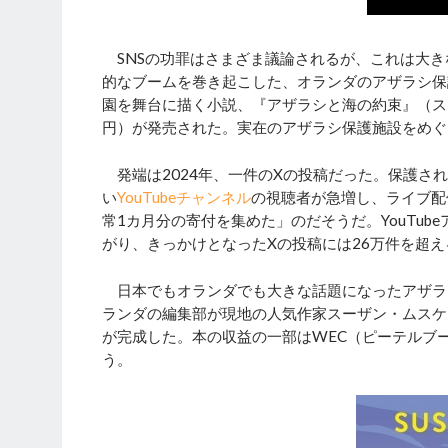
SNSの功罪はさまざま議論されるが、これは大きな
的なブームを巻き起こした、オランダのアザラシ保
園を舞台に描く小説、『アザラシと海の約束』（ス
円）が発売された。実在のアザラシ保護施設をめぐ
発端は2024年、一件のXの投稿だった。保護さ
い
YouTubeチャンネル
の視聴者が急増し、ライブ配
常1カ月分の寄付を集めた」のだそうだ。YouTube
がり、きっかけとなったXの投稿には26万件を超
日本でもオランダでも大きな話題になったアザラ
ランダの編集部が現地の人気作家スーザン・ムスケ
が完成した。本の収益の一部はWEC（ピーテルブ
う。