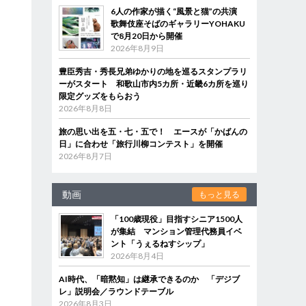
6人の作家が描く“風景と猫”の共演
歌舞伎座そばのギャラリーYOHAKU
で8月20日から開催
2026年8月9日
豊臣秀吉・秀長兄弟ゆかりの地を巡るスタンプラリ
ーがスタート 和歌山市内5カ所・近畿6カ所を巡り
限定グッズをもらおう
2026年8月8日
旅の思い出を五・七・五で！ エースが「かばんの
日」に合わせ「旅行川柳コンテスト」を開催
2026年8月7日
動画
もっと見る
「100歳現役」目指すシニア1500人
が集結 マンション管理代務員イベ
ント「うぇるねすシップ」
2026年8月4日
AI時代、「暗黙知」は継承できるのか 「デジブ
レ」説明会／ラウンドテーブル
2026年8月3日