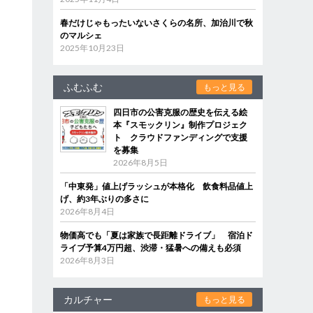
春だけじゃもったいないさくらの名所、加治川で秋
のマルシェ
2025年10月23日
ふむふむ
もっと見る
四日市の公害克服の歴史を伝える絵
本『スモックリン』制作プロジェク
ト クラウドファンディングで支援
を募集
2026年8月5日
「中東発」値上げラッシュが本格化 飲食料品値上
げ、約3年ぶりの多さに
2026年8月4日
物価高でも「夏は家族で長距離ドライブ」 宿泊ド
ライブ予算4万円超、渋滞・猛暑への備えも必須
2026年8月3日
カルチャー
もっと見る