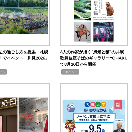
辺の過ごし方を提案 札幌
6人の作家が描く“風景と猫”の共演
川でイベント「川見2026」
歌舞伎座そばのギャラリーYOHAKU
で8月20日から開催
,
イル
カルチャー