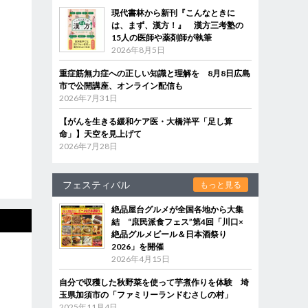
現代書林から新刊『こんなときに
は、まず、漢方！』 漢方三考塾の
15人の医師や薬剤師が執筆
2026年8月5日
重症筋無力症への正しい知識と理解を 8月8日広島
市で公開講座、オンライン配信も
2026年7月31日
【がんを生きる緩和ケア医・大橋洋平「足し算
命」】天空を見上げて
2026年7月28日
フェスティバル
もっと見る
絶品屋台グルメが全国各地から大集
結 “庶民派食フェス”第4回「川口×
絶品グルメビール＆日本酒祭り
2026」を開催
2026年4月15日
自分で収穫した秋野菜を使って芋煮作りを体験 埼
玉県加須市の「ファミリーランドむさしの村」
2025年11月4日