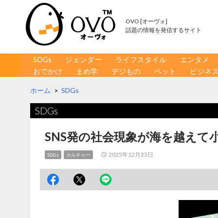
OVO [オーヴォ]
話題の情報を発信するサイト
コンテンツへ移動
検
SDGs
ジェンダー
ライフスタイル
エンタメ
索
おでかけ
まめ学
デジもの
ペット
ビジネ
ホーム
>
SDGs
SDGs
SNS発の社会現象が海を越えて
2025年12月23日
SDGs
カルチャー