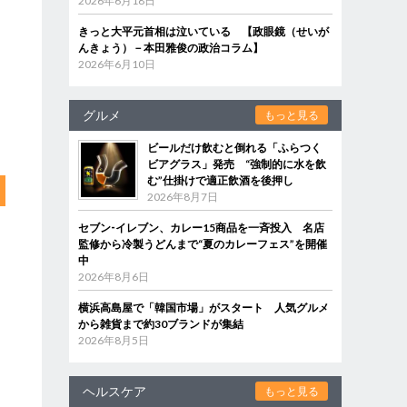
2026年6月18日
きっと大平元首相は泣いている 【政眼鏡（せいが
んきょう）－本田雅俊の政治コラム】
2026年6月10日
グルメ
もっと見る
ビールだけ飲むと倒れる「ふらつく
ビアグラス」発売 “強制的に水を飲
む”仕掛けで適正飲酒を後押し
2026年8月7日
セブン‐イレブン、カレー15商品を一斉投入 名店
監修から冷製うどんまで“夏のカレーフェス”を開催
中
2026年8月6日
横浜高島屋で「韓国市場」がスタート 人気グルメ
から雑貨まで約30ブランドが集結
2026年8月5日
ヘルスケア
もっと見る