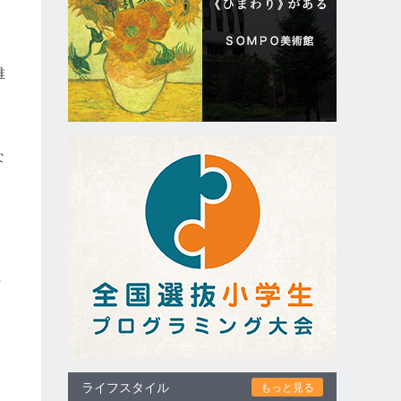
発
稚
な
オ
語
ライフスタイル
もっと見る