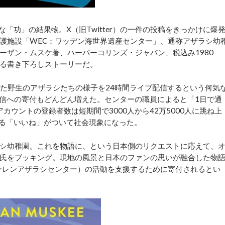
「功」の結果物。X（旧Twitter）の一件の投稿をきっかけに爆
護施設「WEC：ワッデン海世界遺産センター」、通称アザラシ幼
ーザン・ムスケ著、ハーパーコリンズ・ジャパン、税込み1980
る書き下ろしストーリーだ。
れた野生のアザラシたちの様子を24時間ライブ配信するという何気
信への寄付もどんどん増えた。センターの職員によると「1日で通
アカウントの登録者数は短期間で3000人から42万5000人に跳ね上
える「いいね」がついて社会現象になった。
シ幼稚園。これを物語に、という日本側のリクエストに応えて、
氏をブッキング。現地の風景と日本のファンの思いが融合した物
ーレンアザラシセンター）の活動を支援するために寄付されるとい