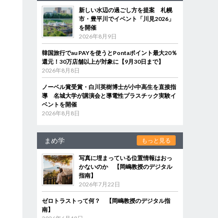
新しい水辺の過ごし方を提案 札幌
市・豊平川でイベント「川見2026」
を開催
2026年8月9日
韓国旅行でau PAYを使うとPontaポイント最大20％
還元！30万店舗以上が対象に【9月30日まで】
2026年8月8日
ノーベル賞受賞・白川英樹博士が小中高生を直接指
導 名城大学が講演会と導電性プラスチック実験イ
ベントを開催
2026年8月8日
まめ学
もっと見る
写真に埋まっている位置情報はおっ
かないのか 【岡嶋教授のデジタル
指南】
2026年7月22日
ゼロトラストって何？ 【岡嶋教授のデジタル指
南】