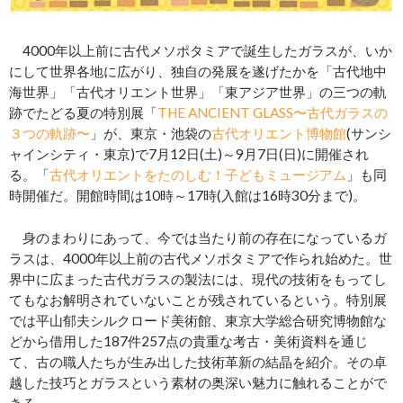
4000年以上前に古代メソポタミアで誕生したガラスが、いか
にして世界各地に広がり、独自の発展を遂げたかを「古代地中
海世界」「古代オリエント世界」「東アジア世界」の三つの軌
跡でたどる夏の特別展「
THE ANCIENT GLASS〜古代ガラスの
３つの軌跡〜
」が、東京・池袋の
古代オリエント博物館
(サンシ
ャインシティ・東京)で7月12日(土)～9月7日(日)に開催され
る。「
古代オリエントをたのしむ！子どもミュージアム
」も同
時開催だ。開館時間は10時～17時(入館は16時30分まで)。
身のまわりにあって、今では当たり前の存在になっているガ
ラスは、4000年以上前の古代メソポタミアで作られ始めた。世
界中に広まった古代ガラスの製法には、現代の技術をもってし
てもなお解明されていないことが残されているという。特別展
では平山郁夫シルクロード美術館、東京大学総合研究博物館な
どから借用した187件257点の貴重な考古・美術資料を通じ
て、古の職人たちが生み出した技術革新の結晶を紹介。その卓
越した技巧とガラスという素材の奥深い魅力に触れることがで