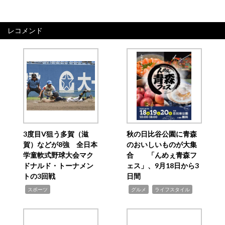
レコメンド
3度目V狙う多賀（滋
秋の日比谷公園に青森
賀）などが8強 全日本
のおいしいものが大集
学童軟式野球大会マク
合 「んめぇ青森フ
ドナルド・トーナメン
ェス」、9月18日から3
トの3回戦
日間
,
,
,
スポーツ
グルメ
ライフスタイル