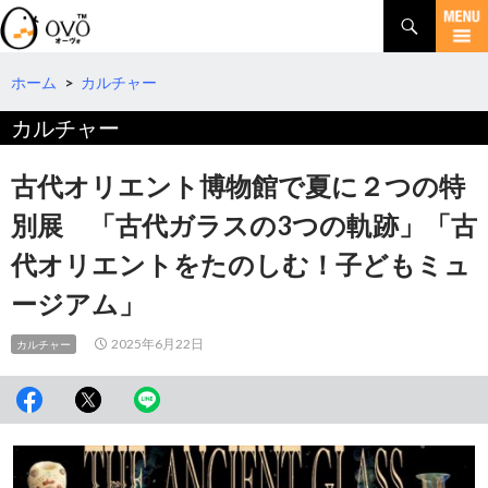
検
索
コ
ン
テ
ホーム
>
カルチャー
ン
カルチャー
ツ
へ
移
古代オリエント博物館で夏に２つの特
動
別展 「古代ガラスの3つの軌跡」「古
代オリエントをたのしむ！子どもミュ
ージアム」
2025年6月22日
カルチャー