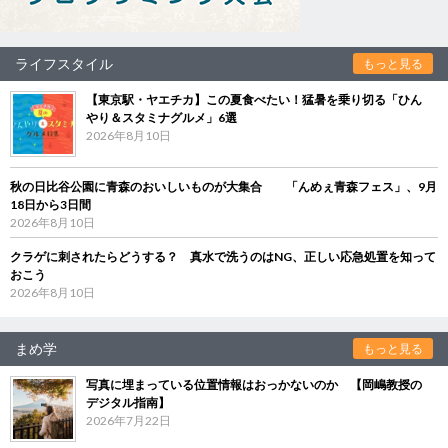
ライフスタイル
もっと見る
【東京駅・ヤエチカ】この夏食べたい！猛暑を乗り切る「ひん
やり＆スタミナグルメ」6選
2026年8月10日
秋の日比谷公園に青森のおいしいものが大集合 「んめぇ青森フェス」、9月
18日から3日間
2026年8月10日
クラゲに刺されたらどうする？ 真水で洗うのはNG、正しい応急処置を知って
おこう
2026年8月10日
まめ学
もっと見る
写真に埋まっている位置情報はおっかないのか 【岡嶋教授の
デジタル指南】
2026年7月22日