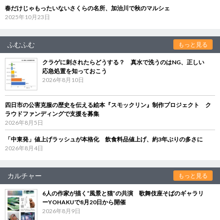
春だけじゃもったいないさくらの名所、加治川で秋のマルシェ
2025年10月23日
ふむふむ
もっと見る
クラゲに刺されたらどうする？ 真水で洗うのはNG、正しい
応急処置を知っておこう
2026年8月10日
四日市の公害克服の歴史を伝える絵本『スモックリン』制作プロジェクト ク
ラウドファンディングで支援を募集
2026年8月5日
「中東発」値上げラッシュが本格化 飲食料品値上げ、約3年ぶりの多さに
2026年8月4日
カルチャー
もっと見る
6人の作家が描く“風景と猫”の共演 歌舞伎座そばのギャラリ
ーYOHAKUで8月20日から開催
2026年8月9日