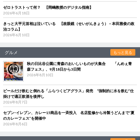
ゼロトラストって何？ 【岡嶋教授のデジタル指南】
2026年6月18日
きっと大平元首相は泣いている 【政眼鏡（せいがんきょう）－本田雅俊の政
治コラム】
2026年6月10日
グルメ
もっと見る
秋の日比谷公園に青森のおいしいものが大集合 「んめぇ青
森フェス」、9月18日から3日間
2026年8月10日
ビールだけ飲むと倒れる「ふらつくビアグラス」発売 “強制的に水を飲む”仕
掛けで適正飲酒を後押し
2026年8月7日
セブン‐イレブン、カレー15商品を一斉投入 名店監修から冷製うどんまで“夏
のカレーフェス”を開催中
2026年8月6日