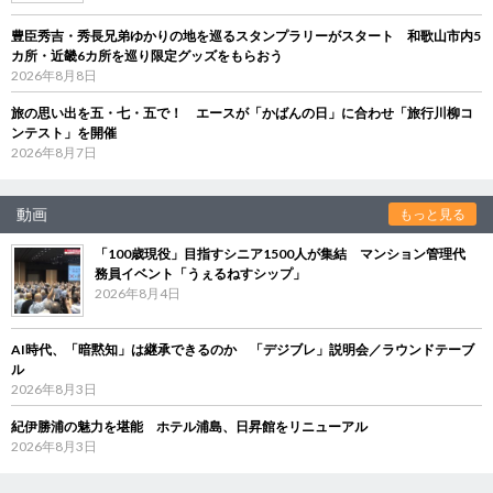
豊臣秀吉・秀長兄弟ゆかりの地を巡るスタンプラリーがスタート 和歌山市内5
カ所・近畿6カ所を巡り限定グッズをもらおう
2026年8月8日
旅の思い出を五・七・五で！ エースが「かばんの日」に合わせ「旅行川柳コ
ンテスト」を開催
2026年8月7日
動画
もっと見る
「100歳現役」目指すシニア1500人が集結 マンション管理代
務員イベント「うぇるねすシップ」
2026年8月4日
AI時代、「暗黙知」は継承できるのか 「デジブレ」説明会／ラウンドテーブ
ル
2026年8月3日
紀伊勝浦の魅力を堪能 ホテル浦島、日昇館をリニューアル
2026年8月3日