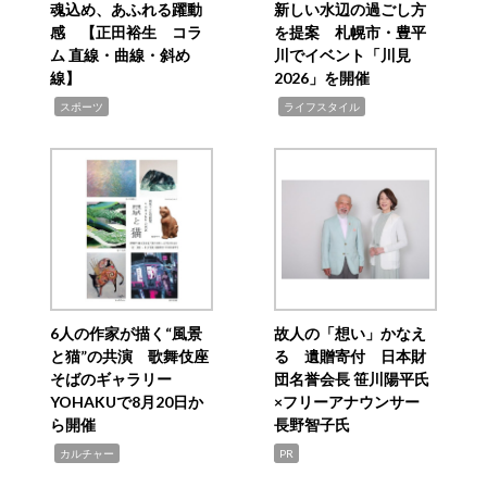
魂込め、あふれる躍動
新しい水辺の過ごし方
感 【正田裕生 コラ
を提案 札幌市・豊平
ム 直線・曲線・斜め
川でイベント「川見
線】
2026」を開催
,
,
スポーツ
ライフスタイル
6人の作家が描く“風景
故人の「想い」かなえ
と猫”の共演 歌舞伎座
る 遺贈寄付 日本財
そばのギャラリー
団名誉会長 笹川陽平氏
YOHAKUで8月20日か
×フリーアナウンサー
ら開催
長野智子氏
,
カルチャー
PR