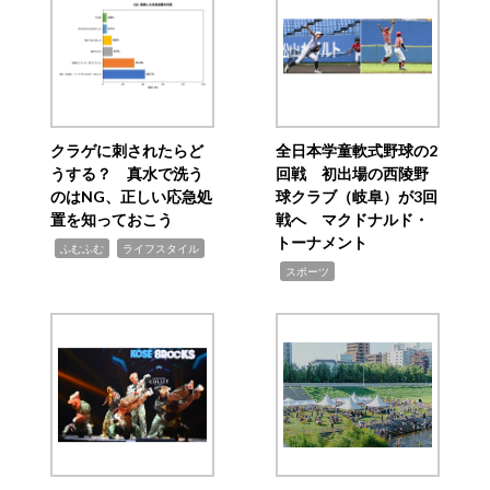
クラゲに刺されたらど
全日本学童軟式野球の2
うする？ 真水で洗う
回戦 初出場の西陵野
のはNG、正しい応急処
球クラブ（岐阜）が3回
置を知っておこう
戦へ マクドナルド・
トーナメント
,
,
ふむふむ
ライフスタイル
,
スポーツ