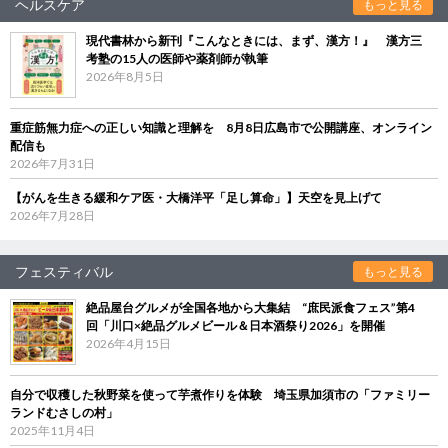
ヘルスケア
もっと見る
現代書林から新刊『こんなときには、まず、漢方！』 漢方三
考塾の15人の医師や薬剤師が執筆
2026年8月5日
重症筋無力症への正しい知識と理解を 8月8日広島市で公開講座、オンライン
配信も
2026年7月31日
【がんを生きる緩和ケア医・大橋洋平「足し算命」】天空を見上げて
2026年7月28日
フェスティバル
もっと見る
絶品屋台グルメが全国各地から大集結 “庶民派食フェス”第4
回「川口×絶品グルメビール＆日本酒祭り2026」を開催
2026年4月15日
自分で収穫した秋野菜を使って芋煮作りを体験 埼玉県加須市の「ファミリー
ランドむさしの村」
2025年11月4日