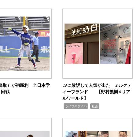
鳥取）が初勝利 全日本学
LVに敗訴して人気が出た ミルクテ
1回戦
ィーブランド 【野村義樹✕リア
ルワールド】
,
,
ライフスタイル
社会