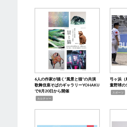
6人の作家が描く“風景と猫”の共演
弓ヶ浜（
歌舞伎座そばのギャラリーYOHAKU
童野球の
で8月20日から開催
,
スポーツ
,
カルチャー