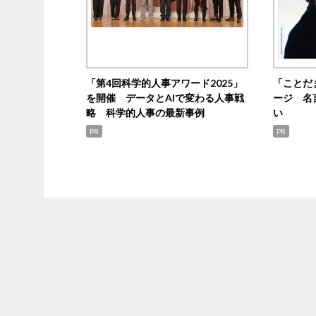
「第4回科学的人事アワード2025」
「ことだ
を開催 データとAIで変わる人事戦
ージ 名
略 科学的人事の最新事例
い
PR
PR