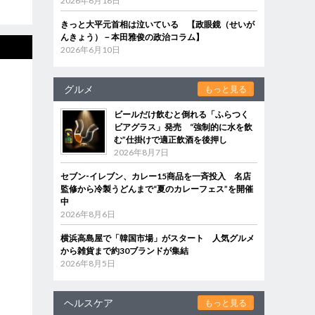
2026年6月18日
きっと大平元首相は泣いている 【政眼鏡（せいが
んきょう）－本田雅俊の政治コラム】
2026年6月10日
グルメ
もっと見る
ビールだけ飲むと倒れる「ふらつく
ビアグラス」発売 “強制的に水を飲
む”仕掛けで適正飲酒を後押し
2026年8月7日
セブン‐イレブン、カレー15商品を一斉投入 名店
監修から冷製うどんまで“夏のカレーフェス”を開催
中
2026年8月6日
横浜高島屋で「韓国市場」がスタート 人気グルメ
から雑貨まで約30ブランドが集結
2026年8月5日
ヘルスケア
もっと見る