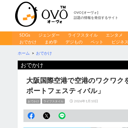
OVO [オーヴォ]
話題の情報を発信するサイト
コンテンツへ移動
検
SDGs
ジェンダー
ライフスタイル
エンタメ
索
おでかけ
まめ学
デジもの
ペット
ビジネ
ホーム
>
おでかけ
おでかけ
大阪国際空港で空港のワクワク
ポートフェスティバル」
2026年1月10日
おでかけ
ライフスタイル