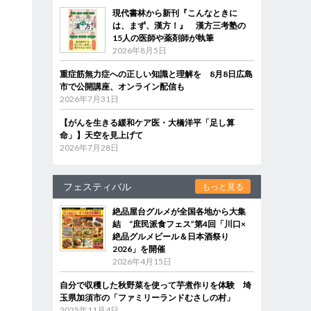
現代書林から新刊『こんなときに
は、まず、漢方！』 漢方三考塾の
15人の医師や薬剤師が執筆
2026年8月5日
重症筋無力症への正しい知識と理解を 8月8日広島
市で公開講座、オンライン配信も
2026年7月31日
【がんを生きる緩和ケア医・大橋洋平「足し算
命」】天空を見上げて
2026年7月28日
フェスティバル
もっと見る
絶品屋台グルメが全国各地から大集
結 “庶民派食フェス”第4回「川口×
絶品グルメビール＆日本酒祭り
2026」を開催
2026年4月15日
自分で収穫した秋野菜を使って芋煮作りを体験 埼
玉県加須市の「ファミリーランドむさしの村」
2025年11月4日