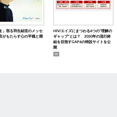
ま」宿る羽生結弦のメッセ
HIV/エイズにまつわる6つの“理解の
言がもたらす心の平穏と潤
ギャップ”とは？ 2030年の流行終
結を目指すGAP6の特設サイトを公
開
PR