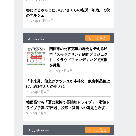
春だけじゃもったいないさくらの名所、加治川で秋
のマルシェ
2025年10月23日
ふむふむ
もっと見る
四日市の公害克服の歴史を伝える絵
本『スモックリン』制作プロジェク
ト クラウドファンディングで支援
を募集
2026年8月5日
「中東発」値上げラッシュが本格化 飲食料品値上
げ、約3年ぶりの多さに
2026年8月4日
物価高でも「夏は家族で長距離ドライブ」 宿泊ド
ライブ予算4万円超、渋滞・猛暑への備えも必須
2026年8月3日
カルチャー
もっと見る