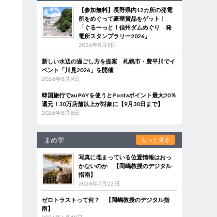
【参加無料】長野県内12カ所の発電
所をめぐって豪華賞品をゲット！
「ぐるーっと！信州ダムめぐり 発
電所スタンプラリー2026」
2026年8月9日
新しい水辺の過ごし方を提案 札幌市・豊平川でイ
ベント「川見2026」を開催
2026年8月9日
韓国旅行でau PAYを使うとPontaポイント最大20％
還元！30万店舗以上が対象に【9月30日まで】
2026年8月8日
まめ学
もっと見る
写真に埋まっている位置情報はおっ
かないのか 【岡嶋教授のデジタル
指南】
2026年7月22日
ゼロトラストって何？ 【岡嶋教授のデジタル指
南】