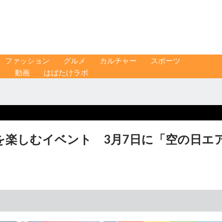
ファッション
グルメ
カルチャー
スポーツ
ス
動画
はばたけラボ
を楽しむイベント 3月7日に「空の日エ