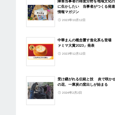
障害当事者の得意分野を地域文化の
に生かしたい 当事者がつくる発達
情報マガジン
2023年10月12日
中華まんの概念覆す進化系も登場 
ァミマ大賞2023」発表
2023年12月12日
受け継がれる伝統と技 炎で咲か
の花、一庫炭の窯出しが始まる
2024年2月2日