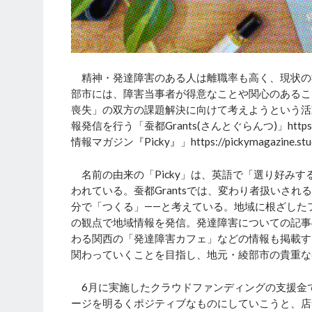
精神・発達障害のある人は離職率も高く、現状の
部市には、障害当事者が得意なことや関心のあるこ
喪失」の双方の課題解決に向けて考えようという活
報発信を行う「蚕都Grants(さんとぐらんつ)」https:/
情報マガジン『Picky』」https://pickymagazine.st
名前の由来の「Picky」は、英語で「選り好み
われている。蚕都Grantsでは、変わり者扱いさ
分で「つくる」――と考えている。地域に根ざした
の観点で地域情報を発信。発達障害についての記事
わる関西の「発達障害カフェ」などの情報も掲載す
関わっていくことを目指し、地元・綾部市の貴重な
6月に実施したクラウドファンディングの支援金
ージを明るくポジティブなものにしていこうと、店