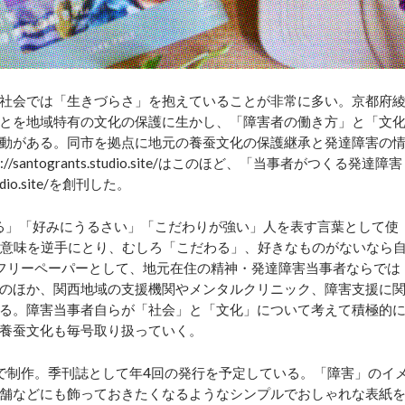
社会では「生きづらさ」を抱えていることが非常に多い。京都府
とを地域特有の文化の保護に生かし、「障害者の働き方」と「文
動がある。同市を拠点に地元の養蚕文化の保護継承と発達障害の
/santogrants.studio.site/はこのほど、「当事者がつくる発達障害
udio.site/を創刊した。
する」「好みにうるさい」「こだわりが強い」人を表す言葉として使
れる意味を逆手にとり、むしろ「こだわる」、好きなものがないなら
フリーペーパーとして、地元在住の精神・発達障害当事者ならでは
のほか、関西地域の支援機関やメンタルクリニック、障害支援に
る。障害当事者自らが「社会」と「文化」について考えて積極的
養蚕文化も毎号取り扱っていく。
で制作。季刊誌として年4回の発行を予定している。「障害」のイ
舗などにも飾っておきたくなるようなシンプルでおしゃれな表紙