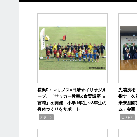
横浜F・マリノス×日清オイリオグル
先端技術
ープ、「サッカー教室&食育講座 in
指す 久
宮崎」を開催 小学1年生～3年生の
未来型園
身体づくりをサポート
ム」参画
,
,
,
スポーツ
ビジネス