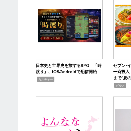
日本史と世界史を旅するRPG 「時
セブン‐
渡り」、iOS/Androidで配信開始
一斉投入
まで“夏
,
カルチャー
,
グルメ