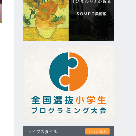
綾
化
情
自
関
に
メ
ライフスタイル
もっと見る
を