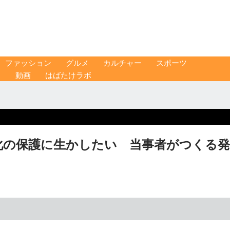
ファッション
グルメ
カルチャー
スポーツ
ス
動画
はばたけラボ
化の保護に生かしたい 当事者がつくる発