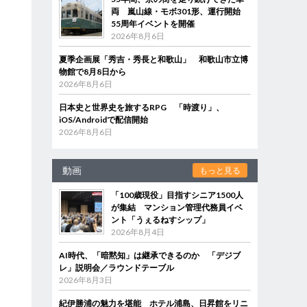
両 嵐山線・モボ301形、運行開始
55周年イベントを開催
2026年8月6日
夏季企画展「秀吉・秀長と和歌山」 和歌山市立博
物館で8月8日から
2026年8月6日
日本史と世界史を旅するRPG 「時渡り」、
iOS/Androidで配信開始
2026年8月6日
動画
もっと見る
「100歳現役」目指すシニア1500人
が集結 マンション管理代務員イベ
ント「うぇるねすシップ」
2026年8月4日
AI時代、「暗黙知」は継承できるのか 「デジブ
レ」説明会／ラウンドテーブル
2026年8月3日
紀伊勝浦の魅力を堪能 ホテル浦島、日昇館をリニ