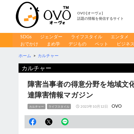
OVO [オーヴォ]
話題の情報を発信するサイト
コンテンツへ移動
検
SDGs
ジェンダー
ライフスタイル
エンタメ
索
おでかけ
まめ学
デジもの
ペット
ビジネ
ホーム
>
カルチャー
カルチャー
障害当事者の得意分野を地域文
達障害情報マガジン
OVO
2023年10月12日
カルチャー
ライフスタイル