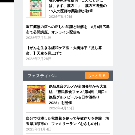
現代書林から新刊『こんなときに
は、まず、漢方！』 漢方三考塾の
15人の医師や薬剤師が執筆
2026年8月5日
重症筋無力症への正しい知識と理解を 8月8日広島
市で公開講座、オンライン配信も
2026年7月31日
【がんを生きる緩和ケア医・大橋洋平「足し算
命」】天空を見上げて
2026年7月28日
フェスティバル
もっと見る
絶品屋台グルメが全国各地から大集
結 “庶民派食フェス”第4回「川口×
絶品グルメビール＆日本酒祭り
2026」を開催
2026年4月15日
自分で収穫した秋野菜を使って芋煮作りを体験 埼
玉県加須市の「ファミリーランドむさしの村」
2025年11月4日