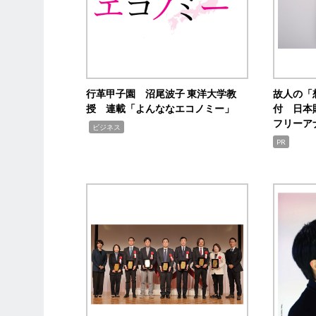
行革甲子園 沼尾波子 東洋大学教
故人の「
授 連載「よんななエコノミー」
付 日本
フリーア
,
ビジネス
PR