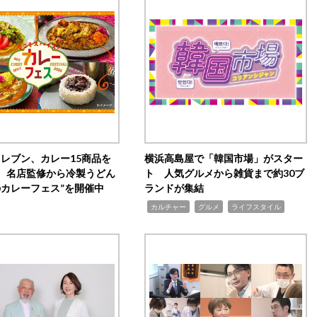
イレブン、カレー15商品を
横浜高島屋で「韓国市場」がスター
 名店監修から冷製うどん
ト 人気グルメから雑貨まで約30ブ
のカレーフェス”を開催中
ランドが集結
,
,
,
カルチャー
グルメ
ライフスタイル