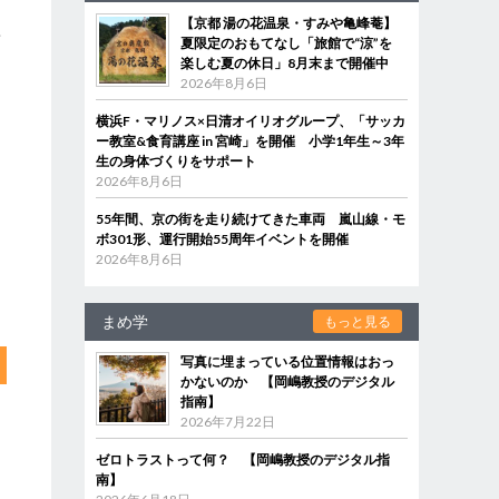
知
【京都 湯の花温泉・すみや亀峰菴】
新
夏限定のおもてなし「旅館で“涼”を
楽しむ夏の休日」8月末まで開催中
2026年8月6日
横浜F・マリノス×日清オイリオグループ、「サッカ
ー教室&食育講座 in 宮崎」を開催 小学1年生～3年
生の身体づくりをサポート
2026年8月6日
55年間、京の街を走り続けてきた車両 嵐山線・モ
ボ301形、運行開始55周年イベントを開催
2026年8月6日
まめ学
もっと見る
写真に埋まっている位置情報はおっ
かないのか 【岡嶋教授のデジタル
指南】
2026年7月22日
ゼロトラストって何？ 【岡嶋教授のデジタル指
南】