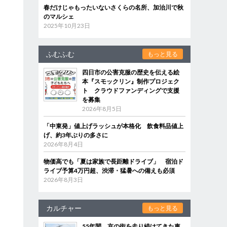
春だけじゃもったいないさくらの名所、加治川で秋
のマルシェ
2025年10月23日
ふむふむ
もっと見る
四日市の公害克服の歴史を伝える絵
本『スモックリン』制作プロジェク
ト クラウドファンディングで支援
を募集
2026年8月5日
「中東発」値上げラッシュが本格化 飲食料品値上
げ、約3年ぶりの多さに
2026年8月4日
物価高でも「夏は家族で長距離ドライブ」 宿泊ド
ライブ予算4万円超、渋滞・猛暑への備えも必須
2026年8月3日
カルチャー
もっと見る
55年間、京の街を走り続けてきた車