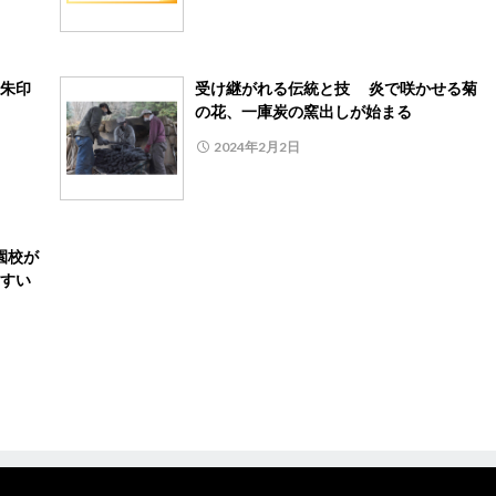
朱印
受け継がれる伝統と技 炎で咲かせる菊
の花、一庫炭の窯出しが始まる
2024年2月2日
楽園校が
すい