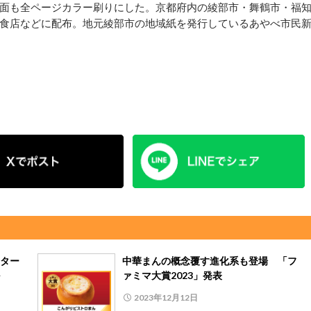
面も全ページカラー刷りにした。京都府内の綾部市・舞鶴市・福
食店などに配布。地元綾部市の地域紙を発行しているあやべ市民
ター
中華まんの概念覆す進化系も登場 「フ
ァミマ大賞2023」発表
2023年12月12日