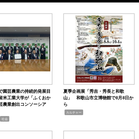
で園芸農業の持続的発展目
夏季企画展「秀吉・秀長と和歌
留米工業大学が「ふくおか
山」 和歌山市立博物館で8月8日か
芸農業創出コンソーシア
ら
,
カルチャー
社会