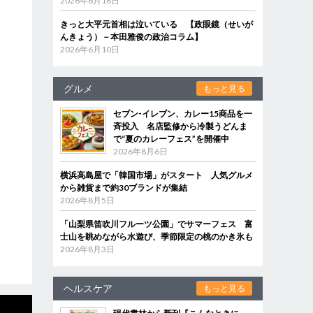
2026年6月18日
きっと大平元首相は泣いている 【政眼鏡（せいが
んきょう）－本田雅俊の政治コラム】
2026年6月10日
グルメ
もっと見る
セブン‐イレブン、カレー15商品を一
斉投入 名店監修から冷製うどんま
で“夏のカレーフェス”を開催中
2026年8月6日
横浜高島屋で「韓国市場」がスタート 人気グルメ
から雑貨まで約30ブランドが集結
2026年8月5日
「山梨県笛吹川フルーツ公園」でサマーフェス 富
士山を眺めながら水遊び、季節限定の桃のかき氷も
2026年8月3日
ヘルスケア
もっと見る