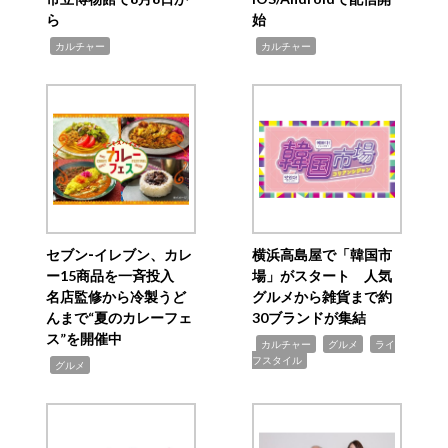
ら
始
,
,
カルチャー
カルチャー
セブン‐イレブン、カレ
横浜高島屋で「韓国市
ー15商品を一斉投入
場」がスタート 人気
名店監修から冷製うど
グルメから雑貨まで約
んまで“夏のカレーフェ
30ブランドが集結
ス”を開催中
,
,
,
カルチャー
グルメ
ライ
フスタイル
,
グルメ