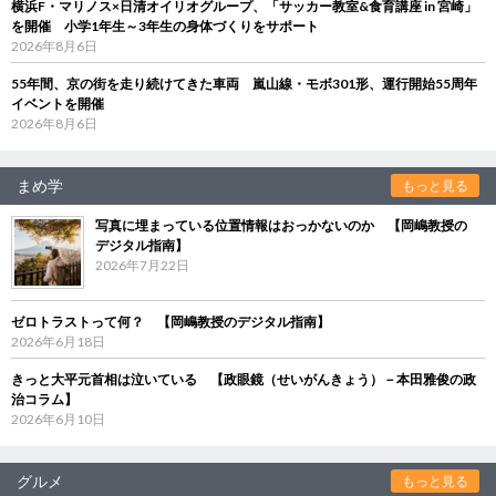
横浜F・マリノス×日清オイリオグループ、「サッカー教室&食育講座 in 宮崎」
を開催 小学1年生～3年生の身体づくりをサポート
2026年8月6日
55年間、京の街を走り続けてきた車両 嵐山線・モボ301形、運行開始55周年
イベントを開催
2026年8月6日
まめ学
もっと見る
写真に埋まっている位置情報はおっかないのか 【岡嶋教授の
デジタル指南】
2026年7月22日
ゼロトラストって何？ 【岡嶋教授のデジタル指南】
2026年6月18日
きっと大平元首相は泣いている 【政眼鏡（せいがんきょう）－本田雅俊の政
治コラム】
2026年6月10日
グルメ
もっと見る