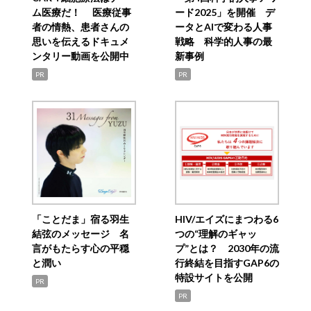
ム医療だ！ 医療従事
ード2025」を開催 デ
者の情熱、患者さんの
ータとAIで変わる人事
思いを伝えるドキュメ
戦略 科学的人事の最
ンタリー動画を公開中
新事例
PR
PR
「ことだま」宿る羽生
HIV/エイズにまつわる6
結弦のメッセージ 名
つの“理解のギャッ
言がもたらす心の平穏
プ”とは？ 2030年の流
と潤い
行終結を目指すGAP6の
特設サイトを公開
PR
PR