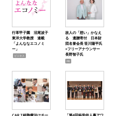
行革甲子園 沼尾波子
故人の「想い」かなえ
東洋大学教授 連載
る 遺贈寄付 日本財
「よんななエコノミ
団名誉会長 笹川陽平氏
ー」
×フリーアナウンサー
長野智子氏
,
ビジネス
PR
CAR T細胞療法はチー
「第4回科学的人事アワ