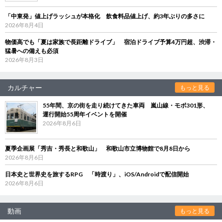
「中東発」値上げラッシュが本格化 飲食料品値上げ、約3年ぶりの多さに
2026年8月4日
物価高でも「夏は家族で長距離ドライブ」 宿泊ドライブ予算4万円超、渋滞・
猛暑への備えも必須
2026年8月3日
カルチャー
もっと見る
55年間、京の街を走り続けてきた車両 嵐山線・モボ301形、
運行開始55周年イベントを開催
2026年8月6日
夏季企画展「秀吉・秀長と和歌山」 和歌山市立博物館で8月8日から
2026年8月6日
日本史と世界史を旅するRPG 「時渡り」、iOS/Androidで配信開始
2026年8月6日
動画
もっと見る