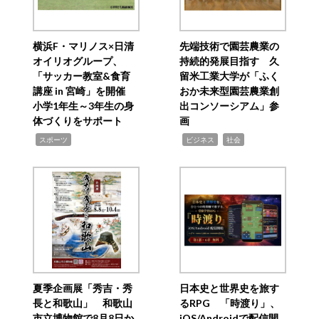
横浜F・マリノス×日清
先端技術で園芸農業の
オイリオグループ、
持続的発展目指す 久
「サッカー教室&食育
留米工業大学が「ふく
講座 in 宮崎」を開催
おか未来型園芸農業創
小学1年生～3年生の身
出コンソーシアム」参
体づくりをサポート
画
,
,
,
スポーツ
ビジネス
社会
夏季企画展「秀吉・秀
日本史と世界史を旅す
長と和歌山」 和歌山
るRPG 「時渡り」、
市立博物館で8月8日か
iOS/Androidで配信開