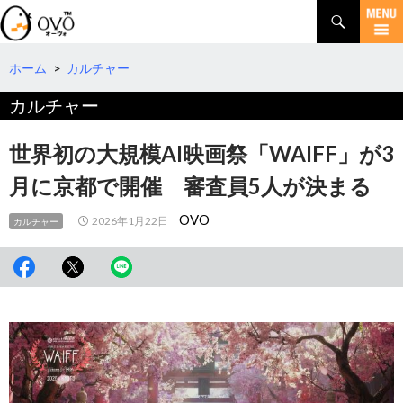
検
索
コ
ン
テ
ホーム
>
カルチャー
ン
カルチャー
ツ
へ
移
世界初の大規模AI映画祭「WAIFF」が3
動
月に京都で開催 審査員5人が決まる
OVO
2026年1月22日
カルチャー