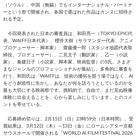
（ソウル）、中国（無錫）でもインターナショナル・パートナ
ーという形で開催され、各国で選ばれた作品はカンヌに招待さ
れる予定。
今回発表された日本の審査員は、和田亮一（TOKYO EPIC代
表、WAIFF日本代表）、櫻井大樹（サラマンダー代表、アニメ
プロデューサー・脚本家）、齋藤優一郎（スタジオ地図代表取
締役、プロデューサー）、二見文子（翻訳家）、乙一（小説
家）、秦建日子（小説家、脚本家、映画監督）の5氏。さまざ
まなジャンルのプロフェッショナルが集結し、多角的に審査を
行う。和田氏は「WAIFFは、技術の優劣を競う場ではなく、AI
をどう創造性に生かし、あなたが何を語ろうとしているのかを
最も大切にする映画祭です。挑戦的で、自由で、まだ見ぬ映像
体験に出会えることを、心から楽しみにしています」とのコメ
ントを寄せている。
応募締め切りは、2月15日（日）23時59分（日本時間）。受
賞結果は、3月12日（木）～13日（金）にロームシアター京都
サウスホールで開催される「WORLD AI FILM FESTIVAL 2026