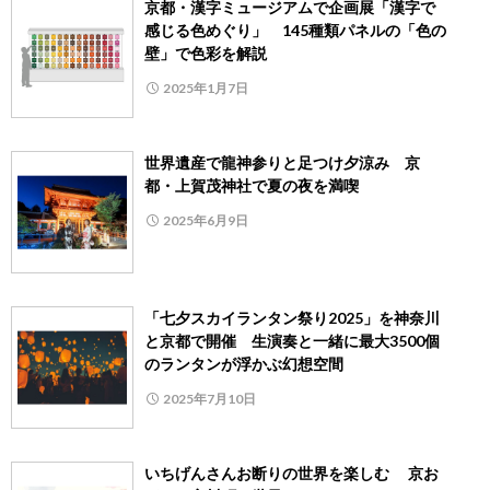
京都・漢字ミュージアムで企画展「漢字で
感じる色めぐり」 145種類パネルの「色の
壁」で色彩を解説
2025年1月7日
世界遺産で龍神参りと足つけ夕涼み 京
都・上賀茂神社で夏の夜を満喫
2025年6月9日
「七夕スカイランタン祭り2025」を神奈川
と京都で開催 生演奏と一緒に最大3500個
のランタンが浮かぶ幻想空間
2025年7月10日
いちげんさんお断りの世界を楽しむ 京お