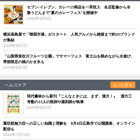
セブン‐イレブン、カレー15商品を一斉投入 名店監修から冷
製うどんまで“夏のカレーフェス”を開催中
2026年8月6日
横浜高島屋で「韓国市場」がスタート 人気グルメから雑貨まで約30ブランド
が集結
2026年8月5日
「山梨県笛吹川フルーツ公園」でサマーフェス 富士山を眺めながら水遊び、
季節限定の桃のかき氷も
2026年8月3日
ヘルスケア
もっと見る
現代書林から新刊『こんなときには、まず、漢方！』 漢方三
考塾の15人の医師や薬剤師が執筆
2026年8月5日
重症筋無力症への正しい知識と理解を 8月8日広島市で公開講座、オンライン
配信も
2026年7月31日