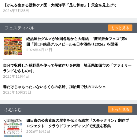
【がんを生きる緩和ケア医・大橋洋平「足し算命」】天空を見上げて
2026年7月28日
フェスティバル
もっと見る
絶品屋台グルメが全国各地から大集結 “庶民派食フェス”第4
回「川口×絶品グルメビール＆日本酒祭り2026」を開催
2026年4月15日
自分で収穫した秋野菜を使って芋煮作りを体験 埼玉県加須市の「ファミリー
ランドむさしの村」
2025年11月4日
春だけじゃもったいないさくらの名所、加治川で秋のマルシェ
2025年10月23日
ふむふむ
もっと見る
四日市の公害克服の歴史を伝える絵本『スモックリン』制作プ
ロジェクト クラウドファンディングで支援を募集
2026年8月5日