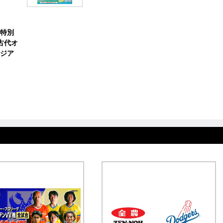
特別
古代オ
ジア