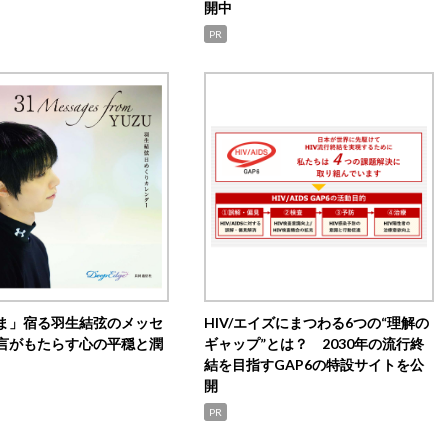
開中
PR
ま」宿る羽生結弦のメッセ
HIV/エイズにまつわる6つの“理解の
言がもたらす心の平穏と潤
ギャップ”とは？ 2030年の流行終
結を目指すGAP6の特設サイトを公
開
PR