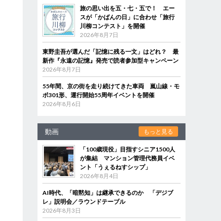
旅の思い出を五・七・五で！ エー
スが「かばんの日」に合わせ「旅行
川柳コンテスト」を開催
2026年8月7日
東野圭吾が選んだ「記憶に残る一文」はどれ？ 最
新作『永遠の記憶』発売で読者参加型キャンペーン
2026年8月7日
55年間、京の街を走り続けてきた車両 嵐山線・モ
ボ301形、運行開始55周年イベントを開催
2026年8月6日
動画
もっと見る
「100歳現役」目指すシニア1500人
が集結 マンション管理代務員イベ
ント「うぇるねすシップ」
2026年8月4日
AI時代、「暗黙知」は継承できるのか 「デジブ
レ」説明会／ラウンドテーブル
2026年8月3日