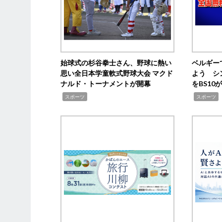
始球式の杉谷拳士さん、野球に熱い
ベルギー
思い全日本学童軟式野球大会 マクド
よう シ
ナルド・トーナメントが開幕
をBS1
,
,
スポーツ
スポーツ