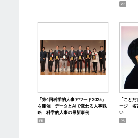
PR
「第4回科学的人事アワード2025」
「ことだ
を開催 データとAIで変わる人事戦
ージ 名
略 科学的人事の最新事例
い
PR
PR