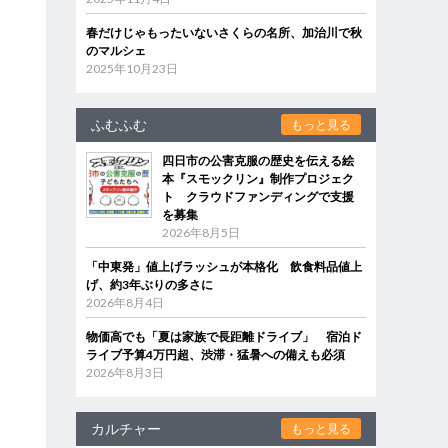
春だけじゃもったいないさくらの名所、加治川で秋
のマルシェ
2025年10月23日
ふむふむ
もっと見る
四日市の公害克服の歴史を伝える絵
本『スモックリン』制作プロジェク
ト クラウドファンディングで支援
を募集
2026年8月5日
「中東発」値上げラッシュが本格化 飲食料品値上
げ、約3年ぶりの多さに
2026年8月4日
物価高でも「夏は家族で長距離ドライブ」 宿泊ド
ライブ予算4万円超、渋滞・猛暑への備えも必須
2026年8月3日
カルチャー
もっと見る