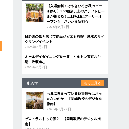
【入場無料！けやきひろば秋のビー
ル祭り】300種類以上のクラフトビー
ルが集まる！土日祝日はアーリーオ
ープンも｜さいたま新都心
2026年8月7日
日野川の風を感じて絶品ジビエも満喫 鳥取のサイ
クリングイベント
2026年8月7日
オールデイダイニングを一新 ヒルトン東京お台
場、改装進む
2026年8月7日
まめ学
もっと見る
写真に埋まっている位置情報はおっ
かないのか 【岡嶋教授のデジタル
指南】
2026年7月22日
ゼロトラストって何？ 【岡嶋教授のデジタル指
南】