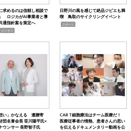
Iに求めるのは信頼し相談で
日野川の風を感じて絶品ジビエも満
」 ロジカがAI事業者と導
喫 鳥取のサイクリングイベント
共通指針案を策定へ
,
スポーツ
ビジネス
想い」かなえる 遺贈寄
CAR T細胞療法はチーム医療だ！
財団名誉会長 笹川陽平氏×
医療従事者の情熱、患者さんの思い
ナウンサー 長野智子氏
を伝えるドキュメンタリー動画を公