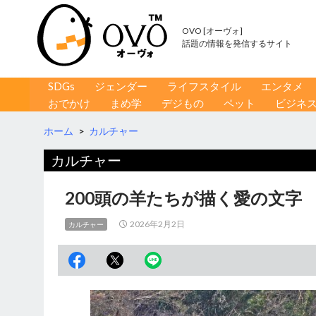
OVO [オーヴォ]
話題の情報を発信するサイト
コンテンツへ移動
検
SDGs
ジェンダー
ライフスタイル
エンタメ
索
おでかけ
まめ学
デジもの
ペット
ビジネ
ホーム
>
カルチャー
カルチャー
200頭の羊たちが描く愛の文字
2026年2月2日
カルチャー