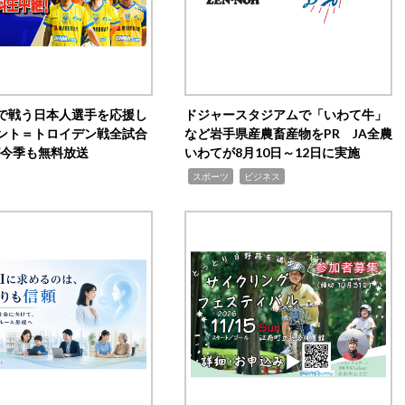
で戦う日本人選手を応援し
ドジャースタジアムで「いわて牛」
ント＝トロイデン戦全試合
など岩手県産農畜産物をPR JA全農
0が今季も無料放送
いわてが8月10日～12日に実施
,
,
スポーツ
ビジネス