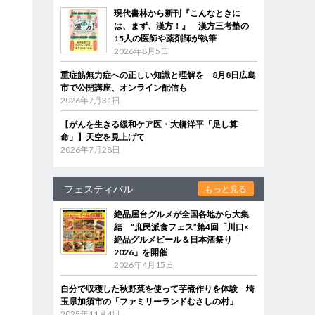
現代書林から新刊『こんなときに
は、まず、漢方！』 漢方三考塾の
15人の医師や薬剤師が執筆
2026年8月5日
重症筋無力症への正しい知識と理解を 8月8日広島
市で公開講座、オンライン配信も
2026年7月31日
【がんを生きる緩和ケア医・大橋洋平「足し算
命」】天空を見上げて
2026年7月28日
フェスティバル
もっと見る
絶品屋台グルメが全国各地から大集
結 “庶民派食フェス”第4回「川口×
絶品グルメビール＆日本酒祭り
2026」を開催
2026年4月15日
自分で収穫した秋野菜を使って芋煮作りを体験 埼
玉県加須市の「ファミリーランドむさしの村」
2025年11月4日