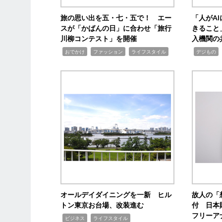
旅の思い出を五・七・五で！ エー
「人がA
スが「かばんの日」に合わせ「旅行
きること
川柳コンテスト」を開催
入機関の
,
,
,
,
,
おでかけ
ファッション
ライフスタイル
デジもの
オールデイダイニングを一新 ヒル
故人の「
トン東京お台場、改装進む
付 日本
フリーア
,
,
ビジネス
ライフスタイル