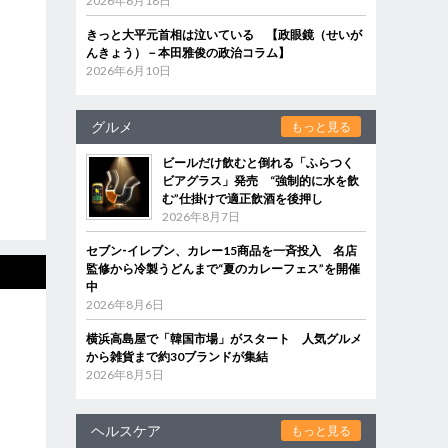
2026年6月18日
きっと大平元首相は泣いている 【政眼鏡（せいが
んきょう）－本田雅俊の政治コラム】
2026年6月10日
グルメ
もっと見る
ビールだけ飲むと倒れる「ふらつく
ビアグラス」発売 “強制的に水を飲
む”仕掛けで適正飲酒を後押し
2026年8月7日
セブン‐イレブン、カレー15商品を一斉投入 名店
監修から冷製うどんまで“夏のカレーフェス”を開催
中
2026年8月6日
横浜高島屋で「韓国市場」がスタート 人気グルメ
から雑貨まで約30ブランドが集結
2026年8月5日
ヘルスケア
もっと見る