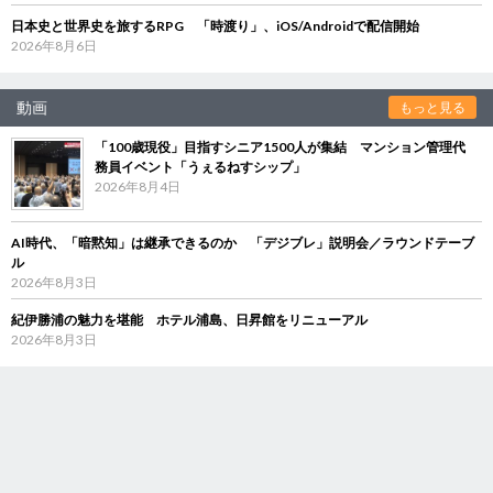
日本史と世界史を旅するRPG 「時渡り」、iOS/Androidで配信開始
2026年8月6日
動画
もっと見る
「100歳現役」目指すシニア1500人が集結 マンション管理代
務員イベント「うぇるねすシップ」
2026年8月4日
AI時代、「暗黙知」は継承できるのか 「デジブレ」説明会／ラウンドテーブ
ル
2026年8月3日
紀伊勝浦の魅力を堪能 ホテル浦島、日昇館をリニューアル
2026年8月3日