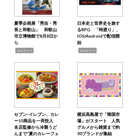
夏季企画展「秀吉・秀
日本史と世界史を旅す
長と和歌山」 和歌山
るRPG 「時渡り」、
市立博物館で8月8日か
iOS/Androidで配信開
ら
始
,
,
カルチャー
カルチャー
セブン‐イレブン、カレ
横浜高島屋で「韓国市
ー15商品を一斉投入
場」がスタート 人気
名店監修から冷製うど
グルメから雑貨まで約
んまで“夏のカレーフェ
30ブランドが集結