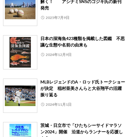
解く！ アシナミSNSのゴジキ氏の新刊
発売
2025年7月9日
日本の深海魚423種類を掲載した図鑑 不思
議な生態や名前の由来も
2024年12月9日
MLBレジェンドのA・ロッド氏トークショー
が決定 稲村亜美さんらと大谷翔平の活躍
振り返る
2024年11月1日
茨城・日立市で「ひたちシーサイドマラソ
ン2024」開催 沿道からランナーを応援し