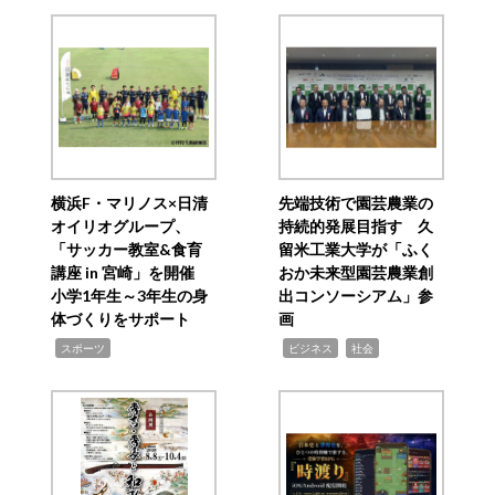
横浜F・マリノス×日清
先端技術で園芸農業の
オイリオグループ、
持続的発展目指す 久
「サッカー教室&食育
留米工業大学が「ふく
講座 in 宮崎」を開催
おか未来型園芸農業創
小学1年生～3年生の身
出コンソーシアム」参
体づくりをサポート
画
,
,
,
スポーツ
ビジネス
社会