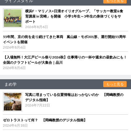
ライフスタイル
もっと見る
横浜F・マリノス×日清オイリオグループ、「サッカー教室&食
育講座 in 宮崎」を開催 小学1年生～3年生の身体づくりをサ
ポート
2026年8月6日
55年間、京の街を走り続けてきた車両 嵐山線・モボ301形、運行開始55周年
イベントを開催
2026年8月6日
【入場無料！大江戸ビール祭り2026秋】仕事帰りの一杯や週末の昼飲みにも！
全国のクラフトビールが大集合｜品川
2026年8月6日
まめ学
もっと見る
写真に埋まっている位置情報はおっかないのか 【岡嶋教授の
デジタル指南】
2026年7月22日
ゼロトラストって何？ 【岡嶋教授のデジタル指南】
2026年6月18日