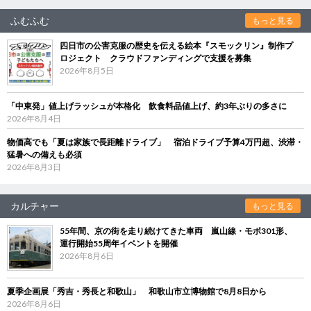
ふむふむ
もっと見る
四日市の公害克服の歴史を伝える絵本『スモックリン』制作プ
ロジェクト クラウドファンディングで支援を募集
2026年8月5日
「中東発」値上げラッシュが本格化 飲食料品値上げ、約3年ぶりの多さに
2026年8月4日
物価高でも「夏は家族で長距離ドライブ」 宿泊ドライブ予算4万円超、渋滞・
猛暑への備えも必須
2026年8月3日
カルチャー
もっと見る
55年間、京の街を走り続けてきた車両 嵐山線・モボ301形、
運行開始55周年イベントを開催
2026年8月6日
夏季企画展「秀吉・秀長と和歌山」 和歌山市立博物館で8月8日から
2026年8月6日