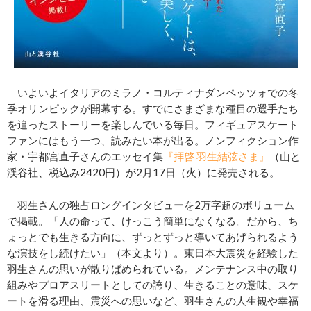
いよいよイタリアのミラノ・コルティナダンペッツォでの冬
季オリンピックが開幕する。すでにさまざまな種目の選手たち
を追ったストーリーを楽しんでいる毎日。フィギュアスケート
ファンにはもう一つ、読みたい本が出る。ノンフィクション作
家・宇都宮直子さんのエッセイ集
『拝啓 羽生結弦さま』
（山と
渓谷社、税込み2420円）が2月17日（火）に発売される。
羽生さんの独占ロングインタビューを2万字超のボリューム
で掲載。「人の命って、けっこう簡単になくなる。だから、ち
ょっとでも生きる方向に、ずっとずっと導いてあげられるよう
な演技をし続けたい」（本文より）。東日本大震災を経験した
羽生さんの思いが散りばめられている。メンテナンス中の取り
組みやプロアスリートとしての誇り、生きることの意味、スケ
ートを滑る理由、震災への思いなど、羽生さんの人生観や幸福