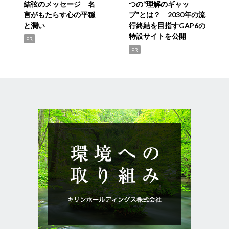
結弦のメッセージ 名
つの“理解のギャッ
言がもたらす心の平穏
プ”とは？ 2030年の流
と潤い
行終結を目指すGAP6の
特設サイトを公開
PR
PR