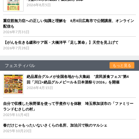
2026年8月5日
重症筋無力症への正しい知識と理解を 8月8日広島市で公開講座、オンライン
配信も
2026年7月31日
【がんを生きる緩和ケア医・大橋洋平「足し算命」】天空を見上げて
2026年7月28日
フェスティバル
もっと見る
絶品屋台グルメが全国各地から大集結 “庶民派食フェス”第4
回「川口×絶品グルメビール＆日本酒祭り2026」を開催
2026年4月15日
自分で収穫した秋野菜を使って芋煮作りを体験 埼玉県加須市の「ファミリー
ランドむさしの村」
2025年11月4日
春だけじゃもったいないさくらの名所、加治川で秋のマルシェ
2025年10月23日