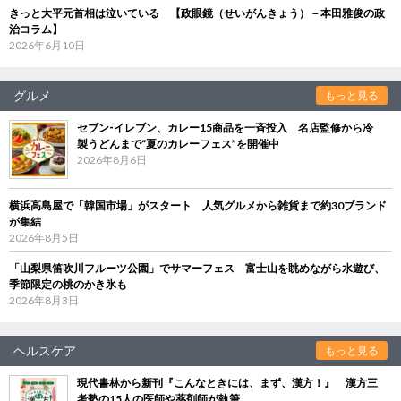
きっと大平元首相は泣いている 【政眼鏡（せいがんきょう）－本田雅俊の政
治コラム】
2026年6月10日
グルメ
もっと見る
セブン‐イレブン、カレー15商品を一斉投入 名店監修から冷
製うどんまで“夏のカレーフェス”を開催中
2026年8月6日
横浜高島屋で「韓国市場」がスタート 人気グルメから雑貨まで約30ブランド
が集結
2026年8月5日
「山梨県笛吹川フルーツ公園」でサマーフェス 富士山を眺めながら水遊び、
季節限定の桃のかき氷も
2026年8月3日
ヘルスケア
もっと見る
現代書林から新刊『こんなときには、まず、漢方！』 漢方三
考塾の15人の医師や薬剤師が執筆