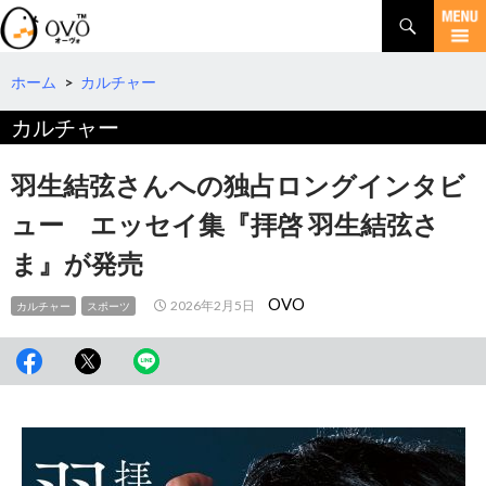
検
索
コ
ン
テ
ホーム
>
カルチャー
ン
カルチャー
ツ
へ
移
羽生結弦さんへの独占ロングインタビ
動
ュー エッセイ集『拝啓 羽生結弦さ
ま』が発売
OVO
2026年2月5日
カルチャー
スポーツ