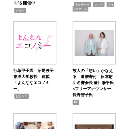
ス”を開催中
,
,
,
カルチャー
グルメ
ライ
フスタイル
,
グルメ
行革甲子園 沼尾波子
故人の「想い」かなえ
東洋大学教授 連載
る 遺贈寄付 日本財
「よんななエコノミ
団名誉会長 笹川陽平氏
ー」
×フリーアナウンサー
長野智子氏
,
ビジネス
PR